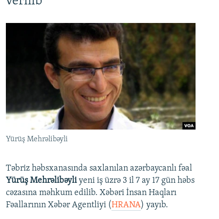
verilib
Yürüş Mehrəlibəyli
Təbriz həbsxanasında saxlanılan azərbaycanlı fəal
Yürüş Mehrəlibəyli
yeni iş üzrə 3 il 7 ay 17 gün həbs
cəzasına məhkum edilib. Xəbəri İnsan Haqları
Fəallarının Xəbər Agentliyi (
HRANA
) yayıb.