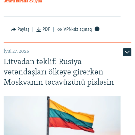
Ətraflı burada oxuyun
Paylaş
PDF
VPN-siz açmaq
İyul 27, 2026
Litvadan təklif: Rusiya
vətəndaşları ölkəyə girərkən
Moskvanın təcavüzünü pisləsin