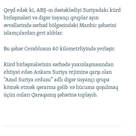
Qeyd edək ki, ABŞ-ın dəstəklədiyi Suriyadakı kürd
birləşmələri və digər üsyançı qruplar ayın
əvvəllərində sərhəd bölgəsindəki Manbic şəhərini
islamçılardan geri alıblar.
Bu şəhər Cerablusun 40 kilometrliyində yerləşir.
Kürd birləşmələrinin sərhədə yaxınlaşmasından
ehtiyat edən Ankara Suriya rejiminə qarşı olan
“Azad Suriya ordusu” adlı digər üsyançı qrupa
kömək etmək qərarına gəlib və hücuma qoşulmaq
üçün onları Qaraqamış şəhərinə toplayıb.