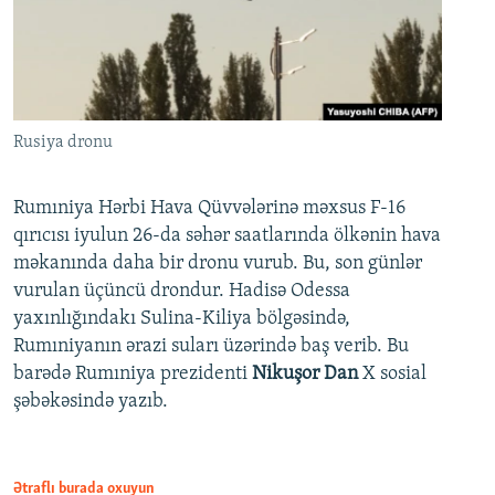
Rusiya dronu
Rumıniya Hərbi Hava Qüvvələrinə məxsus F-16
qırıcısı iyulun 26-da səhər saatlarında ölkənin hava
məkanında daha bir dronu vurub. Bu, son günlər
vurulan üçüncü drondur. Hadisə Odessa
yaxınlığındakı Sulina-Kiliya bölgəsində,
Rumıniyanın ərazi suları üzərində baş verib. Bu
barədə Rumıniya prezidenti
Nikuşor Dan
X sosial
şəbəkəsində yazıb.
Ətraflı burada oxuyun