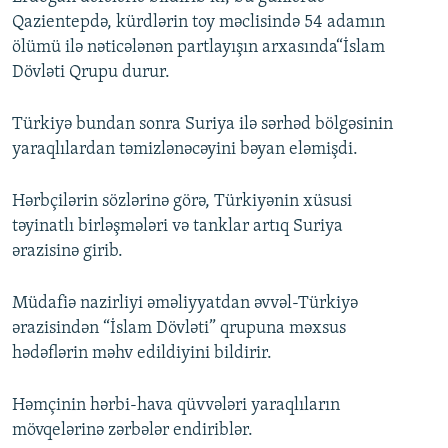
Qazientepdə, kürdlərin toy məclisində 54 adamın
ölümü ilə nəticələnən partlayışın arxasında“İslam
Dövləti Qrupu durur.
Türkiyə bundan sonra Suriya ilə sərhəd bölgəsinin
yaraqlılardan təmizlənəcəyini bəyan eləmişdi.
Hərbçilərin sözlərinə görə, Türkiyənin xüsusi
təyinatlı birləşmələri və tanklar artıq Suriya
ərazisinə girib.
Müdafiə nazirliyi əməliyyatdan əvvəl-Türkiyə
ərazisindən “İslam Dövləti” qrupuna məxsus
hədəflərin məhv edildiyini bildirir.
Həmçinin hərbi-hava qüvvələri yaraqlıların
mövqelərinə zərbələr endiriblər.