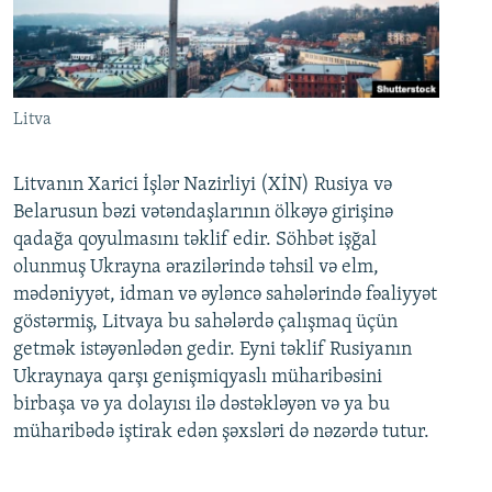
Litva
Litvanın Xarici İşlər Nazirliyi (XİN) Rusiya və
Belarusun bəzi vətəndaşlarının ölkəyə girişinə
qadağa qoyulmasını təklif edir. Söhbət işğal
olunmuş Ukrayna ərazilərində təhsil və elm,
mədəniyyət, idman və əyləncə sahələrində fəaliyyət
göstərmiş, Litvaya bu sahələrdə çalışmaq üçün
getmək istəyənlədən gedir. Eyni təklif Rusiyanın
Ukraynaya qarşı genişmiqyaslı müharibəsini
birbaşa və ya dolayısı ilə dəstəkləyən və ya bu
müharibədə iştirak edən şəxsləri də nəzərdə tutur.