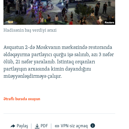
Hadisənin baş verdiyi ərazi
Avqustun 2-də Moskvanın mərkəzində restoranda
əldəqayırma partlayıcı qurğu işə salınıb, azı 3 nəfər
ölüb, 21 nəfər yaralanıb. İstintaq orqanları
partlayışın arxasında kimin dayandığını
müəyyənləşdirməyə çalışır.
Ətraflı burada oxuyun
Paylaş
PDF
VPN-siz açmaq