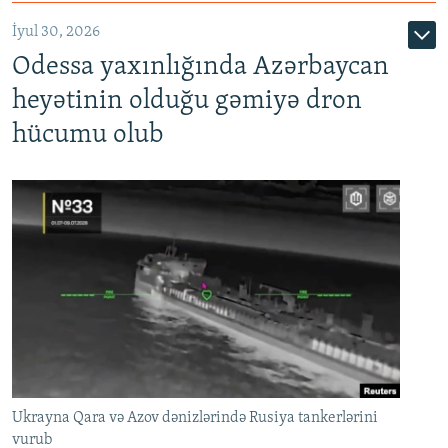
İyul 30, 2026
Odessa yaxınlığında Azərbaycan
heyətinin olduğu gəmiyə dron
hücumu olub
Ukrayna Qara və Azov dənizlərində Rusiya tankerlərini
vurub