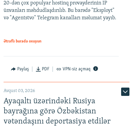
20-dən çox populyar hostinq provayderinin IP
ünvanları məhdudlaşdırılıb. Bu barədə "Eksployt"
və "Agentstvo" Telegram kanalları məlumat yayıb.
Ətraflı burada oxuyun
Paylaş
PDF
VPN-siz açmaq
Avqust 03, 2026
Ayaqaltı üzərindəki Rusiya
bayrağına görə Özbəkistan
vətəndaşını deportasiya etdilər