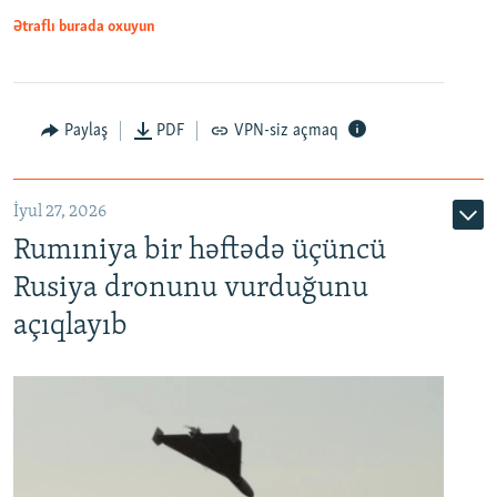
Ətraflı burada oxuyun
Paylaş
PDF
VPN-siz açmaq
İyul 27, 2026
Rumıniya bir həftədə üçüncü
Rusiya dronunu vurduğunu
açıqlayıb