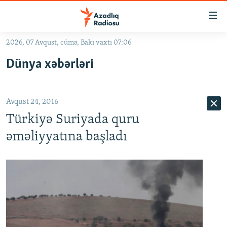
Keçid
linkləri
Əsas
2026, 07 Avqust, cümə, Bakı vaxtı 07:06
məzmuna
GÜNDƏM
Dünya xəbərləri
qayıt
#İZAHLA
Əsas
KORRUPSIOMETR
naviqasiyaya
Avqust 24, 2016
qayıt
#ƏSLINDƏ
Axtarışa
Türkiyə Suriyada quru
FƏRQƏ BAX
keç
əməliyyatına başladı
QANUNI DOĞRU
ARAŞDIRMA
MULTIMEDIA
RADIO ARXIV
VIDEO
HAQQIMIZDA
FOTOQALEREYA
OXU ZALI