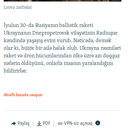
Lvova zərbələr
İyulun 30-da Rusiyanın ballistik raketi
Ukraynanın Dnepropetrovsk vilayətinin Radiuşne
kəndində yaşayış evini vurub. Nəticədə, demək
olar ki, bütöv bir ailə həlak olub. Ukrayna rəsmiləri
raket və dron hücumlarından ölkə üzrə azı doqquz
nəfərin öldüyünü, onlarla insanın yaralandığını
bildirirlər.
Ətraflı burada oxuyun
Paylaş
PDF
VPN-siz açmaq