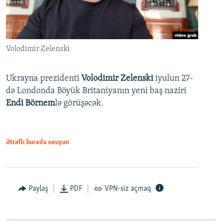
Volodimir Zelenski
Ukrayna prezidenti
Volodimir Zelenski
iyulun 27-
də Londonda Böyük Britaniyanın yeni baş naziri
Endi Börnem
lə görüşəcək.
Ətraflı burada oxuyun
Paylaş
PDF
VPN-siz açmaq