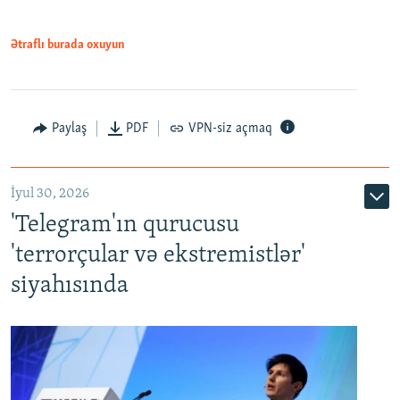
Ətraflı burada oxuyun
Paylaş
PDF
VPN-siz açmaq
İyul 30, 2026
'Telegram'ın qurucusu
'terrorçular və ekstremistlər'
siyahısında