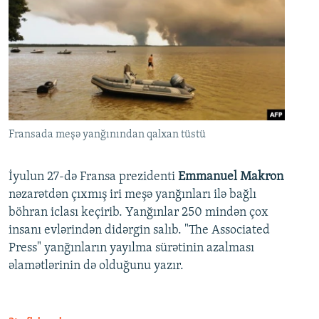
Fransada meşə yanğınından qalxan tüstü
İyulun 27-də Fransa prezidenti
Emmanuel Makron
nəzarətdən çıxmış iri meşə yanğınları ilə bağlı
böhran iclası keçirib. Yanğınlar 250 mindən çox
insanı evlərindən didərgin salıb. "The Associated
Press" yanğınların yayılma sürətinin azalması
əlamətlərinin də olduğunu yazır.