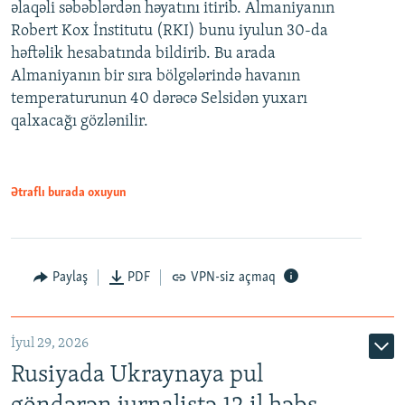
əlaqəli səbəblərdən həyatını itirib. Almaniyanın
Robert Kox İnstitutu (RKI) bunu iyulun 30-da
həftəlik hesabatında bildirib. Bu arada
Almaniyanın bir sıra bölgələrində havanın
temperaturunun 40 dərəcə Selsidən yuxarı
qalxacağı gözlənilir.
Ətraflı burada oxuyun
Paylaş
PDF
VPN-siz açmaq
İyul 29, 2026
Rusiyada Ukraynaya pul