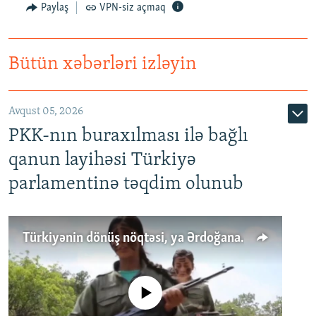
Paylaş
VPN-siz açmaq
Bütün xəbərləri izləyin
Avqust 05, 2026
PKK-nın buraxılması ilə bağlı
qanun layihəsi Türkiyə
parlamentinə təqdim olunub
Türkiyənin dönüş nöqtəsi, ya Ərdoğana üçüncü şans: PKK ilə qəfil barışıq nə deməkdir?
No media source currently available