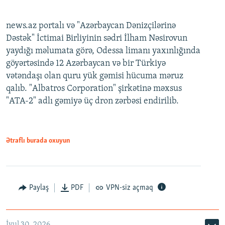
news.az portalı və "Azərbaycan Dənizçilərinə
Dəstək" İctimai Birliyinin sədri İlham Nəsirovun
yaydığı məlumata görə, Odessa limanı yaxınlığında
göyərtəsində 12 Azərbaycan və bir Türkiyə
vətəndaşı olan quru yük gəmisi hücuma məruz
qalıb. "Albatros Corporation" şirkətinə məxsus
"ATA-2" adlı gəmiyə üç dron zərbəsi endirilib.
Ətraflı burada oxuyun
Paylaş
PDF
VPN-siz açmaq
İyul 30, 2026