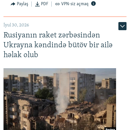
Paylaş
PDF
VPN-siz açmaq
İyul 30, 2026
Rusiyanın raket zərbəsindən
Ukrayna kəndində bütöv bir ailə
həlak olub