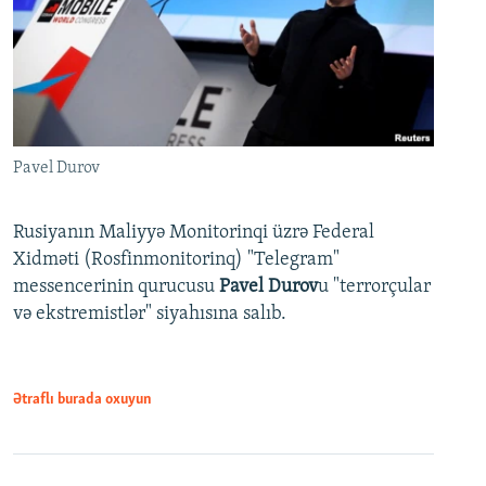
Pavel Durov
Rusiyanın Maliyyə Monitorinqi üzrə Federal
Xidməti (Rosfinmonitorinq) "Telegram"
messencerinin qurucusu
Pavel Durov
u "terrorçular
və ekstremistlər" siyahısına salıb.
Ətraflı burada oxuyun