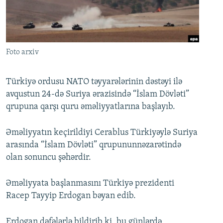
İNFOQRAFIKA
AZƏRBAYCAN ƏDƏBIYYATI KITABXANASI
MISSIYAMIZ
BIZI IZLƏ
KARIKATURA
İSLAM VƏ DEMOKRATIYA
PEŞƏ ETIKASI VƏ JURNALISTIKA STANDARTLARIMIZ
İZ - MƏDƏNIYYƏT PROQRAMI
MATERIALLARIMIZDAN ISTIFADƏ
Foto arxiv
AZADLIQRADIOSU MOBIL TELEFONUNUZDA
RFE/RL-in bütün saytları
BIZIMLƏ ƏLAQƏ
Türkiyə ordusu NATO təyyarələrinin dəstəyi ilə
avqustun 24-də Suriya ərazisində “İslam Dövləti”
XƏBƏR BÜLLETENLƏRIMIZ
qrupuna qarşı quru əməliyyatlarına başlayıb.
Əməliyyatın keçirildiyi Cerablus Türkiyəylə Suriya
arasında “İslam Dövləti” qrupununnəzarətində
olan sonuncu şəhərdir.
Əməliyyata başlanmasını Türkiyə prezidenti
Racep Tayyip Erdogan bəyan edib.
Erdogan dəfələrlə bildirib ki, bu günlərdə