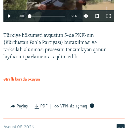
Auto
0:00
5:56
240p
Türkiyə hökuməti avqustun 5-də PKK-nın
360p
(Kürdüstan Fəhlə Partiyası) buraxılması və
480p
Auto
240p
360p
480p
tərksilah olunması prosesini tənzimləyən qanun
720p
layihəsini parlamentə təqdim edib.
720p
1080p
1080p
Ətraflı burada oxuyun
Paylaş
PDF
VPN-siz açmaq
Avqust 05, 2026