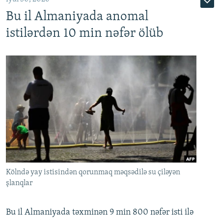
Bu il Almaniyada anomal
istilərdən 10 min nəfər ölüb
Kölndə yay istisindən qorunmaq məqsədilə su çiləyən
şlanqlar
Bu il Almaniyada təxminən 9 min 800 nəfər isti ilə