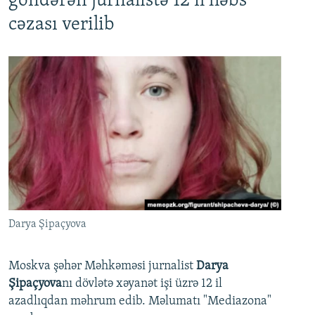
göndərən jurnalistə 12 il həbs
cəzası verilib
Darya Şipaçyova
Moskva şəhər Məhkəməsi jurnalist
Darya
Şipaçyova
nı dövlətə xəyanət işi üzrə 12 il
azadlıqdan məhrum edib. Məlumatı "Mediazona"