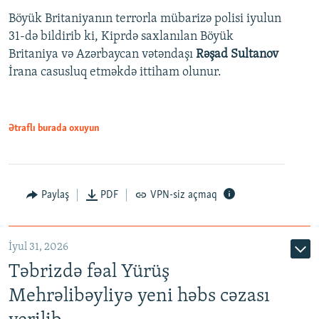
Böyük Britaniyanın terrorla mübarizə polisi iyulun
31-də bildirib ki, Kiprdə saxlanılan Böyük
Britaniya və Azərbaycan vətəndaşı
Rəşad Sultanov
İrana casusluq etməkdə ittiham olunur.
Ətraflı burada oxuyun
Paylaş
PDF
VPN-siz açmaq
İyul 31, 2026
Təbrizdə fəal Yürüş
Mehrəlibəyliyə yeni həbs cəzası