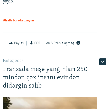
yayıb.
Ətraflı burada oxuyun
Paylaş
PDF
VPN-siz açmaq
İyul 27, 2026
Fransada meşə yanğınları 250
mindən çox insanı evindən
didərgin salıb