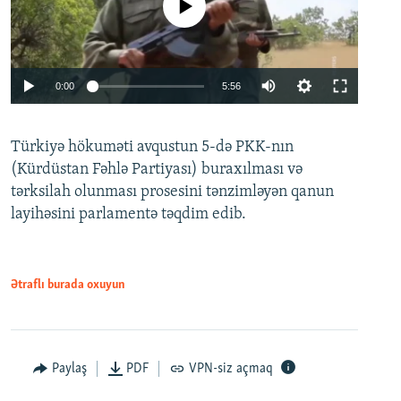
No media source currently available
Auto
0:00
5:56
240p
Türkiyə hökuməti avqustun 5-də PKK-nın
360p
(Kürdüstan Fəhlə Partiyası) buraxılması və
480p
Auto
240p
360p
480p
tərksilah olunması prosesini tənzimləyən qanun
720p
layihəsini parlamentə təqdim edib.
720p
1080p
1080p
Ətraflı burada oxuyun
Paylaş
PDF
VPN-siz açmaq