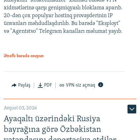
Rusiyanın "Roskomnadzor" xidməti ölkədə VPN
xidmətlərinə qarşı genişmiqyaslı bloklama aparıb.
20-dən çox populyar hostinq provayderinin IP
ünvanları məhdudlaşdırılıb. Bu barədə "Eksployt"
və "Agentstvo" Telegram kanalları məlumat yayıb.
Ətraflı burada oxuyun
Paylaş
PDF
VPN-siz açmaq
Avqust 03, 2026
Ayaqaltı üzərindəki Rusiya
bayrağına görə Özbəkistan