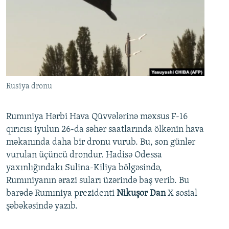
Rusiya dronu
Rumıniya Hərbi Hava Qüvvələrinə məxsus F-16
qırıcısı iyulun 26-da səhər saatlarında ölkənin hava
məkanında daha bir dronu vurub. Bu, son günlər
vurulan üçüncü drondur. Hadisə Odessa
yaxınlığındakı Sulina-Kiliya bölgəsində,
Rumıniyanın ərazi suları üzərində baş verib. Bu
barədə Rumıniya prezidenti
Nikuşor Dan
X sosial
şəbəkəsində yazıb.