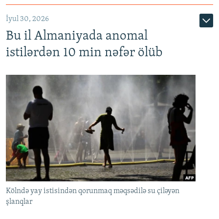
İyul 30, 2026
Bu il Almaniyada anomal
istilərdən 10 min nəfər ölüb
Kölndə yay istisindən qorunmaq məqsədilə su çiləyən
şlanqlar