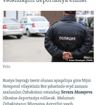
vətəndaşını deportasiya etdilər
Polis
Rusiya bayrağı təsvir olunan ayaqaltıya görə Nijni
Novqorod vilayətinin Bor şəhərində reyd zamanı
saxlanılan Özbəkistan vətəndaşı
Sevara Musayeva
ölkəsinə deportasiya ediləcək. Məlumatı
Özbəkistanın Miqrasiya Agentliyi yayıb.