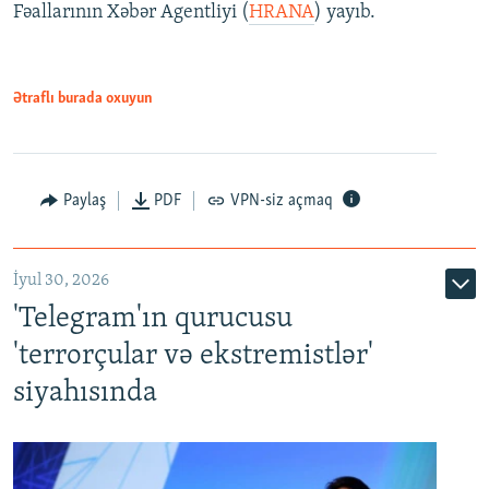
Fəallarının Xəbər Agentliyi (
HRANA
) yayıb.
Ətraflı burada oxuyun
Paylaş
PDF
VPN-siz açmaq
İyul 30, 2026
'Telegram'ın qurucusu
'terrorçular və ekstremistlər'
siyahısında