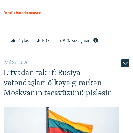
Ətraflı burada oxuyun
Paylaş
PDF
VPN-siz açmaq
İyul 27, 2026
Litvadan təklif: Rusiya
vətəndaşları ölkəyə girərkən
Moskvanın təcavüzünü pisləsin