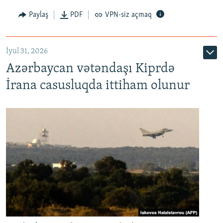
Paylaş
PDF
VPN-siz açmaq
İyul 31, 2026
Azərbaycan vətəndaşı Kiprdə
İrana casusluqda ittiham olunur