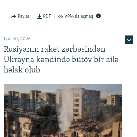
Paylaş
PDF
VPN-siz açmaq
İyul 30, 2026
Rusiyanın raket zərbəsindən
Ukrayna kəndində bütöv bir ailə
həlak olub