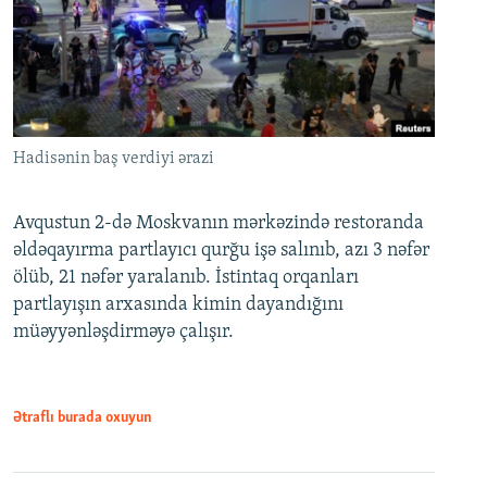
Hadisənin baş verdiyi ərazi
Avqustun 2-də Moskvanın mərkəzində restoranda
əldəqayırma partlayıcı qurğu işə salınıb, azı 3 nəfər
ölüb, 21 nəfər yaralanıb. İstintaq orqanları
partlayışın arxasında kimin dayandığını
müəyyənləşdirməyə çalışır.
Ətraflı burada oxuyun