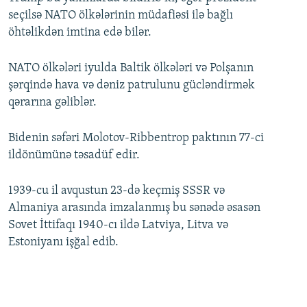
seçilsə NATO ölkələrinin müdafiəsi ilə bağlı
öhtəlikdən imtina edə bilər.
NATO ölkələri iyulda Baltik ölkələri və Polşanın
şərqində hava və dəniz patrulunu gücləndirmək
qərarına gəliblər.
Bidenin səfəri Molotov-Ribbentrop paktının 77-ci
ildönümünə təsadüf edir.
1939-cu il avqustun 23-də keçmiş SSSR və
Almaniya arasında imzalanmış bu sənədə əsasən
Sovet İttifaqı 1940-cı ildə Latviya, Litva və
Estoniyanı işğal edib.