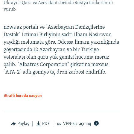
Ukrayna Qara və Azov dənizlərində Rusiya tankerlərini
vurub
news.az portalı və "Azərbaycan Dənizçilərinə
Dəstək" İctimai Birliyinin sədri İlham Nəsirovun
yaydığı məlumata görə, Odessa limanı yaxınlığında
göyərtəsində 12 Azərbaycan və bir Türkiyə
vətəndaşı olan quru yük gəmisi hücuma məruz
qalıb. "Albatros Corporation" şirkətinə məxsus
"ATA-2" adlı gəmiyə üç dron zərbəsi endirilib.
Ətraflı burada oxuyun
Paylaş
PDF
VPN-siz açmaq