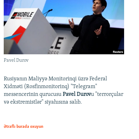
Pavel Durov
Rusiyanın Maliyyə Monitorinqi üzrə Federal
Xidməti (Rosfinmonitorinq) "Telegram"
messencerinin qurucusu
Pavel Durov
u "terrorçular
və ekstremistlər" siyahısına salıb.
Ətraflı burada oxuyun