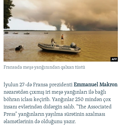
Fransada meşə yanğınından qalxan tüstü
İyulun 27-də Fransa prezidenti
Emmanuel Makron
nəzarətdən çıxmış iri meşə yanğınları ilə bağlı
böhran iclası keçirib. Yanğınlar 250 mindən çox
insanı evlərindən didərgin salıb. "The Associated
Press" yanğınların yayılma sürətinin azalması
əlamətlərinin də olduğunu yazır.