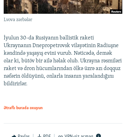
Lvova zərbələr
İyulun 30-da Rusiyanın ballistik raketi
Ukraynanın Dnepropetrovsk vilayətinin Radiuşne
kəndində yaşayış evini vurub. Nəticədə, demək
olar ki, bütöv bir ailə həlak olub. Ukrayna rəsmiləri
raket və dron hücumlarından ölkə üzrə azı doqquz
nəfərin öldüyünü, onlarla insanın yaralandığını
bildirirlər.
Ətraflı burada oxuyun
Paylaş
PDF
VPN-siz açmaq