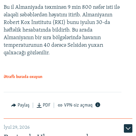
Bu il Almaniyada təxminən 9 min 800 nəfər isti ilə
əlaqəli səbəblərdən həyatını itirib. Almaniyanın
Robert Kox İnstitutu (RKI) bunu iyulun 30-da
həftəlik hesabatında bildirib. Bu arada
Almaniyanın bir sıra bölgələrində havanın
temperaturunun 40 dərəcə Selsidən yuxarı
qalxacağı gözlənilir.
Ətraflı burada oxuyun
Paylaş
PDF
VPN-siz açmaq
İyul 29, 2026