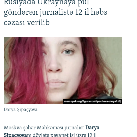
Rusiyada Ukraynaya pul
göndərən jurnalistə 12 il həbs
cəzası verilib
Darya Şipaçyova
Moskva şəhər Məhkəməsi jurnalist
Darya
Şipaçyova
nı dövlətə xəyanət işi üzrə 12 il