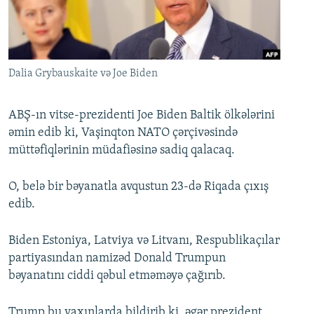
İNFOQRAFIKA
AZƏRBAYCAN ƏDƏBIYYATI KITABXANASI
MISSIYAMIZ
BIZI IZLƏ
KARIKATURA
İSLAM VƏ DEMOKRATIYA
PEŞƏ ETIKASI VƏ JURNALISTIKA STANDARTLARIMIZ
İZ - MƏDƏNIYYƏT PROQRAMI
MATERIALLARIMIZDAN ISTIFADƏ
Dalia Grybauskaite və Joe Biden
AZADLIQRADIOSU MOBIL TELEFONUNUZDA
RFE/RL-in bütün saytları
BIZIMLƏ ƏLAQƏ
ABŞ-ın vitse-prezidenti Joe Biden Baltik ölkələrini
əmin edib ki, Vaşinqton NATO çərçivəsində
XƏBƏR BÜLLETENLƏRIMIZ
müttəfiqlərinin müdafiəsinə sadiq qalacaq.
O, belə bir bəyanatla avqustun 23-də Riqada çıxış
edib.
Biden Estoniya, Latviya və Litvanı, Respublikaçılar
partiyasından namizəd Donald Trumpun
bəyanatını ciddi qəbul etməməyə çağırıb.
Trump bu yaxınlarda bildirib ki, əgər prezident