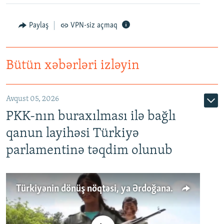
Paylaş
VPN-siz açmaq
Bütün xəbərləri izləyin
Avqust 05, 2026
PKK-nın buraxılması ilə bağlı
qanun layihəsi Türkiyə
parlamentinə təqdim olunub
Türkiyənin dönüş nöqtəsi, ya Ərdoğana üçüncü şans: PKK ilə qəfil barışıq nə deməkdir?