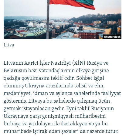
Litva
Litvanın Xarici İşlər Nazirliyi (XİN) Rusiya və
Belarusun bəzi vətəndaşlarının ölkəyə girişinə
qadağa qoyulmasını təklif edir. Söhbət işğal
olunmuş Ukrayna ərazilərində təhsil və elm,
mədəniyyət, idman və əyləncə sahələrində fəaliyyət
göstərmiş, Litvaya bu sahələrdə çalışmaq üçün
getmək istəyənlədən gedir. Eyni təklif Rusiyanın
Ukraynaya qarşı genişmiqyaslı müharibəsini
birbaşa və ya dolayısı ilə dəstəkləyən və ya bu
müharibədə iştirak edən şəxsləri də nəzərdə tutur.