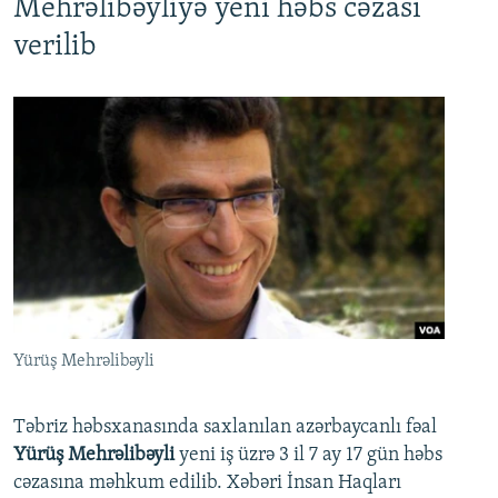
Mehrəlibəyliyə yeni həbs cəzası
verilib
Yürüş Mehrəlibəyli
Təbriz həbsxanasında saxlanılan azərbaycanlı fəal
Yürüş Mehrəlibəyli
yeni iş üzrə 3 il 7 ay 17 gün həbs
cəzasına məhkum edilib. Xəbəri İnsan Haqları