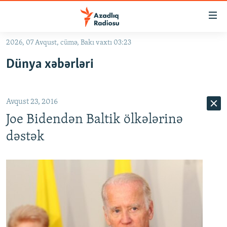
Keçid
linkləri
Əsas
2026, 07 Avqust, cümə, Bakı vaxtı 03:23
məzmuna
GÜNDƏM
Dünya xəbərləri
qayıt
#İZAHLA
Əsas
KORRUPSIOMETR
naviqasiyaya
Avqust 23, 2016
qayıt
#ƏSLINDƏ
Axtarışa
Joe Bidendən Baltik ölkələrinə
FƏRQƏ BAX
keç
dəstək
QANUNI DOĞRU
ARAŞDIRMA
MULTIMEDIA
RADIO ARXIV
VIDEO
HAQQIMIZDA
FOTOQALEREYA
OXU ZALI