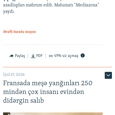
azadlıqdan məhrum edib. Məlumatı "Mediazona"
yayıb.
Ətraflı burada oxuyun
Paylaş
PDF
VPN-siz açmaq
İyul 27, 2026
Fransada meşə yanğınları 250
mindən çox insanı evindən
didərgin salıb