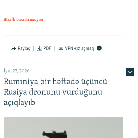
Ətraflı burada oxuyun
Paylaş
PDF
VPN-siz açmaq
İyul 27, 2026
Rumıniya bir həftədə üçüncü
Rusiya dronunu vurduğunu
açıqlayıb