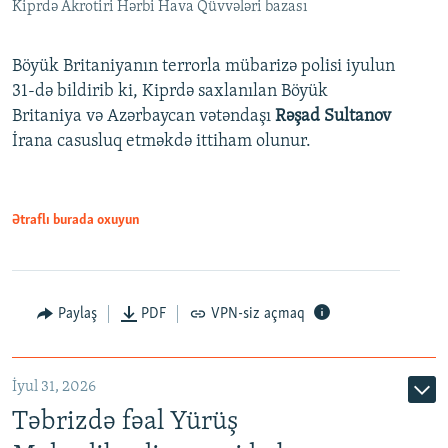
Kiprdə Akrotiri Hərbi Hava Qüvvələri bazası
Böyük Britaniyanın terrorla mübarizə polisi iyulun
31-də bildirib ki, Kiprdə saxlanılan Böyük
Britaniya və Azərbaycan vətəndaşı
Rəşad Sultanov
İrana casusluq etməkdə ittiham olunur.
Ətraflı burada oxuyun
Paylaş
PDF
VPN-siz açmaq
İyul 31, 2026
Təbrizdə fəal Yürüş