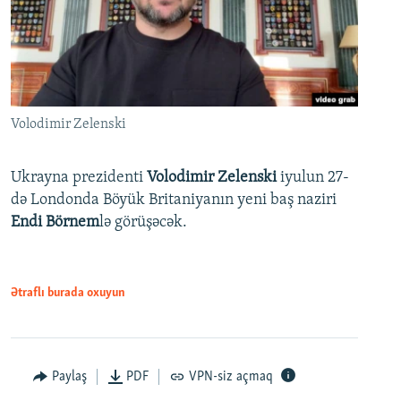
Volodimir Zelenski
Ukrayna prezidenti
Volodimir Zelenski
iyulun 27-
də Londonda Böyük Britaniyanın yeni baş naziri
Endi Börnem
lə görüşəcək.
Ətraflı burada oxuyun
Paylaş
PDF
VPN-siz açmaq