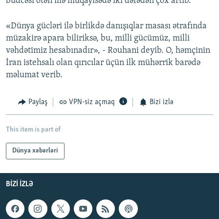
büdcəsi ötən illə müqayisədə iki dəfədən çox artıb.
«Dünya gücləri ilə birlikdə danışıqlar masası ətrafında
müzakirə apara biliriksə, bu, milli gücümüz, milli
vəhdətimiz hesabınadır», - Rouhani deyib. O, həmçinin
İran istehsalı olan qırıcılar üçün ilk mühərrik barədə
məlumat verib.
Paylaş
VPN-siz açmaq
Bizi izlə
This item is part of
Dünya xəbərləri
BIZI IZLƏ