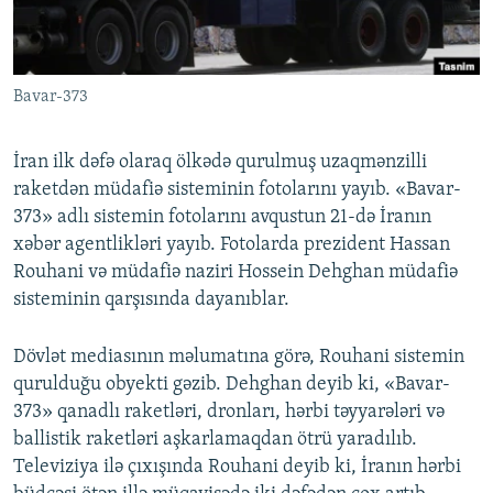
İNFOQRAFIKA
AZƏRBAYCAN ƏDƏBIYYATI KITABXANASI
MISSIYAMIZ
BIZI IZLƏ
KARIKATURA
İSLAM VƏ DEMOKRATIYA
PEŞƏ ETIKASI VƏ JURNALISTIKA STANDARTLARIMIZ
Bavar-373
İZ - MƏDƏNIYYƏT PROQRAMI
MATERIALLARIMIZDAN ISTIFADƏ
AZADLIQRADIOSU MOBIL TELEFONUNUZDA
RFE/RL-in bütün saytları
İran ilk dəfə olaraq ölkədə qurulmuş uzaqmənzilli
BIZIMLƏ ƏLAQƏ
raketdən müdafiə sisteminin fotolarını yayıb. «Bavar-
373» adlı sistemin fotolarını avqustun 21-də İranın
XƏBƏR BÜLLETENLƏRIMIZ
xəbər agentlikləri yayıb. Fotolarda prezident Hassan
Rouhani və müdafiə naziri Hossein Dehghan müdafiə
sisteminin qarşısında dayanıblar.
Dövlət mediasının məlumatına görə, Rouhani sistemin
qurulduğu obyekti gəzib. Dehghan deyib ki, «Bavar-
373» qanadlı raketləri, dronları, hərbi təyyarələri və
ballistik raketləri aşkarlamaqdan ötrü yaradılıb.
Televiziya ilə çıxışında Rouhani deyib ki, İranın hərbi