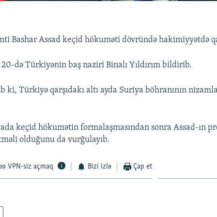
nti Bashar Assad keçid hökuməti dövründə hakimiyyətdə qal
20-də Türkiyənin baş naziri Binalı Yıldırım bildirib.
ib ki, Türkiyə qarşıdakı altı ayda Suriya böhranının nizam
yada keçid hökumətin formalaşmasından sonra Assad-ın pr
tməli olduğunu da vurğulayıb.
VPN-siz açmaq
Bizi izlə
Çap et