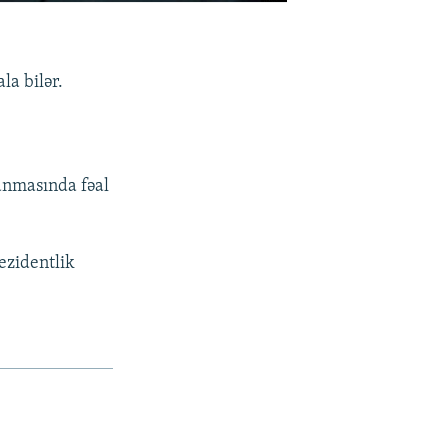
a bilər.
lanmasında fəal
ezidentlik