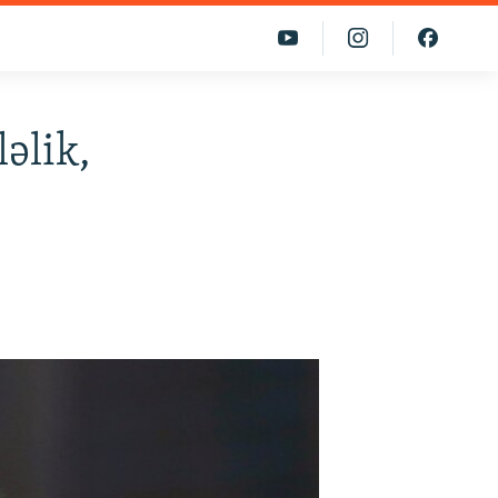
əlik,