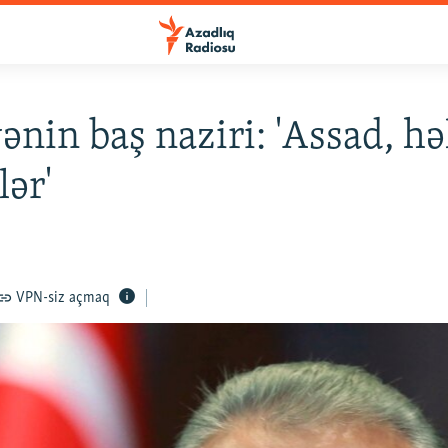
ənin baş naziri: 'Assad, həl
lər'
VPN-siz açmaq