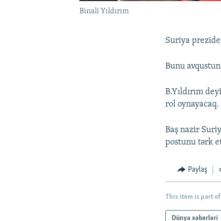
Binali Yıldırım
Suriya prezide
Bunu avqustun 
B.Yıldırım dey
rol oynayacaq.
Baş nazir Suri
postunu tərk e
Paylaş
This item is part of
Dünya xəbərləri