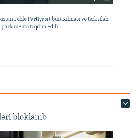
240p
EMBED
PAYLAŞ
tan Fəhlə Partiyası) buraxılması və tərksilah
360p
i parlamentə təqdim edib.
480p
720p
1080p
360p
480p
1080p
əri bloklanıb