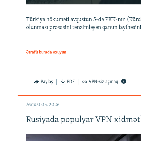
Türkiyə hökuməti avqustun 5-də PKK-nın (Kürdüs
olunması prosesini tənzimləyən qanun layihəsin
Ətraflı burada oxuyun
Auto
240p
720p
Paylaş
PDF
VPN-siz açmaq
Avqust 05, 2026
Rusiyada populyar VPN xidmətl