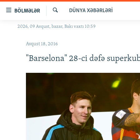
Keçid
DÜNYA XƏBƏRLƏRI
BÖLMƏLƏR
linkləri
Axtar
Əsas
2026, 09 Avqust, bazar, Bakı vaxtı 10:59
GÜNDƏM
məzmuna
#İZAHLA
qayıt
Avqust 18, 2016
Əsas
KORRUPSIOMETR
naviqasiyaya
"Barselona" 28-ci dəfə superku
#ƏSLINDƏ
qayıt
Axtarışa
FƏRQƏ BAX
keç
QANUNI DOĞRU
ARAŞDIRMA
MULTIMEDIA
RADIO ARXIV
VIDEO
HAQQIMIZDA
FOTOQALEREYA
OXU ZALI