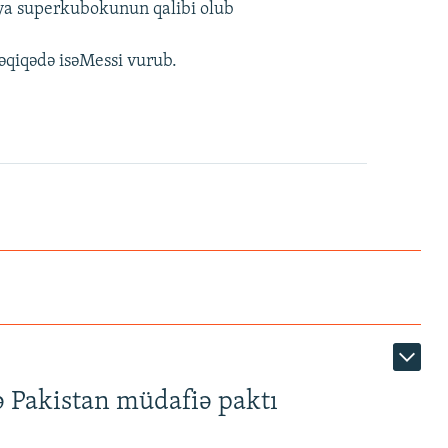
iya superkubokunun qalibi olub
dəqiqədə isəMessi vurub.
ə Pakistan müdafiə paktı