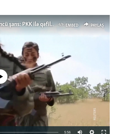
Türkiyənin dönüş nöqtəsi, ya Ərdoğana üçüncü şans: PKK ilə qəfil barışıq nə deməkdir?
EMBED
PAYLAŞ
currently available
Auto
5:56