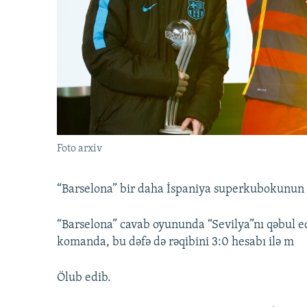
İNFOQRAFIKA
AZƏRBAYCAN ƏDƏBIYYATI KITABXANASI
MISSIYAMIZ
KARIKATURA
İSLAM VƏ DEMOKRATIYA
PEŞƏ ETIKASI VƏ JURNALISTIKA
STANDARTLARIMIZ
İZ - MƏDƏNIYYƏT PROQRAMI
MATERIALLARIMIZDAN ISTIFADƏ
AZADLIQRADIOSU MOBIL TELEFONUNUZDA
BIZIMLƏ ƏLAQƏ
XƏBƏR BÜLLETENLƏRIMIZ
Foto arxiv
“Barselona” bir daha İspaniya superkubokunun q
“Barselona” cavab oyununda “Sevilya”nı qəbul edi
komanda, bu dəfə də rəqibini 3:0 hesabı ilə m
Ölub edib.