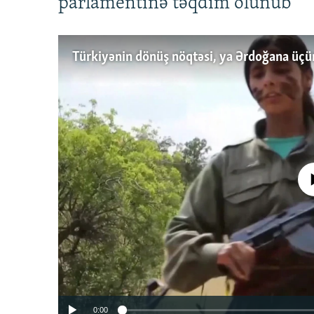
parlamentinə təqdim olunub
No media source 
0:00