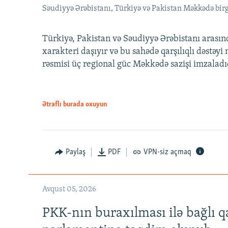
Səudiyyə Ərəbistanı, Türkiyə və Pakistan Məkkədə birg
Türkiyə, Pakistan və Səudiyyə Ərəbistanı arası
xarakteri daşıyır və bu sahədə qarşılıqlı dəstəy
rəsmisi üç regional güc Məkkədə sazişi imzaladı
Ətraflı burada oxuyun
Paylaş
PDF
VPN-siz açmaq
Avqust 05, 2026
PKK-nın buraxılması ilə bağlı q