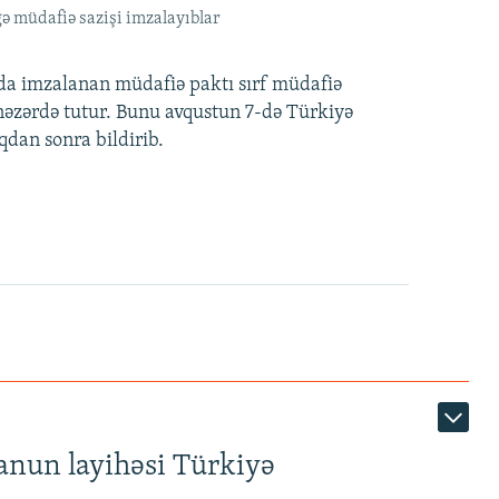
ə müdafiə sazişi imzalayıblar
nda imzalanan müdafiə paktı sırf müdafiə
i nəzərdə tutur. Bunu avqustun 7-də Türkiyə
qdan sonra bildirib.
anun layihəsi Türkiyə