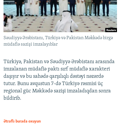
Səudiyyə Ərəbistanı, Türkiyə və Pakistan Məkkədə birgə
müdafiə sazişi imzalayıblar
Türkiyə, Pakistan və Səudiyyə Ərəbistanı arasında
imzalanan müdafiə paktı sırf müdafiə xarakteri
daşıyır və bu sahədə qarşılıqlı dəstəyi nəzərdə
tutur. Bunu avqustun 7-də Türkiyə rəsmisi üç
regional güc Məkkədə sazişi imzaladıqdan sonra
bildirib.
Ətraflı burada oxuyun