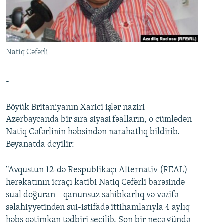
İNFOQRAFIKA
AZƏRBAYCAN ƏDƏBIYYATI KITABXANASI
MISSIYAMIZ
BIZI IZLƏ
KARIKATURA
İSLAM VƏ DEMOKRATIYA
PEŞƏ ETIKASI VƏ JURNALISTIKA STANDARTLARIMIZ
İZ - MƏDƏNIYYƏT PROQRAMI
MATERIALLARIMIZDAN ISTIFADƏ
Natiq Cəfərli
AZADLIQRADIOSU MOBIL TELEFONUNUZDA
RFE/RL-in bütün saytları
BIZIMLƏ ƏLAQƏ
-
XƏBƏR BÜLLETENLƏRIMIZ
Böyük Britaniyanın Xarici işlər naziri
Azərbaycanda bir sıra siyasi fəalların, o cümlədən
Natiq Cəfərlinin həbsindən narahatlıq bildirib.
Bəyanatda deyilir:
“Avqustun 12-də Respublikaçı Alternativ (REAL)
hərəkatının icraçı katibi Natiq Cəfərli barəsində
sual doğuran – qanunsuz sahibkarlıq və vəzifə
səlahiyyətindən sui-istifadə ittihamlarıyla 4 aylıq
həbs qətimkan tədbiri seçilib. Son bir neçə gündə