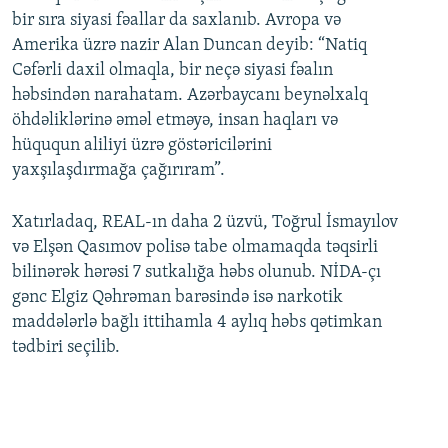
bir sıra siyasi fəallar da saxlanıb. Avropa və
Amerika üzrə nazir Alan Duncan deyib: “Natiq
Cəfərli daxil olmaqla, bir neçə siyasi fəalın
həbsindən narahatam. Azərbaycanı beynəlxalq
öhdəliklərinə əməl etməyə, insan haqları və
hüququn aliliyi üzrə göstəricilərini
yaxşılaşdırmağa çağırıram”.
Xatırladaq, REAL-ın daha 2 üzvü, Toğrul İsmayılov
və Elşən Qasımov polisə tabe olmamaqda təqsirli
bilinərək hərəsi 7 sutkalığa həbs olunub. NİDA-çı
gənc Elgiz Qəhrəman barəsində isə narkotik
maddələrlə bağlı ittihamla 4 aylıq həbs qətimkan
tədbiri seçilib.