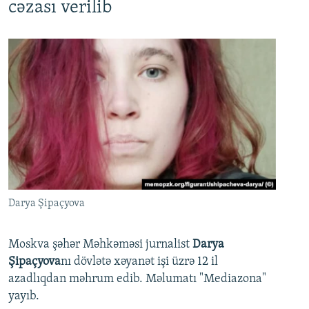
cəzası verilib
Darya Şipaçyova
Moskva şəhər Məhkəməsi jurnalist
Darya
Şipaçyova
nı dövlətə xəyanət işi üzrə 12 il
azadlıqdan məhrum edib. Məlumatı "Mediazona"
yayıb.