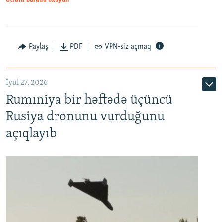
Ətraflı burada oxuyun
Paylaş
PDF
VPN-siz açmaq
İyul 27, 2026
Rumıniya bir həftədə üçüncü
Rusiya dronunu vurduğunu
açıqlayıb