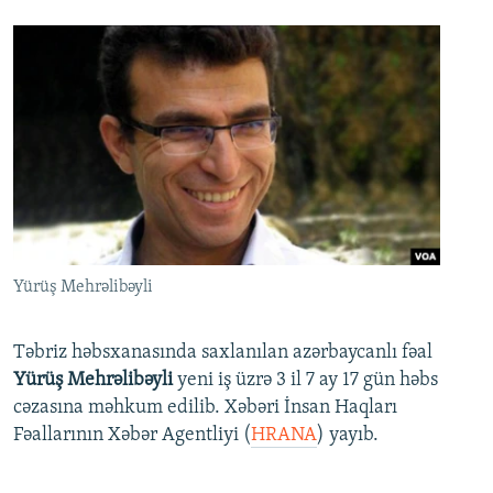
Yürüş Mehrəlibəyli
Təbriz həbsxanasında saxlanılan azərbaycanlı fəal
Yürüş Mehrəlibəyli
yeni iş üzrə 3 il 7 ay 17 gün həbs
cəzasına məhkum edilib. Xəbəri İnsan Haqları
Fəallarının Xəbər Agentliyi (
HRANA
) yayıb.