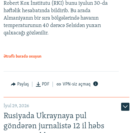
Robert Kox İnstitutu (RKI) bunu iyulun 30-da
həftəlik hesabatında bildirib. Bu arada
Almaniyanın bir sıra bölgələrində havanın
temperaturunun 40 dərəcə Selsidən yuxarı
qalxacağı gözlənilir.
Ətraflı burada oxuyun
Paylaş
PDF
VPN-siz açmaq
İyul 29, 2026
Rusiyada Ukraynaya pul
göndərən jurnalistə 12 il həbs