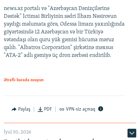
news.az portalı və "Azərbaycan Dənizçilərinə
Dəstək" İctimai Birliyinin sədri İlham Nəsirovun
yaydığı məlumata görə, Odessa limanı yaxınlığında
göyərtəsində 12 Azərbaycan və bir Türkiyə
vətəndaşı olan quru yük gəmisi hücuma məruz
qalıb. "Albatros Corporation" şirkətinə məxsus
"ATA-2" adlı gəmiyə üç dron zərbəsi endirilib.
Ətraflı burada oxuyun
Paylaş
PDF
VPN-siz açmaq
İyul 30, 2026