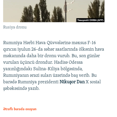
Rusiya dronu
Rumıniya Hərbi Hava Qüvvələrinə məxsus F-16
qırıcısı iyulun 26-da səhər saatlarında ölkənin hava
məkanında daha bir dronu vurub. Bu, son günlər
vurulan üçüncü drondur. Hadisə Odessa
yaxınlığındakı Sulina-Kiliya bölgəsində,
Rumıniyanın ərazi suları üzərində baş verib. Bu
barədə Rumıniya prezidenti
Nikuşor Dan
X sosial
şəbəkəsində yazıb.
Ətraflı burada oxuyun