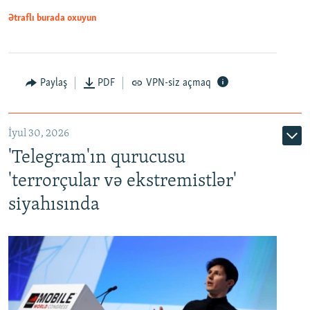
Ətraflı burada oxuyun
Paylaş
PDF
VPN-siz açmaq
İyul 30, 2026
'Telegram'ın qurucusu
'terrorçular və ekstremistlər'
siyahısında