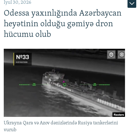
İyul 30, 2026
Odessa yaxınlığında Azərbaycan
heyətinin olduğu gəmiyə dron
hücumu olub
Ukrayna Qara və Azov dənizlərində Rusiya tankerlərini
vurub