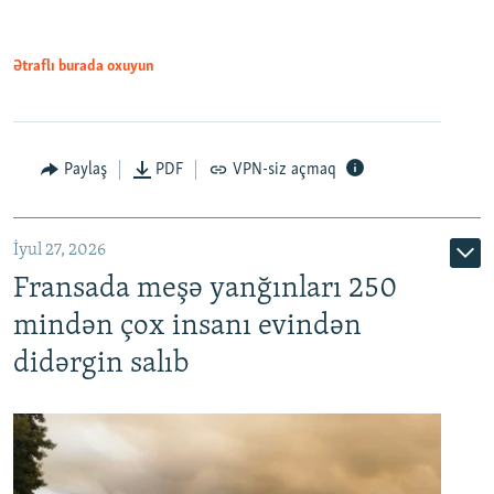
Ətraflı burada oxuyun
Paylaş
PDF
VPN-siz açmaq
İyul 27, 2026
Fransada meşə yanğınları 250
mindən çox insanı evindən
didərgin salıb