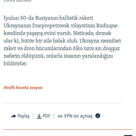
Lvova zərbələr
İyulun 30-da Rusiyanın ballistik raketi
Ukraynanın Dnepropetrovsk vilayətinin Radiuşne
kəndində yaşayış evini vurub. Nəticədə, demək
olar ki, bütöv bir ailə həlak olub. Ukrayna rəsmiləri
raket və dron hücumlarından ölkə üzrə azı doqquz
nəfərin öldüyünü, onlarla insanın yaralandığını
bildirirlər.
Ətraflı burada oxuyun
Paylaş
PDF
VPN-siz açmaq