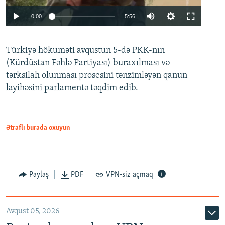
Auto
0:00
5:56
240p
Türkiyə hökuməti avqustun 5-də PKK-nın
360p
(Kürdüstan Fəhlə Partiyası) buraxılması və
480p
Auto
240p
360p
480p
tərksilah olunması prosesini tənzimləyən qanun
720p
layihəsini parlamentə təqdim edib.
720p
1080p
1080p
Ətraflı burada oxuyun
Paylaş
PDF
VPN-siz açmaq
Avqust 05, 2026