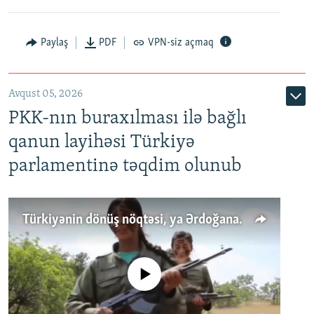
Paylaş
PDF
VPN-siz açmaq
Avqust 05, 2026
PKK-nın buraxılması ilə bağlı
qanun layihəsi Türkiyə
parlamentinə təqdim olunub
Türkiyənin dönüş nöqtəsi, ya Ərdoğana üçüncü şans: PKK ilə qəfil barışıq nə deməkdir?
No media source currently available