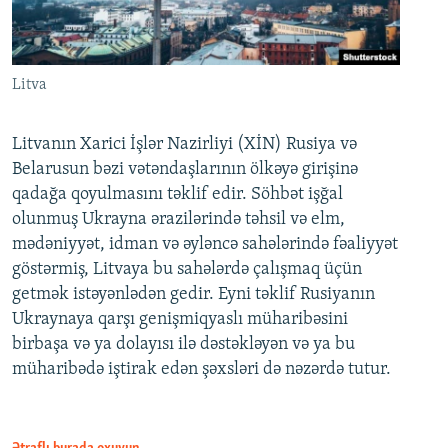
Litva
Litvanın Xarici İşlər Nazirliyi (XİN) Rusiya və
Belarusun bəzi vətəndaşlarının ölkəyə girişinə
qadağa qoyulmasını təklif edir. Söhbət işğal
olunmuş Ukrayna ərazilərində təhsil və elm,
mədəniyyət, idman və əyləncə sahələrində fəaliyyət
göstərmiş, Litvaya bu sahələrdə çalışmaq üçün
getmək istəyənlədən gedir. Eyni təklif Rusiyanın
Ukraynaya qarşı genişmiqyaslı müharibəsini
birbaşa və ya dolayısı ilə dəstəkləyən və ya bu
müharibədə iştirak edən şəxsləri də nəzərdə tutur.