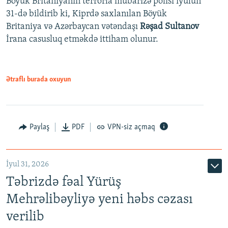
Böyük Britaniyanın terrorla mübarizə polisi iyulun
31-də bildirib ki, Kiprdə saxlanılan Böyük
Britaniya və Azərbaycan vətəndaşı
Rəşad Sultanov
İrana casusluq etməkdə ittiham olunur.
Ətraflı burada oxuyun
Paylaş
PDF
VPN-siz açmaq
İyul 31, 2026
Təbrizdə fəal Yürüş
Mehrəlibəyliyə yeni həbs cəzası
verilib