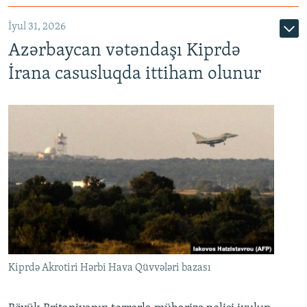
İyul 31, 2026
Azərbaycan vətəndaşı Kiprdə
İrana casusluqda ittiham olunur
Kiprdə Akrotiri Hərbi Hava Qüvvələri bazası