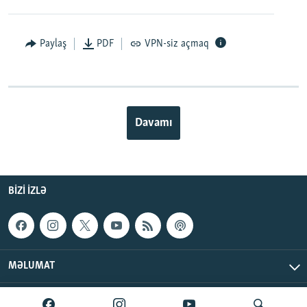
Paylaş
PDF
VPN-siz açmaq
Davamı
BIZI IZLƏ
MƏLUMAT
AzadlıqRadiosu © 2026 Inc. | Bütün hüquqlar qorunur