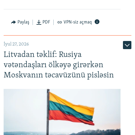
Paylaş
PDF
VPN-siz açmaq
İyul 27, 2026
Litvadan təklif: Rusiya
vətəndaşları ölkəyə girərkən
Moskvanın təcavüzünü pisləsin