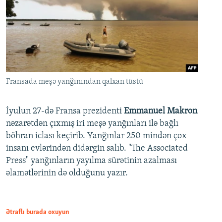
Fransada meşə yanğınından qalxan tüstü
İyulun 27-də Fransa prezidenti
Emmanuel Makron
nəzarətdən çıxmış iri meşə yanğınları ilə bağlı
böhran iclası keçirib. Yanğınlar 250 mindən çox
insanı evlərindən didərgin salıb. "The Associated
Press" yanğınların yayılma sürətinin azalması
əlamətlərinin də olduğunu yazır.
Ətraflı burada oxuyun