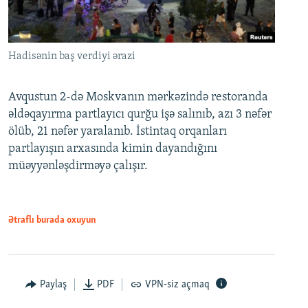
Hadisənin baş verdiyi ərazi
Avqustun 2-də Moskvanın mərkəzində restoranda
əldəqayırma partlayıcı qurğu işə salınıb, azı 3 nəfər
ölüb, 21 nəfər yaralanıb. İstintaq orqanları
partlayışın arxasında kimin dayandığını
müəyyənləşdirməyə çalışır.
Ətraflı burada oxuyun
Paylaş
PDF
VPN-siz açmaq