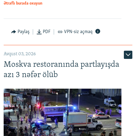
Ətraflı burada oxuyun
Paylaş
PDF
VPN-siz açmaq
Avqust 03, 2026
Moskva restoranında partlayışda
azı 3 nəfər ölüb