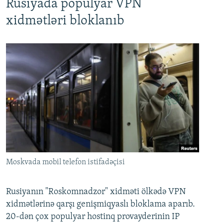
Rusiyada populyar VPN
xidmətləri bloklanıb
Moskvada mobil telefon istifadəçisi
Rusiyanın "Roskomnadzor" xidməti ölkədə VPN
xidmətlərinə qarşı genişmiqyaslı bloklama aparıb.
20-dən çox populyar hostinq provayderinin IP