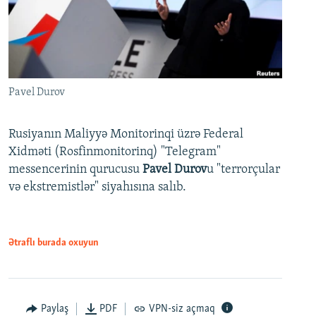
Pavel Durov
Rusiyanın Maliyyə Monitorinqi üzrə Federal
Xidməti (Rosfinmonitorinq) "Telegram"
messencerinin qurucusu
Pavel Durov
u "terrorçular
və ekstremistlər" siyahısına salıb.
Ətraflı burada oxuyun
Paylaş
PDF
VPN-siz açmaq