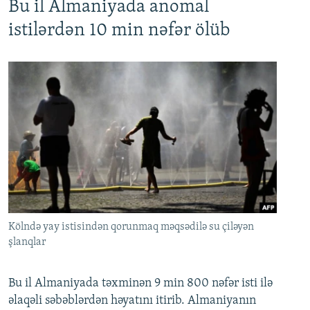
Bu il Almaniyada anomal
istilərdən 10 min nəfər ölüb
Kölndə yay istisindən qorunmaq məqsədilə su çiləyən
şlanqlar
Bu il Almaniyada təxminən 9 min 800 nəfər isti ilə
əlaqəli səbəblərdən həyatını itirib. Almaniyanın