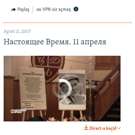
EMBED
PAYLAŞ
Paylaş
VPN-siz açmaq
Aprel 11, 2017
Настоящее Время. 11 апреля
No media source currently available
0:00
0:23:20
Direct-ə keçid
EMBED
PAYLAŞ