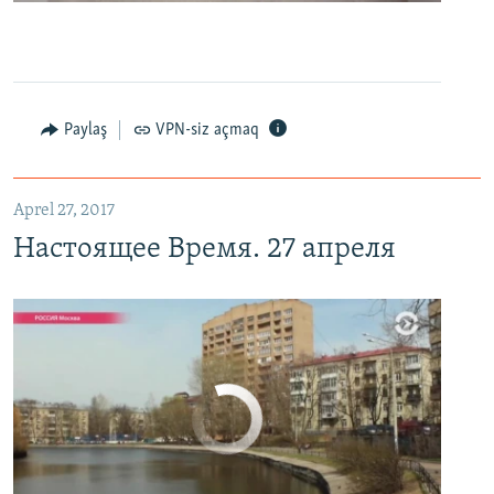
0:00
0:06:04
EMBED
PAYLAŞ
Настоящее Время. 27 апреля
EMBED
PAYLAŞ
Paylaş
VPN-siz açmaq
Aprel 27, 2017
Настоящее Время. 27 апреля
No media source currently available