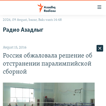
Keçid
linkləri
Əsas
2026, 09 Avqust, bazar, Bakı vaxtı 14:48
məzmuna
GÜNDƏM
Радио Азадлыг
qayıt
#İZAHLA
Əsas
KORRUPSIOMETR
naviqasiyaya
Avqust 15, 2016
qayıt
#ƏSLINDƏ
Axtarışa
Россия обжаловала решение об
FƏRQƏ BAX
keç
отстранении паралимпийской
QANUNI DOĞRU
сборной
ARAŞDIRMA
MULTIMEDIA
RADIO ARXIV
VIDEO
HAQQIMIZDA
FOTOQALEREYA
OXU ZALI