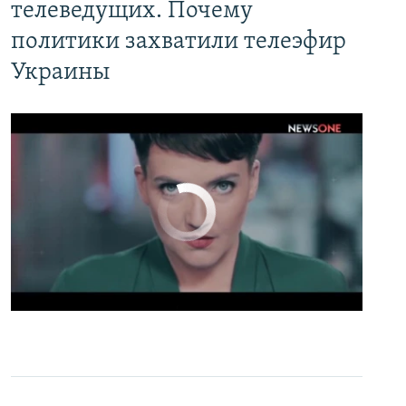
телеведущих. Почему
политики захватили телеэфир
Украины
No media source currently available
0:00
0:02:13
EMBED
PAYLAŞ
Настоящее Время. 19 апреля
EMBED
PAYLAŞ