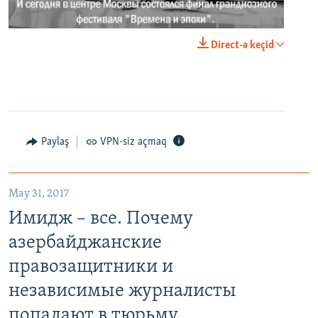
0:00
0:02:18
Direct-ə keçid
EMBED
PAYLAŞ
Paylaş
VPN-siz açmaq
May 31, 2017
Имидж – все. Почему азербайджанские правозащитники и независимые журналисты попадают в тюрьму
Имидж – все. Почему
EMBED
PAYLAŞ
азербайджанские
правозащитники и
независимые журналисты
попадают в тюрьму