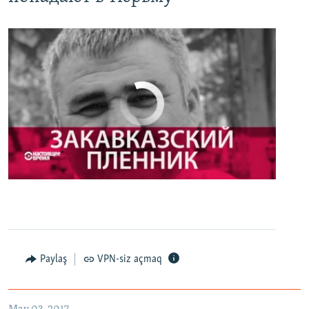
No media source currently available
0:00
0:27:35
EMBED
PAYLAŞ
Настоящее Время. 3 мая
EMBED
PAYLAŞ
Paylaş
VPN-siz açmaq