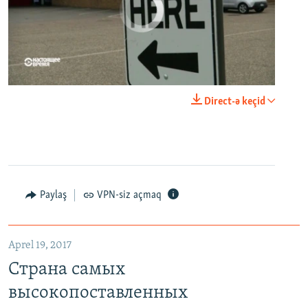
No media source currently available
0:00
0:21:34
Direct-ə keçid
EMBED
PAYLAŞ
Paylaş
VPN-siz açmaq
Aprel 19, 2017
Страна самых высокопоставленных телеведущих. Почему политики захватили телеэфир Украины
Страна самых
EMBED
PAYLAŞ
высокопоставленных