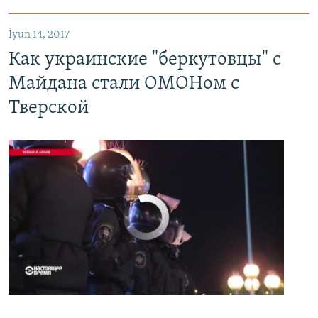
Как украинские "беркутовцы" с Майдана стали ОМОНом с Тверской
EMBED
PAYLAŞ
İyun 14, 2017
Как украинские "беркутовцы" с
Майдана стали ОМОНом с
Тверской
No media source currently available
0:00
0:07:18