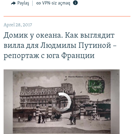
Paylaş
VPN-siz açmaq
Домик у океана. Как выглядит вилла для Людмилы Путиной – репортаж с юга Франции
EMBED
PAYLAŞ
Aprel 28, 2017
Домик у океана. Как выглядит
вилла для Людмилы Путиной –
репортаж с юга Франции
No media source currently available