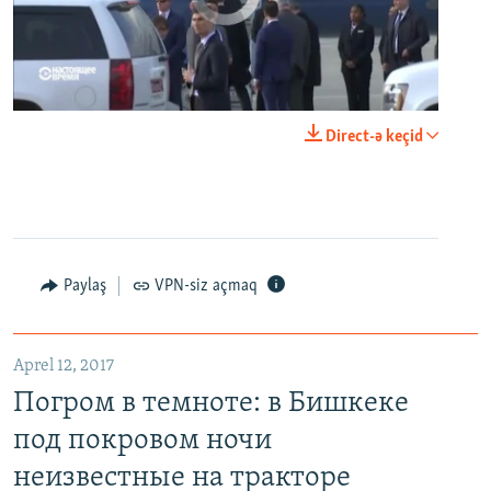
0:00
0:24:06
Direct-ə keçid
EMBED
PAYLAŞ
Paylaş
VPN-siz açmaq
Aprel 12, 2017
Погром в темноте: в Бишкеке под покровом ночи неизвестные на тракторе снесли три десятка частных домов
Погром в темноте: в Бишкеке
EMBED
PAYLAŞ
под покровом ночи
неизвестные на тракторе