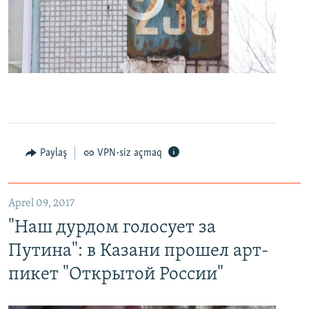
0:00
0:24:27
EMBED
PAYLAŞ
Paylaş
VPN-siz açmaq
"Наш дурдом голосует за Путина": в Казани прошел арт-пикет "Открытой России"
EMBED
PAYLAŞ
Aprel 09, 2017
"Наш дурдом голосует за
Путина": в Казани прошел арт-
пикет "Открытой России"