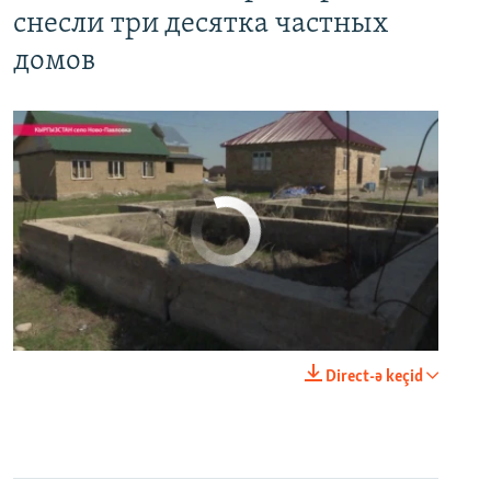
снесли три десятка частных
домов
No media source currently available
0:00
0:03:43
Direct-ə keçid
EMBED
PAYLAŞ
Настоящее Время. 11 апреля