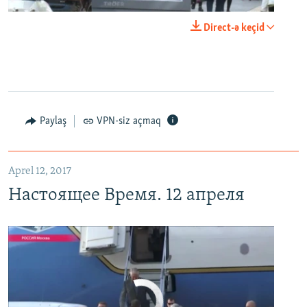
0:00
0:24:40
Direct-ə keçid
EMBED
PAYLAŞ
Настоящее Время. 12 апреля
EMBED
PAYLAŞ
Paylaş
VPN-siz açmaq
Aprel 12, 2017
Настоящее Время. 12 апреля
No media source currently available