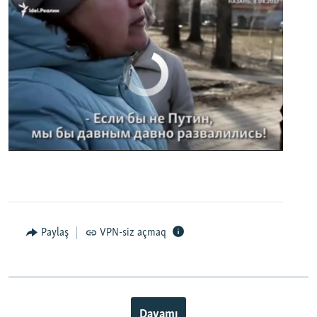
No media source currently available
0:00
0:02:32
EMBED
PAYLAŞ
Paylaş
VPN-siz açmaq
Davamı