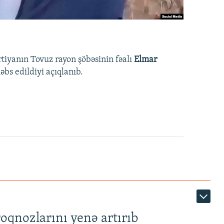
rtiyanın Tovuz rayon şöbəsinin fəalı
Elmar
bs edildiyi açıqlanıb.
roqnozlarını yenə artırıb