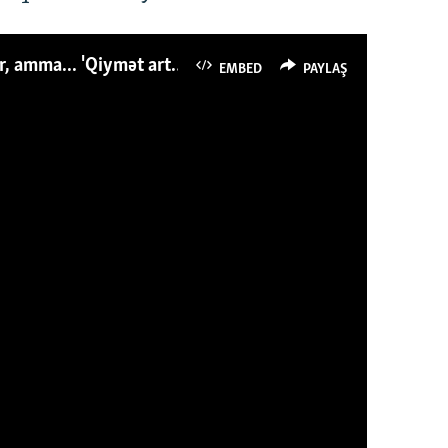
Azərbaycanlı avropalıdan iki dəfə az ət yeyir, amma... 'Qiymət artımı qaçılmazdır'
EMBED
PAYLAŞ