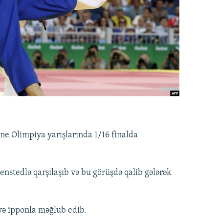
e Olimpiya yarışlarında 1/16 finalda
Benstedlə qarşılaşıb və bu görüşdə qalib gələrək
yə ipponla məğlub edib.