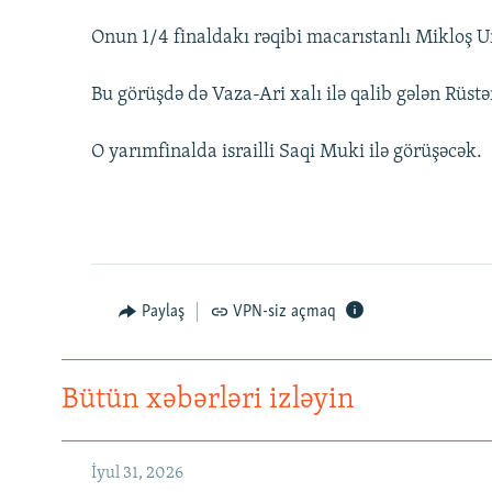
Onun 1/4 finaldakı rəqibi macarıstanlı Mikloş U
Bu görüşdə də Vaza-Ari xalı ilə qalib gələn Rüst
O yarımfinalda israilli Saqi Muki ilə görüşəcək.
Paylaş
VPN-siz açmaq
Bütün xəbərləri izləyin
İyul 31, 2026