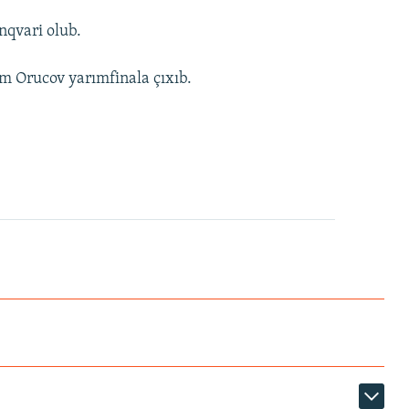
nqvari olub.
əm Orucov yarımfinala çıxıb.