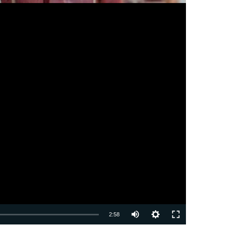
Auto
2:58