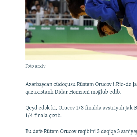
İNFOQRAFIKA
AZƏRBAYCAN ƏDƏBIYYATI KITABXANASI
MISSIYAMIZ
KARIKATURA
İSLAM VƏ DEMOKRATIYA
PEŞƏ ETIKASI VƏ JURNALISTIKA
STANDARTLARIMIZ
İZ - MƏDƏNIYYƏT PROQRAMI
MATERIALLARIMIZDAN ISTIFADƏ
AZADLIQRADIOSU MOBIL TELEFONUNUZDA
BIZIMLƏ ƏLAQƏ
XƏBƏR BÜLLETENLƏRIMIZ
Foto arxiv
Azərbaycan cüdoçusu Rüstəm Orucov i.Rio-de Jan
qazaxıstanlı Didar Həmzəni məğlub edib.
Qeyd edək ki, Orucov 1/8 finalda avstriyalı Jak 
1/4 finala çıxıb.
Bu dəfə Rütəm Orucov rəqibini 3 dəqiqə 3 saniyə