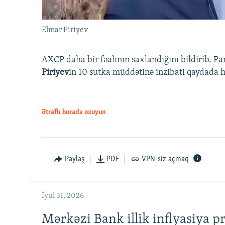
Elmar Piriyev
AXCP daha bir fəalının saxlandığını bildirib. Pa
Piriyev
in 10 sutka müddətinə inzibati qaydada hə
Ətraflı burada oxuyun
Paylaş
PDF
VPN-siz açmaq
İyul 31, 2026
Mərkəzi Bank illik inflyasiya p