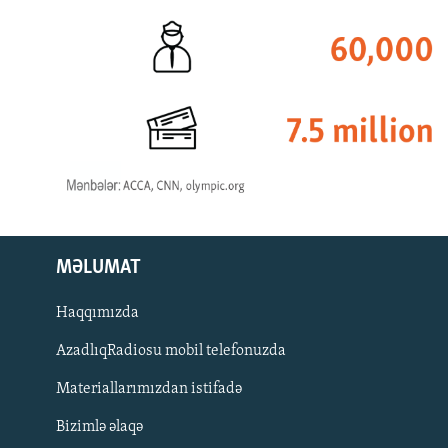
MƏLUMAT
Haqqımızda
AzadlıqRadiosu mobil telefonuzda
Materiallarımızdan istifadə
BIZI IZLƏ
Bizimlə əlaqə