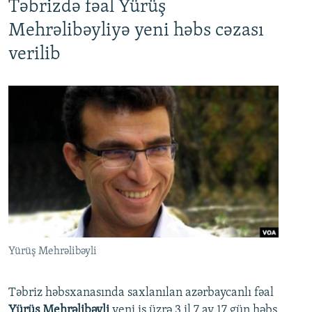
Təbrizdə fəal Yürüş
Mehrəlibəyliyə yeni həbs cəzası
verilib
Yürüş Mehrəlibəyli
Təbriz həbsxanasında saxlanılan azərbaycanlı fəal
Yürüş Mehrəlibəyli
yeni iş üzrə 3 il 7 ay 17 gün həbs