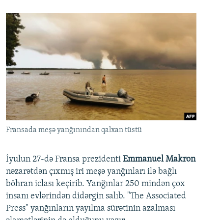
Fransada meşə yanğınından qalxan tüstü
İyulun 27-də Fransa prezidenti
Emmanuel Makron
nəzarətdən çıxmış iri meşə yanğınları ilə bağlı
böhran iclası keçirib. Yanğınlar 250 mindən çox
insanı evlərindən didərgin salıb. "The Associated
Press" yanğınların yayılma sürətinin azalması