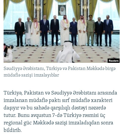
Səudiyyə Ərəbistanı, Türkiyə və Pakistan Məkkədə birgə
müdafiə sazişi imzalayıblar
Türkiyə, Pakistan və Səudiyyə Ərəbistanı arasında
imzalanan müdafiə paktı sırf müdafiə xarakteri
daşıyır və bu sahədə qarşılıqlı dəstəyi nəzərdə
tutur. Bunu avqustun 7-də Türkiyə rəsmisi üç
regional güc Məkkədə sazişi imzaladıqdan sonra
bildirib.