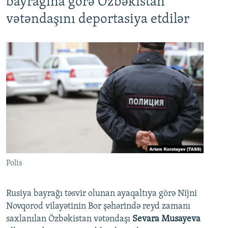
bayrağına görə Özbəkistan
vətəndaşını deportasiya etdilər
Polis
Rusiya bayrağı təsvir olunan ayaqaltıya görə Nijni
Novqorod vilayətinin Bor şəhərində reyd zamanı
saxlanılan Özbəkistan vətəndaşı
Sevara Musayeva