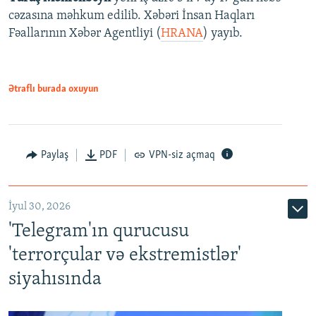
cəzasına məhkum edilib. Xəbəri İnsan Haqları
Fəallarının Xəbər Agentliyi (
HRANA
) yayıb.
Ətraflı burada oxuyun
Paylaş
PDF
VPN-siz açmaq
İyul 30, 2026
'Telegram'ın qurucusu
'terrorçular və ekstremistlər'
siyahısında