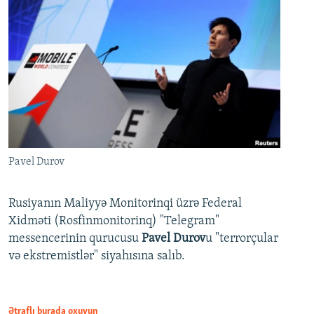
Pavel Durov
Rusiyanın Maliyyə Monitorinqi üzrə Federal
Xidməti (Rosfinmonitorinq) "Telegram"
messencerinin qurucusu
Pavel Durov
u "terrorçular
və ekstremistlər" siyahısına salıb.
Ətraflı burada oxuyun