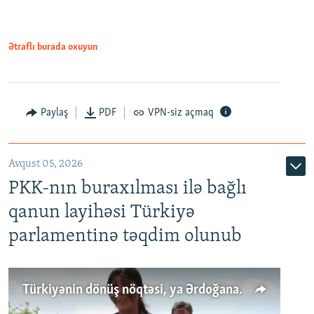
Ətraflı burada oxuyun
Paylaş
PDF
VPN-siz açmaq
Avqust 05, 2026
PKK-nın buraxılması ilə bağlı
qanun layihəsi Türkiyə
parlamentinə təqdim olunub
Türkiyənin dönüş nöqtəsi, ya Ərdoğana üçüncü şans: PKK ilə qəfil barışıq nə deməkdir?