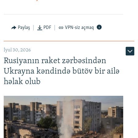
Paylaş
PDF
VPN-siz açmaq
İyul 30, 2026
Rusiyanın raket zərbəsindən
Ukrayna kəndində bütöv bir ailə
həlak olub