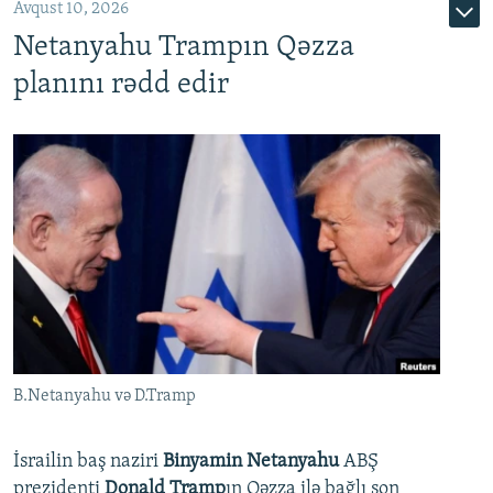
Avqust 10, 2026
Netanyahu Trampın Qəzza
planını rədd edir
B.Netanyahu və D.Tramp
İsrailin baş naziri
Binyamin Netanyahu
ABŞ
prezidenti
Donald Tramp
ın Qəzza ilə bağlı son