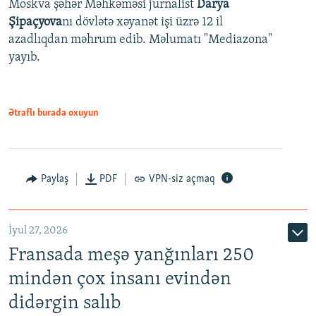
Moskva şəhər Məhkəməsi jurnalist
Darya
Şipaçyova
nı dövlətə xəyanət işi üzrə 12 il
azadlıqdan məhrum edib. Məlumatı "Mediazona"
yayıb.
Ətraflı burada oxuyun
Paylaş
PDF
VPN-siz açmaq
İyul 27, 2026
Fransada meşə yanğınları 250
mindən çox insanı evindən
didərgin salıb