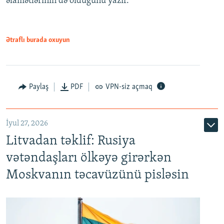
əlamətlərinin də olduğunu yazır.
Ətraflı burada oxuyun
Paylaş
PDF
VPN-siz açmaq
İyul 27, 2026
Litvadan təklif: Rusiya
vətəndaşları ölkəyə girərkən
Moskvanın təcavüzünü pisləsin