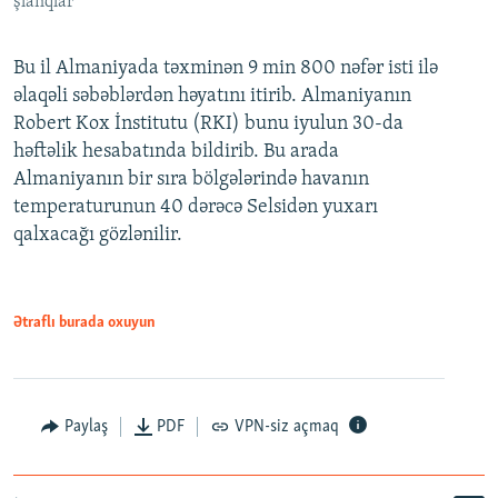
şlanqlar
Bu il Almaniyada təxminən 9 min 800 nəfər isti ilə
əlaqəli səbəblərdən həyatını itirib. Almaniyanın
Robert Kox İnstitutu (RKI) bunu iyulun 30-da
həftəlik hesabatında bildirib. Bu arada
Almaniyanın bir sıra bölgələrində havanın
temperaturunun 40 dərəcə Selsidən yuxarı
qalxacağı gözlənilir.
Ətraflı burada oxuyun
Paylaş
PDF
VPN-siz açmaq