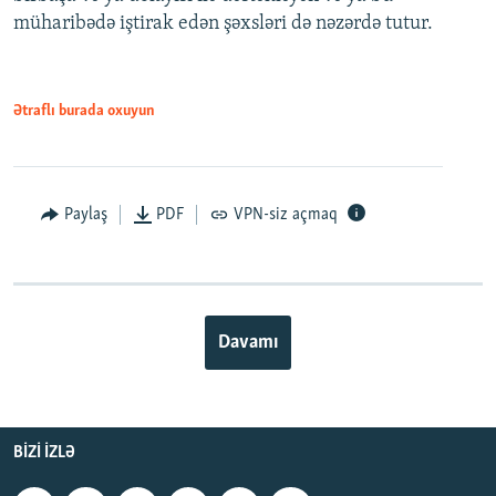
müharibədə iştirak edən şəxsləri də nəzərdə tutur.
Ətraflı burada oxuyun
Paylaş
PDF
VPN-siz açmaq
Davamı
BIZI IZLƏ