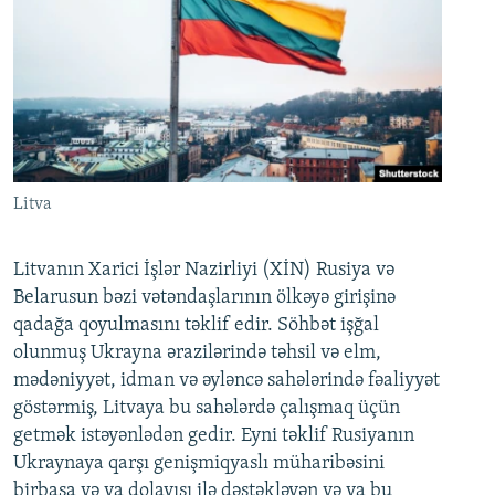
Litva
Litvanın Xarici İşlər Nazirliyi (XİN) Rusiya və
Belarusun bəzi vətəndaşlarının ölkəyə girişinə
qadağa qoyulmasını təklif edir. Söhbət işğal
olunmuş Ukrayna ərazilərində təhsil və elm,
mədəniyyət, idman və əyləncə sahələrində fəaliyyət
göstərmiş, Litvaya bu sahələrdə çalışmaq üçün
getmək istəyənlədən gedir. Eyni təklif Rusiyanın
Ukraynaya qarşı genişmiqyaslı müharibəsini
birbaşa və ya dolayısı ilə dəstəkləyən və ya bu