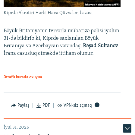
Kiprdə Akrotiri Hərbi Hava Qüvvələri bazası
Böyük Britaniyanın terrorla mübarizə polisi iyulun
31-də bildirib ki, Kiprdə saxlanılan Böyük
Britaniya və Azərbaycan vətəndaşı
Rəşad Sultanov
İrana casusluq etməkdə ittiham olunur.
Ətraflı burada oxuyun
Paylaş
PDF
VPN-siz açmaq
İyul 31, 2026