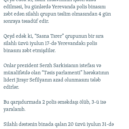
edilməsi, bu günlərdə Yerevanda polis binasını
zəbt edən silahlı qrupun təslim olmasından 4 gün
sonraya təsadüf edir.
Qeyd edək ki, “Sasna Tsrer” qrupunun bir sıra
silahlı üzvü iyulun 17-də Yerevandakı polis
binasını zəbt etmişdilər.
Onlar prezident Serzh Sarkisianın istefası və
müxalifətdə olan “Təsis parlamenti” hərəkatının
lideri Jirayr Sefilyanın azad olunmasını tələb
edirlər.
Bu qarşıdurmada 2 polis əməkdaşı ölüb, 3-ü isə
yaralanıb.
Silahlı dəstənin binada qalan 20 üzvü iyulun 31-də