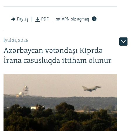
Paylaş
PDF
VPN-siz açmaq
İyul 31, 2026
Azərbaycan vətəndaşı Kiprdə
İrana casusluqda ittiham olunur