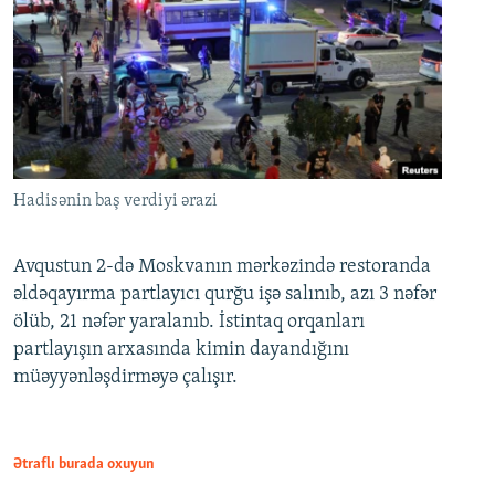
Hadisənin baş verdiyi ərazi
Avqustun 2-də Moskvanın mərkəzində restoranda
əldəqayırma partlayıcı qurğu işə salınıb, azı 3 nəfər
ölüb, 21 nəfər yaralanıb. İstintaq orqanları
partlayışın arxasında kimin dayandığını
müəyyənləşdirməyə çalışır.
Ətraflı burada oxuyun