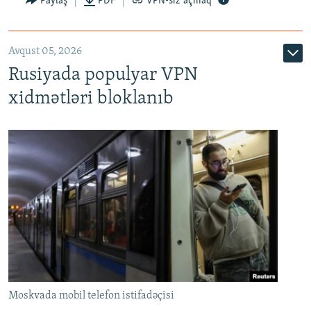
Paylaş
PDF
VPN-siz açmaq
Avqust 05, 2026
Rusiyada populyar VPN
xidmətləri bloklanıb
Moskvada mobil telefon istifadəçisi