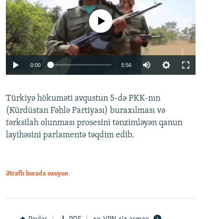
No media source currently available
Auto
0:00
5:56
240p
Türkiyə hökuməti avqustun 5-də PKK-nın
360p
(Kürdüstan Fəhlə Partiyası) buraxılması və
480p
Auto
240p
360p
480p
tərksilah olunması prosesini tənzimləyən qanun
720p
layihəsini parlamentə təqdim edib.
720p
1080p
1080p
Ətraflı burada oxuyun