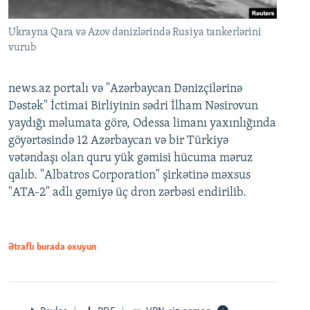
Ukrayna Qara və Azov dənizlərində Rusiya tankerlərini
vurub
news.az portalı və "Azərbaycan Dənizçilərinə
Dəstək" İctimai Birliyinin sədri İlham Nəsirovun
yaydığı məlumata görə, Odessa limanı yaxınlığında
göyərtəsində 12 Azərbaycan və bir Türkiyə
vətəndaşı olan quru yük gəmisi hücuma məruz
qalıb. "Albatros Corporation" şirkətinə məxsus
"ATA-2" adlı gəmiyə üç dron zərbəsi endirilib.
Ətraflı burada oxuyun