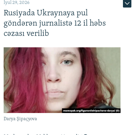
İyul 29, 2026
Rusiyada Ukraynaya pul
göndərən jurnalistə 12 il həbs
cəzası verilib
Darya Şipaçyova