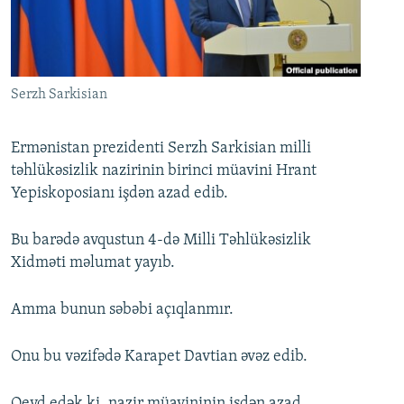
İNFOQRAFIKA
AZƏRBAYCAN ƏDƏBIYYATI KITABXANASI
MISSIYAMIZ
BIZI IZLƏ
KARIKATURA
İSLAM VƏ DEMOKRATIYA
PEŞƏ ETIKASI VƏ JURNALISTIKA STANDARTLARIMIZ
İZ - MƏDƏNIYYƏT PROQRAMI
MATERIALLARIMIZDAN ISTIFADƏ
Serzh Sarkisian
AZADLIQRADIOSU MOBIL TELEFONUNUZDA
RFE/RL-in bütün saytları
BIZIMLƏ ƏLAQƏ
Ermənistan prezidenti Serzh Sarkisian milli
təhlükəsizlik nazirinin birinci müavini Hrant
XƏBƏR BÜLLETENLƏRIMIZ
Yepiskoposianı işdən azad edib.
Bu barədə avqustun 4-də Milli Təhlükəsizlik
Xidməti məlumat yayıb.
Amma bunun səbəbi açıqlanmır.
Onu bu vəzifədə Karapet Davtian əvəz edib.
Qeyd edək ki, nazir müavininin işdən azad