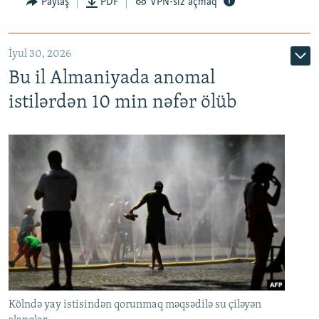
Paylaş
PDF
VPN-siz açmaq
İyul 30, 2026
Bu il Almaniyada anomal
istilərdən 10 min nəfər ölüb
Kölndə yay istisindən qorunmaq məqsədilə su çiləyən