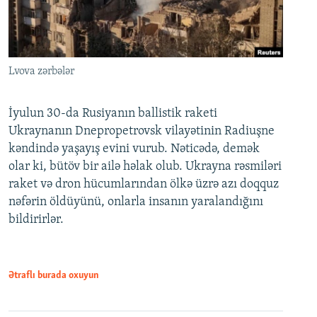
Lvova zərbələr
İyulun 30-da Rusiyanın ballistik raketi
Ukraynanın Dnepropetrovsk vilayətinin Radiuşne
kəndində yaşayış evini vurub. Nəticədə, demək
olar ki, bütöv bir ailə həlak olub. Ukrayna rəsmiləri
raket və dron hücumlarından ölkə üzrə azı doqquz
nəfərin öldüyünü, onlarla insanın yaralandığını
bildirirlər.
Ətraflı burada oxuyun