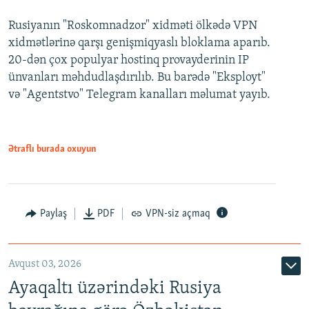
Rusiyanın "Roskomnadzor" xidməti ölkədə VPN
xidmətlərinə qarşı genişmiqyaslı bloklama aparıb.
20-dən çox populyar hostinq provayderinin IP
ünvanları məhdudlaşdırılıb. Bu barədə "Eksployt"
və "Agentstvo" Telegram kanalları məlumat yayıb.
Ətraflı burada oxuyun
Paylaş
PDF
VPN-siz açmaq
Avqust 03, 2026
Ayaqaltı üzərindəki Rusiya