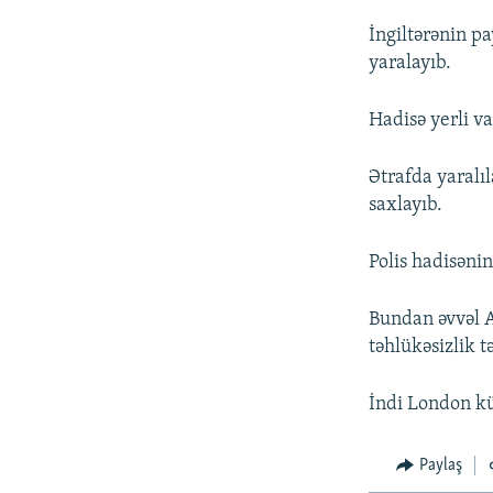
İngiltərənin p
yaralayıb.
Hadisə yerli v
Ətrafda yaralıl
saxlayıb.
Polis hadisənin
Bundan əvvəl A
təhlükəsizlik t
İndi London küç
Paylaş