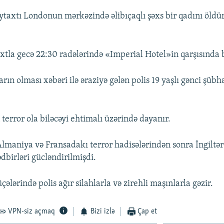
aytaxtı Londonun mərkəzində əlibıçaqlı şəxs bir qadını öldür
axtla gecə 22:30 radələrində «Imperial Hotel»in qarşısında 
arın olması xəbəri ilə əraziyə gələn polis 19 yaşlı gənci şübh
 terror ola biləcəyi ehtimalı üzərində dayanır.
lmaniya və Fransadakı terror hadisələrindən sonra İngiltə
ədbirləri gücləndirilmişdi.
ələrində polis ağır silahlarla və zirehli maşınlarla gəzir.
VPN-siz açmaq
Bizi izlə
Çap et