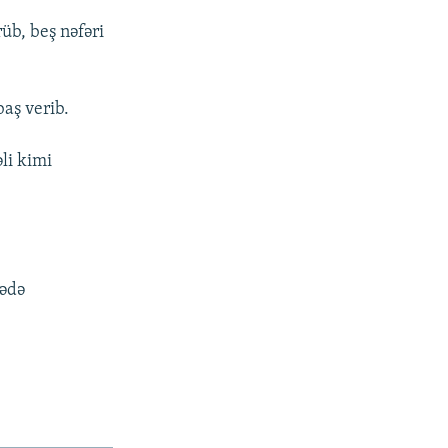
üb, beş nəfəri
baş verib.
əli kimi
rədə