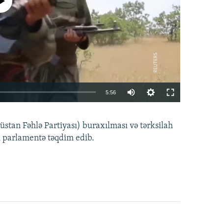
currently available
Auto
5:56
240p
EMBED
PAYLAŞ
tan Fəhlə Partiyası) buraxılması və tərksilah
360p
i parlamentə təqdim edib.
480p
720p
1080p
360p
480p
1080p