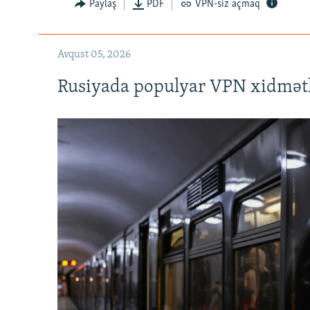
Paylaş
PDF
VPN-siz açmaq
Avqust 05, 2026
Rusiyada populyar VPN xidmətl