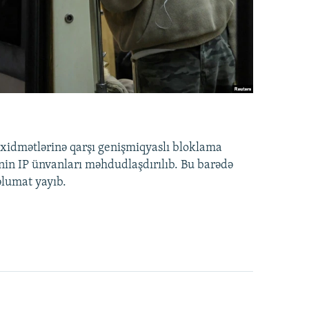
idmətlərinə qarşı genişmiqyaslı bloklama
nin IP ünvanları məhdudlaşdırılıb. Bu barədə
əlumat yayıb.