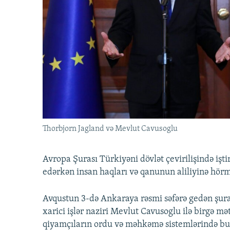
İNFOQRAFIKA
AZƏRBAYCAN ƏDƏBIYYATI KITABXANASI
MISSIYAMIZ
KARIKATURA
İSLAM VƏ DEMOKRATIYA
PEŞƏ ETIKASI VƏ JURNALISTIKA
STANDARTLARIMIZ
İZ - MƏDƏNIYYƏT PROQRAMI
MATERIALLARIMIZDAN ISTIFADƏ
AZADLIQRADIOSU MOBIL TELEFONUNUZDA
BIZIMLƏ ƏLAQƏ
XƏBƏR BÜLLETENLƏRIMIZ
Thorbjorn Jagland və Mevlut Cavusoglu
Avropa Şurası Türkiyəni dövlət çevirilişində işti
edərkən insan haqları və qanunun aliliyinə hörm
Avqustun 3-də Ankaraya rəsmi səfərə gedən şura
xarici işlər naziri Mevlut Cavusoglu ilə birgə m
qiyamçıların ordu və məhkəmə sistemlərində bu 