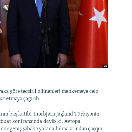
raka görə təqsirli bilinənləri məhkəməyə cəlb
ət etməyə çağırıb.
nın baş katibi Thorbjørn Jagland Türkiyənin
ətbuat konfransında deyib ki, Avropa
cür geniş şəbəkə yarada bilmələrindən çaşqın