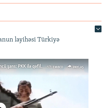
anun layihəsi Türkiyə
Türkiyənin dönüş nöqtəsi, ya Ərdoğana üçüncü şans: PKK ilə qəfil barışıq nə deməkdir?
EMBED
PAYLAŞ