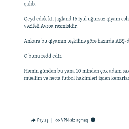
qalıb.
Qeyd edək ki, Jagland 15 iyul uğursuz qiyam cə
vəzifəli Avroa rəsmisidir.
Ankara bu qiyamın təşkilinə görə hazırda ABŞ-d
O bunu rədd edir.
Həmin gündən bu yana 10 mindən çox adam saxl
müəllim və hətta futbol hakimləri işdən kənarlaş
Paylaş
VPN-siz açmaq