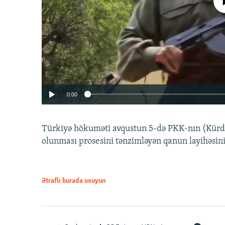
No media source 
0:00
Türkiyə hökuməti avqustun 5-də PKK-nın (Kürdüs
olunması prosesini tənzimləyən qanun layihəsin
Ətraflı burada oxuyun
Auto
240p
720p