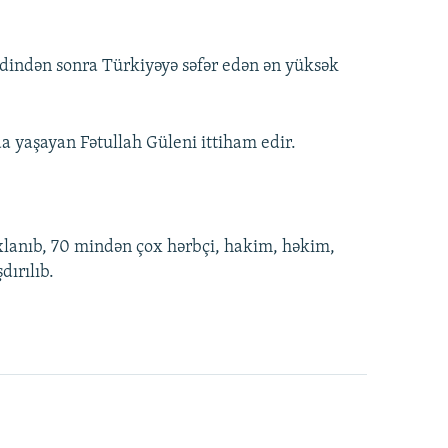
hdindən sonra Türkiyəyə səfər edən ən yüksək
a yaşayan Fətullah Güleni ittiham edir.
anıb, 70 mindən çox hərbçi, hakim, həkim,
dırılıb.