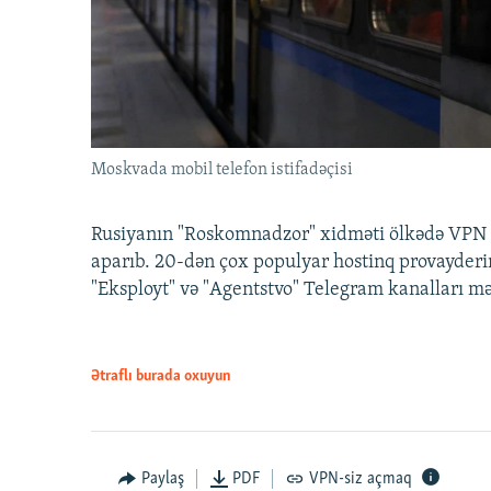
Moskvada mobil telefon istifadəçisi
Rusiyanın "Roskomnadzor" xidməti ölkədə VPN x
aparıb. 20-dən çox populyar hostinq provayderi
"Eksployt" və "Agentstvo" Telegram kanalları m
Ətraflı burada oxuyun
Paylaş
PDF
VPN-siz açmaq