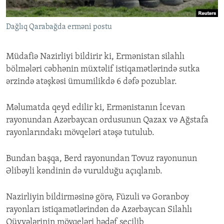
İNFOQRAFIKA
AZƏRBAYCAN ƏDƏBIYYATI KITABXANASI
MISSIYAMIZ
BIZI IZLƏ
Dağlıq Qarabağda erməni postu
KARIKATURA
İSLAM VƏ DEMOKRATIYA
PEŞƏ ETIKASI VƏ JURNALISTIKA STANDARTLARIMIZ
İZ - MƏDƏNIYYƏT PROQRAMI
MATERIALLARIMIZDAN ISTIFADƏ
Müdafiə Nazirliyi bildirir ki, Ermənistan silahlı
AZADLIQRADIOSU MOBIL TELEFONUNUZDA
RFE/RL-in bütün saytları
bölmələri cəbhənin müxtəlif istiqamətlərində sutka
ərzində atəşkəsi ümumilikdə 6 dəfə pozublar.
BIZIMLƏ ƏLAQƏ
XƏBƏR BÜLLETENLƏRIMIZ
Məlumatda qeyd edilir ki, Ermənistanın İcevan
rayonundan Azərbaycan ordusunun Qazax və Ağstafa
rayonlarındakı mövqeləri atəşə tutulub.
Bundan başqa, Berd rayonundan Tovuz rayonunun
Əlibəyli kəndinin də vurulduğu açıqlanıb.
Nazirliyin bildirməsinə görə, Füzuli və Goranboy
rayonları istiqamətlərindən də Azərbaycan Silahlı
Qüvvələrinin mövqeləri hədəf seçilib