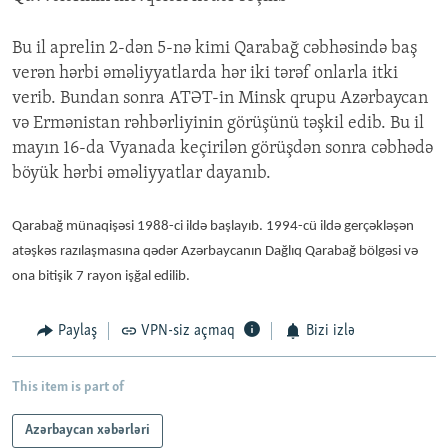
Bu il aprelin 2-dən 5-nə kimi Qarabağ cəbhəsində baş
verən hərbi əməliyyatlarda hər iki tərəf onlarla itki
verib. Bundan sonra ATƏT-in Minsk qrupu Azərbaycan
və Ermənistan rəhbərliyinin görüşünü təşkil edib. Bu il
mayın 16-da Vyanada keçirilən görüşdən sonra cəbhədə
böyük hərbi əməliyyatlar dayanıb.
Qarabağ münaqişəsi 1988-ci ildə başlayıb. 1994-cü ildə gerçəkləşən
atəşkəs razılaşmasına qədər Azərbaycanın Dağlıq Qarabağ bölgəsi və
ona bitişik 7 rayon işğal edilib.
Paylaş
VPN-siz açmaq
Bizi izlə
This item is part of
Azərbaycan xəbərləri