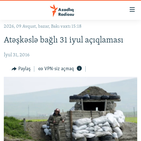
Keçid
linkləri
Əsas
2026, 09 Avqust, bazar, Bakı vaxtı 15:18
məzmuna
GÜNDƏM
Atəşkəslə bağlı 31 iyul açıqlaması
qayıt
#İZAHLA
Əsas
İyul 31, 2016
KORRUPSIOMETR
naviqasiyaya
qayıt
#ƏSLINDƏ
Paylaş
VPN-siz açmaq
Axtarışa
FƏRQƏ BAX
keç
QANUNI DOĞRU
ARAŞDIRMA
MULTIMEDIA
RADIO ARXIV
VIDEO
HAQQIMIZDA
FOTOQALEREYA
OXU ZALI