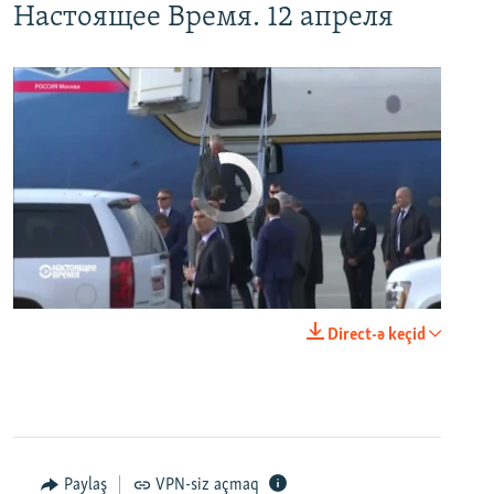
Настоящее Время. 12 апреля
No media source currently available
0:00
0:24:06
Direct-ə keçid
EMBED
PAYLAŞ
Paylaş
VPN-siz açmaq