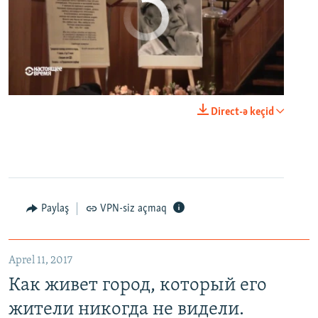
No media source currently available
0:00
0:23:20
Direct-ə keçid
EMBED
PAYLAŞ
Paylaş
VPN-siz açmaq
Как живет город, который его жители никогда не видели. Неизвестная Россия
EMBED
PAYLAŞ
Aprel 11, 2017
Как живет город, который его
жители никогда не видели.