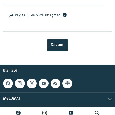
Paylaş
VPN-siz açmaq
Davamı
BIZI IZLƏ
MƏLUMAT
AzadlıqRadiosu © 2026 Inc. | Bütün hüquqlar qorunur