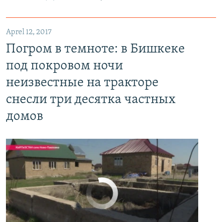
Aprel 12, 2017
Погром в темноте: в Бишкеке под покровом ночи неизвестные на тракторе снесли три десятка частных домов
Погром в темноте: в Бишкеке
EMBED
PAYLAŞ
под покровом ночи
неизвестные на тракторе
снесли три десятка частных
домов
No media source currently available