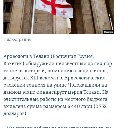
İNFOQRAFIKA
AZƏRBAYCAN ƏDƏBIYYATI KITABXANASI
MISSIYAMIZ
BIZI IZLƏ
KARIKATURA
İSLAM VƏ DEMOKRATIYA
PEŞƏ ETIKASI VƏ JURNALISTIKA STANDARTLARIMIZ
İZ - MƏDƏNIYYƏT PROQRAMI
MATERIALLARIMIZDAN ISTIFADƏ
AZADLIQRADIOSU MOBIL TELEFONUNUZDA
RFE/RL-in bütün saytları
Иллюстрация
BIZIMLƏ ƏLAQƏ
Археологи в Телави (Восточная Грузия,
XƏBƏR BÜLLETENLƏRIMIZ
Кахетия) обнаружили неизвестный до сих пор
тоннель, который, по мнению специалистов,
датируется ХIII веком н.э. Археологические
раскопки тоннеля на улице Чолокашвили на
данном этапе финансирует мэрия Телави. На
очистительные работы из местного бюджета
выделена сумма размером 6 440 лари (2 752
долларов).