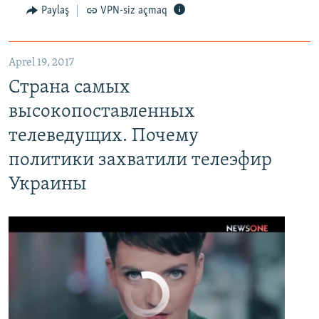
Paylaş
VPN-siz açmaq
Aprel 19, 2017
Страна самых высокопоставленных телеведущих. Почему политики захватили телеэфир Украины
Страна самых
EMBED
PAYLAŞ
высокопоставленных
телеведущих. Почему
политики захватили телеэфир
Украины
No media source currently available