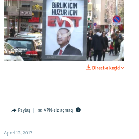
No media source currently available
0:00
0:24:40
Direct-ə keçid
EMBED
PAYLAŞ
Настоящее Время. 12 апреля
EMBED
PAYLAŞ
Paylaş
VPN-siz açmaq
Aprel 12, 2017