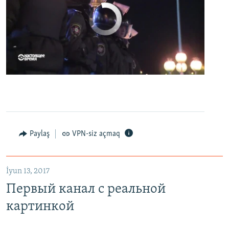
No media source currently available
0:00
0:07:18
EMBED
PAYLAŞ
Первый канал с реальной картинкой
Paylaş
VPN-siz açmaq
EMBED
PAYLAŞ
İyun 13, 2017
Первый канал с реальной
картинкой