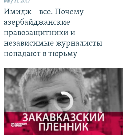
May 31, 2017
Имидж – все. Почему азербайджанские правозащитники и независимые журналисты попадают в тюрьму
Имидж – все. Почему
EMBED
PAYLAŞ
азербайджанские
правозащитники и
независимые журналисты
попадают в тюрьму
No media source currently available