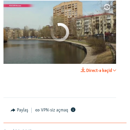
No media source currently available
0:00
0:29:00
Direct-ə keçid
EMBED
PAYLAŞ
Настоящее Время. 20 апреля
EMBED
PAYLAŞ
Paylaş
VPN-siz açmaq