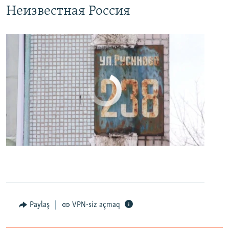
Неизвестная Россия
No media source currently available
0:00
0:24:27
EMBED
PAYLAŞ
Paylaş
VPN-siz açmaq
"Наш дурдом голосует за Путина": в Казани прошел арт-пикет "Открытой России"
EMBED
PAYLAŞ