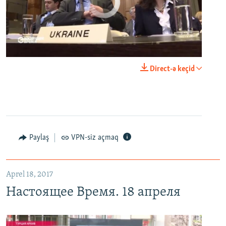
No media source currently available
0:00
0:25:27
Direct-ə keçid
EMBED
PAYLAŞ
Настоящее Время. 18 апреля
EMBED
PAYLAŞ
Paylaş
VPN-siz açmaq
Aprel 18, 2017
Настоящее Время. 18 апреля