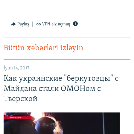
Paylaş
VPN-siz açmaq
Bütün xəbərləri izləyin
Как украинские "беркутовцы" с Майдана стали ОМОНом с Тверской
EMBED
PAYLAŞ
İyun 14, 2017
Как украинские "беркутовцы" с
Майдана стали ОМОНом с
Тверской