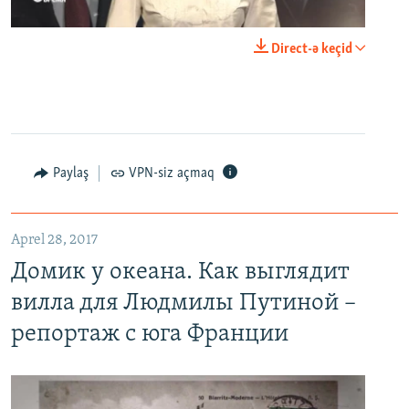
0:00
0:23:44
Direct-ə keçid
EMBED
PAYLAŞ
Paylaş
VPN-siz açmaq
Домик у океана. Как выглядит вилла для Людмилы Путиной – репортаж с юга Франции
EMBED
PAYLAŞ
Aprel 28, 2017
Домик у океана. Как выглядит
вилла для Людмилы Путиной –
репортаж с юга Франции