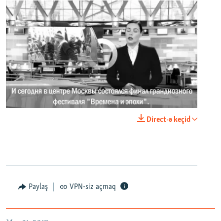
No media source currently available
0:00
0:02:18
Direct-ə keçid
EMBED
PAYLAŞ
Paylaş
VPN-siz açmaq