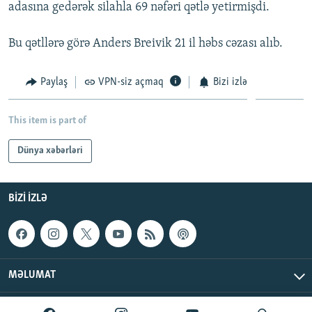
adasına gedərək silahla 69 nəfəri qətlə yetirmişdi.
Bu qətllərə görə Anders Breivik 21 il həbs cəzası alıb.
Paylaş
VPN-siz açmaq
Bizi izlə
This item is part of
Dünya xəbərləri
BIZI IZLƏ
MƏLUMAT
AzadlıqRadiosu © 2026 Inc. | Bütün hüquqlar qorunur