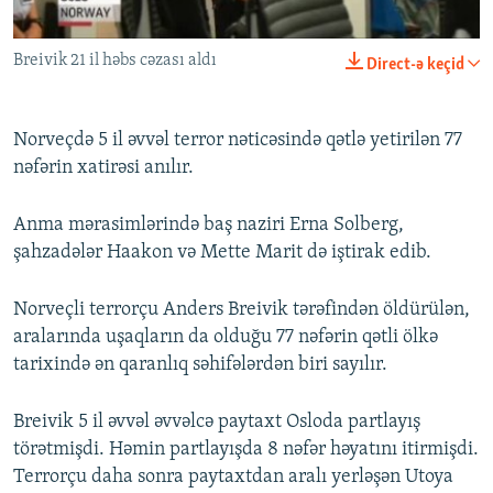
İNFOQRAFIKA
AZƏRBAYCAN ƏDƏBIYYATI KITABXANASI
MISSIYAMIZ
BIZI IZLƏ
Breivik 21 il həbs cəzası aldı
KARIKATURA
İSLAM VƏ DEMOKRATIYA
PEŞƏ ETIKASI VƏ JURNALISTIKA STANDARTLARIMIZ
0:00
0:00:40
Direct-ə keçid
EMBED
PAYLAŞ
İZ - MƏDƏNIYYƏT PROQRAMI
MATERIALLARIMIZDAN ISTIFADƏ
Norveçdə 5 il əvvəl terror nəticəsində qətlə yetirilən 77
AZADLIQRADIOSU MOBIL TELEFONUNUZDA
RFE/RL-in bütün saytları
nəfərin xatirəsi anılır.
BIZIMLƏ ƏLAQƏ
XƏBƏR BÜLLETENLƏRIMIZ
Anma mərasimlərində baş naziri Erna Solberg,
şahzadələr Haakon və Mette Marit də iştirak edib.
Norveçli terrorçu Anders Breivik tərəfindən öldürülən,
aralarında uşaqların da olduğu 77 nəfərin qətli ölkə
tarixində ən qaranlıq səhifələrdən biri sayılır.
Breivik 5 il əvvəl əvvəlcə paytaxt Osloda partlayış
törətmişdi. Həmin partlayışda 8 nəfər həyatını itirmişdi.
Terrorçu daha sonra paytaxtdan aralı yerləşən Utoya