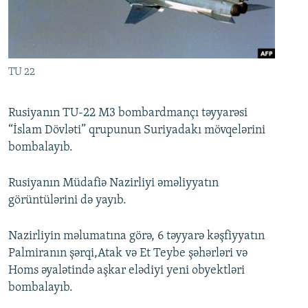
İNFOQRAFIKA
AZƏRBAYCAN ƏDƏBIYYATI KITABXANASI
MISSIYAMIZ
BIZI IZLƏ
KARIKATURA
İSLAM VƏ DEMOKRATIYA
PEŞƏ ETIKASI VƏ JURNALISTIKA STANDARTLARIMIZ
İZ - MƏDƏNIYYƏT PROQRAMI
MATERIALLARIMIZDAN ISTIFADƏ
TU 22
AZADLIQRADIOSU MOBIL TELEFONUNUZDA
RFE/RL-in bütün saytları
BIZIMLƏ ƏLAQƏ
Rusiyanın TU-22 M3 bombardmançı təyyarəsi
“İslam Dövləti” qrupunun Suriyadakı mövqelərini
XƏBƏR BÜLLETENLƏRIMIZ
bombalayıb.
Rusiyanın Müdafiə Nazirliyi əməliyyatın
görüntülərini də yayıb.
Nazirliyin məlumatına görə, 6 təyyarə kəşfiyyatın
Palmiranın şərqi,Atak və Et Teybe şəhərləri və
Homs əyalətində aşkar elədiyi yeni obyektləri
bombalayıb.