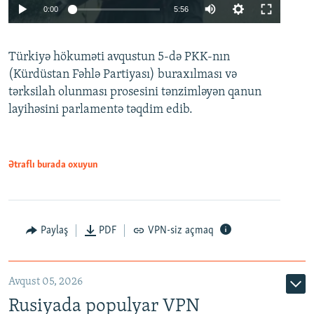
Auto
0:00
5:56
240p
Türkiyə hökuməti avqustun 5-də PKK-nın
360p
(Kürdüstan Fəhlə Partiyası) buraxılması və
480p
Auto
240p
360p
480p
tərksilah olunması prosesini tənzimləyən qanun
720p
layihəsini parlamentə təqdim edib.
720p
1080p
1080p
Ətraflı burada oxuyun
Paylaş
PDF
VPN-siz açmaq
Avqust 05, 2026
Rusiyada populyar VPN