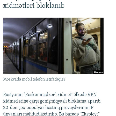
xidmətləri bloklanıb
Moskvada mobil telefon istifadəçisi
Rusiyanın "Roskomnadzor" xidməti ölkədə VPN
xidmətlərinə qarşı genişmiqyaslı bloklama aparıb.
20-dən çox populyar hostinq provayderinin IP
ünvanları məhdudlaşdırılıb. Bu barədə "Eksployt"