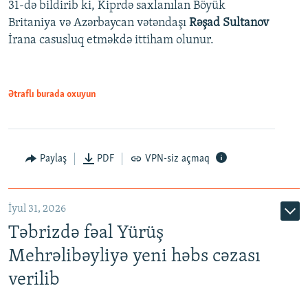
31-də bildirib ki, Kiprdə saxlanılan Böyük
Britaniya və Azərbaycan vətəndaşı
Rəşad Sultanov
İrana casusluq etməkdə ittiham olunur.
Ətraflı burada oxuyun
Paylaş
PDF
VPN-siz açmaq
İyul 31, 2026
Təbrizdə fəal Yürüş
Mehrəlibəyliyə yeni həbs cəzası
verilib