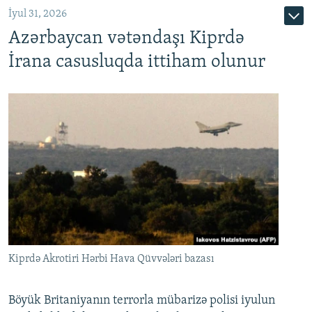
İyul 31, 2026
Azərbaycan vətəndaşı Kiprdə
İrana casusluqda ittiham olunur
Kiprdə Akrotiri Hərbi Hava Qüvvələri bazası
Böyük Britaniyanın terrorla mübarizə polisi iyulun