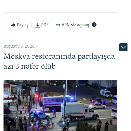
Paylaş
PDF
VPN-siz açmaq
Avqust 03, 2026
Moskva restoranında partlayışda
azı 3 nəfər ölüb