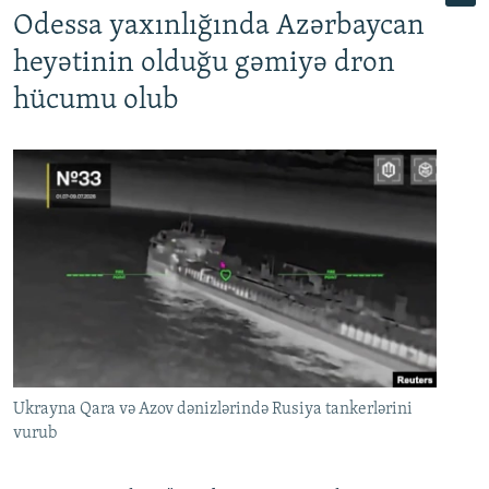
Odessa yaxınlığında Azərbaycan
heyətinin olduğu gəmiyə dron
hücumu olub
Ukrayna Qara və Azov dənizlərində Rusiya tankerlərini
vurub