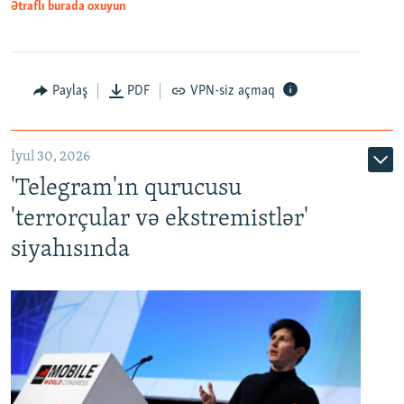
Ətraflı burada oxuyun
Paylaş
PDF
VPN-siz açmaq
İyul 30, 2026
'Telegram'ın qurucusu
'terrorçular və ekstremistlər'
siyahısında