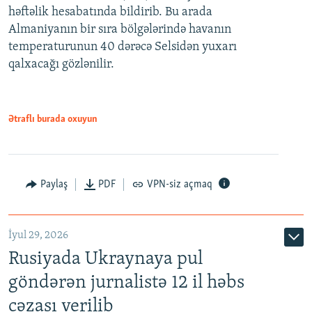
həftəlik hesabatında bildirib. Bu arada
Almaniyanın bir sıra bölgələrində havanın
temperaturunun 40 dərəcə Selsidən yuxarı
qalxacağı gözlənilir.
Ətraflı burada oxuyun
Paylaş
PDF
VPN-siz açmaq
İyul 29, 2026
Rusiyada Ukraynaya pul
göndərən jurnalistə 12 il həbs
cəzası verilib