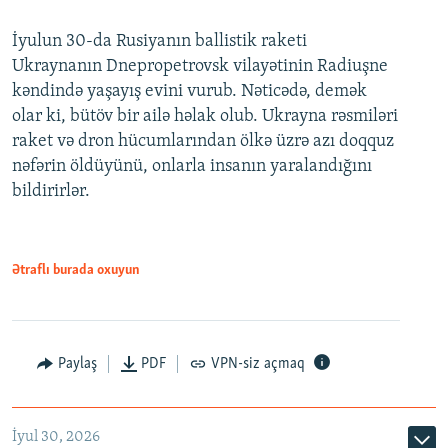
İyulun 30-da Rusiyanın ballistik raketi
Ukraynanın Dnepropetrovsk vilayətinin Radiuşne
kəndində yaşayış evini vurub. Nəticədə, demək
olar ki, bütöv bir ailə həlak olub. Ukrayna rəsmiləri
raket və dron hücumlarından ölkə üzrə azı doqquz
nəfərin öldüyünü, onlarla insanın yaralandığını
bildirirlər.
Ətraflı burada oxuyun
Paylaş
PDF
VPN-siz açmaq
İyul 30, 2026