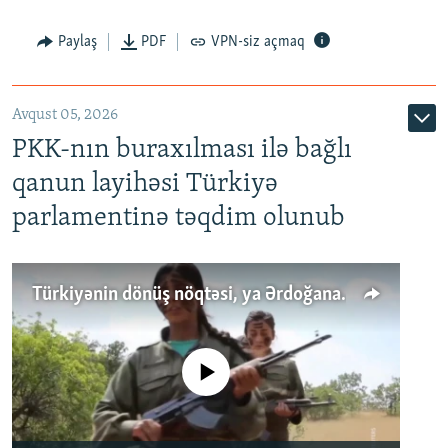
Paylaş
PDF
VPN-siz açmaq
Avqust 05, 2026
PKK-nın buraxılması ilə bağlı
qanun layihəsi Türkiyə
parlamentinə təqdim olunub
Türkiyənin dönüş nöqtəsi, ya Ərdoğana üçüncü şans: PKK ilə qəfil barışıq nə deməkdir?
No media source currently available