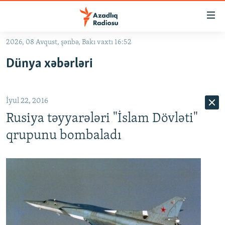
Keçid
linkləri
Əsas
2026, 08 Avqust, şənbə, Bakı vaxtı 16:52
məzmuna
GÜNDƏM
Dünya xəbərləri
qayıt
#İZAHLA
Əsas
KORRUPSIOMETR
naviqasiyaya
İyul 22, 2016
qayıt
#ƏSLINDƏ
Axtarışa
Rusiya təyyarələri "İslam Dövləti"
FƏRQƏ BAX
keç
qrupunu bombaladı
QANUNI DOĞRU
ARAŞDIRMA
MULTIMEDIA
RADIO ARXIV
VIDEO
HAQQIMIZDA
FOTOQALEREYA
OXU ZALI