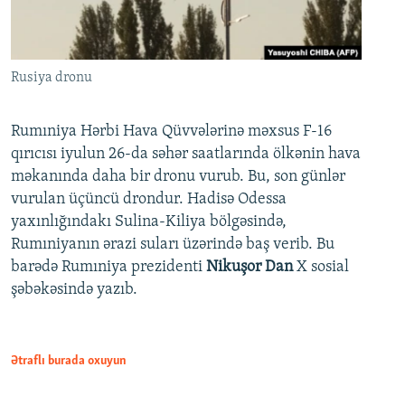
Rusiya dronu
Rumıniya Hərbi Hava Qüvvələrinə məxsus F-16
qırıcısı iyulun 26-da səhər saatlarında ölkənin hava
məkanında daha bir dronu vurub. Bu, son günlər
vurulan üçüncü drondur. Hadisə Odessa
yaxınlığındakı Sulina-Kiliya bölgəsində,
Rumıniyanın ərazi suları üzərində baş verib. Bu
barədə Rumıniya prezidenti
Nikuşor Dan
X sosial
şəbəkəsində yazıb.
Ətraflı burada oxuyun