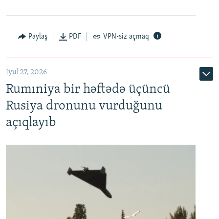
Paylaş
PDF
VPN-siz açmaq
İyul 27, 2026
Rumıniya bir həftədə üçüncü
Rusiya dronunu vurduğunu
açıqlayıb