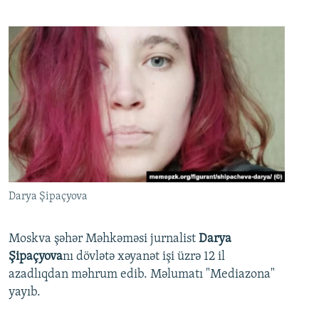
Darya Şipaçyova
Moskva şəhər Məhkəməsi jurnalist
Darya
Şipaçyova
nı dövlətə xəyanət işi üzrə 12 il
azadlıqdan məhrum edib. Məlumatı "Mediazona"
yayıb.