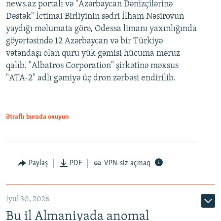
news.az portalı və "Azərbaycan Dənizçilərinə
Dəstək" İctimai Birliyinin sədri İlham Nəsirovun
yaydığı məlumata görə, Odessa limanı yaxınlığında
göyərtəsində 12 Azərbaycan və bir Türkiyə
vətəndaşı olan quru yük gəmisi hücuma məruz
qalıb. "Albatros Corporation" şirkətinə məxsus
"ATA-2" adlı gəmiyə üç dron zərbəsi endirilib.
Ətraflı burada oxuyun
Paylaş
PDF
VPN-siz açmaq
İyul 30, 2026
Bu il Almaniyada anomal