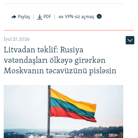
Paylaş
PDF
VPN-siz açmaq
İyul 27, 2026
Litvadan təklif: Rusiya
vətəndaşları ölkəyə girərkən
Moskvanın təcavüzünü pisləsin