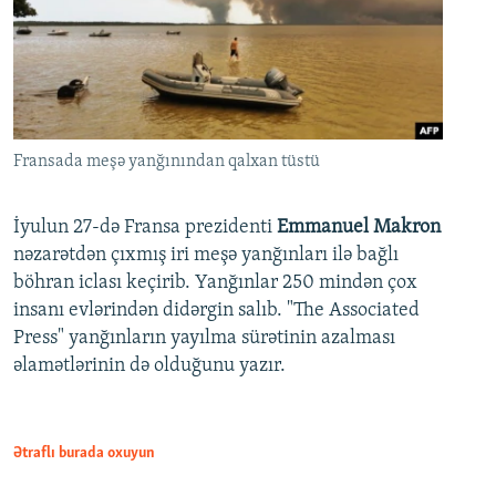
Fransada meşə yanğınından qalxan tüstü
İyulun 27-də Fransa prezidenti
Emmanuel Makron
nəzarətdən çıxmış iri meşə yanğınları ilə bağlı
böhran iclası keçirib. Yanğınlar 250 mindən çox
insanı evlərindən didərgin salıb. "The Associated
Press" yanğınların yayılma sürətinin azalması
əlamətlərinin də olduğunu yazır.
Ətraflı burada oxuyun