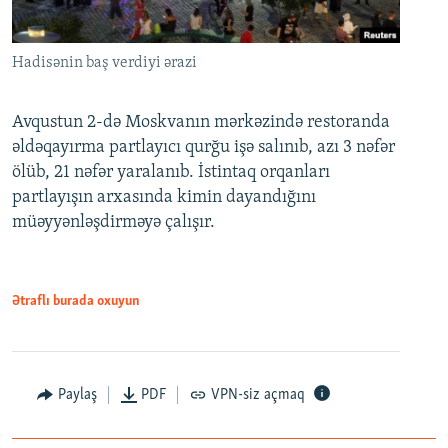
Hadisənin baş verdiyi ərazi
Avqustun 2-də Moskvanın mərkəzində restoranda
əldəqayırma partlayıcı qurğu işə salınıb, azı 3 nəfər
ölüb, 21 nəfər yaralanıb. İstintaq orqanları
partlayışın arxasında kimin dayandığını
müəyyənləşdirməyə çalışır.
Ətraflı burada oxuyun
Paylaş
PDF
VPN-siz açmaq