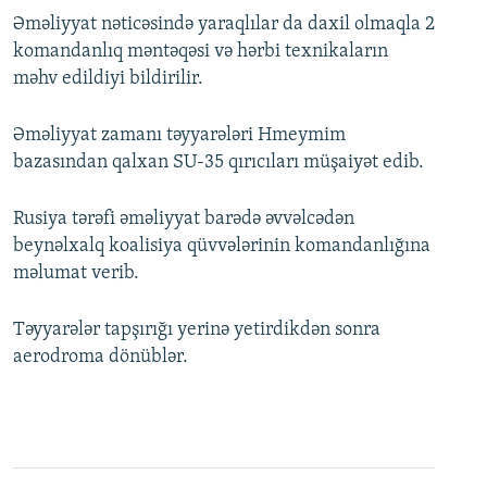
Əməliyyat nəticəsində yaraqlılar da daxil olmaqla 2
komandanlıq məntəqəsi və hərbi texnikaların
məhv edildiyi bildirilir.
Əməliyyat zamanı təyyarələri Hmeymim
bazasından qalxan SU-35 qırıcıları müşaiyət edib.
Rusiya tərəfi əməliyyat barədə əvvəlcədən
beynəlxalq koalisiya qüvvələrinin komandanlığına
məlumat verib.
Təyyarələr tapşırığı yerinə yetirdikdən sonra
aerodroma dönüblər.