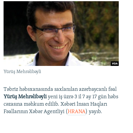
Yürüş Mehrəlibəyli
Təbriz həbsxanasında saxlanılan azərbaycanlı fəal
Yürüş Mehrəlibəyli
yeni iş üzrə 3 il 7 ay 17 gün həbs
cəzasına məhkum edilib. Xəbəri İnsan Haqları
Fəallarının Xəbər Agentliyi (
HRANA
) yayıb.