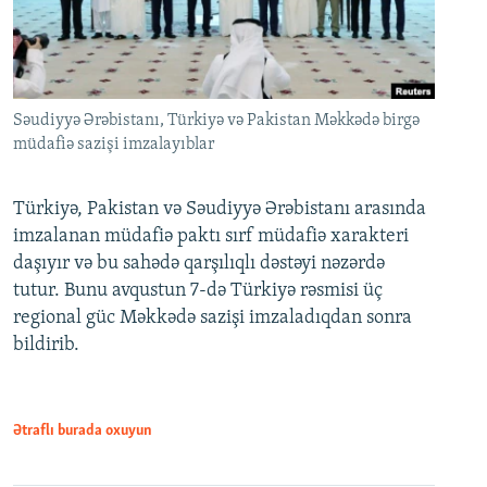
Səudiyyə Ərəbistanı, Türkiyə və Pakistan Məkkədə birgə
müdafiə sazişi imzalayıblar
Türkiyə, Pakistan və Səudiyyə Ərəbistanı arasında
imzalanan müdafiə paktı sırf müdafiə xarakteri
daşıyır və bu sahədə qarşılıqlı dəstəyi nəzərdə
tutur. Bunu avqustun 7-də Türkiyə rəsmisi üç
regional güc Məkkədə sazişi imzaladıqdan sonra
bildirib.
Ətraflı burada oxuyun