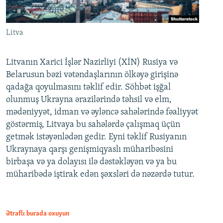
Litva
Litvanın Xarici İşlər Nazirliyi (XİN) Rusiya və
Belarusun bəzi vətəndaşlarının ölkəyə girişinə
qadağa qoyulmasını təklif edir. Söhbət işğal
olunmuş Ukrayna ərazilərində təhsil və elm,
mədəniyyət, idman və əyləncə sahələrində fəaliyyət
göstərmiş, Litvaya bu sahələrdə çalışmaq üçün
getmək istəyənlədən gedir. Eyni təklif Rusiyanın
Ukraynaya qarşı genişmiqyaslı müharibəsini
birbaşa və ya dolayısı ilə dəstəkləyən və ya bu
müharibədə iştirak edən şəxsləri də nəzərdə tutur.
Ətraflı burada oxuyun