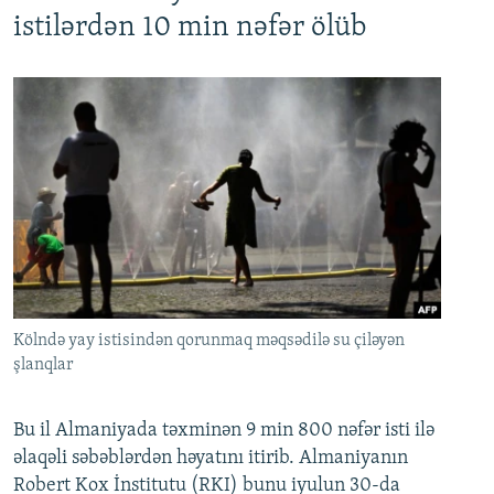
istilərdən 10 min nəfər ölüb
Kölndə yay istisindən qorunmaq məqsədilə su çiləyən
şlanqlar
Bu il Almaniyada təxminən 9 min 800 nəfər isti ilə
əlaqəli səbəblərdən həyatını itirib. Almaniyanın
Robert Kox İnstitutu (RKI) bunu iyulun 30-da