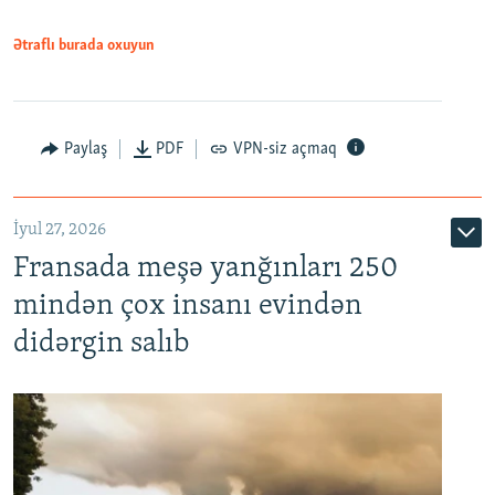
Ətraflı burada oxuyun
Paylaş
PDF
VPN-siz açmaq
İyul 27, 2026
Fransada meşə yanğınları 250
mindən çox insanı evindən
didərgin salıb