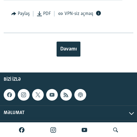
Paylaş
PDF
VPN-siz açmaq
Davamı
BIZI IZLƏ
MƏLUMAT
AzadlıqRadiosu © 2026 Inc. | Bütün hüquqlar qorunur