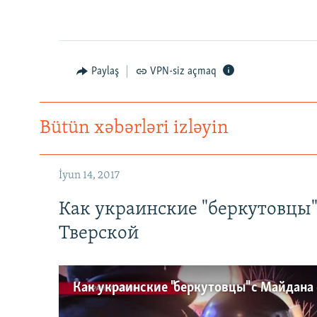
Paylaş
VPN-siz açmaq
Bütün xəbərləri izləyin
İyun 14, 2017
Как украинские "беркутовцы
Тверской