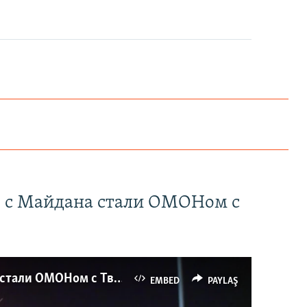
" с Майдана стали ОМОНом с
Как украинские "беркутовцы" с Майдана стали ОМОНом с Тверской
EMBED
PAYLAŞ