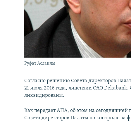
İNFOQRAFIKA
AZƏRBAYCAN ƏDƏBIYYATI KITABXANASI
MISSIYAMIZ
KARIKATURA
İSLAM VƏ DEMOKRATIYA
PEŞƏ ETIKASI VƏ JURNALISTIKA
STANDARTLARIMIZ
İZ - MƏDƏNIYYƏT PROQRAMI
MATERIALLARIMIZDAN ISTIFADƏ
AZADLIQRADIOSU MOBIL TELEFONUNUZDA
BIZIMLƏ ƏLAQƏ
XƏBƏR BÜLLETENLƏRIMIZ
Руфат Асланлы
Согласно решению Совета директоров Пала
21 июля 2016 года, лицензии ОАО Dekabank,
ликвидированы.
Как передает АПА, об этом на сегодняшней 
Совета директоров Палаты по контролю за