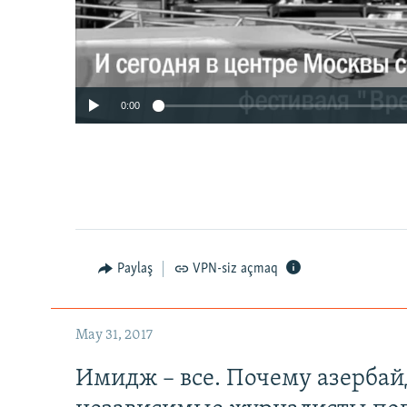
0:00
Paylaş
VPN-siz açmaq
May 31, 2017
Имидж – все. Почему азерба