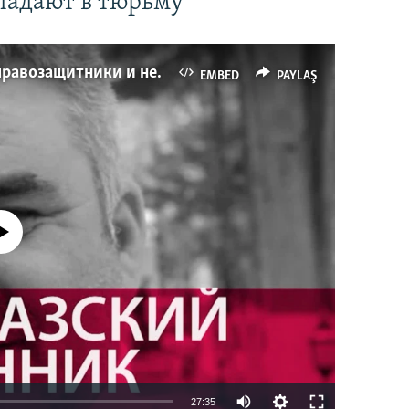
падают в тюрьму
Имидж – все. Почему азербайджанские правозащитники и независимые журналисты попадают в тюрьму
EMBED
PAYLAŞ
currently available
27:35