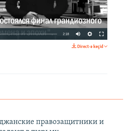
2:18
Direct-ə keçid
EMBED
PAYLAŞ
йджанские правозащитники и