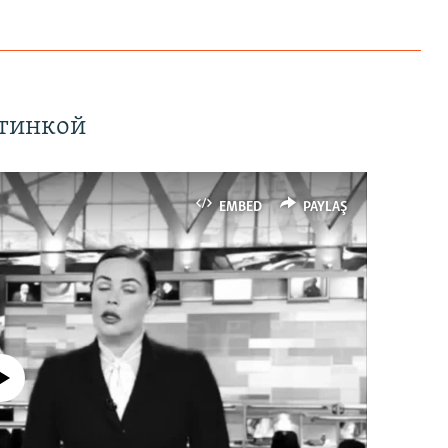
ртинкой
EMBED
PAYLAŞ
currently available