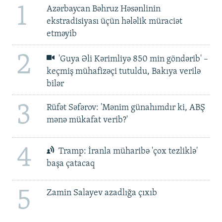
1
Azərbaycan Bəhruz Həsənlinin
ekstradisiyası üçün hələlik müraciət
etməyib
2
'Guya Əli Kərimliyə 850 min göndərib' –
keçmiş mühafizəçi tutuldu, Bakıya verilə
bilər
3
Rüfət Səfərov: 'Mənim günahımdır ki, ABŞ
mənə mükafat verib?'
4
Tramp: İranla müharibə 'çox tezliklə'
başa çatacaq
5
Zamin Salayev azadlığa çıxıb