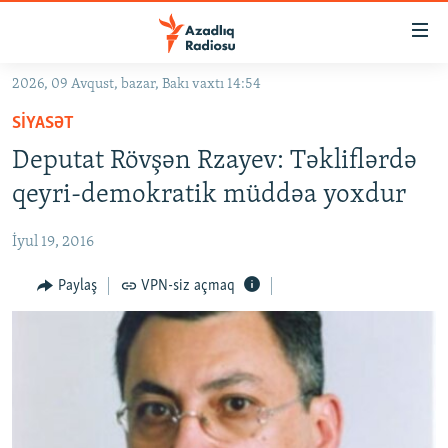
Keçid
linkləri
Əsas
2026, 09 Avqust, bazar, Bakı vaxtı 14:54
məzmuna
GÜNDƏM
SIYASƏT
qayıt
#İZAHLA
Əsas
Deputat Rövşən Rzayev: Təkliflərdə
KORRUPSIOMETR
naviqasiyaya
qeyri-demokratik müddəa yoxdur
qayıt
#ƏSLINDƏ
Axtarışa
İyul 19, 2016
FƏRQƏ BAX
keç
QANUNI DOĞRU
Paylaş
VPN-siz açmaq
ARAŞDIRMA
MULTIMEDIA
RADIO ARXIV
VIDEO
HAQQIMIZDA
FOTOQALEREYA
OXU ZALI