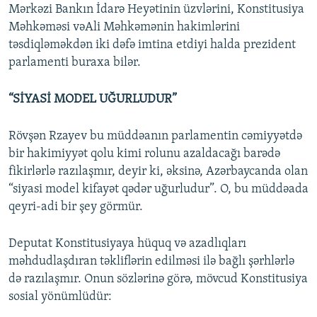
Mərkəzi Bankın İdarə Heyətinin üzvlərini, Konstitusiya
Məhkəməsi vəAli Məhkəmənin hakimlərini
təsdiqləməkdən iki dəfə imtina etdiyi halda prezident
parlamenti buraxa bilər.
“SİYASİ MODEL UĞURLUDUR”
Rövşən Rzayev bu müddəanın parlamentin cəmiyyətdə
bir hakimiyyət qolu kimi rolunu azaldacağı barədə
fikirlərlə razılaşmır, deyir ki, əksinə, Azərbaycanda olan
“siyasi model kifayət qədər uğurludur”. O, bu müddəada
qeyri-adi bir şey görmür.
Deputat Konstitusiyaya hüquq və azadlıqları
məhdudlaşdıran təkliflərin edilməsi ilə bağlı şərhlərlə
də razılaşmır. Onun sözlərinə görə, mövcud Konstitusiya
sosial yönümlüdür: