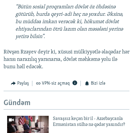
“Bütün sosial proqramları dövlət öz öhdəsinə
götürüb, burda qeyri-adi heç nə yoxdur. Əksinə,
bu müddəa imkan verəcək ki, hökumət dövlət
ehtiyaclarından ötrü lazım olan məsələni yerinə
yetirə bilsin”.
Rövşən Rzayev deyir ki, xüsusi mülkiyyətlə əlaqədar hər
hansı narazılıq yaranarsa, dövlət məhkəmə yolu ilə
bunu həll edəcək.
Paylaş
VPN-siz açmaq
Bizi izlə
Gündəm
Savaşsız keçən bir il - Azərbaycanla
Ermənistan sülhə nə qədər yaxındır?