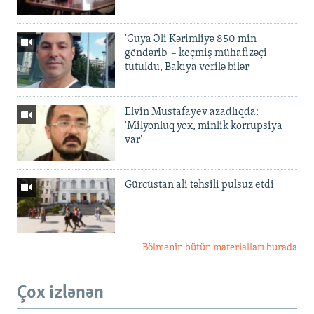
'Guya Əli Kərimliyə 850 min
göndərib' – keçmiş mühafizəçi
tutuldu, Bakıya verilə bilər
Elvin Mustafayev azadlıqda:
'Milyonluq yox, minlik korrupsiya
var'
Gürcüstan ali təhsili pulsuz etdi
Bölmənin bütün materialları burada
Çox izlənən