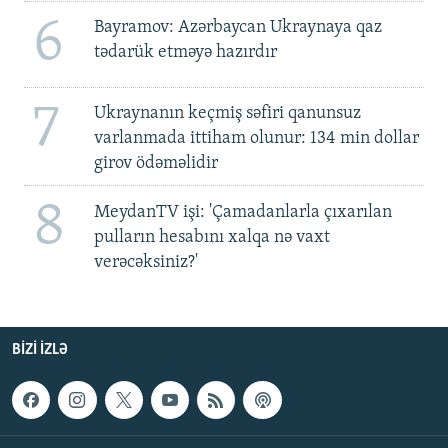
6
Bayramov: Azərbaycan Ukraynaya qaz
tədarük etməyə hazırdır
7
Ukraynanın keçmiş səfiri qanunsuz
varlanmada ittiham olunur: 134 min dollar
girov ödəməlidir
8
MeydanTV işi: 'Çamadanlarla çıxarılan
pulların hesabını xalqa nə vaxt
verəcəksiniz?'
BIZI IZLƏ