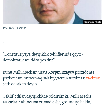
İNFOQRAFIKA
AZƏRBAYCAN ƏDƏBIYYATI KITABXANASI
MISSIYAMIZ
BIZI IZLƏ
KARIKATURA
İSLAM VƏ DEMOKRATIYA
PEŞƏ ETIKASI VƏ JURNALISTIKA STANDARTLARIMIZ
İZ - MƏDƏNIYYƏT PROQRAMI
MATERIALLARIMIZDAN ISTIFADƏ
Rövşən Rzayev
AZADLIQRADIOSU MOBIL TELEFONUNUZDA
RFE/RL-in bütün saytları
BIZIMLƏ ƏLAQƏ
-
XƏBƏR BÜLLETENLƏRIMIZ
“Konstitusiyaya dəyişiklik təkliflərində qeyri-
demokratik müddəa yoxdur”.
Bunu Milli Məclisin üzvü
Rövşən Rzayev
prezidentə
parlamenti buraxmaq səlahiyyətinin verilməsi
təklifini
şərh edərkən deyib.
Təklif edilən dəyişiklikdə bildirilir ki, Milli Məclis
Nazirlər Kabinetinə etimadsızlıq göstərdiyi halda,