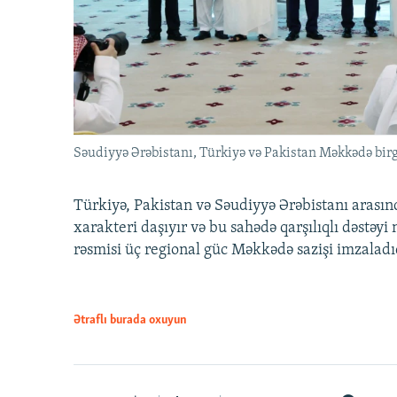
Səudiyyə Ərəbistanı, Türkiyə və Pakistan Məkkədə birg
Türkiyə, Pakistan və Səudiyyə Ərəbistanı arası
xarakteri daşıyır və bu sahədə qarşılıqlı dəstəy
rəsmisi üç regional güc Məkkədə sazişi imzaladı
Ətraflı burada oxuyun