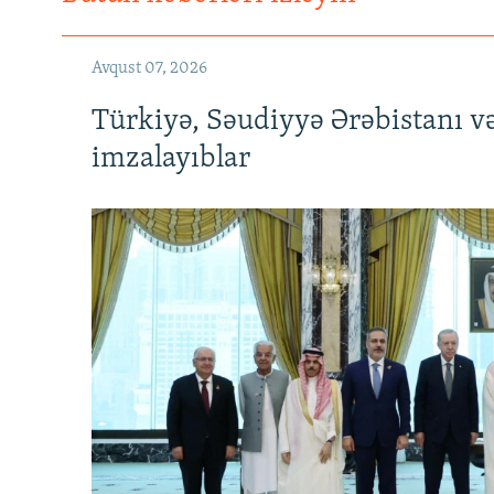
Avqust 07, 2026
Türkiyə, Səudiyyə Ərəbistanı v
imzalayıblar