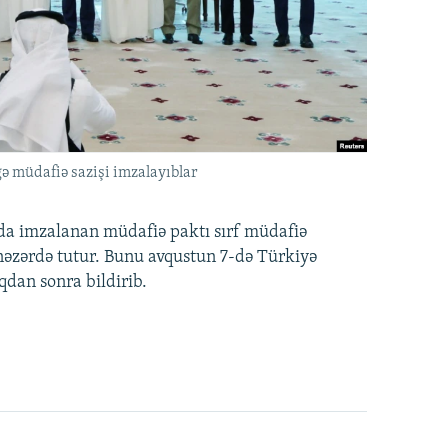
ə müdafiə sazişi imzalayıblar
nda imzalanan müdafiə paktı sırf müdafiə
i nəzərdə tutur. Bunu avqustun 7-də Türkiyə
qdan sonra bildirib.