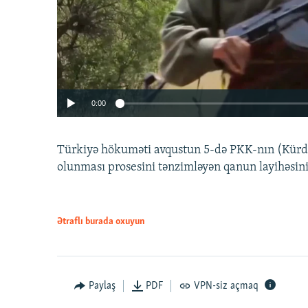
0:00
Türkiyə hökuməti avqustun 5-də PKK-nın (Kürdüs
olunması prosesini tənzimləyən qanun layihəsin
Ətraflı burada oxuyun
Auto
240p
720p
Paylaş
PDF
VPN-siz açmaq