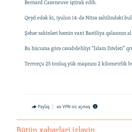
Bernard Cazeneuve iştirak edib.
Qeyd edək ki, iyulun 14-də Nitsa sahilindəki bu
Şəhər sakinləri həmin vaxt Bastiliya qalasının 
Bu hücuma görə cavabdehliyi “İslam Dövləti” qr
Terrorçu 25 tonluq yük maşınını 2 kilometrlik b
Paylaş
VPN-siz açmaq
Bütün xəbərləri izləyin