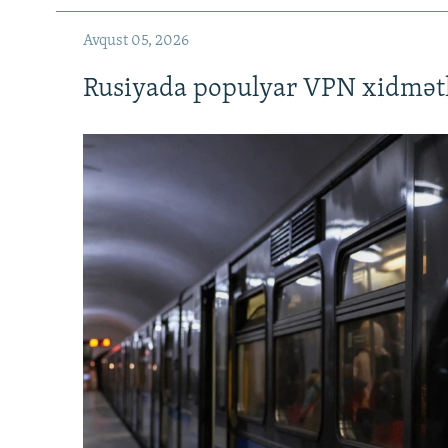
Avqust 05, 2026
Rusiyada populyar VPN xidmətl