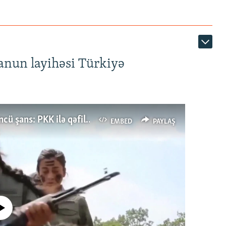
anun layihəsi Türkiyə
Türkiyənin dönüş nöqtəsi, ya Ərdoğana üçüncü şans: PKK ilə qəfil barışıq nə deməkdir?
EMBED
PAYLAŞ
currently available