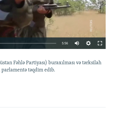
Auto
5:56
240p
EMBED
PAYLAŞ
tan Fəhlə Partiyası) buraxılması və tərksilah
360p
i parlamentə təqdim edib.
480p
720p
1080p
360p
480p
1080p