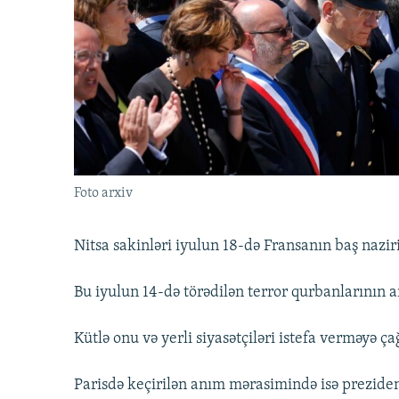
İNFOQRAFIKA
AZƏRBAYCAN ƏDƏBIYYATI KITABXANASI
MISSIYAMIZ
KARIKATURA
İSLAM VƏ DEMOKRATIYA
PEŞƏ ETIKASI VƏ JURNALISTIKA
STANDARTLARIMIZ
İZ - MƏDƏNIYYƏT PROQRAMI
MATERIALLARIMIZDAN ISTIFADƏ
AZADLIQRADIOSU MOBIL TELEFONUNUZDA
BIZIMLƏ ƏLAQƏ
XƏBƏR BÜLLETENLƏRIMIZ
Foto arxiv
Nitsa sakinləri iyulun 18-də Fransanın baş naziri
Bu iyulun 14-də törədilən terror qurbanlarının
Kütlə onu və yerli siyasətçiləri istefa verməyə ça
Parisdə keçirilən anım mərasimində isə prezident