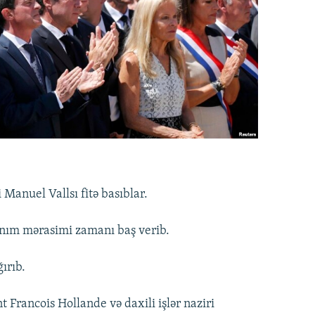
 Manuel Vallsı fitə basıblar.
 anım mərasimi zamanı baş verib.
ğırıb.
 Francois Hollande və daxili işlər naziri