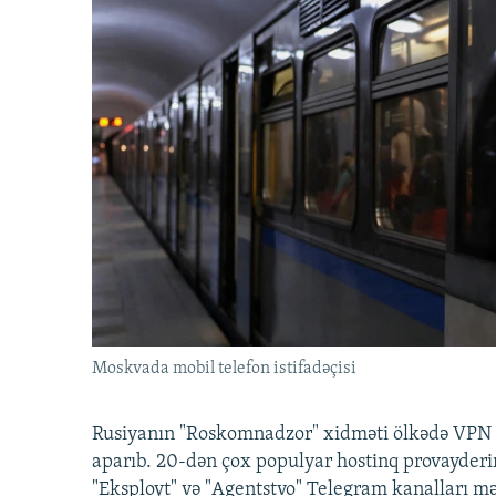
Moskvada mobil telefon istifadəçisi
Rusiyanın "Roskomnadzor" xidməti ölkədə VPN x
aparıb. 20-dən çox populyar hostinq provayderi
"Eksployt" və "Agentstvo" Telegram kanalları m