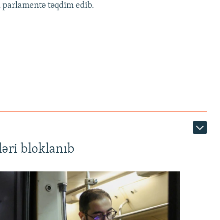
i parlamentə təqdim edib.
480p
720p
1080p
360p
480p
1080p
əri bloklanıb