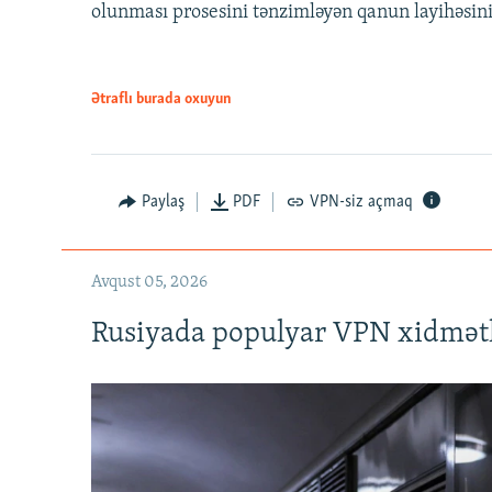
olunması prosesini tənzimləyən qanun layihəsin
Ətraflı burada oxuyun
Auto
240p
720p
Paylaş
PDF
VPN-siz açmaq
Avqust 05, 2026
Rusiyada populyar VPN xidmətl