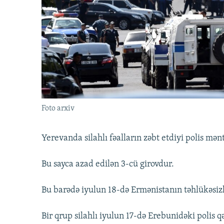
İNFOQRAFIKA
AZƏRBAYCAN ƏDƏBIYYATI KITABXANASI
MISSIYAMIZ
KARIKATURA
İSLAM VƏ DEMOKRATIYA
PEŞƏ ETIKASI VƏ JURNALISTIKA
STANDARTLARIMIZ
İZ - MƏDƏNIYYƏT PROQRAMI
MATERIALLARIMIZDAN ISTIFADƏ
AZADLIQRADIOSU MOBIL TELEFONUNUZDA
BIZIMLƏ ƏLAQƏ
XƏBƏR BÜLLETENLƏRIMIZ
Foto arxiv
Yerevanda silahlı fəalların zəbt etdiyi polis mən
Bu sayca azad edilən 3-cü girovdur.
Bu barədə iyulun 18-də Ermənistanın təhlükəsiz
Bir qrup silahlı iyulun 17-də Erebunidəki polis