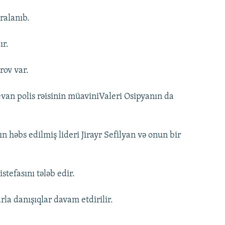
ralanıb.
ır.
rov var.
evan polis rəisinin müaviniValeri Osipyanın da
n həbs edilmiş lideri Jirayr Sefilyan və onun bir
stefasını tələb edir.
rla danışıqlar davam etdirilir.