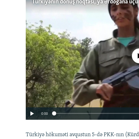
No media source 
0:00
Türkiyə hökuməti avqustun 5-də PKK-nın (Kürdüs