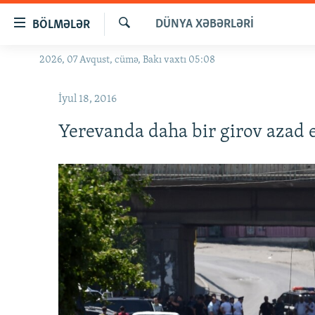
Keçid
DÜNYA XƏBƏRLƏRI
BÖLMƏLƏR
linkləri
Axtar
Əsas
2026, 07 Avqust, cümə, Bakı vaxtı 05:08
GÜNDƏM
məzmuna
#İZAHLA
qayıt
İyul 18, 2016
Əsas
KORRUPSIOMETR
naviqasiyaya
Yerevanda daha bir girov azad e
#ƏSLINDƏ
qayıt
Axtarışa
FƏRQƏ BAX
keç
QANUNI DOĞRU
ARAŞDIRMA
MULTIMEDIA
RADIO ARXIV
VIDEO
HAQQIMIZDA
FOTOQALEREYA
OXU ZALI