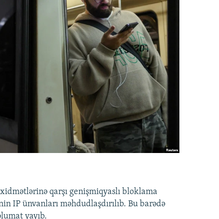
idmətlərinə qarşı genişmiqyaslı bloklama
nin IP ünvanları məhdudlaşdırılıb. Bu barədə
əlumat yayıb.