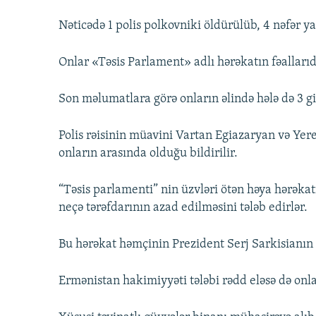
Nəticədə 1 polis polkovniki öldürülüb, 4 nəfər ya
Onlar «Təsis Parlament» adlı hərəkatın fəallarıd
Son məlumatlara görə onların əlində hələ də 3 gi
Polis rəisinin müavini Vartan Egiazaryan və Yer
onların arasında olduğu bildirilir.
“Təsis parlamenti” nin üzvləri ötən həya hərəkatı
neçə tərəfdarının azad edilməsini tələb edirlər.
Bu hərəkat həmçinin Prezident Serj Sarkisianın i
Ermənistan hakimiyyəti tələbi rədd eləsə də onla