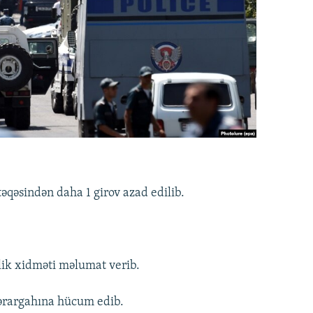
təqəsindən daha 1 girov azad edilib.
lik xidməti məlumat verib.
 qərargahına hücum edib.