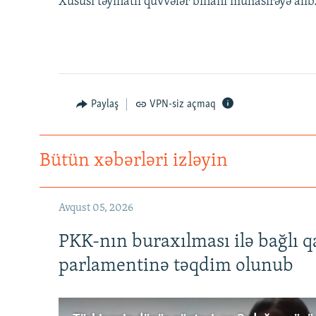
Xüsusi təyinatlı qüvvələr binanı mühasirəyə alıb
Paylaş
VPN-siz açmaq
Bütün xəbərləri izləyin
Avqust 05, 2026
PKK-nın buraxılması ilə bağlı q
parlamentinə təqdim olunub