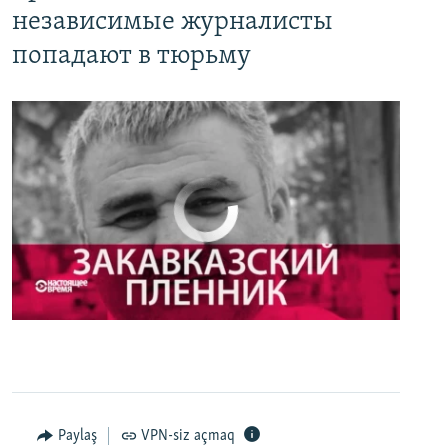
независимые журналисты
попадают в тюрьму
No media source currently available
0:00
0:27:35
EMBED
PAYLAŞ
Настоящее Время. 3 мая
EMBED
PAYLAŞ
Paylaş
VPN-siz açmaq