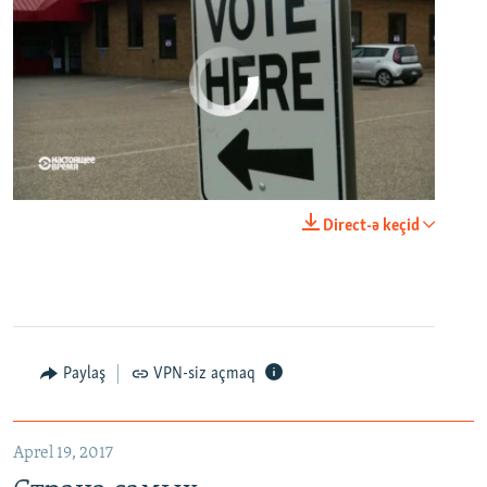
No media source currently available
0:00
0:21:34
Direct-ə keçid
EMBED
PAYLAŞ
Paylaş
VPN-siz açmaq
Aprel 19, 2017
Страна самых высокопоставленных телеведущих. Почему политики захватили телеэфир Украины