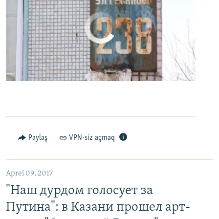
No media source currently available
0:00
0:24:27
EMBED
PAYLAŞ
Paylaş
VPN-siz açmaq
"Наш дурдом голосует за Путина": в Казани прошел арт-пикет "Открытой России"
EMBED
PAYLAŞ
Aprel 09, 2017
"Наш дурдом голосует за
Путина": в Казани прошел арт-