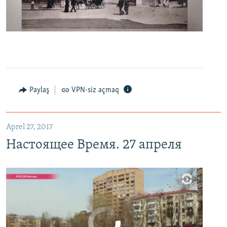
0:00
0:06:04
EMBED
PAYLAŞ
Настоящее Время. 27 апреля
EMBED
PAYLAŞ
Paylaş
VPN-siz açmaq
Aprel 27, 2017
Настоящее Время. 27 апреля
No media source currently available