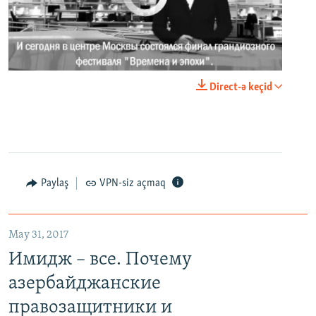
0:00
0:02:18
Direct-ə keçid
EMBED
PAYLAŞ
Paylaş
VPN-siz açmaq
May 31, 2017
Имидж – все. Почему азербайджанские правозащитники и независимые журналисты попадают в тюрьму
Имидж – все. Почему
EMBED
PAYLAŞ
азербайджанские
правозащитники и