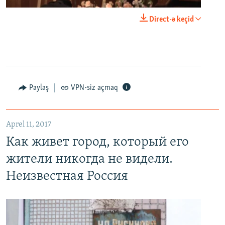
0:00
0:23:20
Direct-ə keçid
EMBED
PAYLAŞ
Paylaş
VPN-siz açmaq
Как живет город, который его жители никогда не видели. Неизвестная Россия
EMBED
PAYLAŞ
Aprel 11, 2017
Как живет город, который его
жители никогда не видели.
Неизвестная Россия