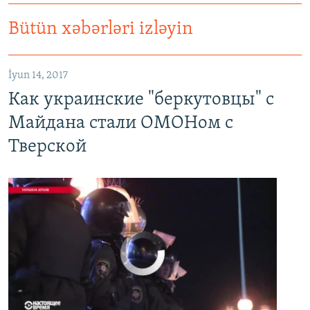
Bütün xəbərləri izləyin
Как украинские "беркутовцы" с Майдана стали ОМОНом с Тверской
EMBED
PAYLAŞ
İyun 14, 2017
Как украинские "беркутовцы" с
Майдана стали ОМОНом с
Тверской
No media source currently available