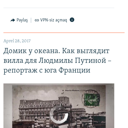
Paylaş
VPN-siz açmaq
Домик у океана. Как выглядит вилла для Людмилы Путиной – репортаж с юга Франции
EMBED
PAYLAŞ
Aprel 28, 2017
Домик у океана. Как выглядит
вилла для Людмилы Путиной –
репортаж с юга Франции
No media source currently available