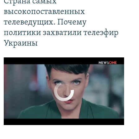
Страна самых
EMBED
PAYLAŞ
высокопоставленных
телеведущих. Почему
политики захватили телеэфир
Украины
No media source currently available
0:00
0:02:13
EMBED
PAYLAŞ