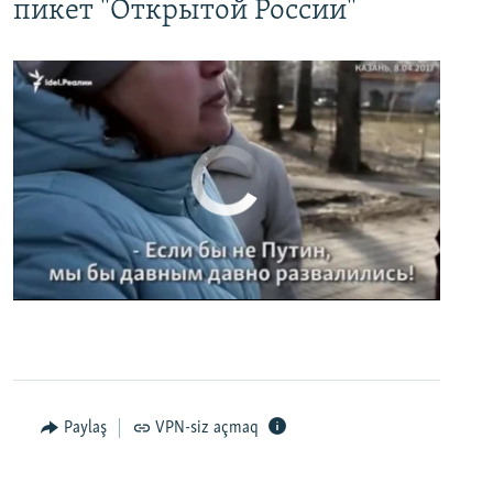
пикет "Открытой России"
No media source currently available
0:00
0:02:32
EMBED
PAYLAŞ
Paylaş
VPN-siz açmaq