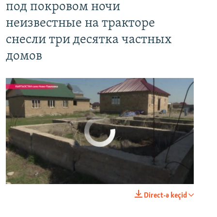
под покровом ночи
неизвестные на тракторе
снесли три десятка частных
домов
No media source currently available
0:00
0:03:43
Direct-ə keçid
EMBED
PAYLAŞ