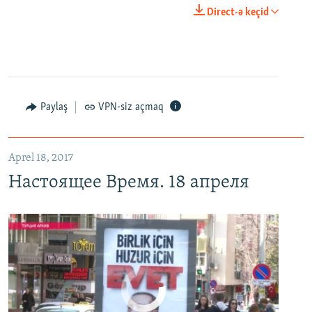
0:00
0:25:27
Direct-ə keçid
EMBED
PAYLAŞ
Настоящее Время. 18 апреля
EMBED
PAYLAŞ
Paylaş
VPN-siz açmaq
Aprel 18, 2017
Настоящее Время. 18 апреля
No media source currently available