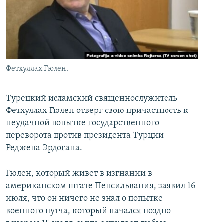
İNFOQRAFIKA
AZƏRBAYCAN ƏDƏBIYYATI KITABXANASI
MISSIYAMIZ
BIZI IZLƏ
KARIKATURA
İSLAM VƏ DEMOKRATIYA
PEŞƏ ETIKASI VƏ JURNALISTIKA STANDARTLARIMIZ
İZ - MƏDƏNIYYƏT PROQRAMI
MATERIALLARIMIZDAN ISTIFADƏ
AZADLIQRADIOSU MOBIL TELEFONUNUZDA
RFE/RL-in bütün saytları
Фетхуллах Гюлен.
BIZIMLƏ ƏLAQƏ
Турецкий исламский священнослужитель
XƏBƏR BÜLLETENLƏRIMIZ
Фетхуллах Гюлен отверг свою причастность к
неудачной попытке государственного
переворота против президента Турции
Реджепа Эрдогана.
Гюлен, который живет в изгнании в
американском штате Пенсильвания, заявил 16
июля, что он ничего не знал о попытке
военного путча, который начался поздно