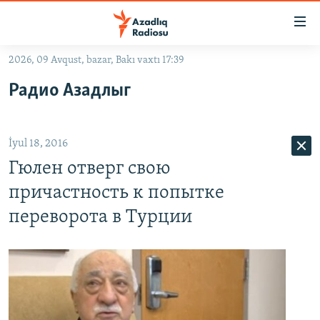
Keçid
linkləri
Əsas
2026, 09 Avqust, bazar, Bakı vaxtı 17:39
məzmuna
GÜNDƏM
Радио Азадлыг
qayıt
#İZAHLA
Əsas
KORRUPSIOMETR
naviqasiyaya
İyul 18, 2016
qayıt
#ƏSLINDƏ
Axtarışa
Гюлен отверг свою
FƏRQƏ BAX
keç
причастность к попытке
QANUNI DOĞRU
переворота в Турции
ARAŞDIRMA
MULTIMEDIA
RADIO ARXIV
VIDEO
HAQQIMIZDA
FOTOQALEREYA
OXU ZALI