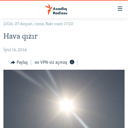
Keçid
linkləri
Əsas
2026, 07 Avqust, cümə, Bakı vaxtı 17:20
məzmuna
GÜNDƏM
Hava qızır
qayıt
#İZAHLA
Əsas
İyul 14, 2016
KORRUPSIOMETR
naviqasiyaya
qayıt
#ƏSLINDƏ
Paylaş
VPN-siz açmaq
Axtarışa
FƏRQƏ BAX
keç
QANUNI DOĞRU
ARAŞDIRMA
MULTIMEDIA
RADIO ARXIV
VIDEO
HAQQIMIZDA
FOTOQALEREYA
OXU ZALI