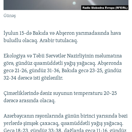
İNFOQRAFIKA
AZƏRBAYCAN ƏDƏBIYYATI KITABXANASI
MISSIYAMIZ
BIZI IZLƏ
Günəş
KARIKATURA
İSLAM VƏ DEMOKRATIYA
PEŞƏ ETIKASI VƏ JURNALISTIKA STANDARTLARIMIZ
İZ - MƏDƏNIYYƏT PROQRAMI
MATERIALLARIMIZDAN ISTIFADƏ
İyulun 15-də Bakıda və Abşeron yarımadasında hava
AZADLIQRADIOSU MOBIL TELEFONUNUZDA
RFE/RL-in bütün saytları
buludlu olacaq. Arabir tutulacaq.
BIZIMLƏ ƏLAQƏ
Ekologiya və Təbii Sərvətlər Nazirliyinin məlumatına
XƏBƏR BÜLLETENLƏRIMIZ
görə, gündüz qısamüddətli yağış yağacaq. Abşeronda
gecə 21-26, gündüz 31-36, Bakıda gecə 23-25, gündüz
32-34 dərəcə isti gözlənilir.
Çimərliklərində dəniz suyunun temperaturu 20-25
dərəcə arasında olacaq.
Azərbaycanın rayonlarında günün birinci yarısında bəzi
yerlərdə şimşək çaxacaq, qısamüddətli yağış yağacaq.
Gecə 18-23, gündüz 33-38, dağlarda gecə 11-16, gündüz