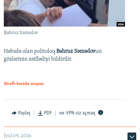
Bəhruz Səmədov
Həbsdə olan politoloq
Bəhruz Səmədov
un
gözlərinin zəiflədiyi bildirilir.
Ətraflı burada oxuyun
Paylaş
PDF
VPN-siz açmaq
İyul 09, 2026