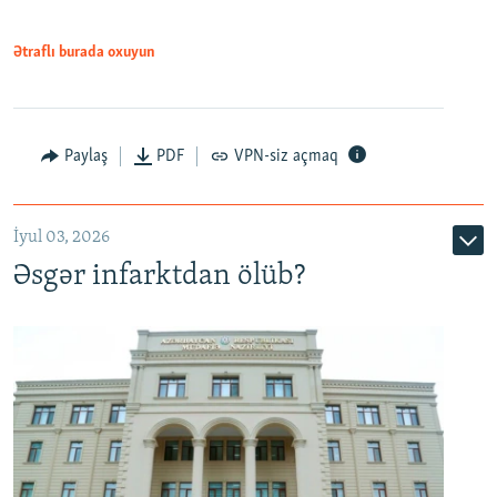
Ətraflı burada oxuyun
Auto
240p
360p
480p
Paylaş
PDF
VPN-siz açmaq
720p
1080p
İyul 03, 2026
Əsgər infarktdan ölüb?