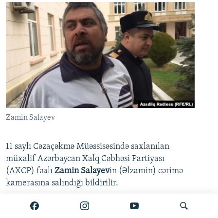
Zamin Salayev
11 saylı Cəzaçəkmə Müəssisəsində saxlanılan
müxalif Azərbaycan Xalq Cəbhəsi Partiyası
(AXCP) fəalı
Zamin Salayev
in (Əlzamin) cərimə
kamerasına salındığı bildirilir.