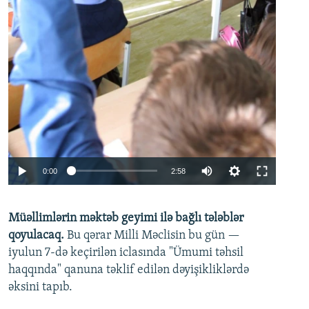
Auto
0:00
2:58
240p
Müəllimlərin məktəb geyimi ilə bağlı tələblər
360p
qoyulacaq.
Bu qərar Milli Məclisin bu gün —
480p
iyulun 7-də keçirilən iclasında "Ümumi təhsil
720p
haqqında" qanuna təklif edilən dəyişikliklərdə
əksini tapıb.
1080p