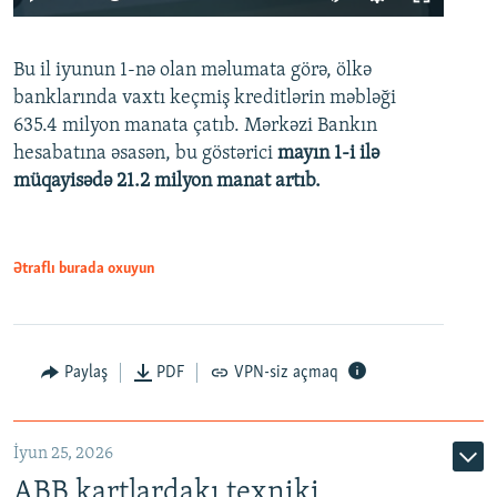
240p
Bu il iyunun 1-nə olan məlumata görə, ölkə
360p
banklarında vaxtı keçmiş kreditlərin məbləği
480p
635.4 milyon manata çatıb. Mərkəzi Bankın
720p
hesabatına əsasən, bu göstərici
mayın 1-i ilə
müqayisədə 21.2 milyon manat artıb.
1080p
Ətraflı burada oxuyun
Auto
240p
360p
480p
Paylaş
PDF
VPN-siz açmaq
720p
1080p
İyun 25, 2026
ABB kartlardakı texniki