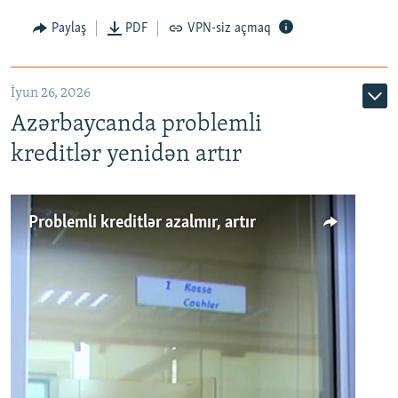
Auto
240p
360p
480p
Paylaş
PDF
VPN-siz açmaq
720p
1080p
İyun 26, 2026
Azərbaycanda problemli
kreditlər yenidən artır
Problemli kreditlər azalmır, artır