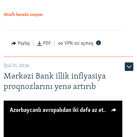
Ətraflı burada oxuyun
Paylaş
PDF
VPN-siz açmaq
İyul 31, 2026
Mərkəzi Bank illik inflyasiya
proqnozlarını yenə artırıb
Azərbaycanlı avropalıdan iki dəfə az ət yeyir, amma... 'Qiymət artımı qaçılmazdır'