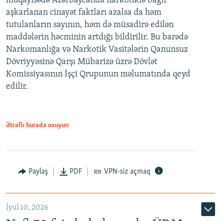
müqayisədə Azərbaycanda narkotiklə bağlı
aşkarlanan cinayət faktları azalsa da həm
tutulanların sayının, həm də müsadirə edilən
maddələrin həcminin artdığı bildirilir. Bu barədə
Narkomanlığa və Narkotik Vasitələrin Qanunsuz
Dövriyyəsinə Qarşı Mübarizə üzrə Dövlət
Komissiyasının İşçi Qrupunun məlumatında qeyd
edilir.
Ətraflı burada oxuyun
Paylaş
PDF
VPN-siz açmaq
İyul 10, 2026