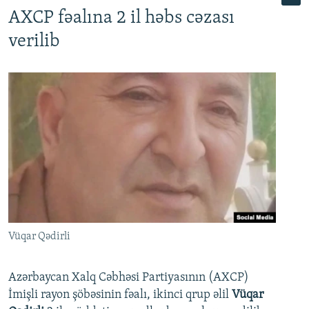
AXCP fəalına 2 il həbs cəzası
verilib
Vüqar Qədirli
Azərbaycan Xalq Cəbhəsi Partiyasının (AXCP)
İmişli rayon şöbəsinin fəalı, ikinci qrup əlil
Vüqar