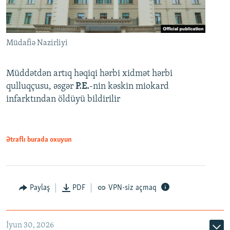
Müdafiə Nazirliyi
Müddətdən artıq həqiqi hərbi xidmət hərbi
qulluqçusu, əsgər
P.E.
-nin kəskin miokard
infarktından öldüyü bildirilir
Ətraflı burada oxuyun
Paylaş
PDF
VPN-siz açmaq
İyun 30, 2026