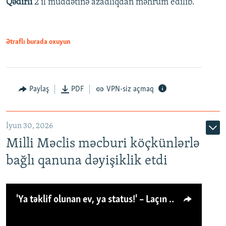
Qədirli
2 il müddətinə azadlıqdan məhrum edilib.
Ətraflı burada oxuyun
Paylaş
PDF
VPN-siz açmaq
İyun 30, 2026
Milli Məclis məcburi köçkünlərlə
bağlı qanuna dəyişiklik etdi
'Ya təklif olunan ev, ya status!' – Laçın köçkünü: 'Laçından başqa heç hara!'