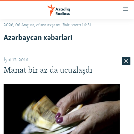
Keçid
linkləri
Əsas
2026, 06 Avqust, cümə axşamı, Bakı vaxtı 16:31
məzmuna
GÜNDƏM
Azərbaycan xəbərləri
qayıt
#İZAHLA
Əsas
KORRUPSIOMETR
naviqasiyaya
İyul 12, 2016
qayıt
#ƏSLINDƏ
Axtarışa
Manat bir az da ucuzlaşdı
FƏRQƏ BAX
keç
QANUNI DOĞRU
ARAŞDIRMA
MULTIMEDIA
RADIO ARXIV
VIDEO
HAQQIMIZDA
FOTOQALEREYA
OXU ZALI