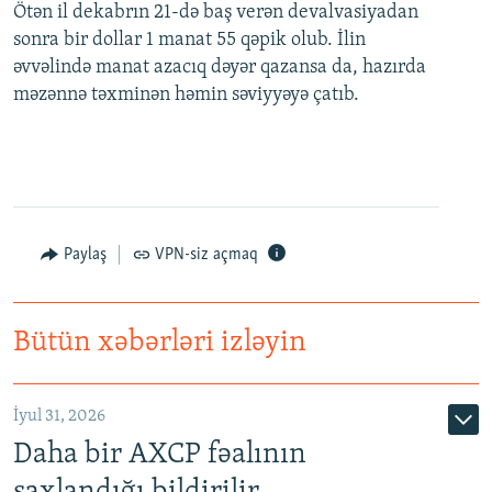
Ötən il dekabrın 21-də baş verən devalvasiyadan
sonra bir dollar 1 manat 55 qəpik olub. İlin
əvvəlində manat azacıq dəyər qazansa da, hazırda
məzənnə təxminən həmin səviyyəyə çatıb.
Paylaş
VPN-siz açmaq
Bütün xəbərləri izləyin
İyul 31, 2026
Daha bir AXCP fəalının