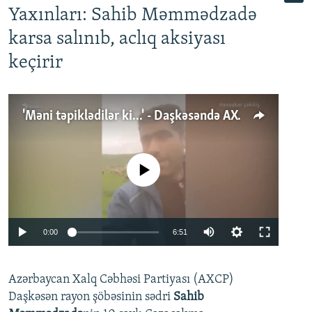
Yaxınları: Sahib Məmmədzadə
karsa salınıb, aclıq aksiyası
keçirir
'Məni təpiklədilər ki...' - Daşkəsəndə AXCP fəalının yaxınları onun həbsinə etiraz edirlər
No media source currently available
Auto
0:00
6:51
240p
Azərbaycan Xalq Cəbhəsi Partiyası (AXCP)
360p
Daşkəsən rayon şöbəsinin sədri
Sahib
480p
Auto
240p
360p
480p