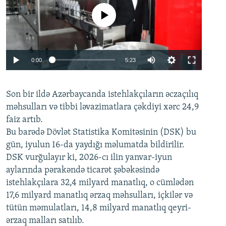
No media source currently available
Auto
0:00
5:23
240p
Son bir ildə Azərbaycanda istehlakçıların
360p
əczaçılıq
məhsulları və tibbi ləvazimatlara çəkdiyi xərc 24,9
480p
Auto
240p
360p
480p
faiz artıb.
720p
Bu barədə Dövlət Statistika Komitəsinin (DSK) bu
720p
1080p
gün, iyulun 16-da yaydığı məlumatda bildirilir.
1080p
DSK vurğulayır ki, 2026-cı ilin yanvar-iyun
aylarında pərakəndə ticarət şəbəkəsində
istehlakçılara 32,4 milyard manatlıq, o cümlədən
17,6 milyard manatlıq ərzaq məhsulları, içkilər və
tütün məmulatları, 14,8 milyard manatlıq qeyri-
ərzaq malları satılıb.