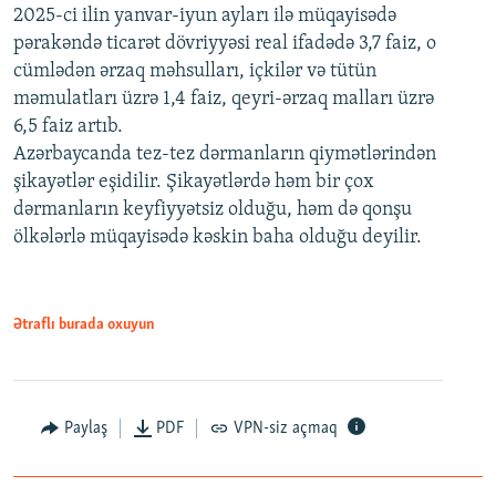
2025-ci ilin yanvar-iyun ayları ilə müqayisədə
pərakəndə ticarət dövriyyəsi real ifadədə 3,7 faiz, o
cümlədən ərzaq məhsulları, içkilər və tütün
məmulatları üzrə 1,4 faiz, qeyri-ərzaq malları üzrə
6,5 faiz artıb.
Azərbaycanda tez-tez dərmanların qiymətlərindən
şikayətlər eşidilir. Şikayətlərdə həm bir çox
dərmanların keyfiyyətsiz olduğu, həm də qonşu
ölkələrlə müqayisədə kəskin baha olduğu deyilir.
Ətraflı burada oxuyun
Paylaş
PDF
VPN-siz açmaq