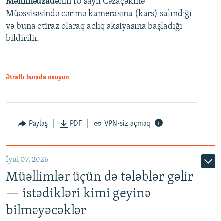
Məmmədzadə
nin 10 saylı Cəzaçəkmə
720p
Müəssisəsində cərimə kamerasına (kars) salındığı
720p
1080p
və buna etiraz olaraq aclıq aksiyasına başladığı
1080p
bildirilir.
Ətraflı burada oxuyun
Paylaş
PDF
VPN-siz açmaq
İyul 07, 2026
Müəllimlər üçün də tələblər gəlir
— istədikləri kimi geyinə
bilməyəcəklər