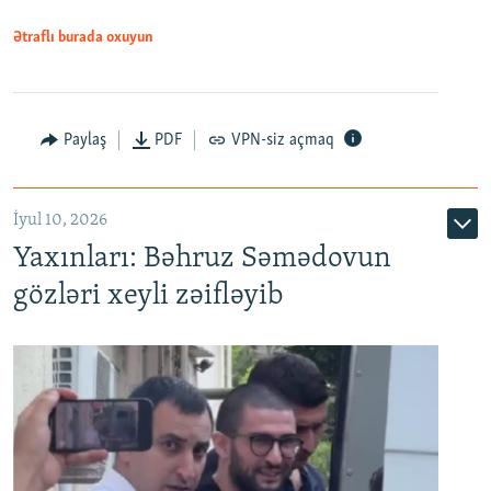
1080p
Ətraflı burada oxuyun
Paylaş
PDF
VPN-siz açmaq
İyul 10, 2026
Yaxınları: Bəhruz Səmədovun
gözləri xeyli zəifləyib