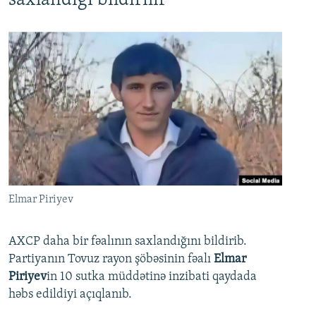
saxlandığı bildirilir
Elmar Piriyev
AXCP daha bir fəalının saxlandığını bildirib.
Partiyanın Tovuz rayon şöbəsinin fəalı
Elmar
Piriyev
in 10 sutka müddətinə inzibati qaydada
həbs edildiyi açıqlanıb.