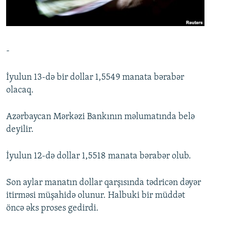
İNFOQRAFIKA
AZƏRBAYCAN ƏDƏBIYYATI KITABXANASI
MISSIYAMIZ
BIZI IZLƏ
KARIKATURA
İSLAM VƏ DEMOKRATIYA
PEŞƏ ETIKASI VƏ JURNALISTIKA STANDARTLARIMIZ
İZ - MƏDƏNIYYƏT PROQRAMI
MATERIALLARIMIZDAN ISTIFADƏ
-
AZADLIQRADIOSU MOBIL TELEFONUNUZDA
RFE/RL-in bütün saytları
İyulun 13-də bir dollar 1,5549 manata bərabər
BIZIMLƏ ƏLAQƏ
olacaq.
XƏBƏR BÜLLETENLƏRIMIZ
Azərbaycan Mərkəzi Bankının məlumatında belə
deyilir.
İyulun 12-də dollar 1,5518 manata bərabər olub.
Son aylar manatın dollar qarşısında tədricən dəyər
itirməsi müşahidə olunur. Halbuki bir müddət
öncə əks proses gedirdi.