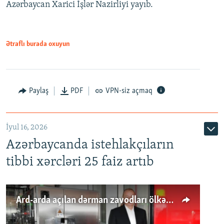
Azərbaycan Xarici İşlər Nazirliyi yayıb.
Ətraflı burada oxuyun
Paylaş
PDF
VPN-siz açmaq
İyul 16, 2026
Azərbaycanda istehlakçıların
tibbi xərcləri 25 faiz artıb
Ard-arda açılan dərman zavodları ölkənin tələbatını ödəyirmi?