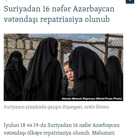
Suriyadan 16 nəfər Azərbaycan
720p
1080p
vətəndaşı repatriasiya olunub
Suriyanın şimalında qaçqın düşərgəsi, arxiv fotosu
İyulun 18 və 19-da Suriyadan 16 nəfər Azərbaycan
vətəndaşı ölkəyə repatriasiya olunub. Məlumatı