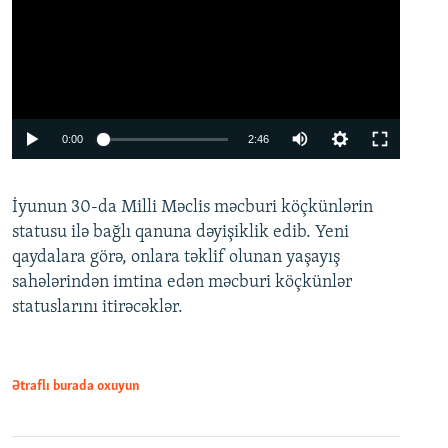
Auto
0:00
2:46
240p
İyunun 30-da Milli Məclis məcburi köçkünlərin
360p
statusu ilə bağlı qanuna dəyişiklik edib. Yeni
480p
qaydalara görə, onlara təklif olunan yaşayış
720p
sahələrindən imtina edən məcburi köçkünlər
statuslarını itirəcəklər.
1080p
Ətraflı burada oxuyun