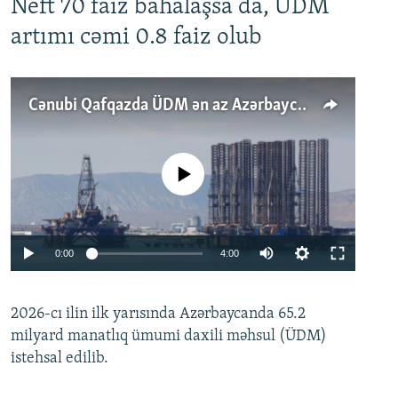
Neft 70 faiz bahalaşsa da, ÜDM
artımı cəmi 0.8 faiz olub
Cənubi Qafqazda ÜDM ən az Azərbaycanda artır: Qonşuları niyə Bakını qabaqlaya bilir?
No media source currently available
Auto
0:00
4:00
240p
2026-cı ilin ilk yarısında Azərbaycanda 65.2
360p
milyard manatlıq ümumi daxili məhsul (ÜDM)
480p
Auto
240p
360p
480p
istehsal edilib.
720p
720p
1080p