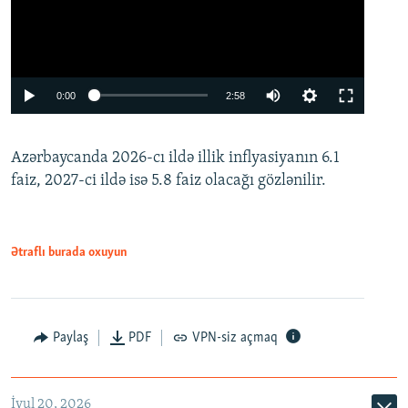
Auto
0:00
2:58
240p
Azərbaycanda 2026-cı ildə illik inflyasiyanın 6.1
360p
faiz, 2027-ci ildə isə 5.8 faiz olacağı gözlənilir.
480p
720p
1080p
Ətraflı burada oxuyun
Paylaş
PDF
VPN-siz açmaq
İyul 20, 2026
Auto
240p
360p
480p