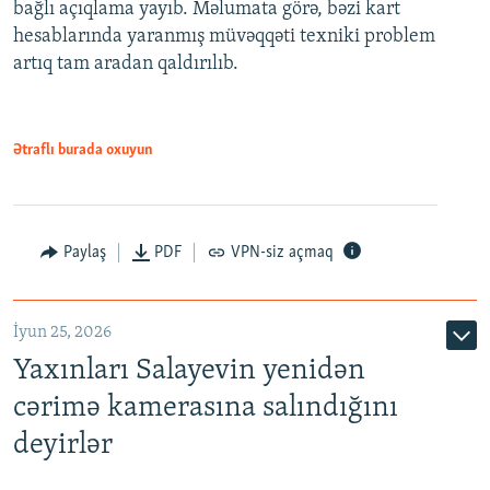
bağlı açıqlama yayıb. Məlumata görə, bəzi kart
hesablarında yaranmış müvəqqəti texniki problem
artıq tam aradan qaldırılıb.
Ətraflı burada oxuyun
Paylaş
PDF
VPN-siz açmaq
İyun 25, 2026
Yaxınları Salayevin yenidən
cərimə kamerasına salındığını
deyirlər