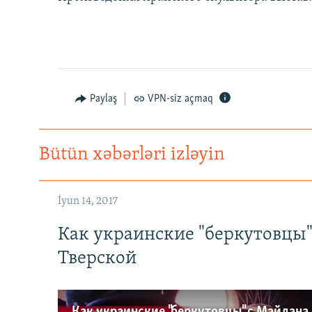
Paylaş
VPN-siz açmaq
Bütün xəbərləri izləyin
İyun 14, 2017
Как украинские "беркутовцы
Тверской