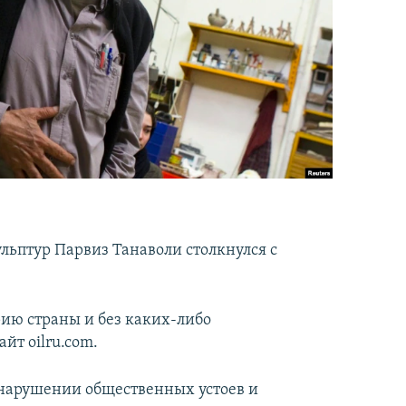
льптур Парвиз Танаволи столкнулся с
рию страны и без каких-либо
йт oilru.com.
в нарушении общественных устоев и