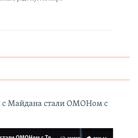
" с Майдана стали ОМОНом с
Как украинские "беркутовцы" с Майдана стали ОМОНом с Тверской