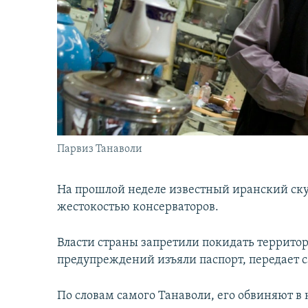
İNFOQRAFIKA
AZƏRBAYCAN ƏDƏBIYYATI KITABXANASI
MISSIYAMIZ
KARIKATURA
İSLAM VƏ DEMOKRATIYA
PEŞƏ ETIKASI VƏ JURNALISTIKA
STANDARTLARIMIZ
İZ - MƏDƏNIYYƏT PROQRAMI
MATERIALLARIMIZDAN ISTIFADƏ
AZADLIQRADIOSU MOBIL TELEFONUNUZDA
BIZIMLƏ ƏLAQƏ
XƏBƏR BÜLLETENLƏRIMIZ
Парвиз Танаволи
На прошлой неделе известный иранский ску
жестокостью консерваторов.
Власти страны запретили покидать террито
предупреждений изъяли паспорт, передает са
По словам самого Танаволи, его обвиняют 