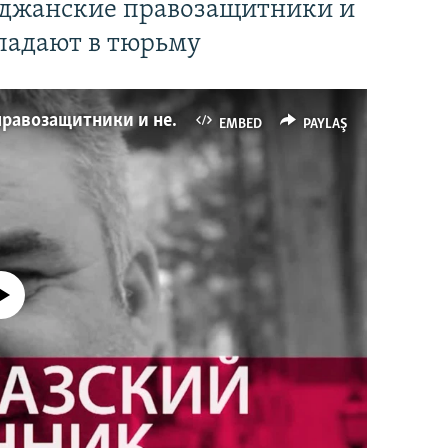
йджанские правозащитники и
падают в тюрьму
Имидж – все. Почему азербайджанские правозащитники и независимые журналисты попадают в тюрьму
EMBED
PAYLAŞ
currently available