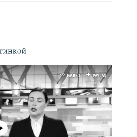
ртинкой
EMBED
PAYLAŞ
currently available