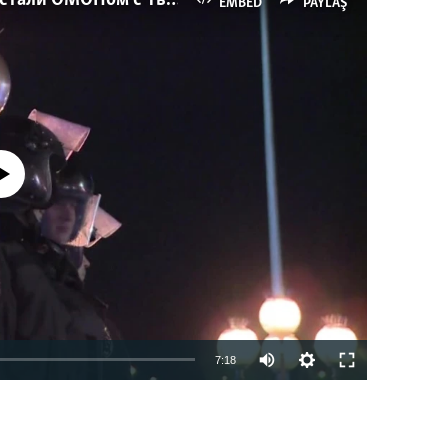
EMBED
PAYLAŞ
currently available
7:18
EMBED
PAYLAŞ