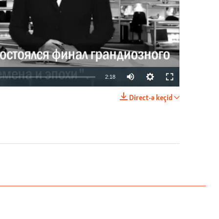
2:18
Direct-ə keçid
EMBED
PAYLAŞ