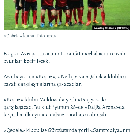
İNFOQRAFIKA
AZƏRBAYCAN ƏDƏBIYYATI KITABXANASI
MISSIYAMIZ
BIZI IZLƏ
KARIKATURA
İSLAM VƏ DEMOKRATIYA
PEŞƏ ETIKASI VƏ JURNALISTIKA STANDARTLARIMIZ
İZ - MƏDƏNIYYƏT PROQRAMI
MATERIALLARIMIZDAN ISTIFADƏ
«Qəbələ» klubu. Foto arxiv
AZADLIQRADIOSU MOBIL TELEFONUNUZDA
RFE/RL-in bütün saytları
BIZIMLƏ ƏLAQƏ
Bu gün Avropa Liqasının I təsnifat mərhələsinin cavab
XƏBƏR BÜLLETENLƏRIMIZ
oyunları keçiriləcək.
Azərbaycanın «Kəpəz», «Neftçi» və «Qəbələ» klubları
cavab qarşılaşmalarına çıxacaqlar.
«Kəpəz» klubu Moldovada yerli «Daçiya» ilə
qarşılaşacaq. Bu klub iyunun 28-də «Dalğa Arena»da
keçirilən ilk oyunda qolsuz bərabərə qalmışdı.
«Qəbələ» klubu isə Gürcüstanda yerli «Samtrediya»nın