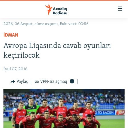
Keçid
linkləri
Əsas
2026, 06 Avqust, cümə axşamı, Bakı vaxtı 03:56
məzmuna
GÜNDƏM
İDMAN
qayıt
#İZAHLA
Əsas
Avropa Liqasında cavab oyunları
KORRUPSIOMETR
naviqasiyaya
keçiriləcək
qayıt
#ƏSLINDƏ
Axtarışa
İyul 07, 2016
FƏRQƏ BAX
keç
QANUNI DOĞRU
Paylaş
VPN-siz açmaq
ARAŞDIRMA
MULTIMEDIA
RADIO ARXIV
VIDEO
HAQQIMIZDA
FOTOQALEREYA
OXU ZALI