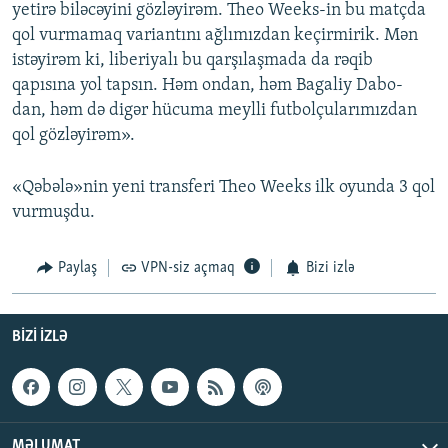
yetirə biləcəyini gözləyirəm. Theo Weeks-in bu matçda
qol vurmamaq variantını ağlımızdan keçirmirik. Mən
istəyirəm ki, liberiyalı bu qarşılaşmada da rəqib
qapısına yol tapsın. Həm ondan, həm Bagaliy Dabo-
dan, həm də digər hücuma meylli futbolçularımızdan
qol gözləyirəm».
«Qəbələ»nin yeni transferi Theo Weeks ilk oyunda 3 qol
vurmuşdu.
Paylaş
VPN-siz açmaq
Bizi izlə
BIZI IZLƏ
MƏLUMAT