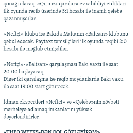
qonağı olacaq. «Qırmızı-qaralar» ev sahibliyi etdikləri
ilk oyunda rəqib üzərində 5:1 hesabı ilə inamlı qələbə
qazanmışdılar.
«Neftçi» klubu isə Bakıda Maltanın «Baltsan» klubunu
qəbul edəcək. Paytaxt təmsilçiləri ilk oyunda rəqibi 2:0
hesabı ilə məğlub etmişdilər.
«Neftçi»-«Baltsan» qarşılaşması Bakı vaxtı ilə saat
20:00 başlayacaq.
Digər iki qarşılaşma isə rəqib meydanlarda Bakı vaxtı
ilə saat 19:00 start götürəcək.
İdman ekspertləri «Neftçi» və «Qələbə»nin növbəti
mərhələyə adlamaq imkanlarını yüksək
dəyərləndirirlər.
«THEO WEEKS-DƏN QOL GÖZLƏYİRƏM»