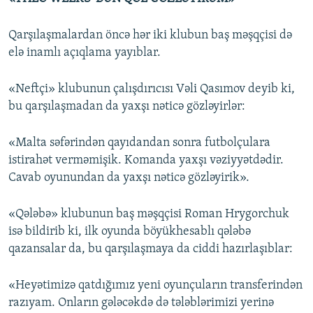
Qarşılaşmalardan öncə hər iki klubun baş məşqçisi də
elə inamlı açıqlama yayıblar.
«Neftçi» klubunun çalışdırıcısı Vəli Qasımov deyib ki,
bu qarşılaşmadan da yaxşı nəticə gözləyirlər:
«Malta səfərindən qayıdandan sonra futbolçulara
istirahət verməmişik. Komanda yaxşı vəziyyətdədir.
Cavab oyunundan da yaxşı nəticə gözləyirik».
«Qələbə» klubunun baş məşqçisi Roman Hrygorchuk
isə bildirib ki, ilk oyunda böyükhesablı qələbə
qazansalar da, bu qarşılaşmaya da ciddi hazırlaşıblar:
«Heyətimizə qatdığımız yeni oyunçuların transferindən
razıyam. Onların gələcəkdə də tələblərimizi yerinə