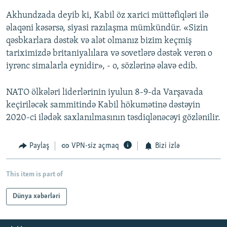
Akhundzada deyib ki, Kabil öz xarici müttəfiqləri ilə
əlaqəni kəsərsə, siyasi razılaşma mümkündür. «Sizin
qəsbkarlara dəstək və alət olmanız bizim keçmiş
tariximizdə britaniyalılara və sovetlərə dəstək verən o
iyrənc simalarla eynidir», - o, sözlərinə əlavə edib.
NATO ölkələri liderlərinin iyulun 8-9-da Varşavada
keçiriləcək sammitində Kabil hökumətinə dəstəyin
2020-ci ilədək saxlanılmasının təsdiqlənəcəyi gözlənilir.
Paylaş
VPN-siz açmaq
Bizi izlə
This item is part of
Dünya xəbərləri