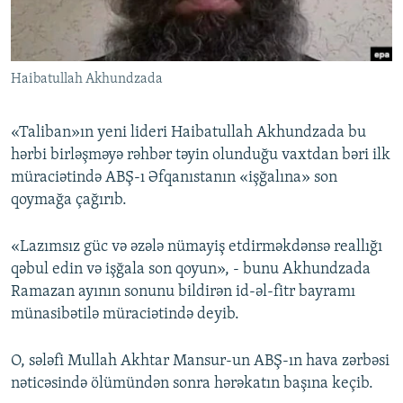
İNFOQRAFIKA
AZƏRBAYCAN ƏDƏBIYYATI KITABXANASI
MISSIYAMIZ
BIZI IZLƏ
KARIKATURA
İSLAM VƏ DEMOKRATIYA
PEŞƏ ETIKASI VƏ JURNALISTIKA STANDARTLARIMIZ
Haibatullah Akhundzada
İZ - MƏDƏNIYYƏT PROQRAMI
MATERIALLARIMIZDAN ISTIFADƏ
AZADLIQRADIOSU MOBIL TELEFONUNUZDA
RFE/RL-in bütün saytları
«Taliban»ın yeni lideri Haibatullah Akhundzada bu
BIZIMLƏ ƏLAQƏ
hərbi birləşməyə rəhbər təyin olunduğu vaxtdan bəri ilk
müraciətində ABŞ-ı Əfqanıstanın «işğalına» son
XƏBƏR BÜLLETENLƏRIMIZ
qoymağa çağırıb.
«Lazımsız güc və əzələ nümayiş etdirməkdənsə reallığı
qəbul edin və işğala son qoyun», - bunu Akhundzada
Ramazan ayının sonunu bildirən id-əl-fitr bayramı
münasibətilə müraciətində deyib.
O, sələfi Mullah Akhtar Mansur-un ABŞ-ın hava zərbəsi
nəticəsində ölümündən sonra hərəkatın başına keçib.