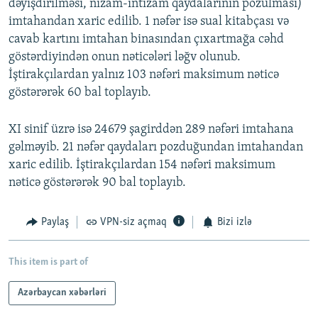
dəyişdirilməsi, nizam-intizam qaydalarının pozulması)
imtahandan xaric edilib. 1 nəfər isə sual kitabçası və
cavab kartını imtahan binasından çıxartmağa cəhd
göstərdiyindən onun nəticələri ləğv olunub.
İştirakçılardan yalnız 103 nəfəri maksimum nəticə
göstərərək 60 bal toplayıb.
XI sinif üzrə isə 24679 şagirddən 289 nəfəri imtahana
gəlməyib. 21 nəfər qaydaları pozduğundan imtahandan
xaric edilib. İştirakçılardan 154 nəfəri maksimum
nəticə göstərərək 90 bal toplayıb.
Paylaş
VPN-siz açmaq
Bizi izlə
This item is part of
Azərbaycan xəbərləri