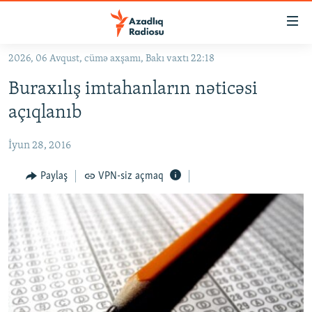
Keçid
linkləri
Əsas
2026, 06 Avqust, cümə axşamı, Bakı vaxtı 22:18
məzmuna
GÜNDƏM
Buraxılış imtahanların nəticəsi
qayıt
#İZAHLA
Əsas
açıqlanıb
KORRUPSIOMETR
naviqasiyaya
qayıt
İyun 28, 2016
#ƏSLINDƏ
Axtarışa
FƏRQƏ BAX
Paylaş
VPN-siz açmaq
keç
QANUNI DOĞRU
ARAŞDIRMA
MULTIMEDIA
RADIO ARXIV
VIDEO
HAQQIMIZDA
FOTOQALEREYA
OXU ZALI