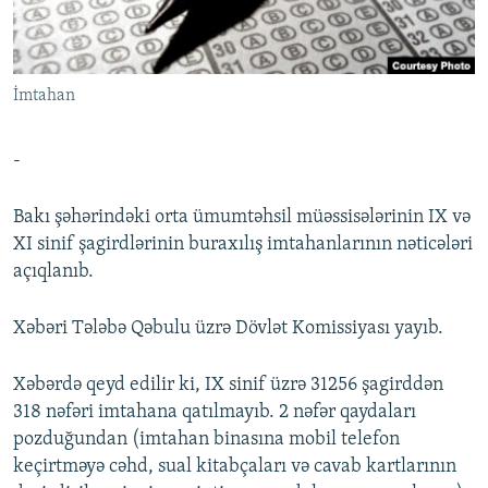
İNFOQRAFIKA
AZƏRBAYCAN ƏDƏBIYYATI KITABXANASI
MISSIYAMIZ
BIZI IZLƏ
KARIKATURA
İSLAM VƏ DEMOKRATIYA
PEŞƏ ETIKASI VƏ JURNALISTIKA STANDARTLARIMIZ
İmtahan
İZ - MƏDƏNIYYƏT PROQRAMI
MATERIALLARIMIZDAN ISTIFADƏ
AZADLIQRADIOSU MOBIL TELEFONUNUZDA
RFE/RL-in bütün saytları
-
BIZIMLƏ ƏLAQƏ
Bakı şəhərindəki orta ümumtəhsil müəssisələrinin IX və
XƏBƏR BÜLLETENLƏRIMIZ
XI sinif şagirdlərinin buraxılış imtahanlarının nəticələri
açıqlanıb.
Xəbəri Tələbə Qəbulu üzrə Dövlət Komissiyası yayıb.
Xəbərdə qeyd edilir ki, IX sinif üzrə 31256 şagirddən
318 nəfəri imtahana qatılmayıb. 2 nəfər qaydaları
pozduğundan (imtahan binasına mobil telefon
keçirtməyə cəhd, sual kitabçaları və cavab kartlarının