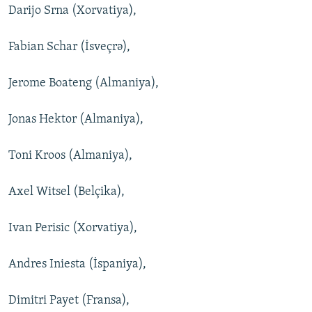
Darijo Srna (Xorvatiya),
Fabian Schar (İsveçrə),
Jerome Boateng (Almaniya),
Jonas Hektor (Almaniya),
Toni Kroos (Almaniya),
Axel Witsel (Belçika),
Ivan Perisic (Xorvatiya),
Andres Iniesta (İspaniya),
Dimitri Payet (Fransa),