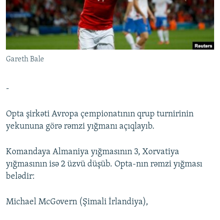
İNFOQRAFIKA
AZƏRBAYCAN ƏDƏBIYYATI KITABXANASI
MISSIYAMIZ
BIZI IZLƏ
KARIKATURA
İSLAM VƏ DEMOKRATIYA
PEŞƏ ETIKASI VƏ JURNALISTIKA STANDARTLARIMIZ
İZ - MƏDƏNIYYƏT PROQRAMI
MATERIALLARIMIZDAN ISTIFADƏ
Gareth Bale
AZADLIQRADIOSU MOBIL TELEFONUNUZDA
RFE/RL-in bütün saytları
BIZIMLƏ ƏLAQƏ
-
XƏBƏR BÜLLETENLƏRIMIZ
Opta şirkəti Avropa çempionatının qrup turnirinin
yekununa görə rəmzi yığmanı açıqlayıb.
Komandaya Almaniya yığmasının 3, Xorvatiya
yığmasının isə 2 üzvü düşüb. Opta-nın rəmzi yığması
belədir:
Michael McGovern (Şimali İrlandiya),