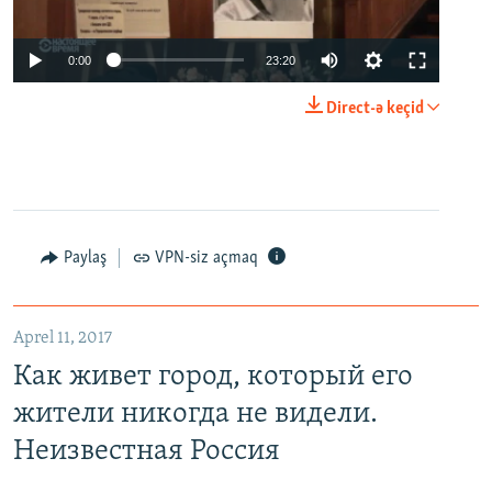
0:00
23:20
Direct-ə keçid
Paylaş
VPN-siz açmaq
Aprel 11, 2017
Как живет город, который его
жители никогда не видели.
Неизвестная Россия