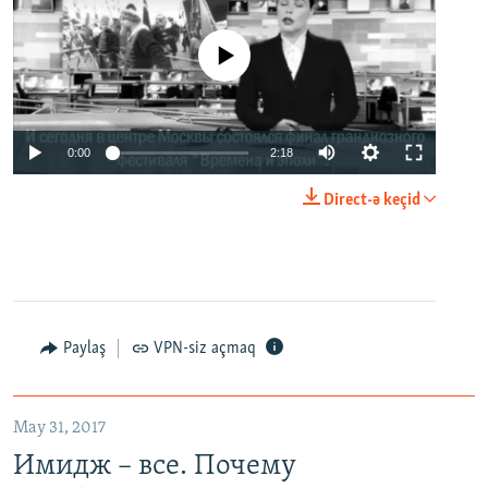
No media source currently available
0:00
2:18
Direct-ə keçid
Paylaş
VPN-siz açmaq
May 31, 2017
Имидж – все. Почему