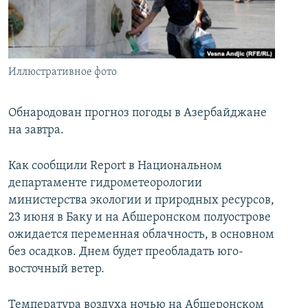
İNFOQRAFIKA
AZƏRBAYCAN ƏDƏBIYYATI KITABXANASI
MISSIYAMIZ
BIZI IZLƏ
KARIKATURA
İSLAM VƏ DEMOKRATIYA
PEŞƏ ETIKASI VƏ JURNALISTIKA STANDARTLARIMIZ
İZ - MƏDƏNIYYƏT PROQRAMI
MATERIALLARIMIZDAN ISTIFADƏ
Иллюстративное фото
AZADLIQRADIOSU MOBIL TELEFONUNUZDA
RFE/RL-in bütün saytları
BIZIMLƏ ƏLAQƏ
Обнародован прогноз погоды в Азербайджане
на завтра.
XƏBƏR BÜLLETENLƏRIMIZ
Как сообщили Report в Национальном
департаменте гидрометеорологии
министерства экологии и природных ресурсов,
23 июня в Баку и на Абшеронском полуострове
ожидается переменная облачность, в основном
без осадков. Днем будет преобладать юго-
восточный ветер.
Температура воздуха ночью на Абшеронском