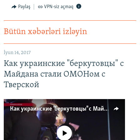
Paylaş
VPN-siz açmaq
Bütün xəbərləri izləyin
İyun 14, 2017
Как украинские "беркутовцы" с
Майдана стали ОМОНом с
Тверской
Как украинские "беркутовцы" с Майдана стали ОМОНом с Тверской
No media source currently available