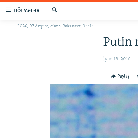
Keçid
BÖLMƏLƏR
linkləri
Axtar
Əsas
2026, 07 Avqust, cümə, Bakı vaxtı 04:44
GÜNDƏM
məzmuna
#İZAHLA
Putin 
qayıt
Əsas
KORRUPSIOMETR
naviqasiyaya
İyun 18, 2016
#ƏSLINDƏ
qayıt
Axtarışa
FƏRQƏ BAX
Paylaş
keç
QANUNI DOĞRU
ARAŞDIRMA
MULTIMEDIA
RADIO ARXIV
VIDEO
HAQQIMIZDA
FOTOQALEREYA
OXU ZALI