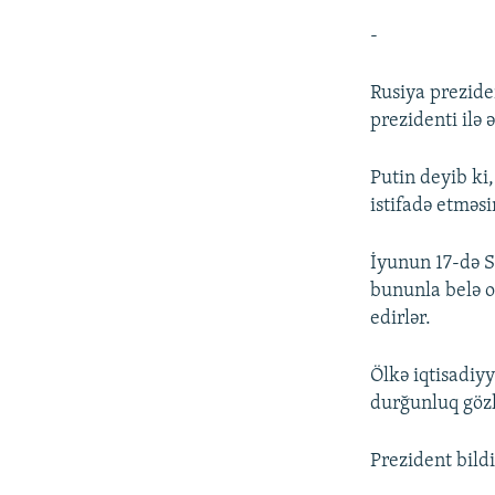
-
Rusiya prezide
prezidenti ilə 
Putin deyib ki
istifadə etməsi
İyunun 17-də S
bununla belə o
edirlər.
Ölkə iqtisadiyy
durğunluq gözlə
Prezident bild