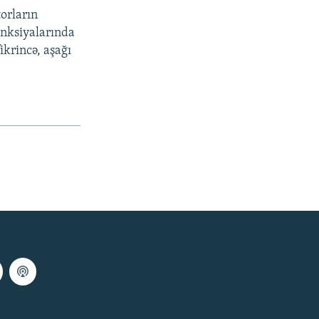
torların
anksiyalarında
ikrincə, aşağı