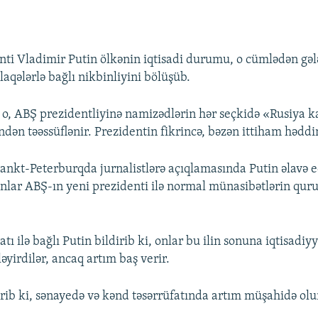
nti Vladimir Putin ölkənin iqtisadi durumu, o cümlədən gə
əlaqələrlə bağlı nikbinliyini bölüşüb.
, o, ABŞ prezidentliyinə namizədlərin hər seçkidə «Rusiya 
ndən təəssüflənir. Prezidentin fikrincə, bəzən ittiham həddin
ankt-Peterburqda jurnalistlərə açıqlamasında Putin əlavə e
nlar ABŞ-ın yeni prezidenti ilə normal münasibətlərin qu
atı ilə bağlı Putin bildirib ki, onlar bu ilin sonuna iqtisadiy
yirdilər, ancaq artım baş verir.
irib ki, sənayedə və kənd təsərrüfatında artım müşahidə olu