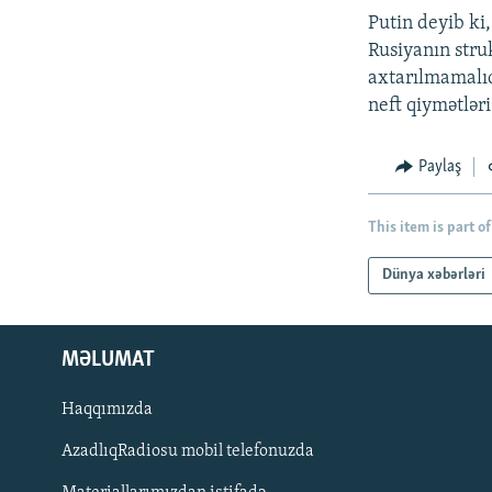
Putin deyib ki,
Rusiyanın stru
axtarılmamalıd
neft qiymətləri
Paylaş
This item is part of
Dünya xəbərləri
MƏLUMAT
Haqqımızda
AzadlıqRadiosu mobil telefonuzda