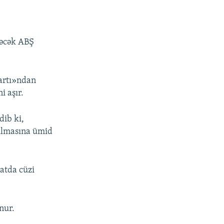
ləcək ABŞ
kartı»ndan
i aşır.
dib ki,
rulmasına ümid
yatda cüzi
nur.