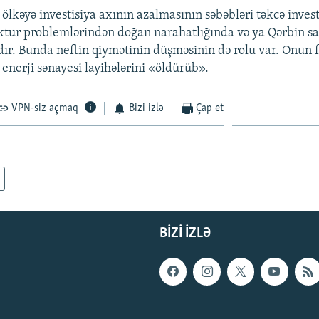
 ölkəyə investisiya axının azalmasının səbəbləri təkcə inves
ktur problemlərindən doğan narahatlığında və ya Qərbin s
ır. Bunda neftin qiymətinin düşməsinin də rolu var. Onun f
 enerji sənayesi layihələrini «öldürüb».
VPN-siz açmaq
Bizi izlə
Çap et
BIZI IZLƏ