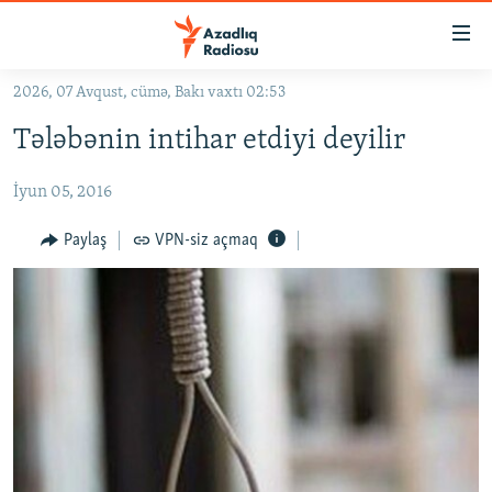
Keçid
linkləri
Əsas
2026, 07 Avqust, cümə, Bakı vaxtı 02:53
məzmuna
GÜNDƏM
Tələbənin intihar etdiyi deyilir
qayıt
#İZAHLA
Əsas
İyun 05, 2016
KORRUPSIOMETR
naviqasiyaya
qayıt
#ƏSLINDƏ
Paylaş
VPN-siz açmaq
Axtarışa
FƏRQƏ BAX
keç
QANUNI DOĞRU
ARAŞDIRMA
MULTIMEDIA
RADIO ARXIV
VIDEO
HAQQIMIZDA
FOTOQALEREYA
OXU ZALI