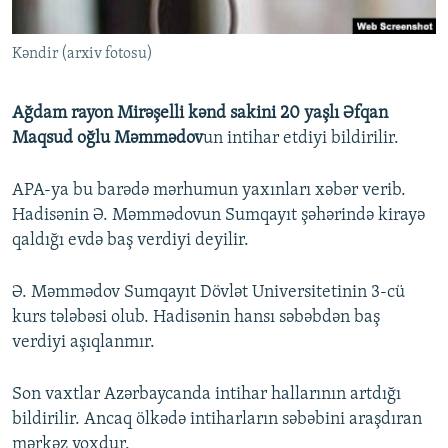
İNFOQRAFIKA
AZƏRBAYCAN ƏDƏBIYYATI KITABXANASI
MISSIYAMIZ
BIZI IZLƏ
Kəndir (arxiv fotosu)
KARIKATURA
İSLAM VƏ DEMOKRATIYA
PEŞƏ ETIKASI VƏ JURNALISTIKA STANDARTLARIMIZ
İZ - MƏDƏNIYYƏT PROQRAMI
MATERIALLARIMIZDAN ISTIFADƏ
Ağdam rayon Mirəşelli kənd sakini 20 yaşlı Əfqan
AZADLIQRADIOSU MOBIL TELEFONUNUZDA
RFE/RL-in bütün saytları
Maqsud oğlu Məmmədov
un intihar etdiyi bildirilir.
BIZIMLƏ ƏLAQƏ
APA-ya bu barədə mərhumun yaxınları xəbər verib.
XƏBƏR BÜLLETENLƏRIMIZ
Hadisənin Ə. Məmmədovun Sumqayıt şəhərində kirayə
qaldığı evdə baş verdiyi deyilir.
Ə. Məmmədov Sumqayıt Dövlət Universitetinin 3-cü
kurs tələbəsi olub. Hadisənin hansı səbəbdən baş
verdiyi aşıqlanmır.
Son vaxtlar Azərbaycanda intihar hallarının artdığı
bildirilir. Ancaq ölkədə intiharların səbəbini araşdıran
mərkəz yoxdur.