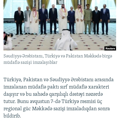
Səudiyyə Ərəbistanı, Türkiyə və Pakistan Məkkədə birgə
müdafiə sazişi imzalayıblar
Türkiyə, Pakistan və Səudiyyə Ərəbistanı arasında
imzalanan müdafiə paktı sırf müdafiə xarakteri
daşıyır və bu sahədə qarşılıqlı dəstəyi nəzərdə
tutur. Bunu avqustun 7-də Türkiyə rəsmisi üç
regional güc Məkkədə sazişi imzaladıqdan sonra
bildirib.