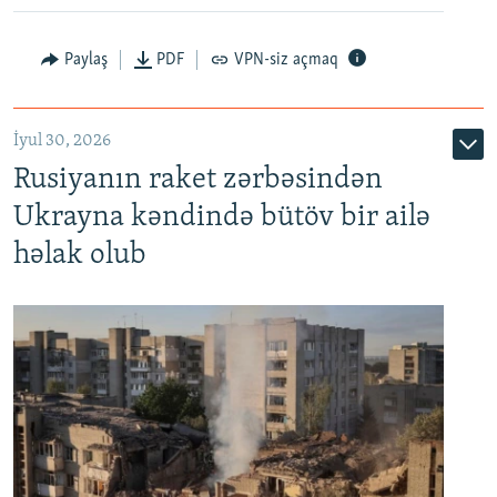
Paylaş
PDF
VPN-siz açmaq
İyul 30, 2026
Rusiyanın raket zərbəsindən
Ukrayna kəndində bütöv bir ailə
həlak olub