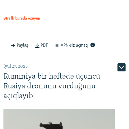
Ətraflı burada oxuyun
Paylaş
PDF
VPN-siz açmaq
İyul 27, 2026
Rumıniya bir həftədə üçüncü
Rusiya dronunu vurduğunu
açıqlayıb