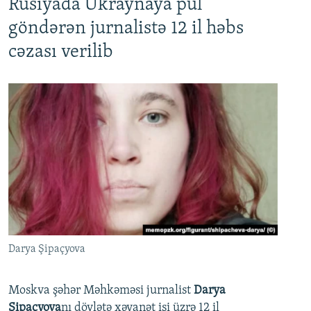
Rusiyada Ukraynaya pul
göndərən jurnalistə 12 il həbs
cəzası verilib
Darya Şipaçyova
Moskva şəhər Məhkəməsi jurnalist
Darya
Şipaçyova
nı dövlətə xəyanət işi üzrə 12 il