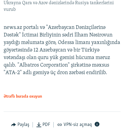
Ukrayna Qara və Azov dənizlərində Rusiya tankerlərini
vurub
news.az portalı və "Azərbaycan Dənizçilərinə
Dəstək" İctimai Birliyinin sədri İlham Nəsirovun
yaydığı məlumata görə, Odessa limanı yaxınlığında
göyərtəsində 12 Azərbaycan və bir Türkiyə
vətəndaşı olan quru yük gəmisi hücuma məruz
qalıb. "Albatros Corporation" şirkətinə məxsus
"ATA-2" adlı gəmiyə üç dron zərbəsi endirilib.
Ətraflı burada oxuyun
Paylaş
PDF
VPN-siz açmaq