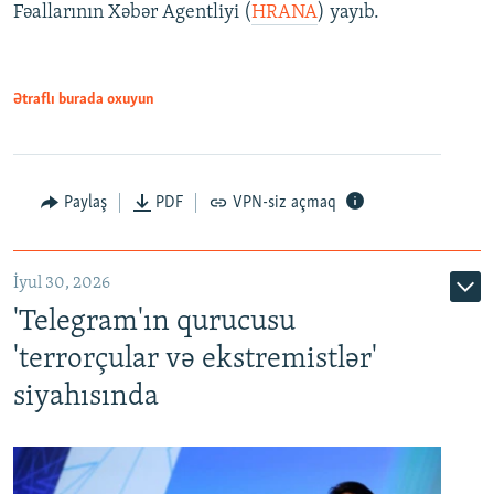
Fəallarının Xəbər Agentliyi (
HRANA
) yayıb.
Ətraflı burada oxuyun
Paylaş
PDF
VPN-siz açmaq
İyul 30, 2026
'Telegram'ın qurucusu
'terrorçular və ekstremistlər'
siyahısında