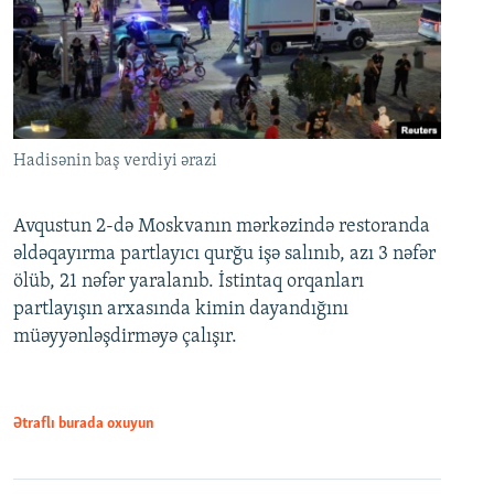
Hadisənin baş verdiyi ərazi
Avqustun 2-də Moskvanın mərkəzində restoranda
əldəqayırma partlayıcı qurğu işə salınıb, azı 3 nəfər
ölüb, 21 nəfər yaralanıb. İstintaq orqanları
partlayışın arxasında kimin dayandığını
müəyyənləşdirməyə çalışır.
Ətraflı burada oxuyun