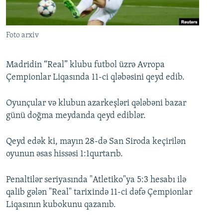
İNFOQRAFIKA
AZƏRBAYCAN ƏDƏBIYYATI KITABXANASI
MISSIYAMIZ
BIZI IZLƏ
KARIKATURA
İSLAM VƏ DEMOKRATIYA
PEŞƏ ETIKASI VƏ JURNALISTIKA STANDARTLARIMIZ
Foto arxiv
İZ - MƏDƏNIYYƏT PROQRAMI
MATERIALLARIMIZDAN ISTIFADƏ
AZADLIQRADIOSU MOBIL TELEFONUNUZDA
RFE/RL-in bütün saytları
Madridin “Real” klubu futbol üzrə Avropa
Çempionlar Liqasında 11-ci qləbəsini qeyd edib.
BIZIMLƏ ƏLAQƏ
XƏBƏR BÜLLETENLƏRIMIZ
Oyunçular və klubun azarkeşləri qələbəni bazar
günü doğma meydanda qeyd ediblər.
Qeyd edək ki, mayın 28-də San Siroda keçirilən
oyunun əsas hissəsi 1:1qurtarıb.
Penaltilər seriyasında "Atletiko"ya 5:3 hesabı ilə
qalib gələn "Real" tarixində 11-ci dəfə Çempionlar
Liqasının kubokunu qazanıb.