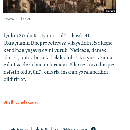
Lvova zərbələr
İyulun 30-da Rusiyanın ballistik raketi
Ukraynanın Dnepropetrovsk vilayətinin Radiuşne
kəndində yaşayış evini vurub. Nəticədə, demək
olar ki, bütöv bir ailə həlak olub. Ukrayna rəsmiləri
raket və dron hücumlarından ölkə üzrə azı doqquz
nəfərin öldüyünü, onlarla insanın yaralandığını
bildirirlər.
Ətraflı burada oxuyun
Paylaş
PDF
VPN-siz açmaq