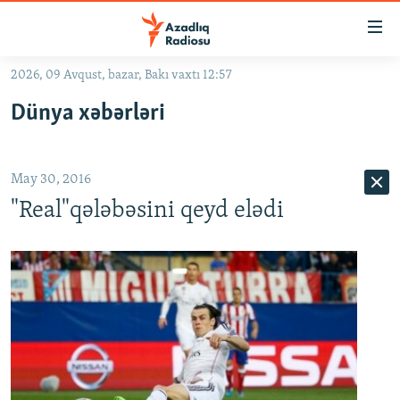
Keçid
linkləri
Əsas
2026, 09 Avqust, bazar, Bakı vaxtı 12:57
məzmuna
GÜNDƏM
Dünya xəbərləri
qayıt
#İZAHLA
Əsas
KORRUPSIOMETR
naviqasiyaya
May 30, 2016
qayıt
#ƏSLINDƏ
Axtarışa
"Real"qələbəsini qeyd elədi
FƏRQƏ BAX
keç
QANUNI DOĞRU
ARAŞDIRMA
MULTIMEDIA
RADIO ARXIV
VIDEO
HAQQIMIZDA
FOTOQALEREYA
OXU ZALI