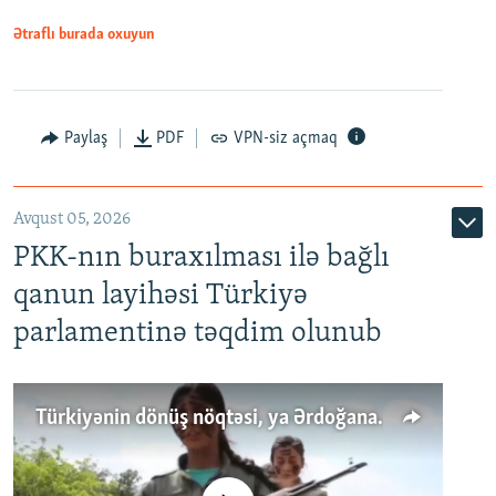
Ətraflı burada oxuyun
Paylaş
PDF
VPN-siz açmaq
Avqust 05, 2026
PKK-nın buraxılması ilə bağlı
qanun layihəsi Türkiyə
parlamentinə təqdim olunub
Türkiyənin dönüş nöqtəsi, ya Ərdoğana üçüncü şans: PKK ilə qəfil barışıq nə deməkdir?