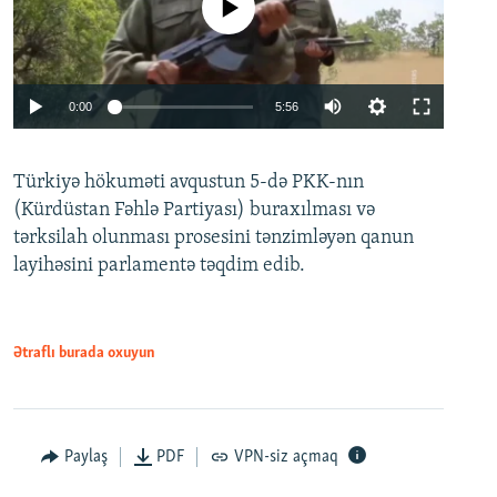
No media source currently available
Auto
0:00
5:56
240p
Türkiyə hökuməti avqustun 5-də PKK-nın
360p
(Kürdüstan Fəhlə Partiyası) buraxılması və
480p
Auto
240p
360p
480p
tərksilah olunması prosesini tənzimləyən qanun
720p
layihəsini parlamentə təqdim edib.
720p
1080p
1080p
Ətraflı burada oxuyun
Paylaş
PDF
VPN-siz açmaq