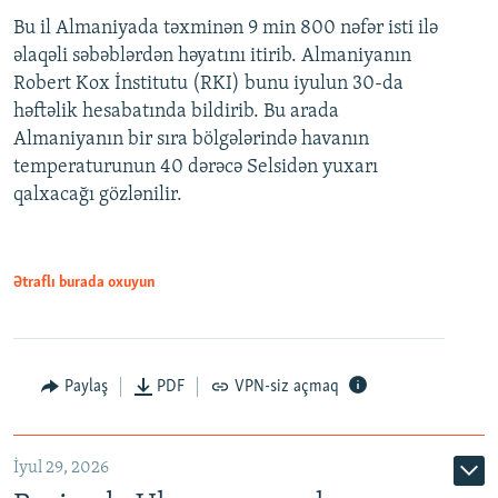
Bu il Almaniyada təxminən 9 min 800 nəfər isti ilə
əlaqəli səbəblərdən həyatını itirib. Almaniyanın
Robert Kox İnstitutu (RKI) bunu iyulun 30-da
həftəlik hesabatında bildirib. Bu arada
Almaniyanın bir sıra bölgələrində havanın
temperaturunun 40 dərəcə Selsidən yuxarı
qalxacağı gözlənilir.
Ətraflı burada oxuyun
Paylaş
PDF
VPN-siz açmaq
İyul 29, 2026