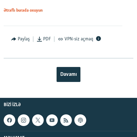
Ətraflı burada oxuyun
Paylaş
PDF
VPN-siz açmaq
Davamı
BIZI IZLƏ