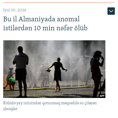
İyul 30, 2026
Bu il Almaniyada anomal
istilərdən 10 min nəfər ölüb
Kölndə yay istisindən qorunmaq məqsədilə su çiləyən
şlanqlar