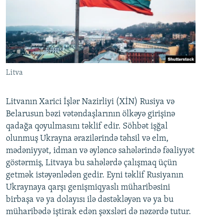
Litva
Litvanın Xarici İşlər Nazirliyi (XİN) Rusiya və
Belarusun bəzi vətəndaşlarının ölkəyə girişinə
qadağa qoyulmasını təklif edir. Söhbət işğal
olunmuş Ukrayna ərazilərində təhsil və elm,
mədəniyyət, idman və əyləncə sahələrində fəaliyyət
göstərmiş, Litvaya bu sahələrdə çalışmaq üçün
getmək istəyənlədən gedir. Eyni təklif Rusiyanın
Ukraynaya qarşı genişmiqyaslı müharibəsini
birbaşa və ya dolayısı ilə dəstəkləyən və ya bu
müharibədə iştirak edən şəxsləri də nəzərdə tutur.