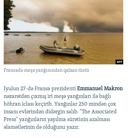
Fransada meşə yanğınından qalxan tüstü
İyulun 27-də Fransa prezidenti
Emmanuel Makron
nəzarətdən çıxmış iri meşə yanğınları ilə bağlı
böhran iclası keçirib. Yanğınlar 250 mindən çox
insanı evlərindən didərgin salıb. "The Associated
Press" yanğınların yayılma sürətinin azalması
əlamətlərinin də olduğunu yazır.