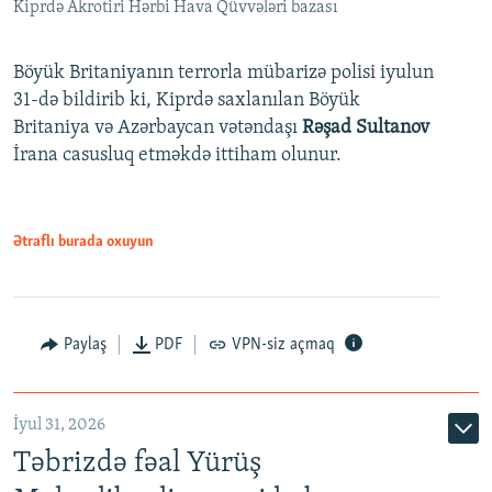
Kiprdə Akrotiri Hərbi Hava Qüvvələri bazası
Böyük Britaniyanın terrorla mübarizə polisi iyulun
31-də bildirib ki, Kiprdə saxlanılan Böyük
Britaniya və Azərbaycan vətəndaşı
Rəşad Sultanov
İrana casusluq etməkdə ittiham olunur.
Ətraflı burada oxuyun
Paylaş
PDF
VPN-siz açmaq
İyul 31, 2026
Təbrizdə fəal Yürüş