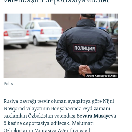
vətəndaşını deportasiya etdilər
Polis
Rusiya bayrağı təsvir olunan ayaqaltıya görə Nijni
Novqorod vilayətinin Bor şəhərində reyd zamanı
saxlanılan Özbəkistan vətəndaşı
Sevara Musayeva
ölkəsinə deportasiya ediləcək. Məlumatı
Özbəkistanın Miqrasiya Agentliyi yayıb.