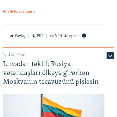
Ətraflı burada oxuyun
Paylaş
PDF
VPN-siz açmaq
İyul 27, 2026
Litvadan təklif: Rusiya
vətəndaşları ölkəyə girərkən
Moskvanın təcavüzünü pisləsin