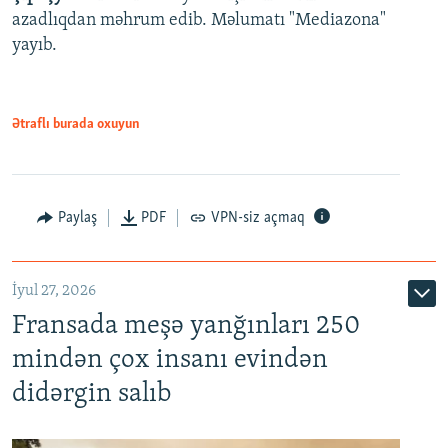
azadlıqdan məhrum edib. Məlumatı "Mediazona"
yayıb.
Ətraflı burada oxuyun
Paylaş
PDF
VPN-siz açmaq
İyul 27, 2026
Fransada meşə yanğınları 250
mindən çox insanı evindən
didərgin salıb