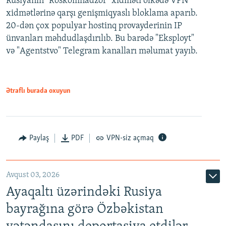
Rusiyanın "Roskomnadzor" xidməti ölkədə VPN
xidmətlərinə qarşı genişmiqyaslı bloklama aparıb.
20-dən çox populyar hostinq provayderinin IP
ünvanları məhdudlaşdırılıb. Bu barədə "Eksployt"
və "Agentstvo" Telegram kanalları məlumat yayıb.
Ətraflı burada oxuyun
Paylaş
PDF
VPN-siz açmaq
Avqust 03, 2026
Ayaqaltı üzərindəki Rusiya
bayrağına görə Özbəkistan