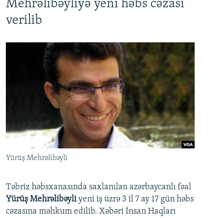
Mehrəlibəyliyə yeni həbs cəzası
verilib
Yürüş Mehrəlibəyli
Təbriz həbsxanasında saxlanılan azərbaycanlı fəal
Yürüş Mehrəlibəyli
yeni iş üzrə 3 il 7 ay 17 gün həbs
cəzasına məhkum edilib. Xəbəri İnsan Haqları