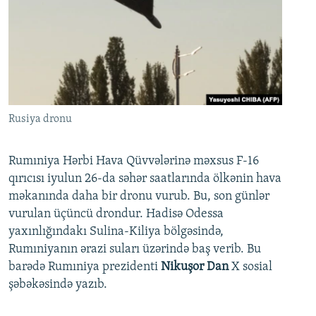
Rusiya dronu
Rumıniya Hərbi Hava Qüvvələrinə məxsus F-16
qırıcısı iyulun 26-da səhər saatlarında ölkənin hava
məkanında daha bir dronu vurub. Bu, son günlər
vurulan üçüncü drondur. Hadisə Odessa
yaxınlığındakı Sulina-Kiliya bölgəsində,
Rumıniyanın ərazi suları üzərində baş verib. Bu
barədə Rumıniya prezidenti
Nikuşor Dan
X sosial
şəbəkəsində yazıb.