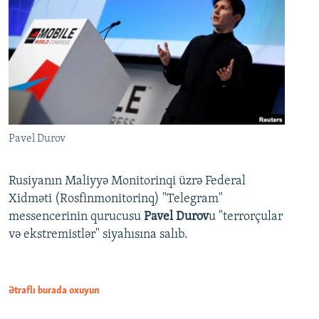
Pavel Durov
Rusiyanın Maliyyə Monitorinqi üzrə Federal
Xidməti (Rosfinmonitorinq) "Telegram"
messencerinin qurucusu
Pavel Durov
u "terrorçular
və ekstremistlər" siyahısına salıb.
Ətraflı burada oxuyun