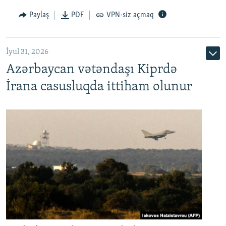
Paylaş
PDF
VPN-siz açmaq
İyul 31, 2026
Azərbaycan vətəndaşı Kiprdə
İrana casusluqda ittiham olunur