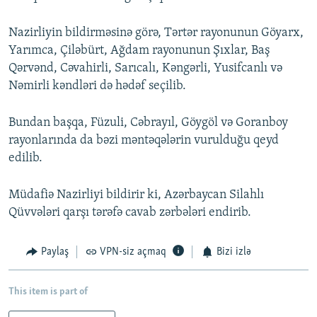
Nazirliyin bildirməsinə görə, Tərtər rayonunun Göyarx,
Yarımca, Çiləbürt, Ağdam rayonunun Şıxlar, Baş
Qərvənd, Cəvahirli, Sarıcalı, Kəngərli, Yusifcanlı və
Nəmirli kəndləri də hədəf seçilib.
Bundan başqa, Füzuli, Cəbrayıl, Göygöl və Goranboy
rayonlarında da bəzi məntəqələrin vurulduğu qeyd
edilib.
Müdafiə Nazirliyi bildirir ki, Azərbaycan Silahlı
Qüvvələri qarşı tərəfə cavab zərbələri endirib.
Paylaş
VPN-siz açmaq
Bizi izlə
This item is part of