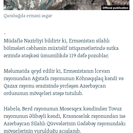
İNFOQRAFIKA
AZƏRBAYCAN ƏDƏBIYYATI KITABXANASI
MISSIYAMIZ
BIZI IZLƏ
Qarabağda erməni əsgər
KARIKATURA
İSLAM VƏ DEMOKRATIYA
PEŞƏ ETIKASI VƏ JURNALISTIKA STANDARTLARIMIZ
İZ - MƏDƏNIYYƏT PROQRAMI
MATERIALLARIMIZDAN ISTIFADƏ
-
AZADLIQRADIOSU MOBIL TELEFONUNUZDA
RFE/RL-in bütün saytları
Müdafiə Nazirliyi bildirir ki, Ermənistan silahlı
bölmələri cəbhənin müxtəlif istiqamətlərində sutka
BIZIMLƏ ƏLAQƏ
ərzində atəşkəsi ümumilikdə 119 dəfə pozublar.
XƏBƏR BÜLLETENLƏRIMIZ
Məlumatda qeyd edilir ki, Ermənistanın İcevan
rayonundan Ağstafa rayonunun Köhnəqışlaq kəndi və
Qazax rayonu ərazisində yerləşən Azərbaycan
ordusunun mövqeləri atəşə tutulub.
Habelə, Berd rayonunun Mosesqex kəndindən Tovuz
rayonunun Əlibəyli kəndi, Krasnoselsk rayonundan isə
Azərbaycan Silahlı Qüvvələrinin Gədəbəy rayonundakı
mövqelərinin vurulduğu açıqlanıb.