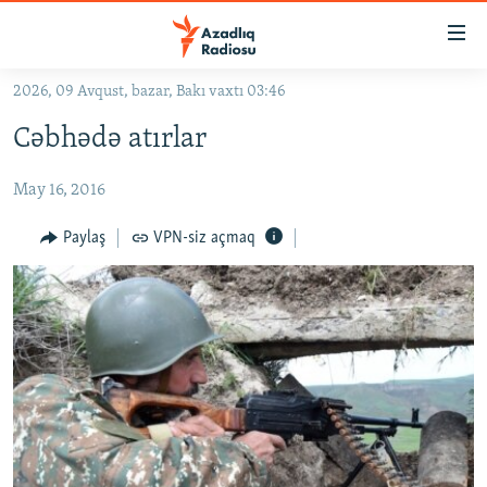
Keçid
linkləri
Əsas
2026, 09 Avqust, bazar, Bakı vaxtı 03:46
məzmuna
GÜNDƏM
Cəbhədə atırlar
qayıt
#İZAHLA
Əsas
May 16, 2016
KORRUPSIOMETR
naviqasiyaya
qayıt
#ƏSLINDƏ
Paylaş
VPN-siz açmaq
Axtarışa
FƏRQƏ BAX
keç
QANUNI DOĞRU
ARAŞDIRMA
MULTIMEDIA
RADIO ARXIV
VIDEO
HAQQIMIZDA
FOTOQALEREYA
OXU ZALI