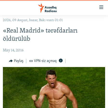
Keçid
linkləri
Əsas
2026, 09 Avqust, bazar, Bakı vaxtı 01:01
məzmuna
GÜNDƏM
«Real Madrid» tərəfdarları
qayıt
#İZAHLA
Əsas
öldürülüb
KORRUPSIOMETR
naviqasiyaya
qayıt
May 14, 2016
#ƏSLINDƏ
Axtarışa
FƏRQƏ BAX
Paylaş
VPN-siz açmaq
keç
QANUNI DOĞRU
ARAŞDIRMA
MULTIMEDIA
RADIO ARXIV
VIDEO
HAQQIMIZDA
FOTOQALEREYA
OXU ZALI