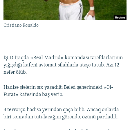
İNFOQRAFIKA
AZƏRBAYCAN ƏDƏBIYYATI KITABXANASI
MISSIYAMIZ
BIZI IZLƏ
KARIKATURA
İSLAM VƏ DEMOKRATIYA
PEŞƏ ETIKASI VƏ JURNALISTIKA STANDARTLARIMIZ
Cristiano Ronaldo
İZ - MƏDƏNIYYƏT PROQRAMI
MATERIALLARIMIZDAN ISTIFADƏ
AZADLIQRADIOSU MOBIL TELEFONUNUZDA
RFE/RL-in bütün saytları
-
BIZIMLƏ ƏLAQƏ
İŞİD İraqda «Real Madrid» komandası tərəfdarlarının
XƏBƏR BÜLLETENLƏRIMIZ
yığışdığı kafeni avtomat silahlarla atəşə tutub. Azı 12
nəfər ölüb.
Hadisə şiələrin sıx yaşadığı Bələd şəhərindəki «Əl-
Furat» kafesində baş verib.
3 terrorçu hadisə yerindən qaça bilib. Ancaq onlarda
biri sonradan tutulacağını görəndə, özünü partladıb.