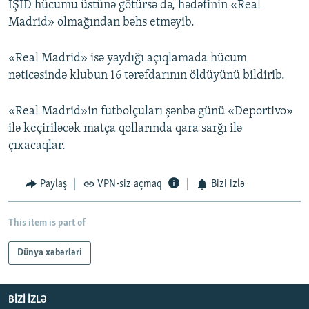
İŞİD hücumu üstünə götürsə də, hədəfinin «Real
Madrid» olmağından bəhs etməyib.
«Real Madrid» isə yaydığı açıqlamada hücum
nəticəsində klubun 16 tərəfdarının öldüyünü bildirib.
«Real Madrid»in futbolçuları şənbə günü «Deportivo»
ilə keçiriləcək matça qollarında qara sarğı ilə
çıxacaqlar.
Paylaş
VPN-siz açmaq
Bizi izlə
This item is part of
Dünya xəbərləri
BIZI IZLƏ