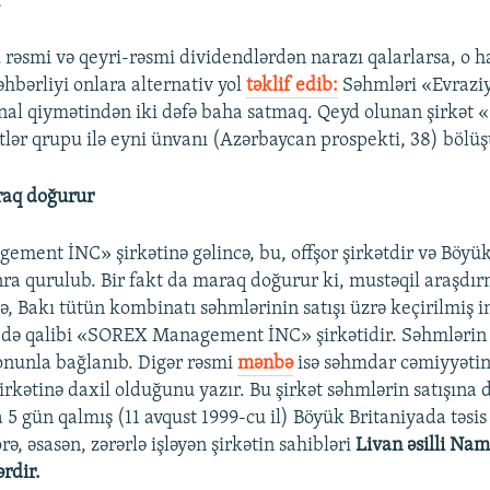
.
rəsmi və qeyri-rəsmi dividendlərdən narazı qalarlarsa, o 
hbərliyi onlara alternativ yol
təklif edib:
Səhmləri «Evraziy
l qiymətindən iki dəfə baha satmaq. Qeyd olunan şirkət «
tlər qrupu ilə eyni ünvanı (Azərbaycan prospekti, 38) bölüş
raq doğurur
ent İNC» şirkətinə gəlincə, bu, offşor şirkətdir və Böyük
nra qurulub. Bir fakt da maraq doğurur ki, mustəqil araşd
ə, Bakı tütün kombinatı səhmlərinin satışı üzrə keçirilmiş i
də qalibi «SOREX Management İNC» şirkətidir. Səhmlərin a
onunla bağlanıb. Digər rəsmi
mənbə
isə səhmdar cəmiyyəti
irkətinə daxil olduğunu yazır. Bu şirkət səhmlərin satışına 
5 gün qalmış (11 avqust 1999-cu il) Böyük Britaniyada təsis
ə, əsasən, zərərlə işləyən şirkətin sahibləri
Livan əsilli Nam
rdir.