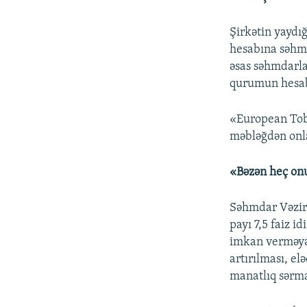
Şirkətin yaydı
hesabına səhm
əsas səhmdarla
qurumun hesabı
«European Tob
məbləğdən onla
«Bəzən heç onu
Səhmdar Vəzir 
payı 7,5 faiz i
imkan verməyən
artırılması, el
manatlıq sərma