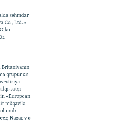
halda səhmdar
a Co., Ltd.»
Gilan
ür.
 Britaniyanın
ırma qrupunun
nvestisiya
lqı-satqı
nin «European
dir müqavilə
 olunub.
eer, Nazar v ə