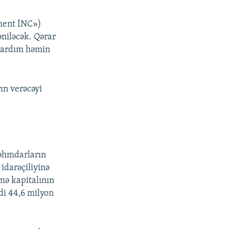
ment İNC»)
niləcək. Qərar
 yardım həmin
n verəcəyi
səhmdarların
 idarəçiliyinə
mə kapitalının
ndi 44,6 milyon