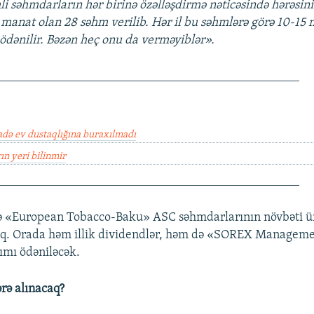
i səhmdarların hər birinə özəlləşdirmə nəticəsində hərəsin
 manat olan 28 səhm verilib. Hər il bu səhmlərə görə 10-15
ödənilir. Bəzən heç onu da verməyiblər».
________________________________________________
adə ev dustaqlığına buraxılmadı
ın yeri bilinmir
________________________________________________
ə «European Tobacco-Baku» ASC səhmdarlarının növbəti
caq. Orada həm illik dividendlər, həm də «SOREX Managem
dımı ödəniləcək.
rə alınacaq?