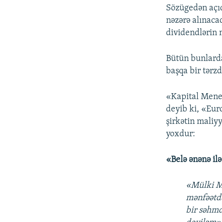
Sözügedən açıq
nəzərə alınac
dividendlərin m
Bütün bunlarda
başqa bir tərzd
«Kapital Menec
deyib ki, «Eur
şirkətin maliyy
yoxdur:
«Belə ənənə il
«Mülki Mə
mənfəətd
bir səhmd