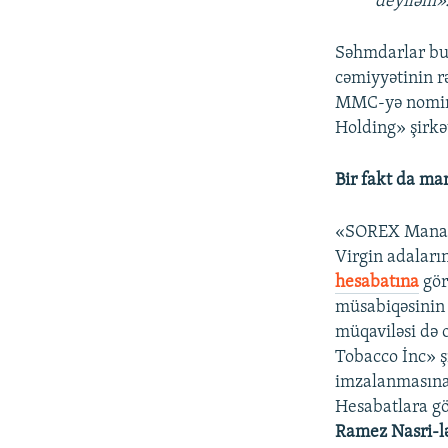
deyiləm»
Səhmdarlar bu 
cəmiyyətinin rə
MMC-yə nomina
Holding» şirkə
Bir fakt da ma
«SOREX Managem
Virgin adaları
hesabatına
gör
müsabiqəsinin 
müqaviləsi də 
Tobacco İnc» ş
imzalanmasına 
Hesabatlara gör
Ramez Nasri-lə