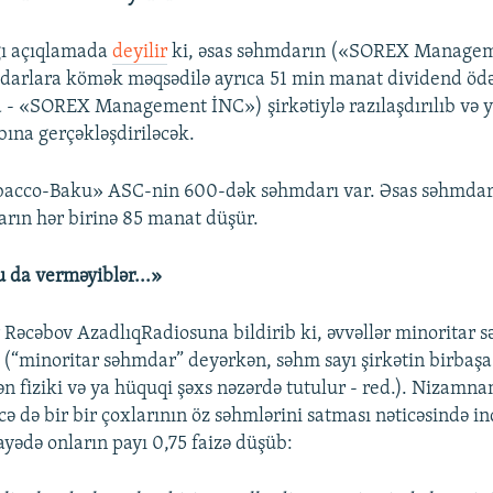
ğı açıqlamada
deyilir
ki, əsas səhmdarın («SOREX Manage
darlara kömək məqsədilə ayrıca 51 min manat dividend ödə
 - «SOREX Management İNC») şirkətiylə razılaşdırılıb və
na gerçəkləşdiriləcək.
acco-Baku» ASC-nin 600-dək səhmdarı var. Əsas səhmdarı
rın hər birinə 85 manat düşür.
 da verməyiblər...»
Rəcəbov AzadlıqRadiosuna bildirib ki, əvvəllər minoritar 
di (“minoritar səhmdar” deyərkən, səhm sayı şirkətin birbaşa
 fiziki və ya hüquqi şəxs nəzərdə tutulur - red.). Nizamna
əcə də bir bir çoxlarının öz səhmlərini satması nəticəsində i
yədə onların payı 0,75 faizə düşüb: