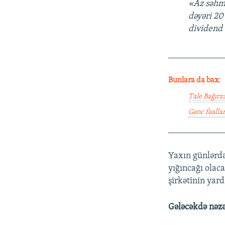
«Az səhml
dəyəri 20
dividend 
____________
Bunlara da bax:
Tale Bağırz
Gənc fəallar
____________
Yaxın günlərd
yığıncağı ola
şirkətinin yar
Gələcəkdə nəzə