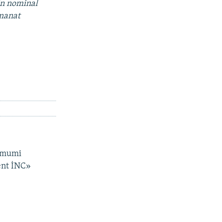
in nominal
 manat
 ümumi
ent İNC»