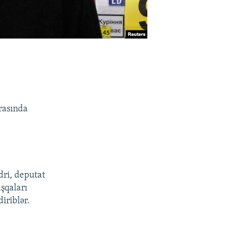
rasında
dri, deputat
şqaları
iriblər.