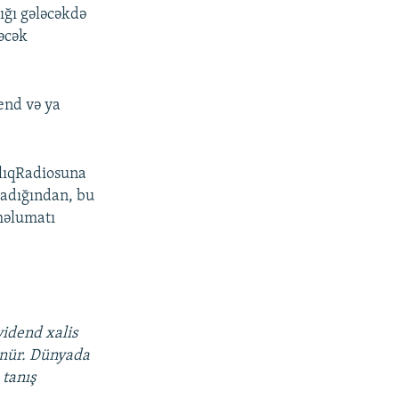
ığı gələcəkdə
əcək
end və ya
lıqRadiosuna
madığından, bu
 məlumatı
idend xalis
ünür. Dünyada
 tanış