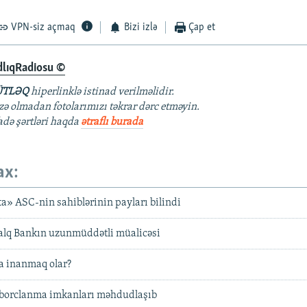
VPN-siz açmaq
Bizi izlə
Çap et
dlıqRadiosu ©
TLƏQ
hiperlinklə istinad verilməlidir.
azə olmadan fotolarımızı təkrar dərc etməyin.
fadə şərtləri haqda
ətraflı burada
ax:
ta» ASC-nin sahiblərinin payları bilindi
alq Bankın uzunmüddətli müalicəsi
 inanmaq olar?
i borclanma imkanları məhdudlaşıb