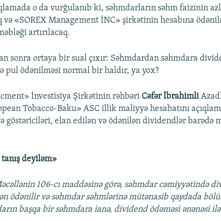
lamada o da vurğulanıb ki, səhmdarların səhm faizinin azl
aq və «SOREX Management İNC» şirkətinin hesabına ödənil
əbləği artırılacaq.
n sonra ortaya bir sual çıxır: Səhmdardan səhmdara divid
ə pul ödənilməsi normal bir haldır, ya yox?
ment» İnvestisiya Şirkətinin rəhbəri
Cəfər İbrahimli
Azad
opean Tobacco-Baku» ASC illik maliyyə hesabatını açıqla
ə göstəriciləri, elan edilən və ödənilən dividendlər barədə
ə tanış deyiləm»
cəllənin 106-cı maddəsinə görə, səhmdar cəmiyyətində div
ən ödənilir və səhmdar səhmlərinə mütənasib qaydada böl
arın başqa bir səhmdara ianə, dividend ödəməsi ənənəsi ilə