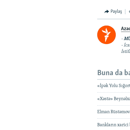
Paylaş
Aza
-
MÜ
- İc
İsti
Buna da b
«İpək Yolu Sığor
«Xəstə» Beynəlx
Elman Rüstəmova
Bankların xaric