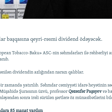
r başqasına qeyri-rəsmi dividend ödəyəcək.
opean Tobacco-Baku» ASC-nin səhmdarları ilə rəhbərliyi a
anıb.
nilən dividendin azlığından narazı qalıblar.
ir zamanda yatırılıb. Səhmdar cəmiyyəti idarə heyətinin sə
 Müşahidə Şurasının üzvü, professor
Qəzənfər Paşayev
və ba
ləyəndən sonra irəli sürülən şərtlərə öz münasibətlərini bild
mdara 85 manat yardım