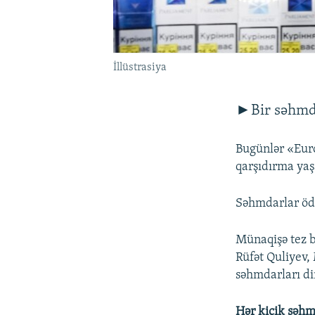
İllüstrasiya
►Bir səhmda
Bugünlər «Eur
qarşıdırma yaş
Səhmdarlar ödə
Münaqişə tez b
Rüfət Quliyev,
səhmdarları din
Hər kiçik səh