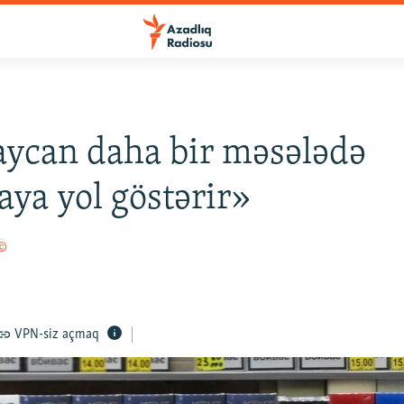
ycan daha bir məsələdə
ya yol göstərir»
 ©
VPN-siz açmaq