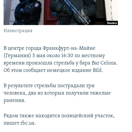
İNFOQRAFIKA
AZƏRBAYCAN ƏDƏBIYYATI KITABXANASI
MISSIYAMIZ
BIZI IZLƏ
KARIKATURA
İSLAM VƏ DEMOKRATIYA
PEŞƏ ETIKASI VƏ JURNALISTIKA STANDARTLARIMIZ
İZ - MƏDƏNIYYƏT PROQRAMI
MATERIALLARIMIZDAN ISTIFADƏ
Иллюстрация
AZADLIQRADIOSU MOBIL TELEFONUNUZDA
RFE/RL-in bütün saytları
BIZIMLƏ ƏLAQƏ
В центре города Франкфурт-на-Майне
(Германия) 5 мая около 16:30 по местному
XƏBƏR BÜLLETENLƏRIMIZ
времени произошла стрельба у бара Bar Celona.
Об этом сообщает немецкое издание Bild.
В результате стрельбы пострадали три
человека, два из которых получили тяжелые
ранения.
Рядом также находится полицейский участок,
пишет rbc.ua.