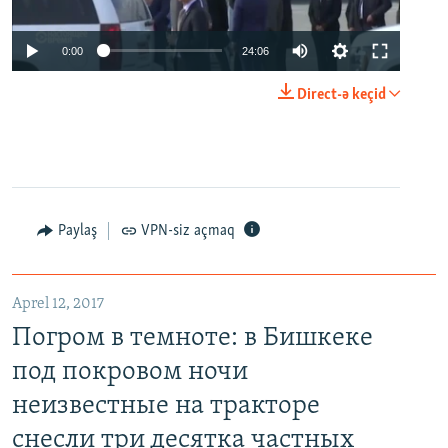
0:00
24:06
Direct-ə keçid
Paylaş
VPN-siz açmaq
Aprel 12, 2017
Погром в темноте: в Бишкеке
под покровом ночи
неизвестные на тракторе
снесли три десятка частных