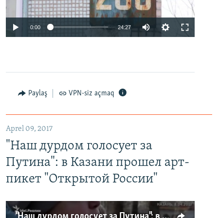
0:00
24:27
Paylaş
VPN-siz açmaq
Aprel 09, 2017
"Наш дурдом голосует за
Путина": в Казани прошел арт-
пикет "Открытой России"
"Наш дурдом голосует за Путина": в Казани прошел арт-пикет "Открытой России"