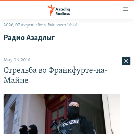
Keçid
linkləri
Əsas
2026, 07 Avqust, cümə, Bakı vaxtı 16:46
məzmuna
GÜNDƏM
Радио Азадлыг
qayıt
#İZAHLA
Əsas
KORRUPSIOMETR
naviqasiyaya
May 06, 2016
qayıt
#ƏSLINDƏ
Axtarışa
Стрельба во Франкфурте-на-
FƏRQƏ BAX
keç
Майне
QANUNI DOĞRU
ARAŞDIRMA
MULTIMEDIA
RADIO ARXIV
VIDEO
HAQQIMIZDA
FOTOQALEREYA
OXU ZALI