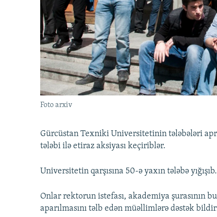
İNFOQRAFIKA
AZƏRBAYCAN ƏDƏBIYYATI KITABXANASI
MISSIYAMIZ
KARIKATURA
İSLAM VƏ DEMOKRATIYA
PEŞƏ ETIKASI VƏ JURNALISTIKA
STANDARTLARIMIZ
İZ - MƏDƏNIYYƏT PROQRAMI
MATERIALLARIMIZDAN ISTIFADƏ
AZADLIQRADIOSU MOBIL TELEFONUNUZDA
BIZIMLƏ ƏLAQƏ
XƏBƏR BÜLLETENLƏRIMIZ
Foto arxiv
Gürcüstan Texniki Universitetinin tələbələri apre
tələbi ilə etiraz aksiyası keçiriblər.
Universitetin qarşısına 50-ə yaxın tələbə yığışıb.
Onlar rektorun istefası, akademiya şurasının bur
aparılmasını təlb edən müəllimlərə dəstək bildir