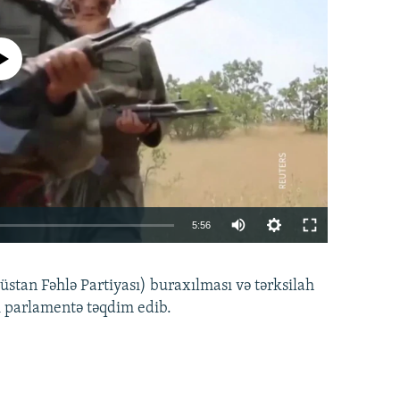
currently available
Auto
5:56
240p
EMBED
PAYLAŞ
tan Fəhlə Partiyası) buraxılması və tərksilah
360p
i parlamentə təqdim edib.
480p
720p
1080p