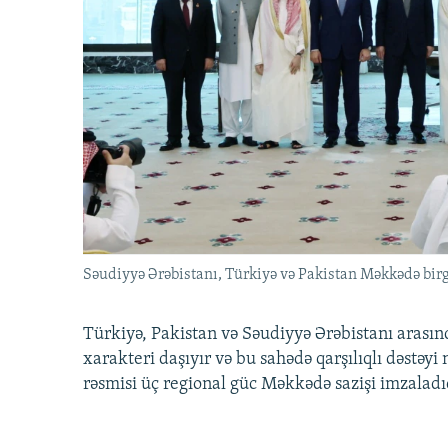
Səudiyyə Ərəbistanı, Türkiyə və Pakistan Məkkədə birg
Türkiyə, Pakistan və Səudiyyə Ərəbistanı arası
xarakteri daşıyır və bu sahədə qarşılıqlı dəstəy
rəsmisi üç regional güc Məkkədə sazişi imzaladı