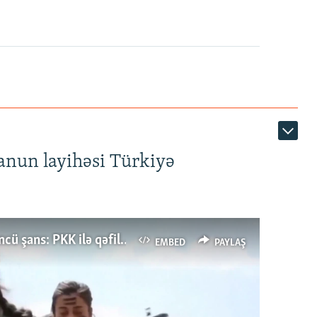
anun layihəsi Türkiyə
Türkiyənin dönüş nöqtəsi, ya Ərdoğana üçüncü şans: PKK ilə qəfil barışıq nə deməkdir?
EMBED
PAYLAŞ