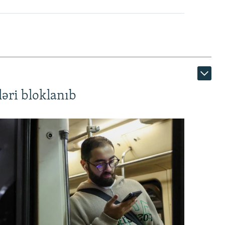
360p
480p
1080p
əri bloklanıb