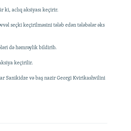
 ki, aclıq aksiyası keçirir.
vvəl seçki keçirilməsini tələb edən tələbələr əks
ləri də həmrəylik bildirib.
ksiya keçirilir.
amar Sanikidze və baş nazir Georgi Kvirikashvilini