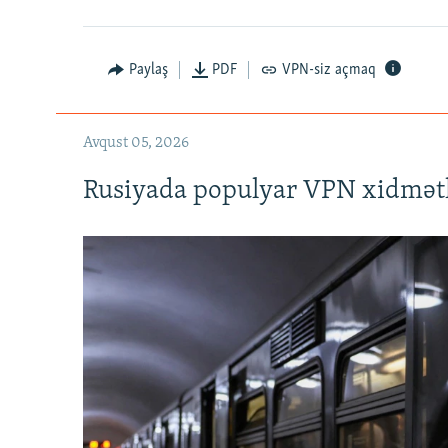
Auto
240p
720p
Paylaş
PDF
VPN-siz açmaq
Avqust 05, 2026
Rusiyada populyar VPN xidmətl