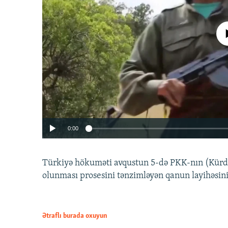
No media source 
0:00
Türkiyə hökuməti avqustun 5-də PKK-nın (Kürdüs
olunması prosesini tənzimləyən qanun layihəsin
Ətraflı burada oxuyun