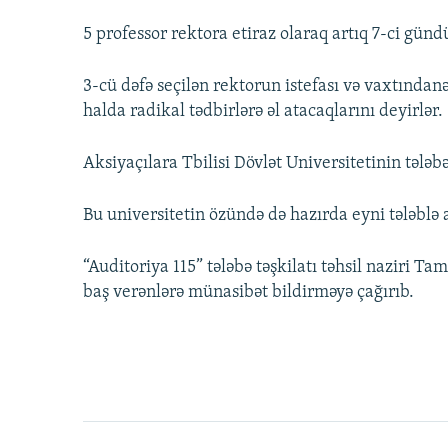
5 professor rektora etiraz olaraq artıq 7-ci gündür
3-cü dəfə seçilən rektorun istefası və vaxtındanə
halda radikal tədbirlərə əl atacaqlarını deyirlər.
Aksiyaçılara Tbilisi Dövlət Universitetinin tələbə
Bu universitetin özündə də hazırda eyni tələblə a
“Auditoriya 115” tələbə təşkilatı təhsil naziri T
baş verənlərə münasibət bildirməyə çağırıb.