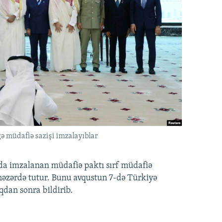
ə müdafiə sazişi imzalayıblar
nda imzalanan müdafiə paktı sırf müdafiə
i nəzərdə tutur. Bunu avqustun 7-də Türkiyə
qdan sonra bildirib.