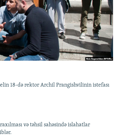
lin 18-də rektor Archil Prangishvilinin istefası
axılması və təhsil sahəsində islahatlar
iblər.