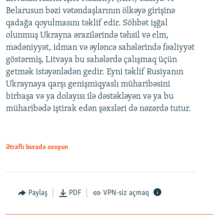
Belarusun bəzi vətəndaşlarının ölkəyə girişinə
qadağa qoyulmasını təklif edir. Söhbət işğal
olunmuş Ukrayna ərazilərində təhsil və elm,
mədəniyyət, idman və əyləncə sahələrində fəaliyyət
göstərmiş, Litvaya bu sahələrdə çalışmaq üçün
getmək istəyənlədən gedir. Eyni təklif Rusiyanın
Ukraynaya qarşı genişmiqyaslı müharibəsini
birbaşa və ya dolayısı ilə dəstəkləyən və ya bu
müharibədə iştirak edən şəxsləri də nəzərdə tutur.
Ətraflı burada oxuyun
Paylaş
PDF
VPN-siz açmaq