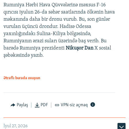
Rumıniya Hərbi Hava Qüvvələrinə məxsus F-16
qırıcısı iyulun 26-da səhər saatlarında ölkənin hava
məkanında daha bir dronu vurub. Bu, son günlər
vurulan üçüncü drondur. Hadisə Odessa
yaxınlığındakı Sulina-Kiliya bölgəsində,
Rumıniyanın ərazi suları üzərində baş verib. Bu
barədə Rumıniya prezidenti
Nikuşor Dan
X sosial
şəbəkəsində yazıb.
Ətraflı burada oxuyun
Paylaş
PDF
VPN-siz açmaq
İyul 27, 2026