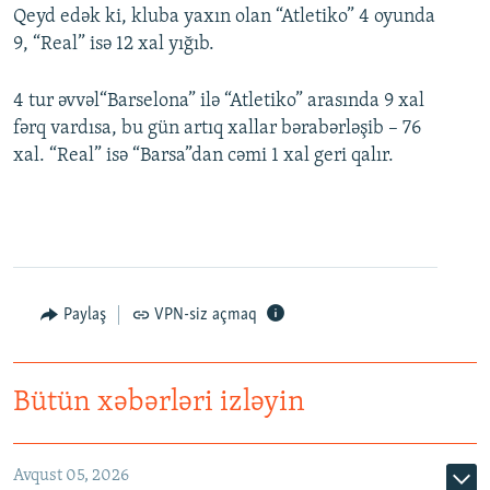
Qeyd edək ki, kluba yaxın olan “Atletiko” 4 oyunda
9, “Real” isə 12 xal yığıb.
4 tur əvvəl“Barselona” ilə “Atletiko” arasında 9 xal
fərq vardısa, bu gün artıq xallar bərabərləşib – 76
xal. “Real” isə “Barsa”dan cəmi 1 xal geri qalır.
Paylaş
VPN-siz açmaq
Bütün xəbərləri izləyin
Avqust 05, 2026