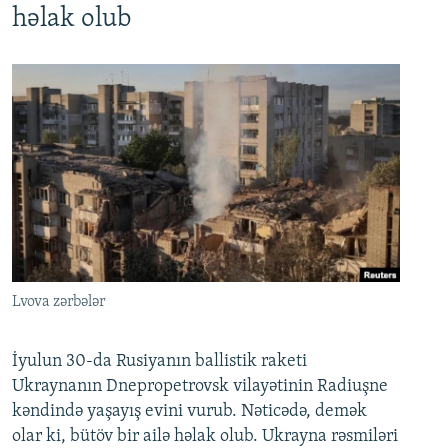
həlak olub
Lvova zərbələr
İyulun 30-da Rusiyanın ballistik raketi
Ukraynanın Dnepropetrovsk vilayətinin Radiuşne
kəndində yaşayış evini vurub. Nəticədə, demək
olar ki, bütöv bir ailə həlak olub. Ukrayna rəsmiləri