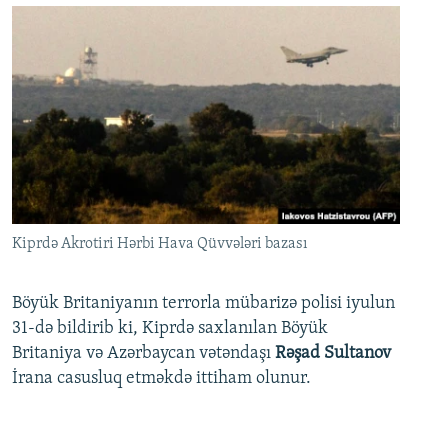
Kiprdə Akrotiri Hərbi Hava Qüvvələri bazası
Böyük Britaniyanın terrorla mübarizə polisi iyulun
31-də bildirib ki, Kiprdə saxlanılan Böyük
Britaniya və Azərbaycan vətəndaşı
Rəşad Sultanov
İrana casusluq etməkdə ittiham olunur.