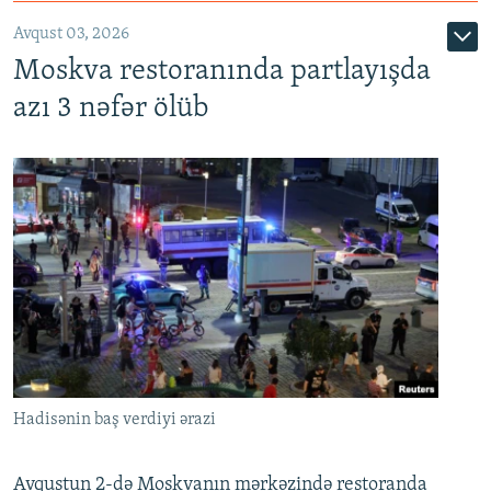
Avqust 03, 2026
Moskva restoranında partlayışda
azı 3 nəfər ölüb
Hadisənin baş verdiyi ərazi
Avqustun 2-də Moskvanın mərkəzində restoranda