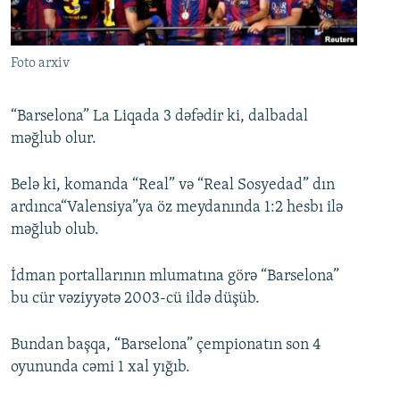
İNFOQRAFIKA
AZƏRBAYCAN ƏDƏBIYYATI KITABXANASI
MISSIYAMIZ
BIZI IZLƏ
KARIKATURA
İSLAM VƏ DEMOKRATIYA
PEŞƏ ETIKASI VƏ JURNALISTIKA STANDARTLARIMIZ
Foto arxiv
İZ - MƏDƏNIYYƏT PROQRAMI
MATERIALLARIMIZDAN ISTIFADƏ
AZADLIQRADIOSU MOBIL TELEFONUNUZDA
RFE/RL-in bütün saytları
“Barselona” La Liqada 3 dəfədir ki, dalbadal
məğlub olur.
BIZIMLƏ ƏLAQƏ
XƏBƏR BÜLLETENLƏRIMIZ
Belə ki, komanda “Real” və “Real Sosyedad” dın
ardınca“Valensiya”ya öz meydanında 1:2 hesbı ilə
məğlub olub.
İdman portallarının mlumatına görə “Barselona”
bu cür vəziyyətə 2003-cü ildə düşüb.
Bundan başqa, “Barselona” çempionatın son 4
oyununda cəmi 1 xal yığıb.