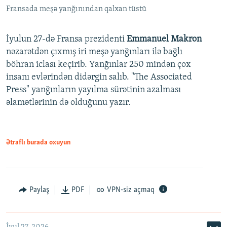
Fransada meşə yanğınından qalxan tüstü
İyulun 27-də Fransa prezidenti
Emmanuel Makron
nəzarətdən çıxmış iri meşə yanğınları ilə bağlı
böhran iclası keçirib. Yanğınlar 250 mindən çox
insanı evlərindən didərgin salıb. "The Associated
Press" yanğınların yayılma sürətinin azalması
əlamətlərinin də olduğunu yazır.
Ətraflı burada oxuyun
Paylaş
PDF
VPN-siz açmaq
İyul 27, 2026