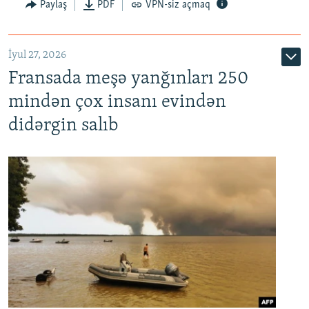
Paylaş
PDF
VPN-siz açmaq
İyul 27, 2026
Fransada meşə yanğınları 250
mindən çox insanı evindən
didərgin salıb