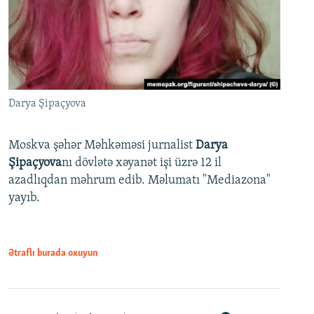
Darya Şipaçyova
Moskva şəhər Məhkəməsi jurnalist
Darya
Şipaçyova
nı dövlətə xəyanət işi üzrə 12 il
azadlıqdan məhrum edib. Məlumatı "Mediazona"
yayıb.
Ətraflı burada oxuyun