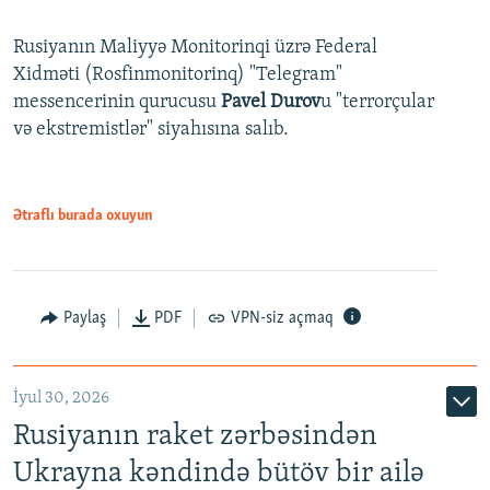
Rusiyanın Maliyyə Monitorinqi üzrə Federal
Xidməti (Rosfinmonitorinq) "Telegram"
messencerinin qurucusu
Pavel Durov
u "terrorçular
və ekstremistlər" siyahısına salıb.
Ətraflı burada oxuyun
Paylaş
PDF
VPN-siz açmaq
İyul 30, 2026
Rusiyanın raket zərbəsindən
Ukrayna kəndində bütöv bir ailə