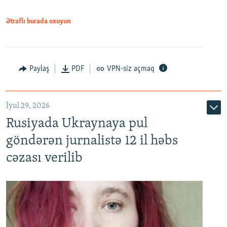
Ətraflı burada oxuyun
Paylaş
PDF
VPN-siz açmaq
İyul 29, 2026
Rusiyada Ukraynaya pul
göndərən jurnalistə 12 il həbs
cəzası verilib