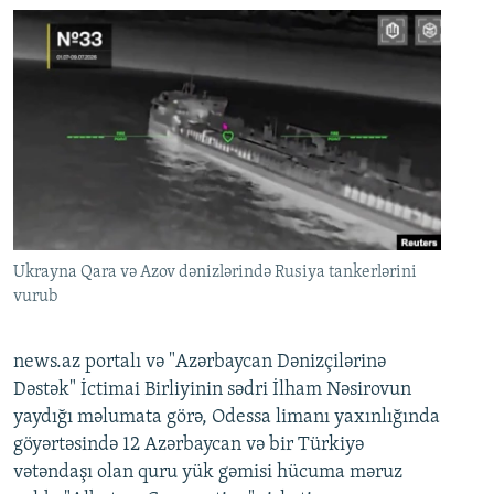
Ukrayna Qara və Azov dənizlərində Rusiya tankerlərini
vurub
news.az portalı və "Azərbaycan Dənizçilərinə
Dəstək" İctimai Birliyinin sədri İlham Nəsirovun
yaydığı məlumata görə, Odessa limanı yaxınlığında
göyərtəsində 12 Azərbaycan və bir Türkiyə
vətəndaşı olan quru yük gəmisi hücuma məruz