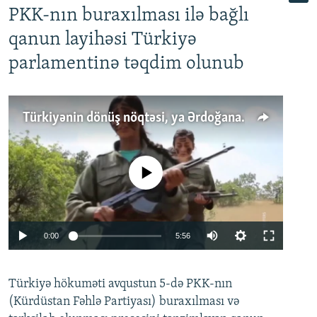
PKK-nın buraxılması ilə bağlı
qanun layihəsi Türkiyə
parlamentinə təqdim olunub
Türkiyənin dönüş nöqtəsi, ya Ərdoğana üçüncü şans: PKK ilə qəfil barışıq nə deməkdir?
No media source currently available
Auto
0:00
5:56
240p
Türkiyə hökuməti avqustun 5-də PKK-nın
360p
(Kürdüstan Fəhlə Partiyası) buraxılması və
480p
Auto
240p
360p
480p