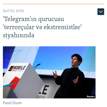
İyul 30, 2026
'Telegram'ın qurucusu
'terrorçular və ekstremistlər'
siyahısında
Pavel Durov