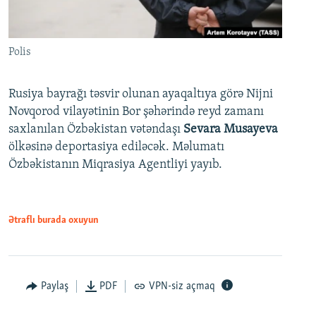
Polis
Rusiya bayrağı təsvir olunan ayaqaltıya görə Nijni
Novqorod vilayətinin Bor şəhərində reyd zamanı
saxlanılan Özbəkistan vətəndaşı
Sevara Musayeva
ölkəsinə deportasiya ediləcək. Məlumatı
Özbəkistanın Miqrasiya Agentliyi yayıb.
Ətraflı burada oxuyun
Paylaş
PDF
VPN-siz açmaq