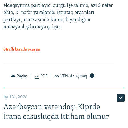
əldəqayırma partlayıcı qurğu işə salınıb, azı 3 nəfər
ölüb, 21 nəfər yaralanıb. İstintaq orqanları
partlayışın arxasında kimin dayandığını
müəyyənləşdirməyə çalışır.
Ətraflı burada oxuyun
Paylaş
PDF
VPN-siz açmaq
İyul 31, 2026
Azərbaycan vətəndaşı Kiprdə
İrana casusluqda ittiham olunur