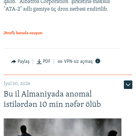
qalıb. "Albatros Corporation" şirkətinə məxsus
"ATA-2" adlı gəmiyə üç dron zərbəsi endirilib.
Ətraflı burada oxuyun
Paylaş
PDF
VPN-siz açmaq
İyul 30, 2026
Bu il Almaniyada anomal
istilərdən 10 min nəfər ölüb