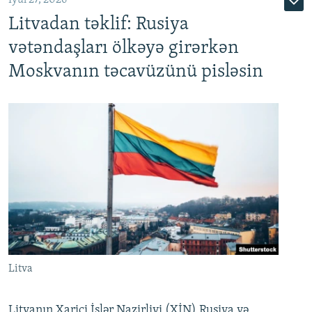
Litvadan təklif: Rusiya
vətəndaşları ölkəyə girərkən
Moskvanın təcavüzünü pisləsin
Litva
Litvanın Xarici İşlər Nazirliyi (XİN) Rusiya və