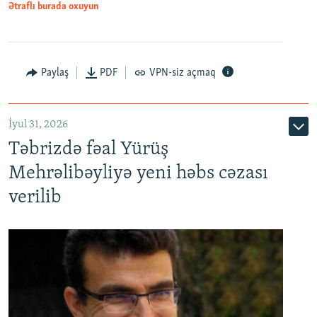
Ətraflı burada oxuyun
Paylaş
PDF
VPN-siz açmaq
İyul 31, 2026
Təbrizdə fəal Yürüş
Mehrəlibəyliyə yeni həbs cəzası
verilib