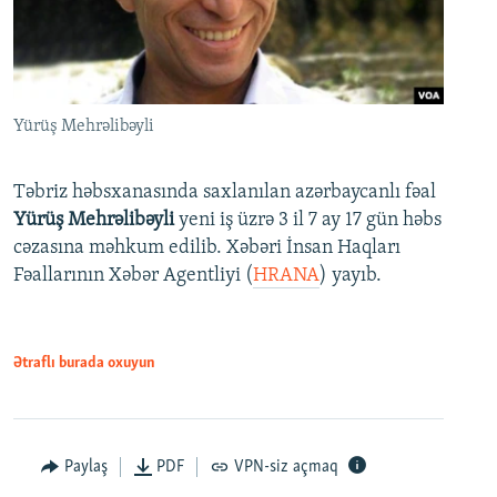
Yürüş Mehrəlibəyli
Təbriz həbsxanasında saxlanılan azərbaycanlı fəal
Yürüş Mehrəlibəyli
yeni iş üzrə 3 il 7 ay 17 gün həbs
cəzasına məhkum edilib. Xəbəri İnsan Haqları
Fəallarının Xəbər Agentliyi (
HRANA
) yayıb.
Ətraflı burada oxuyun
Paylaş
PDF
VPN-siz açmaq