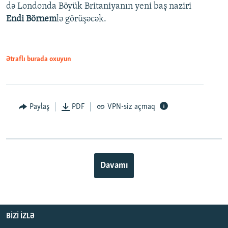
də Londonda Böyük Britaniyanın yeni baş naziri
Endi Börnem
lə görüşəcək.
Ətraflı burada oxuyun
Paylaş
PDF
VPN-siz açmaq
Davamı
BIZI IZLƏ