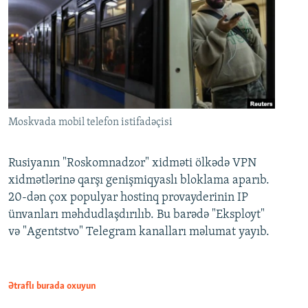
Moskvada mobil telefon istifadəçisi
Rusiyanın "Roskomnadzor" xidməti ölkədə VPN
xidmətlərinə qarşı genişmiqyaslı bloklama aparıb.
20-dən çox populyar hostinq provayderinin IP
ünvanları məhdudlaşdırılıb. Bu barədə "Eksployt"
və "Agentstvo" Telegram kanalları məlumat yayıb.
Ətraflı burada oxuyun