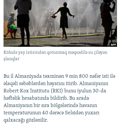
Kölndə yay istisindən qorunmaq məqsədilə su çiləyən
şlanqlar
Bu il Almaniyada təxminən 9 min 800 nəfər isti ilə
əlaqəli səbəblərdən həyatını itirib. Almaniyanın
Robert Kox İnstitutu (RKI) bunu iyulun 30-da
həftəlik hesabatında bildirib. Bu arada
Almaniyanın bir sıra bölgələrində havanın
temperaturunun 40 dərəcə Selsidən yuxarı
qalxacağı gözlənilir.