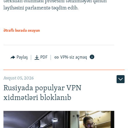
tərksilah olunması prosesini tənzimləyən qanun
720p
layihəsini parlamentə təqdim edib.
720p
1080p
1080p
Ətraflı burada oxuyun
Paylaş
PDF
VPN-siz açmaq
Avqust 05, 2026
Rusiyada populyar VPN
xidmətləri bloklanıb