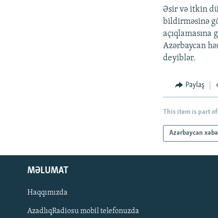
Əsir və itkin 
bildirməsinə g
açıqlamasına gö
Azərbaycan hər
deyiblər.
Paylaş
This item is part of
Azərbaycan xəbə
MƏLUMAT
Haqqımızda
AzadlıqRadiosu mobil telefonuzda