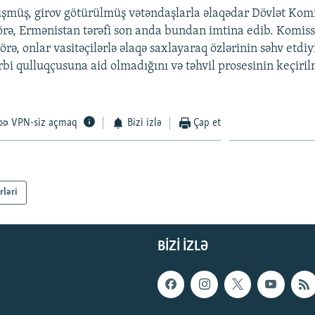
düşmüş, girov götürülmüş vətəndaşlarla əlaqədar Dövlət Kom
örə, Ermənistan tərəfi son anda bundan imtina edib. Komis
rə, onlar vasitəçilərlə əlaqə saxlayaraq özlərinin səhv etdiy
bi qulluqçusuna aid olmadığını və təhvil prosesinin keçiri
VPN-siz açmaq
Bizi izlə
Çap et
rləri
BIZI IZLƏ