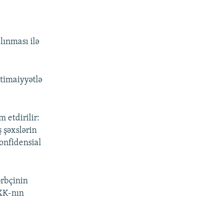
lınması ilə
timaiyyətlə
 etdirilir:
 şəxslərin
konfidensial
ərbçinin
QXK-nın