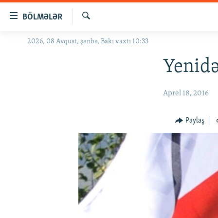
Keçid
BÖLMƏLƏR
linkləri
Axtar
Əsas
2026, 08 Avqust, şənbə, Bakı vaxtı 10:33
GÜNDƏM
məzmuna
#İZAHLA
Yenidə
qayıt
Əsas
KORRUPSIOMETR
naviqasiyaya
Aprel 18, 2016
#ƏSLINDƏ
qayıt
Axtarışa
FƏRQƏ BAX
Paylaş
keç
QANUNI DOĞRU
ARAŞDIRMA
MULTIMEDIA
RADIO ARXIV
VIDEO
HAQQIMIZDA
FOTOQALEREYA
OXU ZALI