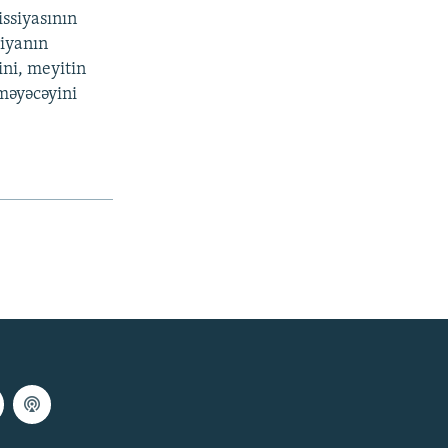
issiyasının
siyanın
ini, meyitin
lməyəcəyini