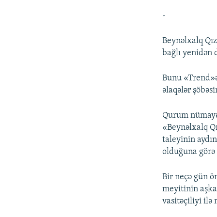
-
Beynəlxalq Qız
bağlı yenidən d
Bunu «Trend»ə
əlaqələr şöbəsi
Qurum nümayənd
«Beynəlxalq Qı
taleyinin aydın
olduğuna görə 
Bir neçə gün ö
meyitinin aşka
vasitəçiliyi il