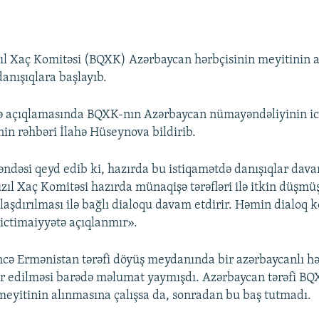
ıl Xaç Komitəsi (BQXK) Azərbaycan hərbçisinin meyitinin a
anışıqlara başlayıb.
 açıqlamasında BQXK-nın Azərbaycan nümayəndəliyinin ic
nin rəhbəri İlahə Hüseynova bildirib.
əsi qeyd edib ki, hazırda bu istiqamətdə danışıqlar davam
zıl Xaç Komitəsi hazırda münaqişə tərəfləri ilə itkin düşmüş
laşdırılması ilə bağlı dialoqu davam etdirir. Həmin dialoq 
ictimaiyyətə açıqlanmır».
ncə Ermənistan tərəfi döyüş meydanında bir azərbaycanlı h
r edilməsi barədə məlumat yaymışdı. Azərbaycan tərəfi B
ə meyitinin alınmasına çalışsa da, sonradan bu baş tutmadı.