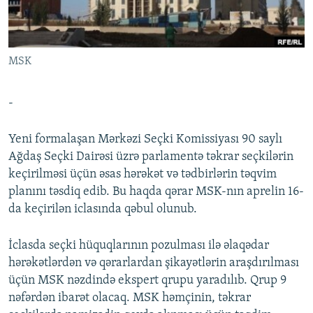
İNFOQRAFIKA
AZƏRBAYCAN ƏDƏBIYYATI KITABXANASI
MISSIYAMIZ
BIZI IZLƏ
KARIKATURA
İSLAM VƏ DEMOKRATIYA
PEŞƏ ETIKASI VƏ JURNALISTIKA STANDARTLARIMIZ
MSK
İZ - MƏDƏNIYYƏT PROQRAMI
MATERIALLARIMIZDAN ISTIFADƏ
AZADLIQRADIOSU MOBIL TELEFONUNUZDA
RFE/RL-in bütün saytları
-
BIZIMLƏ ƏLAQƏ
Yeni formalaşan Mərkəzi Seçki Komissiyası 90 saylı
XƏBƏR BÜLLETENLƏRIMIZ
Ağdaş Seçki Dairəsi üzrə parlamentə təkrar seçkilərin
keçirilməsi üçün əsas hərəkət və tədbirlərin təqvim
planını təsdiq edib. Bu haqda qərar MSK-nın aprelin 16-
da keçirilən iclasında qəbul olunub.
İclasda seçki hüquqlarının pozulması ilə əlaqədar
hərəkətlərdən və qərarlardan şikayətlərin araşdırılması
üçün MSK nəzdində ekspert qrupu yaradılıb. Qrup 9
nəfərdən ibarət olacaq. MSK həmçinin, təkrar