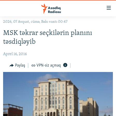
Keçid
linkləri
Əsas
2026, 07 Avqust, cümə, Bakı vaxtı 00:47
məzmuna
GÜNDƏM
MSK təkrar seçkilərin planını
qayıt
#İZAHLA
Əsas
təsdiqləyib
KORRUPSIOMETR
naviqasiyaya
qayıt
Aprel 16, 2016
#ƏSLINDƏ
Axtarışa
FƏRQƏ BAX
Paylaş
VPN-siz açmaq
keç
QANUNI DOĞRU
ARAŞDIRMA
MULTIMEDIA
RADIO ARXIV
VIDEO
HAQQIMIZDA
FOTOQALEREYA
OXU ZALI