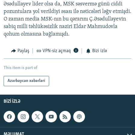
Əsədullayev lider olsa da, MSK səsvermə günü ciddi
pozuntulara yol verildiyi əsası ilə nəticələri ləğv etmişdi.
O zaman media MSK-nın bu qərarını Ç.Əsədullayevin
sabiq milli təhlükəsizlik naziri Eldar Mahmudovla
qohum olmasına bağlamışdı.
Paylaş
VPN-siz açmaq
Bizi izlə
This item is part of
Azərbaycan xəbərləri
BIZI IZLƏ
MƏLUMAT