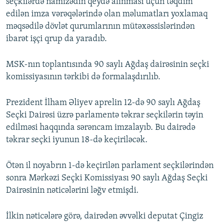
seçkilərdə namizədin qeydə alınması üçün təqdim
edilən imza vərəqələrində olan məlumatları yoxlamaq
məqsədilə dövlət qurumlarının mütəxəssislərindən
ibarət işçi qrup da yaradıb.
MSK-nın toplantısında 90 saylı Ağdaş dairəsinin seçki
komissiyasının tərkibi də formalaşdırılıb.
Prezident İlham Əliyev aprelin 12-də 90 saylı Ağdaş
Seçki Dairəsi üzrə parlamentə təkrar seçkilərin təyin
edilməsi haqqında sərəncam imzalayıb. Bu dairədə
təkrar seçki iyunun 18-də keçiriləcək.
Ötən il noyabrın 1-də keçirilən parlament seçkilərindən
sonra Mərkəzi Seçki Komissiyası 90 saylı Ağdaş Seçki
Dairəsinin nəticələrini ləğv etmişdi.
İlkin nəticələrə görə, dairədən əvvəlki deputat Çingiz