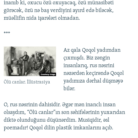
inanıb ki, oxucu özü oxuyacaq, özü münasibəti
görəcək, özü nə baş verdiyini ayırd edə biləcək,
müəllifin nida işarələri olmadan.
***
Az qala Qoqol yadımdan
çıxmışdı. Biz zəngin
insanlarıq, rus nəsrini
nəzərdən keçirəndə Qoqol
yadımıza dərhal düşməyə
Ölü canlar. İllüstrasiya
bilər.
O, rus nəsrinin dahisidir. Əgər mən inanclı insan
olsaydım, “Ölü canlar”ın son səhifələrinin yuxarıdan
diktə olunduğunu düşünərdim. Musiqidir, əsl
poemadır! Qoqol dilin plastik imkanlarını açıb.