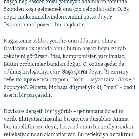
başqa heç kəsdən xoşu gəlməyən adamların fonunda
özündən xoşu gəlməmək onu çox cəlbedici edir. O, öz
qeyri-mükəmməlliyindən səmimi qüssə duyur.
“Kompromis” povesti bu haqdadır.
Kağız təmiz söhbət yeridir, onu aldatmaq olmaz.
Dovlatovu oxuyanda onun bütün həyatı boyu iztirab
çəkdiyini görürsən. İflas, kompromislər, yanılmalar.
Bütün problemlər bundan doğur. O, özünə qədər də
edilmiş hiyləgərliyi edir.
Saşa Çornı
deyir: “Я истину
тебе по-дружески открою: Поэт — мужчина. Даже с
бородою”. Əlbəttə, biz başa düşməliyik ki, “mən” – bədii
əsərin bir parçasıdır.
Dovlatov dəhşətli bir iş görüb – qəhrəmana öz adını
verib. Ehtiyatsız insanlar bu quyuya düşüblər. Amma
bu, müəllifin özü deyil, hərçənd onun bioqrafiyasından,
refleksiyasından əlamətlər var. Bu refleksiyalar faktnın