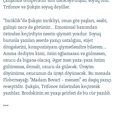
çalışanda temperatur sıfır dərəcəyə düşür, soyuq olur.
Trifonov və Şukşin soyuq deyillər.
“İnciklik”də Şukşin incikliyi, onun göz yaşları, əsəbi,
gülüşü necə də görünür... Emosional baxımdan
özündən keçirdiyin nəsrin qiyməti yoxdur. Soyuq
burunla yazılan əsərdə yazıçı ustalığını, süjet
döngələrini, kompozisiyanı qiymətləndirə bilərəm...
Amma dediyim kimi, özün ağlamasan və gülməsən,
oxucu da biganə olacaq. Əgər mən yaza-yaza özüm
gülürəmsə, deməli, oxucu da güləcək. Ürəyim
döyünürsə, oxucunun da ürəyi döyünəcək. Bu mənada
Flobersayağı “Madam Bovari – mənəm” ən dəqiq yazıçı
reseptidir. Şukşin, Trifonov özlərindən keçirərək
yazıblar, Brodskinin ən yaxşı şeirləri də bu cür yazılıb.
***