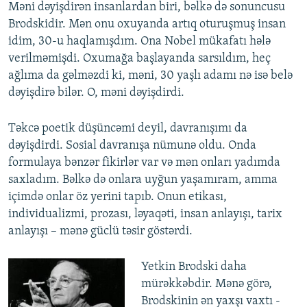
Məni dəyişdirən insanlardan biri, bəlkə də sonuncusu
Brodskidir. Mən onu oxuyanda artıq oturuşmuş insan
idim, 30-u haqlamışdım. Ona Nobel mükafatı hələ
verilməmişdi. Oxumağa başlayanda sarsıldım, heç
ağlıma da gəlməzdi ki, məni, 30 yaşlı adamı nə isə belə
dəyişdirə bilər. O, məni dəyişdirdi.
Təkcə poetik düşüncəmi deyil, davranışımı da
dəyişdirdi. Sosial davranışa nümunə oldu. Onda
formulaya bənzər fikirlər var və mən onları yadımda
saxladım. Bəlkə də onlara uyğun yaşamıram, amma
içimdə onlar öz yerini tapıb. Onun etikası,
individualizmi, prozası, ləyaqəti, insan anlayışı, tarix
anlayışı – mənə güclü təsir göstərdi.
Yetkin Brodski daha
mürəkkəbdir. Mənə görə,
Brodskinin ən yaxşı vaxtı -