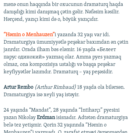
mənə onun haqqında bir oxucunun dramaturq haqda
danışdığı kimi danışmaq çətin gəlir. Nəfəsim kəsilir.
Hərçənd, yazıçı kimi də o, böyük yazıçıdır.
“Həmin o Menhauzen”
i yazanda 32 yaşı var idi.
Dramaturgiya ümumiyyətlə peşəkar baxımdan ən çətin
janrdır. Orada ilham bəs eləmir. 16 yaşda «Белеет
парус одинокий» yazmaq olar. Amma pyes yazmaq
olmaz, ona kompozisiya ustalığı və başqa peşəkar
keyfiyyətlər lazımdır. Dramaturq – yaş peşəsidir.
Artur Rembo
(Arthur Rimbaud)
18 yaşda ola bilərsən.
Dramaturgiya isə xeyli yaş istəyir.
24 yaşında “Mandat”, 28 yaşında “İntiharçı” pyesini
yazan Nikolay
Erdman
isisnadır. Adtətən dramaturgiya
belə tez yetişmir. Qorin 32 yaşınnda “Həmin o
Menhauzen”i yazmışdı. O, zarafat etməyi öyrənməzdən