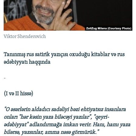
İNFOQRAFIKA
AZƏRBAYCAN ƏDƏBIYYATI KITABXANASI
MISSIYAMIZ
BIZI IZLƏ
KARIKATURA
İSLAM VƏ DEMOKRATIYA
PEŞƏ ETIKASI VƏ JURNALISTIKA STANDARTLARIMIZ
İZ - MƏDƏNIYYƏT PROQRAMI
MATERIALLARIMIZDAN ISTIFADƏ
Viktor Shenderovich
AZADLIQRADIOSU MOBIL TELEFONUNUZDA
RFE/RL-in bütün saytları
BIZIMLƏ ƏLAQƏ
Tanınmış rus satirik yazıçısı oxuduğu kitablar və rus
XƏBƏR BÜLLETENLƏRIMIZ
ədəbiyyatı haqqında
-
(I və II hissə)
"O əsərlərin aldadıcı sadəliyi bəzi ehtiyatsız insanlara
onları "hər kəsin yaza biləcəyi yazılar", "qeyri-
ədəbiyyat" adlandırmağa imkan verir. Hanı, hamı yaza
bilərsə, yazsınlar, amma nəsə görmürük."