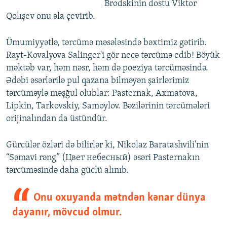
Brodskinin dostu Viktor
Qolışev onu əla çevirib.
Ümumiyyətlə, tərcümə məsələsində bəxtimiz gətirib.
Rayt-Kovalyova Salinger'i gör necə tərcümə edib! Böyük
məktəb var, həm nəsr, həm də poeziya tərcüməsində.
Ədəbi əsərlərilə pul qazana bilməyən şairlərimiz
tərcüməylə məşğul olublar: Pasternak, Axmatova,
Lipkin, Tarkovskiy, Samoylov. Bəzilərinin tərcümələri
orijinalından da üstündür.
Gürcülər özləri də bilirlər ki, Nikolaz Baratashvili'nin
“Səmavi rəng” (Цвет небесный) əsəri Pasternakın
tərcüməsində daha güclü alınıb.
Onu oxuyanda mətndən kənar dünya
dayanır, mövcud olmur.