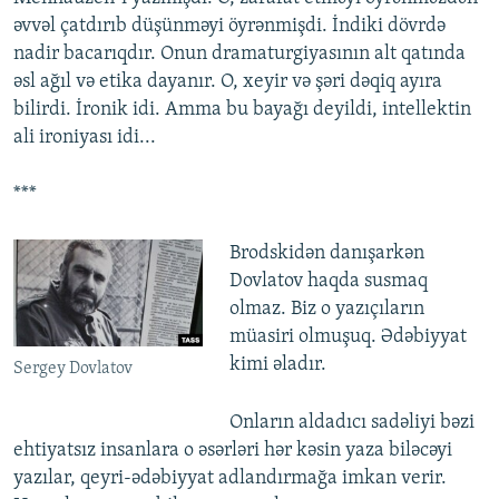
əvvəl çatdırıb düşünməyi öyrənmişdi. İndiki dövrdə
nadir bacarıqdır. Onun dramaturgiyasının alt qatında
əsl ağıl və etika dayanır. O, xeyir və şəri dəqiq ayıra
bilirdi. İronik idi. Amma bu bayağı deyildi, intellektin
ali ironiyası idi...
***
Brodskidən danışarkən
Dovlatov haqda susmaq
olmaz. Biz o yazıçıların
müasiri olmuşuq. Ədəbiyyat
kimi əladır.
Sergey Dovlatov
Onların aldadıcı sadəliyi bəzi
ehtiyatsız insanlara o əsərləri hər kəsin yaza biləcəyi
yazılar, qeyri-ədəbiyyat adlandırmağa imkan verir.