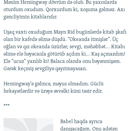
Mənim Hemingway dövrüm də olub. Bu yaxınlarda
oturdum oxudum. Qorxurdum ki, xoşuma gəlməz. Axı
gəncliyimin kitablarıdır.
Uşaq vaxtı oxuduğum Mayn Rid bugünlərdə kitab şkafı
olan bir kafedə əlimə düşdü. “Okeanda itmişlər”. Üç
oğlan və qız okeanda üzürlər, sevgi, məhəbbət... Kitabı
əlimə elə həyəcanla götürüb açdım ki... Kaş açmazdım!
Elə “ucuz” yazılıb ki! Balaca olanda onu bəyənmişəm.
Gərək keçmiş sevgiliyə qayıtmayasan.
Hemingway'ə gəlincə, məyus olmadım. Güclü
hekayətlərdir və ürəyə əvvəlki kimi təsir edir.
***
Babel haqda ayrıca
danışacağam. Onu adətən