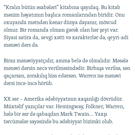
“Kralın bütün əsabələri” kitabına qayıdaq. Bu kitab
mənim həyatımın başlıca romanlarından biridir. Onu
oxuyanda mətndən kənar dünya dayanır, mövcud
olmur. Bir romanda olması gərək olan hər şeyi var.
Siyasi satira da, sevgi xətti və xarakterlər də, qeyri-adi
mənəvi dərs də.
Biraz mənəviyyatçıdır, amma belə də olmalıdır. Məsələ
mənəvi dərsin necə verilməsindədir. Birbaşa verilsə, sən
qaçarsan, zorakılıq hiss edərsən. Warren isə mənəvi
dərsi incə-incə hörüb.
ХХ əsr – Amerika ədəbiyyatının xaqanlığı dövrüdür.
Müxtəlif yazıçılar var. Hemingway, Folkner, Warren,
hələ bir əsr də qabaqdan Mark Twain... Yaxşı
tərcümələr sayəsində bu ədəbiyyat bizimki olub.