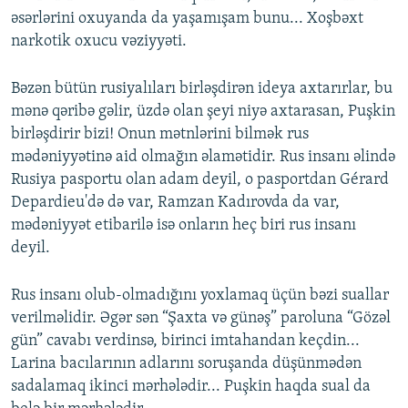
əsərlərini oxuyanda da yaşamışam bunu... Xoşbəxt
narkotik oxucu vəziyyəti.
Bəzən bütün rusiyalıları birləşdirən ideya axtarırlar, bu
mənə qəribə gəlir, üzdə olan şeyi niyə axtarasan, Puşkin
birləşdirir bizi! Onun mətnlərini bilmək rus
mədəniyyətinə aid olmağın əlamətidir. Rus insanı əlində
Rusiya pasportu olan adam deyil, o pasportdan Gérard
Depardieu'də də var, Ramzan Kadırovda da var,
mədəniyyət etibarilə isə onların heç biri rus insanı
deyil.
Rus insanı olub-olmadığını yoxlamaq üçün bəzi suallar
verilməlidir. Əgər sən “Şaxta və günəş” paroluna “Gözəl
gün” cavabı verdinsə, birinci imtahandan keçdin...
Larina bacılarının adlarını soruşanda düşünmədən
sadalamaq ikinci mərhələdir... Puşkin haqda sual da