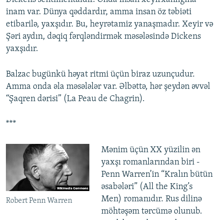
inam var. Dünya qəddardır, amma insan öz təbiəti
etibarilə, yaxşıdır. Bu, heyrətamiz yanaşmadır. Xeyir və
Şəri aydın, dəqiq fərqləndirmək məsələsində Dickens
yaxşıdır.
Balzac bugünkü həyat ritmi üçün biraz uzunçudur.
Amma onda əla məsələlər var. Əlbəttə, hər şeydən əvvəl
“Şaqren dərisi” (La Peau de Chagrin).
***
Mənim üçün ХХ yüzilin ən
yaxşı romanlarından biri -
Penn Warren’in “Kralın bütün
əsabələri” (All the King’s
Men) romanıdır. Rus dilinə
Robert Penn Warren
möhtəşəm tərcümə olunub.