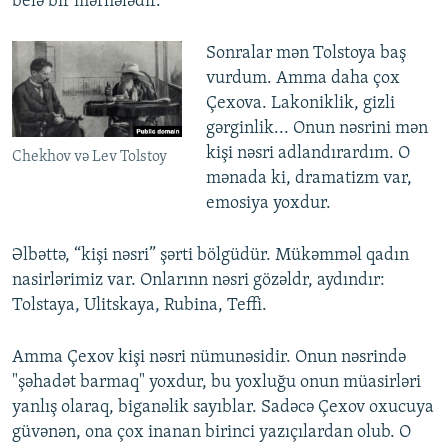
belə bir mərhələdir.
Sonralar mən Tolstoya baş
vurdum. Amma daha çox
Çexova. Lakoniklik, gizli
gərginlik... Onun nəsrini mən
kişi nəsri adlandırardım. O
Chekhov və Lev Tolstoy
mənada ki, dramatizm var,
emosiya yoxdur.
Əlbəttə, “kişi nəsri” şərti bölgüdür. Mükəmməl qadın
nasirlərimiz var. Onlarınn nəsri gözəldr, aydındır:
Tolstaya, Ulitskaya, Rubina, Teffi.
Amma Çexov kişi nəsri nümunəsidir. Onun nəsrində
"şəhadət barmaq" yoxdur, bu yoxluğu onun müasirləri
yanlış olaraq, biganəlik sayıblar. Sadəcə Çexov oxucuya
güvənən, ona çox inanan birinci yazıçılardan olub. O