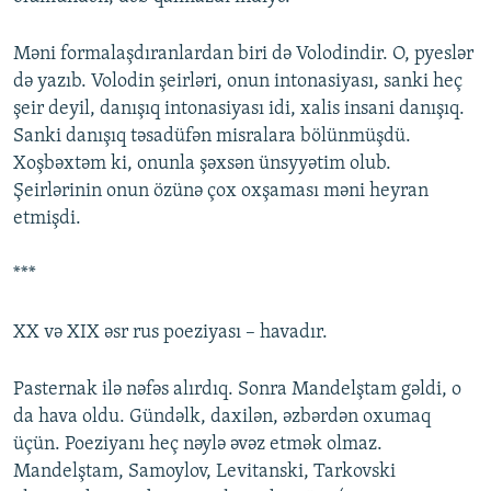
Məni formalaşdıranlardan biri də Volodindir. O, pyeslər
də yazıb. Volodin şeirləri, onun intonasiyası, sanki heç
şeir deyil, danışıq intonasiyası idi, xalis insani danışıq.
Sanki danışıq təsadüfən misralara bölünmüşdü.
Xoşbəxtəm ki, onunla şəxsən ünsyyətim olub.
Şeirlərinin onun özünə çox oxşaması məni heyran
etmişdi.
***
ХХ və XIX əsr rus poeziyası – havadır.
Pasternak ilə nəfəs alırdıq. Sonra Mandelştam gəldi, o
da hava oldu. Gündəlk, daxilən, əzbərdən oxumaq
üçün. Poeziyanı heç nəylə əvəz etmək olmaz.
Mandelştam, Samoylov, Levitanski, Tarkovski