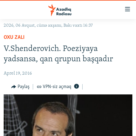
Keçid
linkləri
Əsas
2026, 06 Avqust, cümə axşamı, Bakı vaxtı 16:37
məzmuna
GÜNDƏM
OXU ZALI
qayıt
#İZAHLA
Əsas
V.Shenderovich. Poeziyaya
KORRUPSIOMETR
naviqasiyaya
yadsansa, qan qrupun başqadır
qayıt
#ƏSLINDƏ
Axtarışa
Aprel 19, 2016
FƏRQƏ BAX
keç
QANUNI DOĞRU
Paylaş
VPN-siz açmaq
ARAŞDIRMA
MULTIMEDIA
RADIO ARXIV
VIDEO
HAQQIMIZDA
FOTOQALEREYA
OXU ZALI