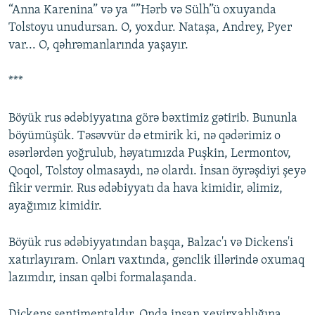
“Anna Karenina” və ya “”Hərb və Sülh”ü oxuyanda
Tolstoyu unudursan. O, yoxdur. Nataşa, Andrey, Pyer
var... O, qəhrəmanlarında yaşayır.
***
Böyük rus ədəbiyyatına görə bəxtimiz gətirib. Bununla
böyümüşük. Təsəvvür də etmirik ki, nə qədərimiz o
əsərlərdən yoğrulub, həyatımızda Puşkin, Lermontov,
Qoqol, Tolstoy olmasaydı, nə olardı. İnsan öyrəşdiyi şeyə
fikir vermir. Rus ədəbiyyatı da hava kimidir, əlimiz,
ayağımız kimidir.
Böyük rus ədəbiyyatından başqa, Balzac'ı və Dickens'i
xatırlayıram. Onları vaxtında, gənclik illərində oxumaq
lazımdır, insan qəlbi formalaşanda.
Dickens sentimentaldır. Onda insan xeyirxahlığına