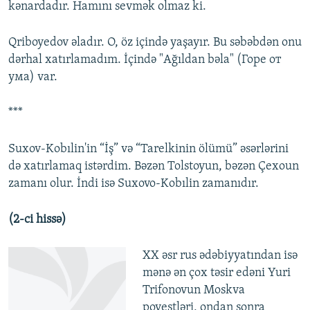
kənardadır. Hamını sevmək olmaz ki.
Qriboyedov əladır. O, öz içində yaşayır. Bu səbəbdən onu
dərhal xatırlamadım. İçində "Ağıldan bəla" (Горе от
ума) var.
***
Suxov-Kobılin'in “İş” və “Tarelkinin ölümü” əsərlərini
də xatırlamaq istərdim. Bəzən Tolstoyun, bəzən Çexoun
zamanı olur. İndi isə Suxovo-Kobılin zamanıdır.
(2-ci hissə)
XX əsr rus ədəbiyyatından isə
mənə ən çox təsir edəni Yuri
Trifonovun Moskva
povestləri, ondan sonra