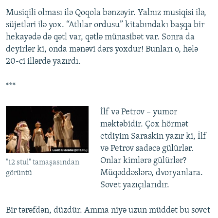
Musiqili olması ilə Qoqola bənzəyir. Yalnız musiqisi ilə,
süjetləri ilə yox. “Atlılar ordusu” kitabındakı başqa bir
hekayədə də qətl var, qətlə münasibət var. Sonra da
deyirlər ki, onda mənəvi dərs yoxdur! Bunları o, hələ
20-ci illərdə yazırdı.
***
İlf və Petrov – yumor
məktəbidir. Çox hörmət
etdiyim Saraskin yazır ki, İlf
və Petrov sadəcə gülürlər.
Onlar kimlərə gülürlər?
"12 stul" tamaşasından
Müqəddəslərə, dvoryanlara.
görüntü
Sovet yazıçılarıdır.
Bir tərəfdən, düzdür. Amma niyə uzun müddət bu sovet