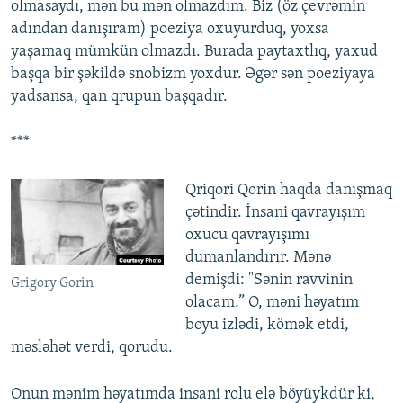
olmasaydı, mən bu mən olmazdım. Biz (öz çevrəmin
adından danışıram) poeziya oxuyurduq, yoxsa
yaşamaq mümkün olmazdı. Burada paytaxtlıq, yaxud
başqa bir şəkildə snobizm yoxdur. Əgər sən poeziyaya
yadsansa, qan qrupun başqadır.
***
Qriqori Qorin haqda danışmaq
çətindir. İnsani qavrayışım
oxucu qavrayışımı
dumanlandırır. Mənə
demişdi: "Sənin ravvinin
Grigory Gorin
olacam.” O, məni həyatım
boyu izlədi, kömək etdi,
məsləhət verdi, qorudu.
Onun mənim həyatımda insani rolu elə böyüykdür ki,