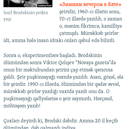
«Зимним вечером в Ялте»
şeiridir, 1960-cı illərin sonu,
İosif Brodskinin yetkin
70-ci illərdə yazılıb, o zaman
yaşı
o, mənim fikrimcə, kamilliyə
çatmışdı. Mürəkkəb şeirlər
idi, amma hələ insan idrakı onları qəbul edə bilirdi.
Sonra o, eksperimentlərə başladı. Brodskinin
ölümündən sonra Viktor Qolışev “Novaya gazeta”da
onun bir məktubundan şeirini çap etmək qərarına
gəldi. Şeir puşkinsayağı vəzndə yazılıb. Asan, gözəl, əla
bir şeirdir. 1990-cı illərdə, ölümündən bir qədər əvvəl,
mürəkkəb şeirlər yazdığı vaxtda yazıb onu da. O
puşkinsayağı qafiyələrisə o şeir saymırdı. Hərçənd,
möhtəşəm yazıb!
Çoxları deyirdi ki, Brodski dəbdir. Amma 20 il keçib
ölümündən, dəb qalmazdı indiyə.