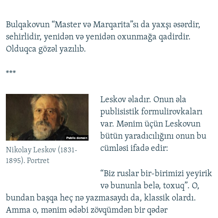
Bulqakovun “Master və Marqarita”sı da yaxşı əsərdir,
sehirlidir, yenidən və yenidən oxunmağa qadirdir.
Olduqca gözəl yazılıb.
***
Leskov əladır. Onun əla
publisistik formulirovkaları
var. Mənim üçün Leskovun
bütün yaradıcılığını onun bu
cümləsi ifadə edir:
Nikolay Leskov (1831-
1895). Portret
“Biz ruslar bir-birimizi yeyirik
və bununla belə, toxuq”. O,
bundan başqa heç nə yazmasaydı da, klassik olardı.
Amma o, mənim ədəbi zövqümdən bir qədər