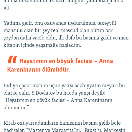
amma məzmununu ilk xatırladığım, yadımda qalan o
idi.
Yadıma gəlir, onu oxuyanda uydurulmuş, təxəyyül
məhsulu olan bir şey real mövcud olan bütün hər
şeydən daha vacib oldu, ilk dəfə bu başıma gəldi və mən
kitabın içində yaşamağa başladım.
Həyatımın ən böyük faciəsi – Anna
Kareninanın ölümüdür.
İndiyə qədər mənim üçün yaxşı ədəbiyyatın meyarı bu
olaraq qalır. S.Dovlatov bu haqda yaxşı deyib:
“Həyatımın ən böyük faciəsi – Anna Kareninanın
ölümüdür.”
Kitab oxuyan adamların hamısının başına gəlib belə
hadisələr. “Master və Marqarita”nı, “Faust”u, Markesin