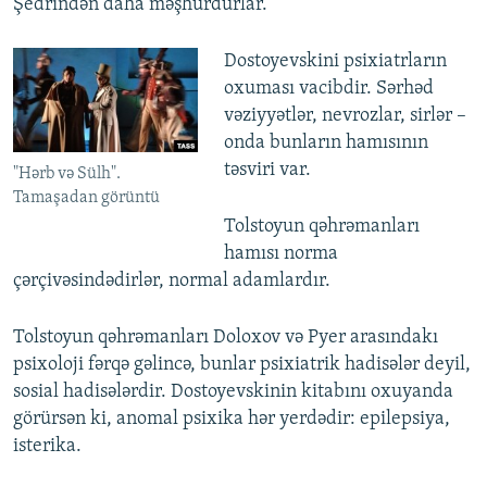
Şedrindən daha məşhurdurlar.
Dostoyevskini psixiatrların
oxuması vacibdir. Sərhəd
vəziyyətlər, nevrozlar, sirlər –
onda bunların hamısının
təsviri var.
"Hərb və Sülh".
Tamaşadan görüntü
Tolstoyun qəhrəmanları
hamısı norma
çərçivəsindədirlər, normal adamlardır.
Tolstoyun qəhrəmanları Doloxov və Pyer arasındakı
psixoloji fərqə gəlincə, bunlar psixiatrik hadisələr deyil,
sosial hadisələrdir. Dostoyevskinin kitabını oxuyanda
görürsən ki, anomal psixika hər yerdədir: epilepsiya,
isterika.