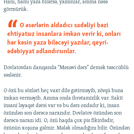
Hanı, hamı yaza bilərsə, yazsınlar, amma nəsə
görmürük.
O əsərlərin aldadıcı sadəliyi bəzi
ehtiyatsız insanlara imkan verir ki, onları
hər kəsin yaza biləcəyi yazılar, qeyri-
ədəbiyyat adlandırsınlar.
Dovlatovdan danışanda “Mənəvi dərs” demək təəccüblü
səslənir.
O özü bu sözləri heç vaxt dilə gətirməyib, zövqü buna
imkan verməyib. Amma onda ibrətamizlik var. Sakit
insani ləyaqət dərsi var və bu dərs ondadır ki, insan
özündən son dərəcə narazıdır. Dovlatov özündən son
dərəcə narazı idi. O, özü haqda çox pis fikirdədir,
özünün xoşuna gəlmir. Mələk olmadığını bilir. Özündən