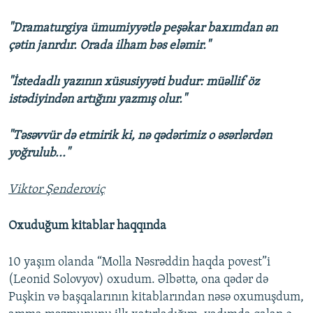
"Dramaturgiya ümumiyyətlə peşəkar baxımdan ən
çətin janrdır. Orada ilham bəs eləmir."
"İstedadlı yazının xüsusiyyəti budur: müəllif öz
istədiyindən artığını yazmış olur."
"Təsəvvür də etmirik ki, nə qədərimiz o əsərlərdən
yoğrulub..."
Viktor Şenderoviç
Oxuduğum kitablar haqqında
10 yaşım olanda “Molla Nəsrəddin haqda povest”i
(Leonid Solovyov) oxudum. Əlbəttə, ona qədər də
Puşkin və başqalarının kitablarından nəsə oxumuşdum,