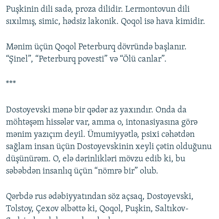
Puşkinin dili sadə, proza dilidir. Lermontovun dili
sıxılmış, simic, hədsiz lakonik. Qoqol isə hava kimidir.
Mənim üçün Qoqol Peterburq dövründə başlanır.
“Şinel”, “Peterburq povesti” və “Ölü canlar”.
***
Dostoyevski mənə bir qədər az yaxındır. Onda da
möhtəşəm hissələr var, amma o, intonasiyasına görə
mənim yazıçım deyil. Ümumiyyətlə, psixi cəhətdən
sağlam insan üçün Dostoyevskinin xeyli çətin olduğunu
düşünürəm. O, elə dərinlikləri mövzu edib ki, bu
səbəbdən insanlıq üçün “nömrə bir” olub.
Qərbdə rus ədəbiyyatından söz açsaq, Dostoyevski,
Tolstoy, Çexov əlbəttə ki, Qoqol, Puşkin, Saltıkov-