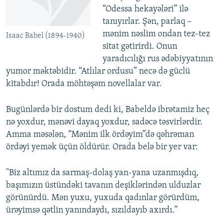
“Odessa hekayələri” ilə
tanıyırlar. Şən, parlaq –
mənim nəslim ondan tez-tez
Isaac Babel (1894-1940)
sitat gətirirdi. Onun
yaradıcılığı rus ədəbiyyatının
yumor məktəbidir. “Atlılar ordusu” necə də güclü
kitabdır! Orada möhtəşəm novellalar var.
Bugünlərdə bir dostum dedi ki, Babeldə ibrətamiz heç
nə yoxdur, mənəvi dayaq yoxdur, sadəcə təsvirlərdir.
Amma məsələn, “Mənim ilk ördəyim”də qəhrəman
ördəyi yemək üçün öldürür. Orada belə bir yer var:
"Biz altımız da sarmaş-dolaş yan-yana uzanmışdıq,
başımızın üstündəki tavanın deşiklərindən ulduzlar
görünürdü. Mən yuxu, yuxuda qadınlar görürdüm,
ürəyimsə qətlin yanındaydı, sızıldayıb axırdı.”