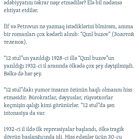
ədəbiyyatını təkrar nəşr etmədilər? Elə bil nədənsə
ehtiyat etdilər.
İlf və Petrovun nə yazmaq istədiklərini blmirəm, amma
bir romanları çox kədərli alınıb: “Qızıl buzov” (Золотой
теленок).
“12 stul”un yazıldığı 1928-ci illə “Qızıl buzov”un
yazıldığı 1932-ci il arasında ölkədə çox şey dəyişilmişdi.
Bəlkə də hər şey.
“12 stul”dakı yumor insanın özünün haqlı olmasını hiss
etməsidir. Bürokratlar, dəyyuslar, rüşvətxorlar
keçmişin qalığı kimi görünürlər. “12 stul”da şən
intonasiya da var.
1932-ci il ildə ilk repressiyalar başlandı, ölkə tragik
dövrün başlanğıcında idi. Hiss edənlər üçün 30-cu