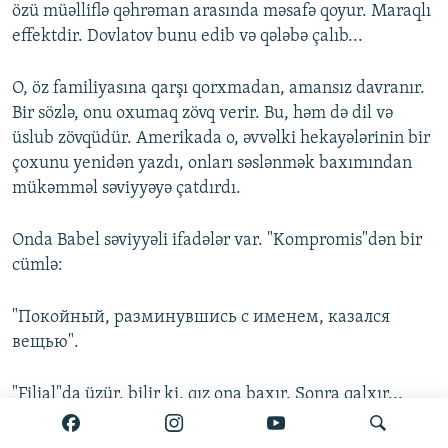
özü müəlliflə qəhrəman arasında məsafə qoyur. Maraqlı
effektdir. Dovlatov bunu edib və qələbə çalıb...
O, öz familiyasına qarşı qorxmadan, amansız davranır.
Bir sözlə, onu oxumaq zövq verir. Bu, həm də dil və
üslub zövqüdür. Amerikada o, əvvəlki hekayələrinin bir
çoxunu yenidən yazdı, onları səslənmək baxımından
mükəmməl səviyyəyə çatdırdı.
Onda Babel səviyyəli ifadələr var. "Kompromis"dən bir
cümlə:
"Покойный, разминувшись с именем, казался
вещью".
"Filial"da üzür, bilir ki, qız ona baxır. Sonra qalxır...
Orda bir cümlə var: