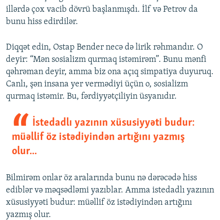
illərdə çox vacib dövrü başlanmışdı. İlf və Petrov da
bunu hiss edirdilər.
Diqqət edin, Ostap Bender necə də lirik rəhmandır. O
deyir: “Mən sosializm qurmaq istəmirəm”. Bunu mənfi
qəhrəman deyir, amma biz ona açıq simpatiya duyuruq.
Canlı, şən insana yer vermədiyi üçün o, sosializm
qurmaq istəmir. Bu, fərdiyyətçiliyin üsyanıdır.
İstedadlı yazının xüsusiyyəti budur:
müəllif öz istədiyindən artığını yazmış
olur...
Bilmirəm onlar öz aralarında bunu nə dərəcədə hiss
ediblər və məqsədləmi yazıblar. Amma istedadlı yazının
xüsusiyyəti budur: müəllif öz istədiyindən artığını
yazmış olur.