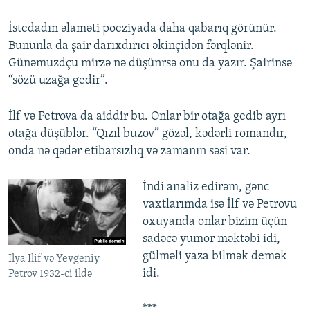
İstedadın əlaməti poeziyada daha qabarıq görünür.
Bununla da şair darıxdırıcı əkinçidən fərqlənir.
Günəmuzdçu mirzə nə düşünrsə onu da yazır. Şairinsə
“sözü uzağa gedir”.
İlf və Petrova da aiddir bu. Onlar bir otağa gedib ayrı
otağa düşüblər. “Qızıl buzov” gözəl, kədərli romandır,
onda nə qədər etibarsızlıq və zamanın səsi var.
İndi analiz edirəm, gənc
vaxtlarımda isə İlf və Petrovu
oxuyanda onlar bizim üçün
sadəcə yumor məktəbi idi,
gülməli yaza bilmək demək
Ilya Ilif və Yevgeniy
idi.
Petrov 1932-ci ildə
***