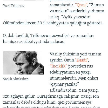
romanlarıdır.
“Qoca”
, “Zaman
Yuri Trifonov
və məkan” əsərlərini yadımıza
salaq. Böyük yazıçıdır.
Ölümündən keçən 30 il ədəbiyyatda qaldığını göstərdi.
O, dəb deyildi, Trifonovun povestləri və romanları
həmişə rus ədəbiyyatında qalacaq.
Vasiliy Şukşinin yeri tamam
ayrıdır. Onun
"Kəsdi"
,
“İnciklik”
povestləri rus
ədəbiyyatının ən yaxşı
nümunələridir. Mən onları
Vasili Shukshin
“qaynar yazılar”
adlandırardım. Yəni yazıçı
özü ağlayır, gülür. Quraşdırmağa çalışmır. Yazıçı son
zamanlar dəbdə olduğu kimi, qəti görünməməyə