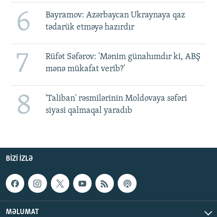
6
Bayramov: Azərbaycan Ukraynaya qaz
tədarük etməyə hazırdır
7
Rüfət Səfərov: 'Mənim günahımdır ki, ABŞ
mənə mükafat verib?'
8
'Taliban' rəsmilərinin Moldovaya səfəri
siyasi qalmaqal yaradıb
BIZI IZLƏ
MƏLUMAT