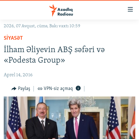
Keçid
linkləri
Əsas
2026, 07 Avqust, cümə, Bakı vaxtı 10:59
məzmuna
GÜNDƏM
SIYASƏT
qayıt
#İZAHLA
Əsas
İlham Əliyevin ABŞ səfəri və
KORRUPSIOMETR
naviqasiyaya
«Podesta Group»
qayıt
#ƏSLINDƏ
Axtarışa
Aprel 14, 2016
FƏRQƏ BAX
keç
QANUNI DOĞRU
Paylaş
VPN-siz açmaq
ARAŞDIRMA
MULTIMEDIA
RADIO ARXIV
VIDEO
HAQQIMIZDA
FOTOQALEREYA
OXU ZALI