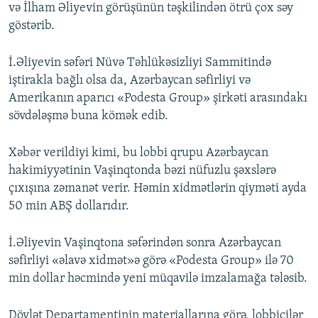
və İlham Əliyevin görüşünün təşkilindən ötrü çox səy
göstərib.
İ.Əliyevin səfəri Nüvə Təhlükəsizliyi Sammitində
iştirakla bağlı olsa da, Azərbaycan səfirliyi və
Amerikanın aparıcı «Podesta Group» şirkəti arasındakı
sövdələşmə buna kömək edib.
Xəbər verildiyi kimi, bu lobbi qrupu Azərbaycan
hakimiyyətinin Vaşinqtonda bəzi nüfuzlu şəxslərə
çıxışına zəmanət verir. Həmin xidmətlərin qiyməti ayda
50 min ABŞ dollarıdır.
İ.Əliyevin Vaşinqtona səfərindən sonra Azərbaycan
səfirliyi «əlavə xidmət»ə görə «Podesta Group» ilə 70
min dollar həcmində yeni müqavilə imzalamağa tələsib.
Dövlət Departamentinin materiallarına görə, lobbiçilər