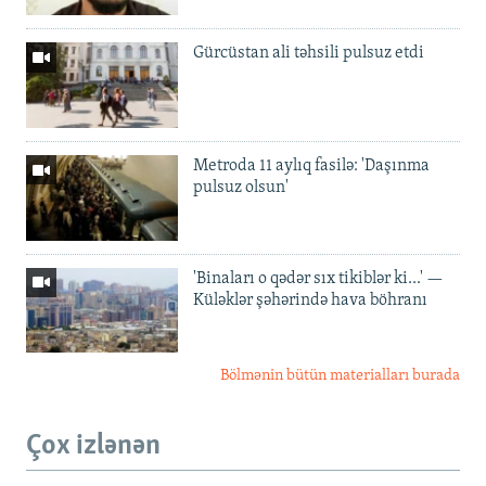
Gürcüstan ali təhsili pulsuz etdi
Metroda 11 aylıq fasilə: 'Daşınma
pulsuz olsun'
'Binaları o qədər sıx tikiblər ki...' —
Küləklər şəhərində hava böhranı
Bölmənin bütün materialları burada
Çox izlənən