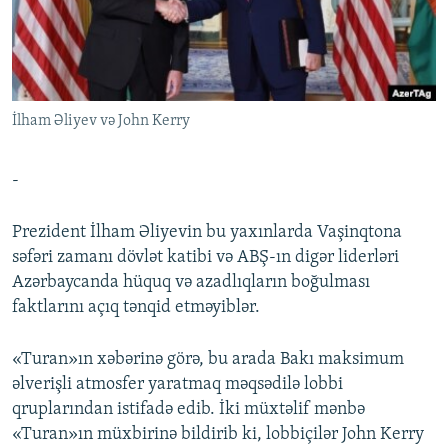
İNFOQRAFIKA
AZƏRBAYCAN ƏDƏBIYYATI KITABXANASI
MISSIYAMIZ
BIZI IZLƏ
KARIKATURA
İSLAM VƏ DEMOKRATIYA
PEŞƏ ETIKASI VƏ JURNALISTIKA STANDARTLARIMIZ
İZ - MƏDƏNIYYƏT PROQRAMI
MATERIALLARIMIZDAN ISTIFADƏ
İlham Əliyev və John Kerry
AZADLIQRADIOSU MOBIL TELEFONUNUZDA
RFE/RL-in bütün saytları
BIZIMLƏ ƏLAQƏ
-
XƏBƏR BÜLLETENLƏRIMIZ
Prezident İlham Əliyevin bu yaxınlarda Vaşinqtona
səfəri zamanı dövlət katibi və ABŞ-ın digər liderləri
Azərbaycanda hüquq və azadlıqların boğulması
faktlarını açıq tənqid etməyiblər.
«Turan»ın xəbərinə görə, bu arada Bakı maksimum
əlverişli atmosfer yaratmaq məqsədilə lobbi
qruplarından istifadə edib. İki müxtəlif mənbə
«Turan»ın müxbirinə bildirib ki, lobbiçilər John Kerry