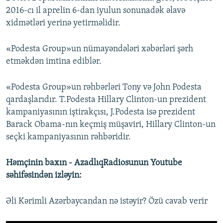
2016-cı il aprelin 6-dan iyulun sonunadək əlavə
xidmətləri yerinə yetirməlidir.
«Podesta Group»un nümayəndələri xəbərləri şərh
etməkdən imtina ediblər.
«Podesta Group»un rəhbərləri Tony və John Podesta
qardaşlarıdır. T.Podesta Hillary Clinton-un prezident
kampaniyasının iştirakçısı, J.Podesta isə prezident
Barack Obama-nın keçmiş müşaviri, Hillary Clinton-un
seçki kampaniyasının rəhbəridir.
Həmçinin baxın - AzadlıqRadiosunun Youtube
səhifəsindən izləyin:
Əli Kərimli Azərbaycandan nə istəyir? Özü cavab verir