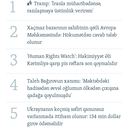
1
Tramp: 'İranla müharibədənsə,
razılaşmaya üstünlük verirəm'
2
Xaçmaz bazarının sahibinin qətli Avropa
Məhkəməsində: Hökumətdən cavab tələb
olunur
3
'Human Rights Watch': Hakimiyyət Əli
Kərimliyə qarşı pis rəftara son qoymalıdır
4
Taleh Bağırovun xanımı: 'Məktəbdəki
hadisədən əvvəl oğlumun ölkədən çıxışına
qadağa qoyulmuşdu'
5
Ukraynanın keçmiş səfiri qanunsuz
varlanmada ittiham olunur: 134 min dollar
girov ödəməlidir