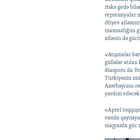
riskə gedə bilə
repressiyalar 
Əliyev ailəsin
inamsızlığını 
ailənin də güc
«Atışmalar bər
güllələr atıla
diasporu da Ye
Türkiyənin müd
Azərbaycanı rə
yardım edəcək
«Aprel toqquşm
vamla qaynaya 
miqyasda güc n