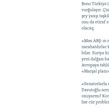
Bono Türkiyə i
vurğulayır. Çü
şey yaxşı təşki
onu da etiraf e
olacaq.
«Mən ABŞ-ın re
narahatdırlar 
bilər. Suriya 
yeni dalğası b
Avropaya təhlü
«Marşal planı»
«Senatorlarla 
Davutoğlu soru
oxuyarmı? Kome
hər cür proble