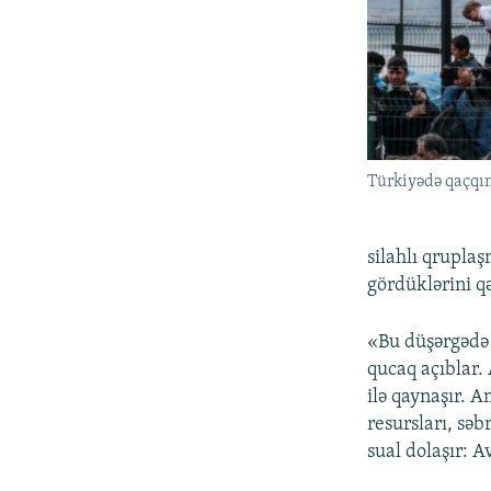
Türkiyədə qaçqın
silahlı qrupla
gördüklərini q
«Bu düşərgədə 
qucaq açıblar.
ilə qaynaşır. A
resursları, səb
sual dolaşır: 