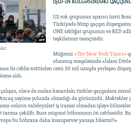
İŞİD-İN KÖLGƏSİNDƏKİ QAÇQIN
U2 rok qrupunun aparıcı üzvü Bon
Türkiyədə Nizip qaçqın düşərgəsin
ONE təbliğat qrupunun və RED adl
təşkilatının təsisçisidir.
lar.
Müğənni
«The New York Times»
qə
olunmuş məqaləsində «İslam Dövlət
şması ilə cəbhə xəttindən cəmi 30 mil uzaqda yerləşən düşər
ələmə alıb.
çalışan, eləcə də ondan kənardakı türklər qaçqınlara inan
 Ancaq nəyinsə yolunda olmadığı da görünürdü. Məktəblər q
mma onların valideynləri iş icazəsi olmadan işləyə bilməzlər
ri tarıma çəkilib. Bura miqrant böhranının ön cəbhəsidir. Bu
Avropa bu böhrana daha insanpərvər yanaşa bilərmi?».