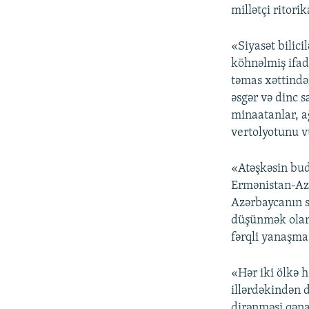
millətçi ritori
«Siyasət bilic
köhnəlmiş ifad
təmas xəttindək
əsgər və dinc s
minaatanlar, ağ
vertolyotunu 
«Atəşkəsin bud
Ermənistan-Az
Azərbaycanın s
düşünmək olar»,
fərqli yanaşmas
«Hər iki ölkə 
illərdəkindən 
dirənməsi qəna