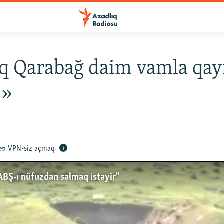
q Qarabağ daim vamla qa
z»
VPN-siz açmaq
 ABŞ-ı nüfuzdan salmaq istəyir"