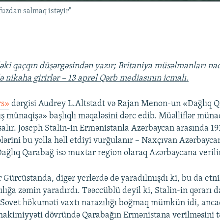
fuzdan salmaq istəyir"
ki qaçqın düşərgəsindən yazır; Britaniya müsəlmanları nad
lə nikaha girirlər – 13 aprel Qərb mediasının icmalı.
rs»
dərgisi Audrey L.Altstadt və Rajan Menon-un «Dağlıq 
münaqişə» başlıqlı məqaləsini dərc edib. Müəlliflər müna
salır. Joseph Stalin-in Ermənistanla Azərbaycan arasında 191
lərini bu yolla həll etdiyi vurğulanır – Naxçıvan Azərbayc
ağlıq Qarabağ isə muxtar region olaraq Azərbaycana verili
 Gürcüstanda, digər yerlərdə də yaradılmışdı ki, bu da etn
ılığa zəmin yaradırdı. Təəccüblü deyil ki, Stalin-in qərarı 
 Sovet hökuməti vaxtı narazılığı boğmaq mümkün idi, anca
hakimiyyəti dövründə Qarabağın Ermənistana verilməsini t