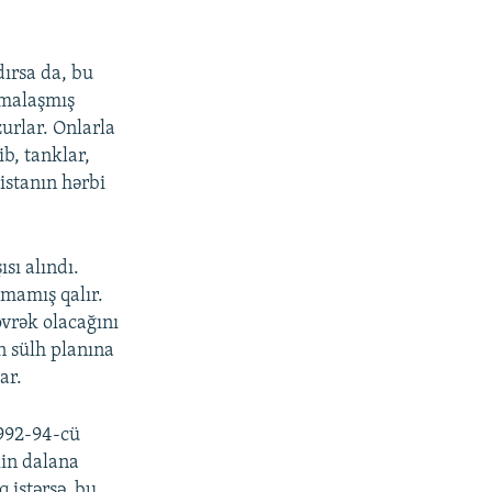
ırsa da, bu
rmalaşmış
zurlar. Onlarla
ib, tanklar,
istanın hərbi
sı alındı.
mamış qalır.
övrək olacağını
n sülh planına
ar.
1992-94-cü
lin dalana
 istərsə, bu