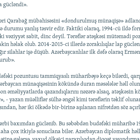
ka gücləndi».
iləri Qarabağ mübahisəsini «dondurulmuş münaqişə» adland
ə durumu yanlış təsvir edir. Faktiki olaraq, 1994-cü ildə fo
i vəziyyət sabit, dinc deyil. Tərəflər atəşkəsi mütəmadi po
akin həlak olub. 2014-2015-ci illərdə zorakılıqlar lap güclən
ır silahlar işə düşüb. Azərbaycanlılar ilk dəfə olaraq Ermən
vurub».
əfəki pozuntusu tammiqyaslı müharibəyə keçə bilərdi, qarşı
ərbaycan münaqişəsinin kökündə duran məsələlər həll olun
on əməliyyatlarda qazandıqlarını nəzərə alsaq, atəşkəsin k
 - yazan müəlliflər sülhə əngəl kimi tərəflərin təklif oluna
ından, hər iki ölkədə bir-birinə aşılanan nifrətdən söz açırl
hərbi baxımdan güclənib. Bu səbəbdən budəfəki müharibə 
daha çox itkiylə sonuclana bilər. Azərbaycan diplomatik həl
ətinə gələrsə, yaxud ölkəiçi narazılıqdan diqqət yayındırmaq