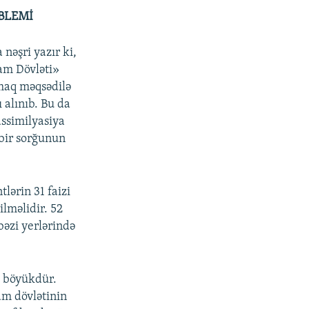
BLEMİ
 nəşri yazır ki,
am Dövləti»
lmaq məqsədilə
ı alınıb. Bu da
ssimilyasiya
 bir sorğunun
ərin 31 faizi
ilməlidir. 52
bəzi yerlərində
ü böyükdür.
am dövlətinin