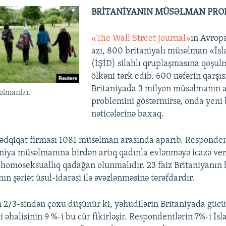
BRİTANİYANIN MÜSƏLMAN PRO
«The Wall Street Journal»
ın Avropa
azı, 800 britaniyalı müsəlman «İsl
(İŞİD) silahlı qruplaşmasına qoşu
ölkəni tərk edib. 600 nəfərin qarşıs
Britaniyada 3 milyon müsəlmanın a
əlmanlar.
problemini göstərmirsə, onda yeni
nəticələrinə baxaq.
dqiqat firması 1081 müsəlman arasında aparıb. Respondentl
taniya müsəlmanına birdən artıq qadınla evlənməyə icazə ver
ə, homoseksuallıq qadağan olunmalıdır. 23 faiz Britaniyanın 
ın şəriət üsul-idarəsi ilə əvəzlənməsinə tərəfdardır.
2/3-sindən çoxu düşünür ki, yəhudilərin Britaniyada güc
əhalisinin 9 %-i bu cür fikirləşir. Respondentlərin 7%-i İsl