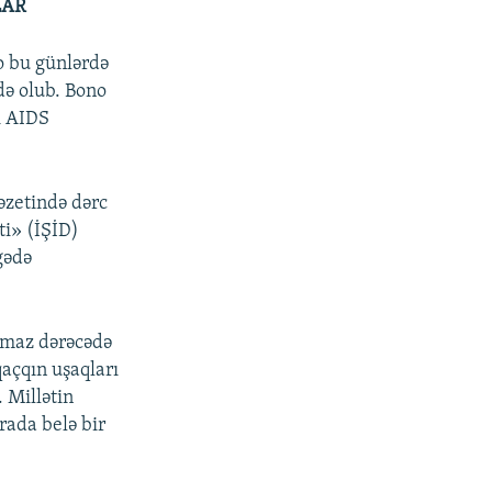
LAR
o bu günlərdə
də olub. Bono
ı AIDS
zetində dərc
i» (İŞİD)
gədə
ılmaz dərəcədə
açqın uşaqları
. Millətin
rada belə bir