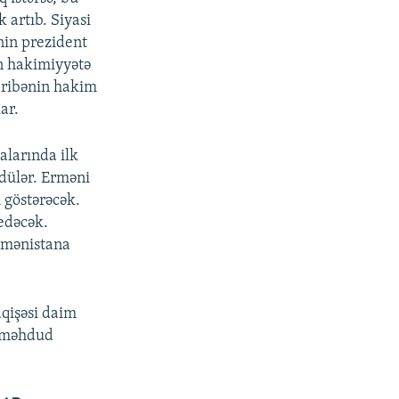
k artıb. Siyasi
nin prezident
in hakimiyyətə
haribənin hakim
ar.
alarında ilk
ldülər. Erməni
 göstərəcək.
edəcək.
Ermənistana
qişəsi daim
n məhdud