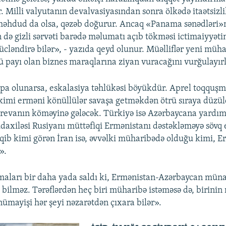
r. Milli valyutanın devalvasiyasından sonra ölkədə itaətsizli
məhdud da olsa, qəzəb doğurur. Ancaq «Panama sənədləri»
in də gizli sərvəti barədə məlumatı açıb tökməsi ictimaiyyət
gücləndirə bilər», - yazıda qeyd olunur. Müəlliflər yeni mü
lü payı olan biznes maraqlarına ziyan vuracağını vurğulayırl
pa olunarsa, eskalasiya təhlükəsi böyükdür. Aprel toqquşm
n kimi erməni könüllülər savaşa getməkdən ötrü sıraya düzü
revanın köməyinə gələcək. Türkiyə isə Azərbaycana yardım
axiləsi Rusiyanı müttəfiqi Ermənistanı dəstəkləməyə sövq 
qib kimi görən İran isə, əvvəlki müharibədə olduğu kimi, 
».
aları bir daha yada saldı ki, Ermənistan-Azərbaycan müna
bilməz. Tərəflərdən heç biri müharibə istəməsə də, birini
ümayişi hər şeyi nəzarətdən çıxara bilər».