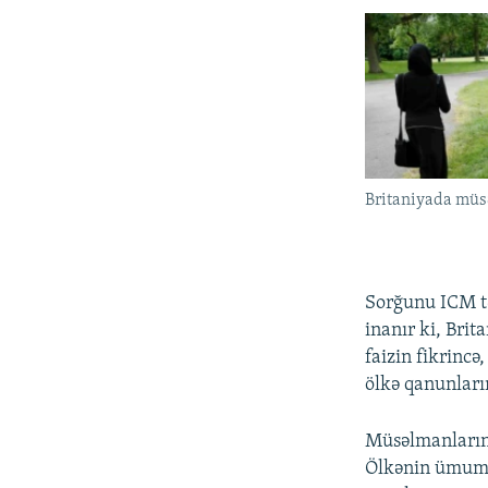
Britaniyada müs
Sorğunu ICM tə
inanır ki, Bri
faizin fikrinc
ölkə qanunların
Müsəlmanların 
Ölkənin ümumi 