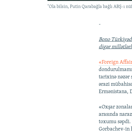
"Ola bilsin, Putin Qarabağla bağlı ABŞ-ı nü
-
Bono Türkiyədə
digər millətlər
«Foreign Affai
dondurulmamış 
tarixinə nəzər 
ərazi mübahisə
Ermənistana, D
«Oxşar zonalar
arasında naraz
toxumu səpdi.
Gorbachev-in 