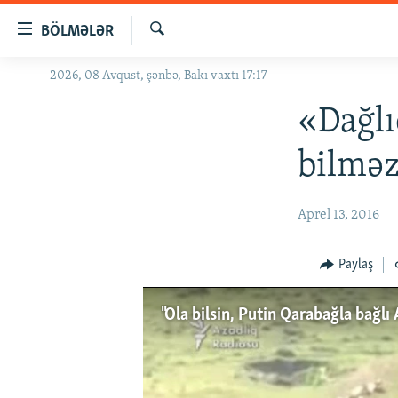
Keçid
BÖLMƏLƏR
linkləri
Axtar
Əsas
2026, 08 Avqust, şənbə, Bakı vaxtı 17:17
GÜNDƏM
məzmuna
#İZAHLA
«Dağlı
qayıt
Əsas
KORRUPSIOMETR
bilmə
naviqasiyaya
#ƏSLINDƏ
qayıt
Axtarışa
FƏRQƏ BAX
Aprel 13, 2016
keç
QANUNI DOĞRU
Paylaş
ARAŞDIRMA
MULTIMEDIA
"Ola bilsin, Putin Qarabağla bağlı
RADIO ARXIV
VIDEO
HAQQIMIZDA
FOTOQALEREYA
OXU ZALI