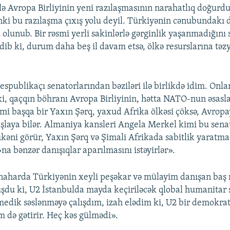
lə Avropa Birliyinin yeni razılaşmasının narahatlıq doğur
nki bu razılaşma çıxış yolu deyil. Türkiyənin cənubundakı 
l olunub. Bir rəsmi yerli sakinlərlə gərginlik yaşanmadığını 
dib ki, durum daha beş il davam etsə, ölkə resurslarına təz
spublikaçı senatorlarından bəziləri ilə birlikdə idim. Onla
ki, qaçqın böhranı Avropa Birliyinin, hətta NATO-nun əsasla
kimi başqa bir Yaxın Şərq, yaxud Afrika ölkəsi çöksə, Avropa
aşlaya bilər. Almaniya kansleri Angela Merkel kimi bu sena
kəni görür, Yaxın Şərq və Şimali Afrikada sabitlik yaratm
na bənzər danışıqlar aparılmasını istəyirlər».
naharda Türkiyənin xeyli peşəkar və mülayim danışan baş
şdu ki, U2 İstanbulda mayda keçiriləcək qlobal humanitar
dik səslənməyə çalışdım, izah elədim ki, U2 bir demokrati
m də gətirir. Heç kəs gülmədi».