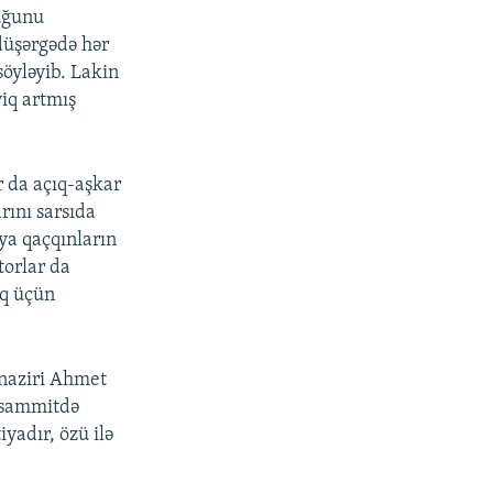
duğunu
düşərgədə hər
söyləyib. Lakin
yiq artmış
r da açıq-aşkar
rını sarsıda
ya qaçqınların
torlar da
aq üçün
 naziri Ahmet
 sammitdə
yadır, özü ilə