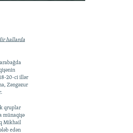
EMBED
PAYLAŞ
ir hallarda
Qarabağda
qişənin
8-20-ci illər
ana, Zəngəzur
r.
ik qruplar
da münaqişə
q Mikhail
ələb edən