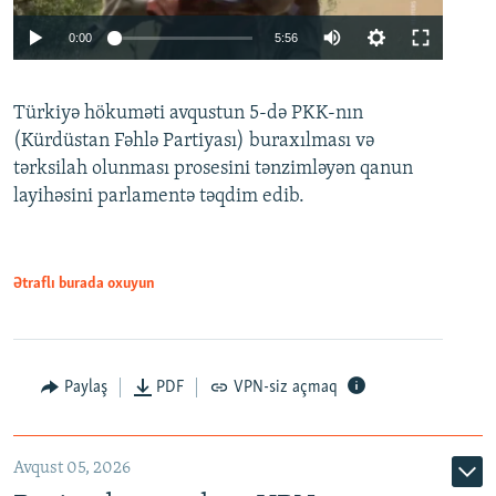
Auto
0:00
5:56
240p
Türkiyə hökuməti avqustun 5-də PKK-nın
360p
(Kürdüstan Fəhlə Partiyası) buraxılması və
480p
Auto
240p
360p
480p
tərksilah olunması prosesini tənzimləyən qanun
720p
layihəsini parlamentə təqdim edib.
720p
1080p
1080p
Ətraflı burada oxuyun
Paylaş
PDF
VPN-siz açmaq
Avqust 05, 2026