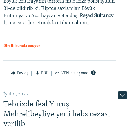
Böyük Britaniyanın terrorla mübarizə polisi iyulun
31-də bildirib ki, Kiprdə saxlanılan Böyük
Britaniya və Azərbaycan vətəndaşı
Rəşad Sultanov
İrana casusluq etməkdə ittiham olunur.
Ətraflı burada oxuyun
Paylaş
PDF
VPN-siz açmaq
İyul 31, 2026
Təbrizdə fəal Yürüş
Mehrəlibəyliyə yeni həbs cəzası
verilib