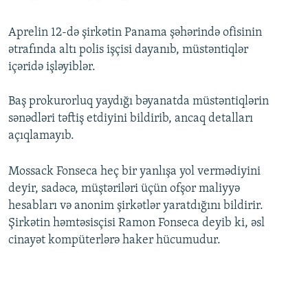
Aprelin 12-də şirkətin Panama şəhərində ofisinin
ətrafında altı polis işçisi dayanıb, müstəntiqlər
içəridə işləyiblər.
Baş prokurorluq yaydığı bəyanatda müstəntiqlərin
sənədləri təftiş etdiyini bildirib, ancaq detalları
açıqlamayıb.
Mossack Fonseca heç bir yanlışa yol vermədiyini
deyir, sadəcə, müştəriləri üçün ofşor maliyyə
hesabları və anonim şirkətlər yaratdığını bildirir.
Şirkətin həmtəsisçisi Ramon Fonseca deyib ki, əsl
cinayət kompüterlərə haker hücumudur.