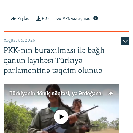
Paylaş
PDF
VPN-siz açmaq
Avqust 05, 2026
PKK-nın buraxılması ilə bağlı
qanun layihəsi Türkiyə
parlamentinə təqdim olunub
Türkiyənin dönüş nöqtəsi, ya Ərdoğana üçüncü şans: PKK ilə qəfil barışıq nə deməkdir?
No media source currently available