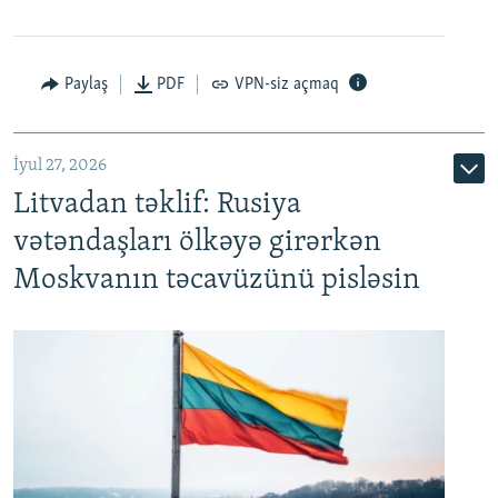
Paylaş
PDF
VPN-siz açmaq
İyul 27, 2026
Litvadan təklif: Rusiya
vətəndaşları ölkəyə girərkən
Moskvanın təcavüzünü pisləsin