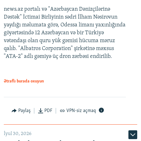
news.az portalı və "Azərbaycan Dənizçilərinə
Dəstək" İctimai Birliyinin sədri İlham Nəsirovun
yaydığı məlumata görə, Odessa limanı yaxınlığında
göyərtəsində 12 Azərbaycan və bir Türkiyə
vətəndaşı olan quru yük gəmisi hücuma məruz
qalıb. "Albatros Corporation" şirkətinə məxsus
"ATA-2" adlı gəmiyə üç dron zərbəsi endirilib.
Ətraflı burada oxuyun
Paylaş
PDF
VPN-siz açmaq
İyul 30, 2026