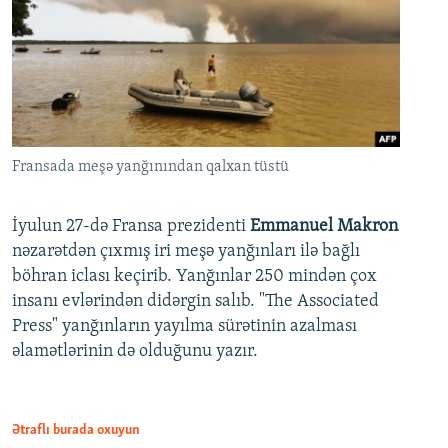
Fransada meşə yanğınından qalxan tüstü
İyulun 27-də Fransa prezidenti
Emmanuel Makron
nəzarətdən çıxmış iri meşə yanğınları ilə bağlı
böhran iclası keçirib. Yanğınlar 250 mindən çox
insanı evlərindən didərgin salıb. "The Associated
Press" yanğınların yayılma sürətinin azalması
əlamətlərinin də olduğunu yazır.
Ətraflı burada oxuyun