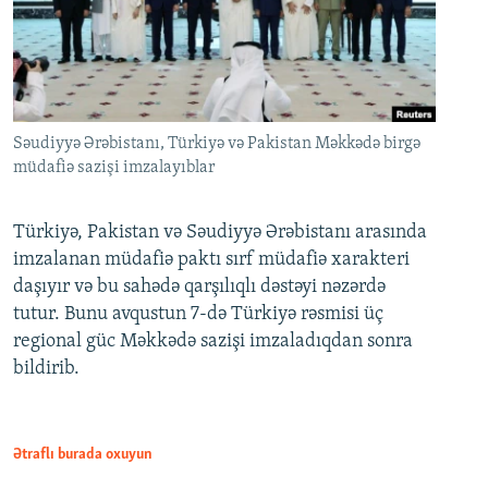
Səudiyyə Ərəbistanı, Türkiyə və Pakistan Məkkədə birgə
müdafiə sazişi imzalayıblar
Türkiyə, Pakistan və Səudiyyə Ərəbistanı arasında
imzalanan müdafiə paktı sırf müdafiə xarakteri
daşıyır və bu sahədə qarşılıqlı dəstəyi nəzərdə
tutur. Bunu avqustun 7-də Türkiyə rəsmisi üç
regional güc Məkkədə sazişi imzaladıqdan sonra
bildirib.
Ətraflı burada oxuyun