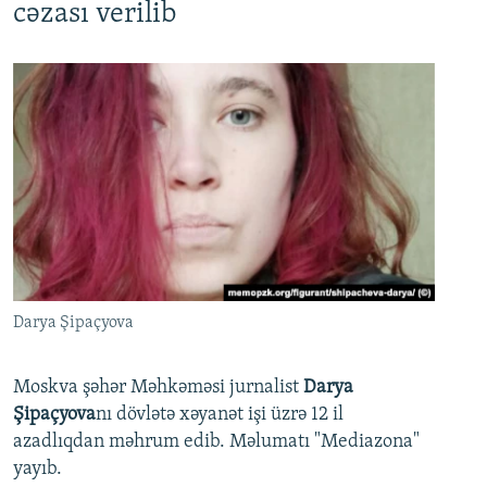
cəzası verilib
Darya Şipaçyova
Moskva şəhər Məhkəməsi jurnalist
Darya
Şipaçyova
nı dövlətə xəyanət işi üzrə 12 il
azadlıqdan məhrum edib. Məlumatı "Mediazona"
yayıb.