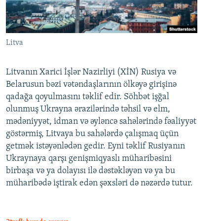
Litva
Litvanın Xarici İşlər Nazirliyi (XİN) Rusiya və
Belarusun bəzi vətəndaşlarının ölkəyə girişinə
qadağa qoyulmasını təklif edir. Söhbət işğal
olunmuş Ukrayna ərazilərində təhsil və elm,
mədəniyyət, idman və əyləncə sahələrində fəaliyyət
göstərmiş, Litvaya bu sahələrdə çalışmaq üçün
getmək istəyənlədən gedir. Eyni təklif Rusiyanın
Ukraynaya qarşı genişmiqyaslı müharibəsini
birbaşa və ya dolayısı ilə dəstəkləyən və ya bu
müharibədə iştirak edən şəxsləri də nəzərdə tutur.