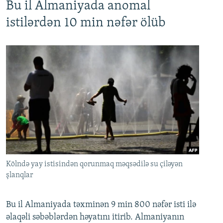
Bu il Almaniyada anomal
istilərdən 10 min nəfər ölüb
Kölndə yay istisindən qorunmaq məqsədilə su çiləyən
şlanqlar
Bu il Almaniyada təxminən 9 min 800 nəfər isti ilə
əlaqəli səbəblərdən həyatını itirib. Almaniyanın