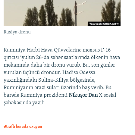
Rusiya dronu
Rumıniya Hərbi Hava Qüvvələrinə məxsus F-16
qırıcısı iyulun 26-da səhər saatlarında ölkənin hava
məkanında daha bir dronu vurub. Bu, son günlər
vurulan üçüncü drondur. Hadisə Odessa
yaxınlığındakı Sulina-Kiliya bölgəsində,
Rumıniyanın ərazi suları üzərində baş verib. Bu
barədə Rumıniya prezidenti
Nikuşor Dan
X sosial
şəbəkəsində yazıb.
Ətraflı burada oxuyun