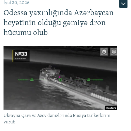
İyul 30, 2026
Odessa yaxınlığında Azərbaycan
heyətinin olduğu gəmiyə dron
hücumu olub
Ukrayna Qara və Azov dənizlərində Rusiya tankerlərini
vurub