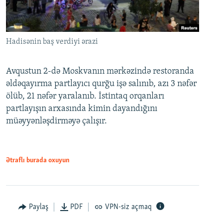
Hadisənin baş verdiyi ərazi
Avqustun 2-də Moskvanın mərkəzində restoranda
əldəqayırma partlayıcı qurğu işə salınıb, azı 3 nəfər
ölüb, 21 nəfər yaralanıb. İstintaq orqanları
partlayışın arxasında kimin dayandığını
müəyyənləşdirməyə çalışır.
Ətraflı burada oxuyun
Paylaş
PDF
VPN-siz açmaq