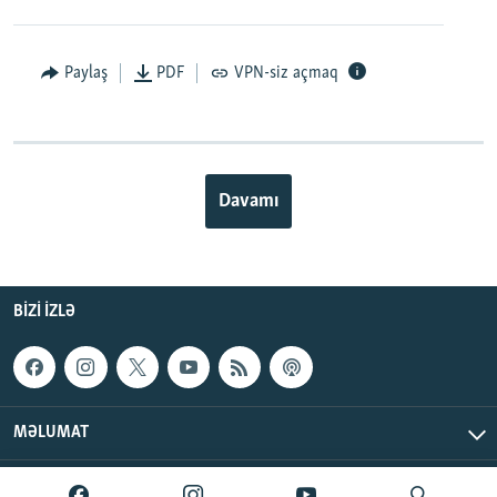
Paylaş
PDF
VPN-siz açmaq
Davamı
BIZI IZLƏ
MƏLUMAT
AzadlıqRadiosu © 2026 Inc. | Bütün hüquqlar qorunur