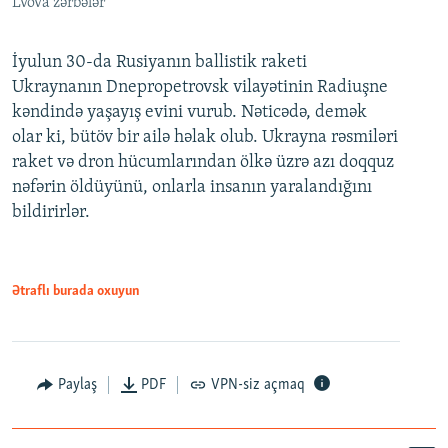
Lvova zərbələr
İyulun 30-da Rusiyanın ballistik raketi
Ukraynanın Dnepropetrovsk vilayətinin Radiuşne
kəndində yaşayış evini vurub. Nəticədə, demək
olar ki, bütöv bir ailə həlak olub. Ukrayna rəsmiləri
raket və dron hücumlarından ölkə üzrə azı doqquz
nəfərin öldüyünü, onlarla insanın yaralandığını
bildirirlər.
Ətraflı burada oxuyun
Paylaş
PDF
VPN-siz açmaq