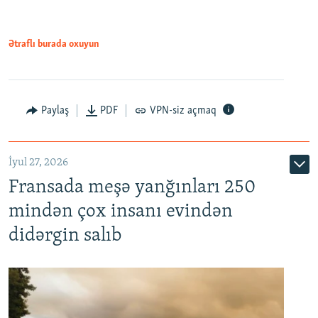
Ətraflı burada oxuyun
Paylaş
PDF
VPN-siz açmaq
İyul 27, 2026
Fransada meşə yanğınları 250
mindən çox insanı evindən
didərgin salıb