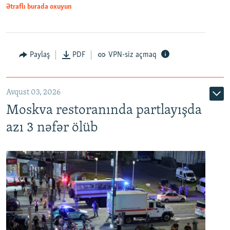
Ətraflı burada oxuyun
Paylaş
PDF
VPN-siz açmaq
Avqust 03, 2026
Moskva restoranında partlayışda
azı 3 nəfər ölüb