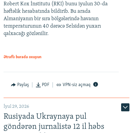
Robert Kox İnstitutu (RKI) bunu iyulun 30-da
həftəlik hesabatında bildirib. Bu arada
Almaniyanın bir sıra bölgələrində havanın
temperaturunun 40 dərəcə Selsidən yuxarı
qalxacağı gözlənilir.
Ətraflı burada oxuyun
Paylaş
PDF
VPN-siz açmaq
İyul 29, 2026
Rusiyada Ukraynaya pul
göndərən jurnalistə 12 il həbs