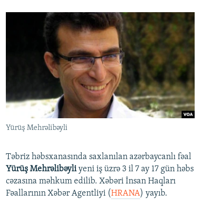
Yürüş Mehrəlibəyli
Təbriz həbsxanasında saxlanılan azərbaycanlı fəal
Yürüş Mehrəlibəyli
yeni iş üzrə 3 il 7 ay 17 gün həbs
cəzasına məhkum edilib. Xəbəri İnsan Haqları
Fəallarının Xəbər Agentliyi (
HRANA
) yayıb.