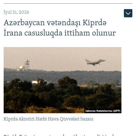
İyul 31, 2026
Azərbaycan vətəndaşı Kiprdə
İrana casusluqda ittiham olunur
Kiprdə Akrotiri Hərbi Hava Qüvvələri bazası