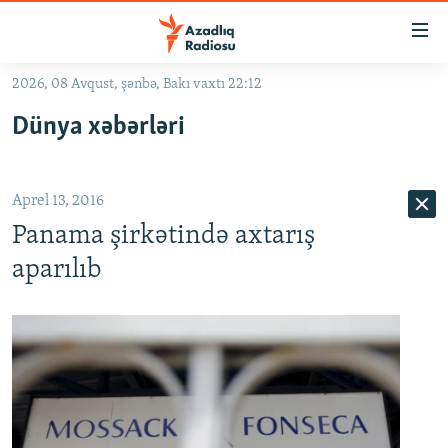
Keçid
linkləri
Əsas
2026, 08 Avqust, şənbə, Bakı vaxtı 22:12
məzmuna
GÜNDƏM
Dünya xəbərləri
qayıt
#İZAHLA
Əsas
KORRUPSIOMETR
naviqasiyaya
Aprel 13, 2016
qayıt
#ƏSLINDƏ
Axtarışa
Panama şirkətində axtarış
FƏRQƏ BAX
keç
aparılıb
QANUNI DOĞRU
ARAŞDIRMA
MULTIMEDIA
RADIO ARXIV
VIDEO
HAQQIMIZDA
FOTOQALEREYA
OXU ZALI