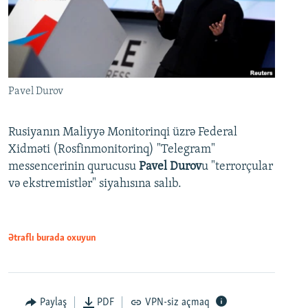
Pavel Durov
Rusiyanın Maliyyə Monitorinqi üzrə Federal
Xidməti (Rosfinmonitorinq) "Telegram"
messencerinin qurucusu
Pavel Durov
u "terrorçular
və ekstremistlər" siyahısına salıb.
Ətraflı burada oxuyun
Paylaş
PDF
VPN-siz açmaq