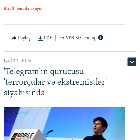
Ətraflı burada oxuyun
Paylaş
PDF
VPN-siz açmaq
İyul 30, 2026
'Telegram'ın qurucusu
'terrorçular və ekstremistlər'
siyahısında