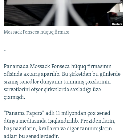
İNFOQRAFIKA
AZƏRBAYCAN ƏDƏBIYYATI KITABXANASI
MISSIYAMIZ
BIZI IZLƏ
KARIKATURA
İSLAM VƏ DEMOKRATIYA
PEŞƏ ETIKASI VƏ JURNALISTIKA STANDARTLARIMIZ
İZ - MƏDƏNIYYƏT PROQRAMI
MATERIALLARIMIZDAN ISTIFADƏ
Mossack Fonseca hüquq firması
AZADLIQRADIOSU MOBIL TELEFONUNUZDA
RFE/RL-in bütün saytları
BIZIMLƏ ƏLAQƏ
-
XƏBƏR BÜLLETENLƏRIMIZ
Panamada Mossack Fonseca hüquq firmasının
ofisində axtarış aparılıb. Bu şirkətdən bu günlərdə
sızmış sənədlər dünyanın tanınmış şəxslərinin
sərvətlərini ofşor şirkətlərdə saxladığı üzə
çıxmışdı.
“Panama Papers” adlı 11 milyondan çox sənəd
dünya mediasında işıqlandırılıb. Prezidentlərin,
baş nazirlərin, kralların və digər tanınmışların
adları bu sənədlərdədir.