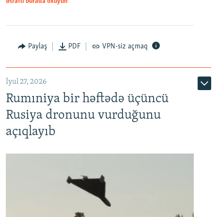
Ətraflı burada oxuyun
Paylaş
PDF
VPN-siz açmaq
İyul 27, 2026
Rumıniya bir həftədə üçüncü
Rusiya dronunu vurduğunu
açıqlayıb