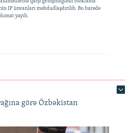
idmətlərinə qarşı genişmiqyaslı bloklama
nin IP ünvanları məhdudlaşdırılıb. Bu barədə
əlumat yayıb.
rağına görə Özbəkistan