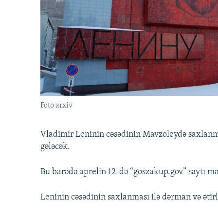
İNFOQRAFIKA
AZƏRBAYCAN ƏDƏBIYYATI KITABXANASI
MISSIYAMIZ
KARIKATURA
İSLAM VƏ DEMOKRATIYA
PEŞƏ ETIKASI VƏ JURNALISTIKA
STANDARTLARIMIZ
İZ - MƏDƏNIYYƏT PROQRAMI
MATERIALLARIMIZDAN ISTIFADƏ
AZADLIQRADIOSU MOBIL TELEFONUNUZDA
BIZIMLƏ ƏLAQƏ
XƏBƏR BÜLLETENLƏRIMIZ
Foto arxiv
Vladimir Leninin cəsədinin Mavzoleydə saxlanma
gələcək.
Bu barədə aprelin 12-də “goszakup.gov” saytı m
Leninin cəsədinin saxlanması ilə dərman və ətirl