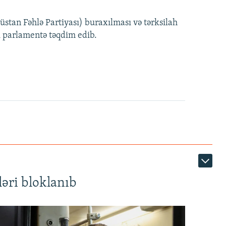
240p
EMBED
PAYLAŞ
tan Fəhlə Partiyası) buraxılması və tərksilah
360p
i parlamentə təqdim edib.
480p
720p
1080p
360p
480p
1080p
əri bloklanıb