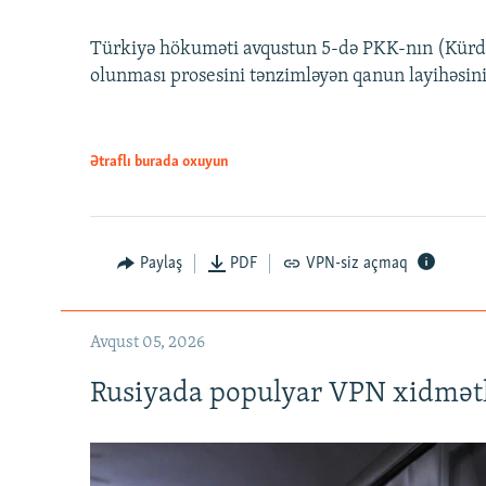
Türkiyə hökuməti avqustun 5-də PKK-nın (Kürdüs
olunması prosesini tənzimləyən qanun layihəsin
Ətraflı burada oxuyun
Auto
240p
720p
Paylaş
PDF
VPN-siz açmaq
Avqust 05, 2026
Rusiyada populyar VPN xidmətl