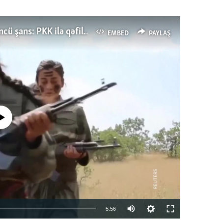
Türkiyənin dönüş nöqtəsi, ya Ərdoğana üçüncü şans: PKK ilə qəfil barışıq nə deməkdir?
EMBED
PAYLAŞ
currently available
Auto
5:56