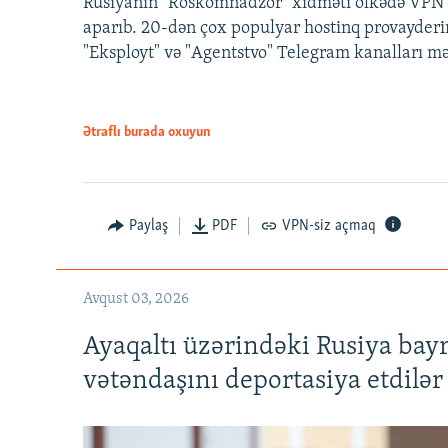
Rusiyanın "Roskomnadzor" xidməti ölkədə VPN x
aparıb. 20-dən çox populyar hostinq provayderi
"Eksployt" və "Agentstvo" Telegram kanalları m
Ətraflı burada oxuyun
Paylaş
PDF
VPN-siz açmaq
Avqust 03, 2026
Ayaqaltı üzərindəki Rusiya bay
vətəndaşını deportasiya etdilər