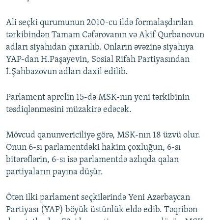
Ali seçki qurumunun 2010-cu ildə formalaşdırılan
tərkibindən Tamam Cəfərovanın və Akif Qurbanovun
adları siyahıdan çıxarılıb. Onların əvəzinə siyahıya
YAP-dan H.Paşayevin, Sosial Rifah Partiyasından
İ.Şahbazovun adları daxil edilib.
Parlament aprelin 15-də MSK-nın yeni tərkibinin
təsdiqlənməsini müzakirə edəcək.
Mövcud qanunvericiliyə görə, MSK-nın 18 üzvü olur.
Onun 6-sı parlamentdəki hakim çoxluğun, 6-sı
bitərəflərin, 6-sı isə parlamentdə azlıqda qalan
partiyaların payına düşür.
Ötən ilki parlament seçkilərində Yeni Azərbaycan
Partiyası (YAP) böyük üstünlük eldə edib. Təqribən