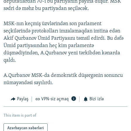
deputatlardan 70-i bu partiyanın payına düşür. MSK
sədri də məhz bu partiyadan seçiləcək.
MSK-nın keçmiş üzvlərindən son parlament
seçkilərində protokolları imzalamaqdan imtina edən
Akif Qurbanov Ümid Partiyasını təmsil edirdi. Bu dəfə
Ümid partiyasından heç kim parlamentə
düşmədiyindən, A.Qurbanov yeni tərkibdən kənarda
qaldı.
A.Qurbanov MSK-da demokratik düşərgənin sonuncu
nümayəndəsi sayılırdı.
Paylaş
VPN-siz açmaq
Bizi izlə
This item is part of
Azərbaycan xəbərləri