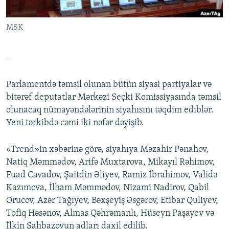
İNFOQRAFIKA
AZƏRBAYCAN ƏDƏBIYYATI KITABXANASI
MISSIYAMIZ
BIZI IZLƏ
MSK
KARIKATURA
İSLAM VƏ DEMOKRATIYA
PEŞƏ ETIKASI VƏ JURNALISTIKA STANDARTLARIMIZ
İZ - MƏDƏNIYYƏT PROQRAMI
MATERIALLARIMIZDAN ISTIFADƏ
-
AZADLIQRADIOSU MOBIL TELEFONUNUZDA
RFE/RL-in bütün saytları
BIZIMLƏ ƏLAQƏ
Parlamentdə təmsil olunan bütün siyasi partiyalar və
bitərəf deputatlar Mərkəzi Seçki Komissiyasında təmsil
XƏBƏR BÜLLETENLƏRIMIZ
olunacaq nümayəndələrinin siyahısını təqdim ediblər.
Yeni tərkibdə cəmi iki nəfər dəyişib.
«Trend»in xəbərinə görə, siyahıya Məzahir Pənahov,
Natiq Məmmədov, Arifə Muxtarova, Mikayıl Rəhimov,
Fuad Cavadov, Şaitdin Əliyev, Ramiz İbrahimov, Validə
Kazımova, İlham Məmmədov, Nizami Nadirov, Qabil
Orucov, Azər Tağıyev, Bəxşeyiş Əsgərov, Etibar Quliyev,
Tofiq Həsənov, Almas Qəhrəmanlı, Hüseyn Paşayev və
İlkin Şahbazovun adları daxil edilib.