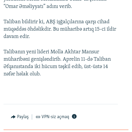
“Omar Əməliyyatı” adını verib.
Taliban bildirir ki, ABŞ işğalçılarına qarşı cihad
müqəddəs öhdəlikdir. Bu müharibə artıq 15-ci ildir
davam edir.
Talibanın yeni lideri Molla Akhtar Mansur
müharibəni genişləndirib. Aprelin 11-də Taliban
Əfqanıstanda iki hücum təşkil edib, üst-üstə 14
nəfər həlak olub.
Paylaş
VPN-siz açmaq