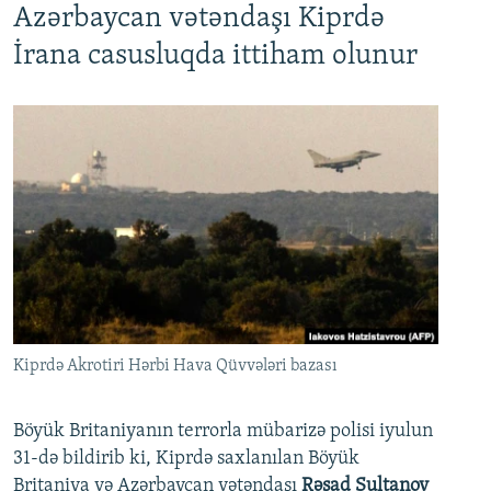
Azərbaycan vətəndaşı Kiprdə
İrana casusluqda ittiham olunur
Kiprdə Akrotiri Hərbi Hava Qüvvələri bazası
Böyük Britaniyanın terrorla mübarizə polisi iyulun
31-də bildirib ki, Kiprdə saxlanılan Böyük
Britaniya və Azərbaycan vətəndaşı
Rəşad Sultanov