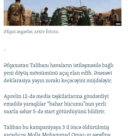
İNFOQRAFIKA
AZƏRBAYCAN ƏDƏBIYYATI KITABXANASI
MISSIYAMIZ
BIZI IZLƏ
KARIKATURA
İSLAM VƏ DEMOKRATIYA
PEŞƏ ETIKASI VƏ JURNALISTIKA STANDARTLARIMIZ
İZ - MƏDƏNIYYƏT PROQRAMI
MATERIALLARIMIZDAN ISTIFADƏ
Əfqan əsgərlər, arxiv fotosu
AZADLIQRADIOSU MOBIL TELEFONUNUZDA
RFE/RL-in bütün saytları
BIZIMLƏ ƏLAQƏ
-
XƏBƏR BÜLLETENLƏRIMIZ
Əfqanıstan Talibanı havaların istiləşməsilə bağlı
yeni döyüş mövsümünü açıq elan edib. Ənənəvi
deklarasiya yayın zorakı keçəcəyini müjdələyir.
Aprelin 12-də media təşkilatlarına göndərdiyi
emaildə yaraqlılar “bahar hücumu”nun yerli
vaxtla səhər 5-də start götürdüyünü bildirir.
Taliban bu kampaniyaya 3 il öncə öldürülmüş
yaradıcısı Molla Mohammad Omar-ın şərəfinə