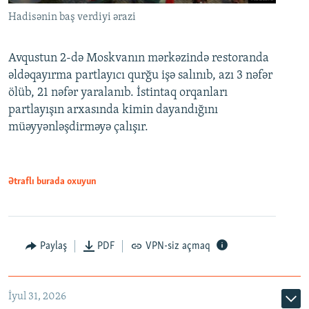
Hadisənin baş verdiyi ərazi
Avqustun 2-də Moskvanın mərkəzində restoranda
əldəqayırma partlayıcı qurğu işə salınıb, azı 3 nəfər
ölüb, 21 nəfər yaralanıb. İstintaq orqanları
partlayışın arxasında kimin dayandığını
müəyyənləşdirməyə çalışır.
Ətraflı burada oxuyun
Paylaş
PDF
VPN-siz açmaq
İyul 31, 2026