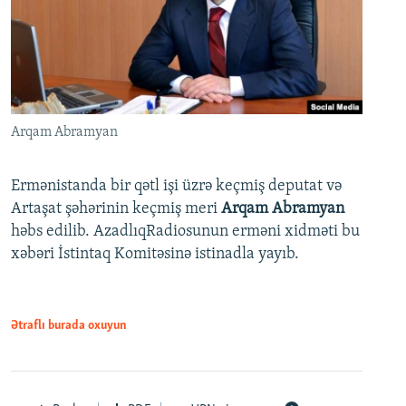
Arqam Abramyan
Ermənistanda bir qətl işi üzrə keçmiş deputat və
Artaşat şəhərinin keçmiş meri
Arqam Abramyan
həbs edilib. AzadlıqRadiosunun erməni xidməti bu
xəbəri İstintaq Komitəsinə istinadla yayıb.
Ətraflı burada oxuyun