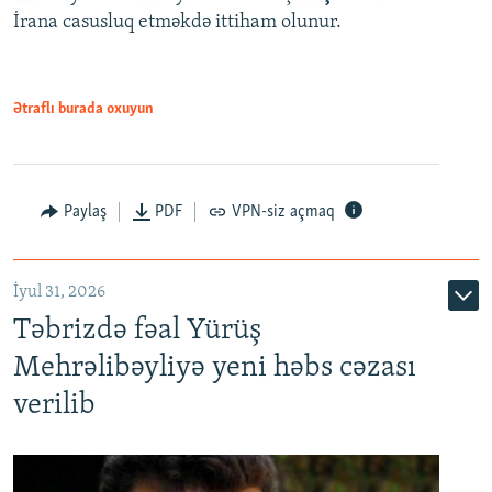
İrana casusluq etməkdə ittiham olunur.
Ətraflı burada oxuyun
Paylaş
PDF
VPN-siz açmaq
İyul 31, 2026
Təbrizdə fəal Yürüş
Mehrəlibəyliyə yeni həbs cəzası
verilib