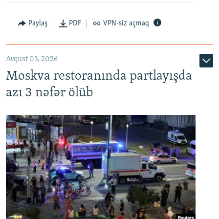
Paylaş
PDF
VPN-siz açmaq
Avqust 03, 2026
Moskva restoranında partlayışda
azı 3 nəfər ölüb