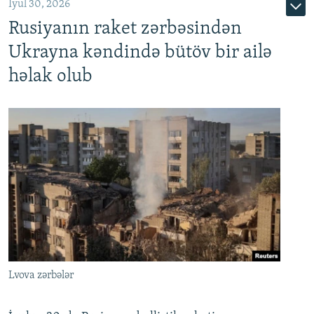
İyul 30, 2026
Rusiyanın raket zərbəsindən
Ukrayna kəndində bütöv bir ailə
həlak olub
Lvova zərbələr