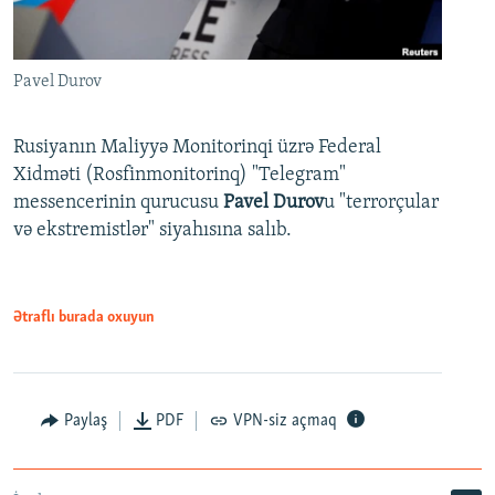
Pavel Durov
Rusiyanın Maliyyə Monitorinqi üzrə Federal
Xidməti (Rosfinmonitorinq) "Telegram"
messencerinin qurucusu
Pavel Durov
u "terrorçular
və ekstremistlər" siyahısına salıb.
Ətraflı burada oxuyun
Paylaş
PDF
VPN-siz açmaq