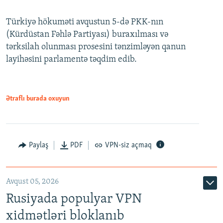
240p
Türkiyə hökuməti avqustun 5-də PKK-nın
360p
(Kürdüstan Fəhlə Partiyası) buraxılması və
480p
Auto
240p
360p
480p
tərksilah olunması prosesini tənzimləyən qanun
720p
layihəsini parlamentə təqdim edib.
720p
1080p
1080p
Ətraflı burada oxuyun
Paylaş
PDF
VPN-siz açmaq
Avqust 05, 2026
Rusiyada populyar VPN
xidmətləri bloklanıb