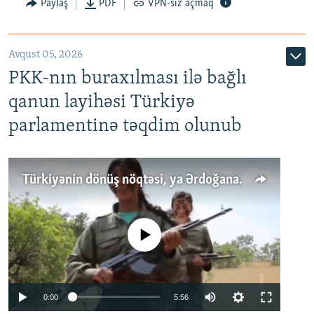
Paylaş
PDF
VPN-siz açmaq
Avqust 05, 2026
PKK-nın buraxılması ilə bağlı
qanun layihəsi Türkiyə
parlamentinə təqdim olunub
Türkiyənin dönüş nöqtəsi, ya Ərdoğana üçüncü şans: PKK ilə qəfil barışıq nə deməkdir?
No media source currently available
Auto
0:00
5:56