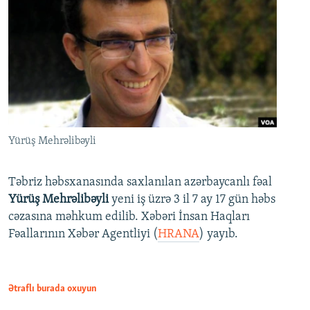
Yürüş Mehrəlibəyli
Təbriz həbsxanasında saxlanılan azərbaycanlı fəal
Yürüş Mehrəlibəyli
yeni iş üzrə 3 il 7 ay 17 gün həbs
cəzasına məhkum edilib. Xəbəri İnsan Haqları
Fəallarının Xəbər Agentliyi (
HRANA
) yayıb.
Ətraflı burada oxuyun