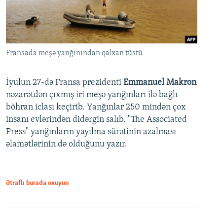
Fransada meşə yanğınından qalxan tüstü
İyulun 27-də Fransa prezidenti
Emmanuel Makron
nəzarətdən çıxmış iri meşə yanğınları ilə bağlı
böhran iclası keçirib. Yanğınlar 250 mindən çox
insanı evlərindən didərgin salıb. "The Associated
Press" yanğınların yayılma sürətinin azalması
əlamətlərinin də olduğunu yazır.
Ətraflı burada oxuyun