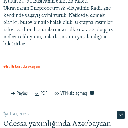
İyulun 30-da Rusiyanın ballistik raketi
Ukraynanın Dnepropetrovsk vilayətinin Radiuşne
kəndində yaşayış evini vurub. Nəticədə, demək
olar ki, bütöv bir ailə həlak olub. Ukrayna rəsmiləri
raket və dron hücumlarından ölkə üzrə azı doqquz
nəfərin öldüyünü, onlarla insanın yaralandığını
bildirirlər.
Ətraflı burada oxuyun
Paylaş
PDF
VPN-siz açmaq
İyul 30, 2026
Odessa yaxınlığında Azərbaycan