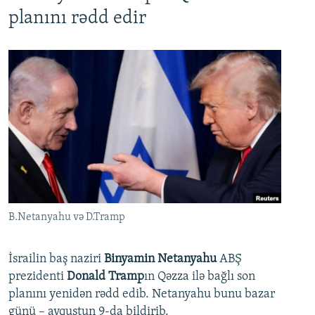
planını rədd edir
B.Netanyahu və D.Tramp
İsrailin baş naziri
Binyamin Netanyahu
ABŞ
prezidenti
Donald Tramp
ın Qəzza ilə bağlı son
planını yenidən rədd edib. Netanyahu bunu bazar
günü – avqustun 9-da bildirib.