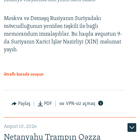
Latakiya vilayətində Xmeymim hərbi bazası
Moskva və Dəməşq Rusiyanın Suriyadakı
mövcudluğunun yenidən təşkili ilə bağlı
memorandum imzalayıblar. Bu haqda avqustun 9-
da Suriyanın Xarici İşlər Nazirliyi (XİN) məlumat
yayıb.
Ətraflı burada oxuyun
Paylaş
PDF
VPN-siz açmaq
Avqust 10, 2026
Netanyahu Trampın Qəzza