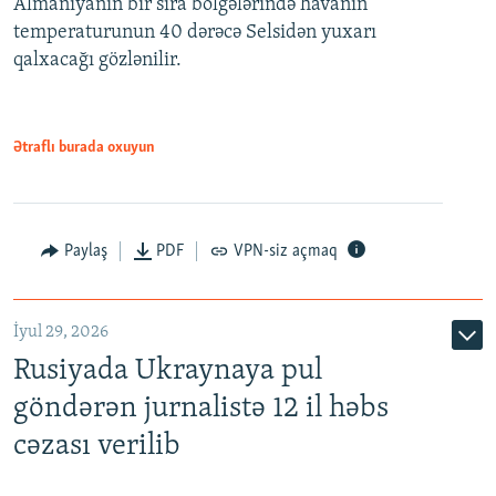
Almaniyanın bir sıra bölgələrində havanın
temperaturunun 40 dərəcə Selsidən yuxarı
qalxacağı gözlənilir.
Ətraflı burada oxuyun
Paylaş
PDF
VPN-siz açmaq
İyul 29, 2026
Rusiyada Ukraynaya pul
göndərən jurnalistə 12 il həbs
cəzası verilib