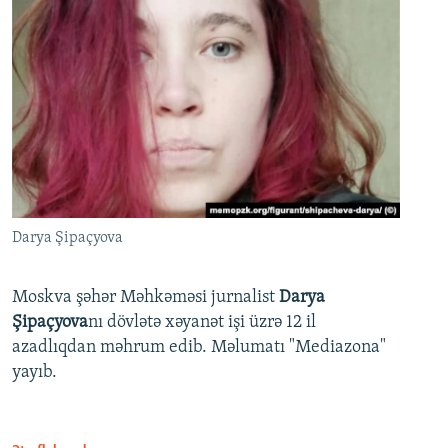
Darya Şipaçyova
Moskva şəhər Məhkəməsi jurnalist
Darya
Şipaçyova
nı dövlətə xəyanət işi üzrə 12 il
azadlıqdan məhrum edib. Məlumatı "Mediazona"
yayıb.