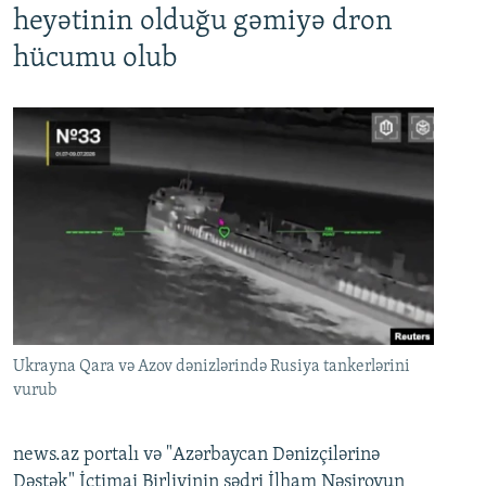
heyətinin olduğu gəmiyə dron
hücumu olub
Ukrayna Qara və Azov dənizlərində Rusiya tankerlərini
vurub
news.az portalı və "Azərbaycan Dənizçilərinə
Dəstək" İctimai Birliyinin sədri İlham Nəsirovun