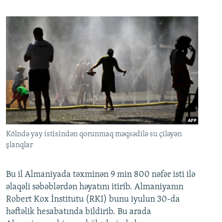
Kölndə yay istisindən qorunmaq məqsədilə su çiləyən
şlanqlar
Bu il Almaniyada təxminən 9 min 800 nəfər isti ilə
əlaqəli səbəblərdən həyatını itirib. Almaniyanın
Robert Kox İnstitutu (RKI) bunu iyulun 30-da
həftəlik hesabatında bildirib. Bu arada