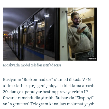
Moskvada mobil telefon istifadəçisi
Rusiyanın "Roskomnadzor" xidməti ölkədə VPN
xidmətlərinə qarşı genişmiqyaslı bloklama aparıb.
20-dən çox populyar hostinq provayderinin IP
ünvanları məhdudlaşdırılıb. Bu barədə "Eksployt"
və "Agentstvo" Telegram kanalları məlumat yayıb.