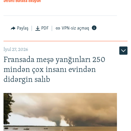
Ətraflı burada oxuyun
Paylaş
PDF
VPN-siz açmaq
İyul 27, 2026
Fransada meşə yanğınları 250
mindən çox insanı evindən
didərgin salıb