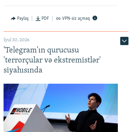
Paylaş
PDF
VPN-siz açmaq
İyul 30, 2026
'Telegram'ın qurucusu
'terrorçular və ekstremistlər'
siyahısında