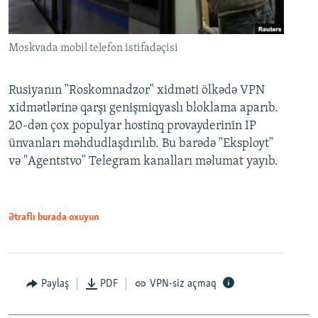
Moskvada mobil telefon istifadəçisi
Rusiyanın "Roskomnadzor" xidməti ölkədə VPN
xidmətlərinə qarşı genişmiqyaslı bloklama aparıb.
20-dən çox populyar hostinq provayderinin IP
ünvanları məhdudlaşdırılıb. Bu barədə "Eksployt"
və "Agentstvo" Telegram kanalları məlumat yayıb.
Ətraflı burada oxuyun
Paylaş
PDF
VPN-siz açmaq