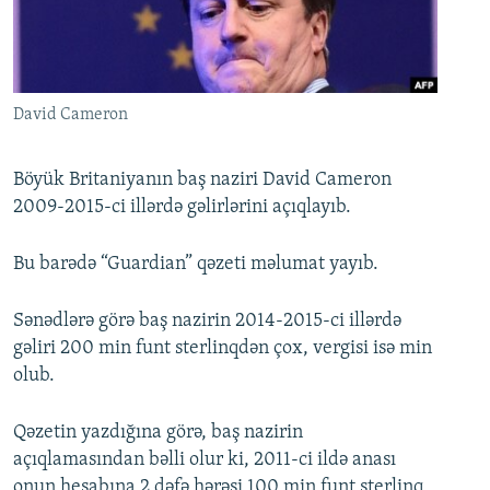
İNFOQRAFIKA
AZƏRBAYCAN ƏDƏBIYYATI KITABXANASI
MISSIYAMIZ
BIZI IZLƏ
KARIKATURA
İSLAM VƏ DEMOKRATIYA
PEŞƏ ETIKASI VƏ JURNALISTIKA STANDARTLARIMIZ
İZ - MƏDƏNIYYƏT PROQRAMI
MATERIALLARIMIZDAN ISTIFADƏ
David Cameron
AZADLIQRADIOSU MOBIL TELEFONUNUZDA
RFE/RL-in bütün saytları
BIZIMLƏ ƏLAQƏ
Böyük Britaniyanın baş naziri David Cameron
2009-2015-ci illərdə gəlirlərini açıqlayıb.
XƏBƏR BÜLLETENLƏRIMIZ
Bu barədə “Guardian” qəzeti məlumat yayıb.
Sənədlərə görə baş nazirin 2014-2015-ci illərdə
gəliri 200 min funt sterlinqdən çox, vergisi isə min
olub.
Qəzetin yazdığına görə, baş nazirin
açıqlamasından bəlli olur ki, 2011-ci ildə anası
onun hesabına 2 dəfə hərəsi 100 min funt sterlinq