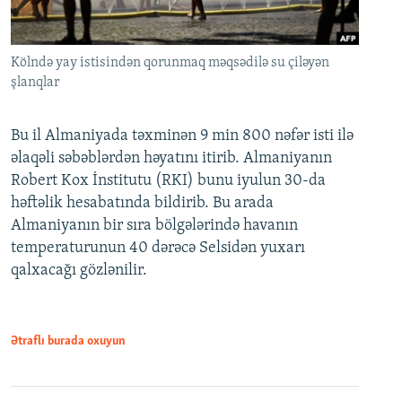
Kölndə yay istisindən qorunmaq məqsədilə su çiləyən
şlanqlar
Bu il Almaniyada təxminən 9 min 800 nəfər isti ilə
əlaqəli səbəblərdən həyatını itirib. Almaniyanın
Robert Kox İnstitutu (RKI) bunu iyulun 30-da
həftəlik hesabatında bildirib. Bu arada
Almaniyanın bir sıra bölgələrində havanın
temperaturunun 40 dərəcə Selsidən yuxarı
qalxacağı gözlənilir.
Ətraflı burada oxuyun