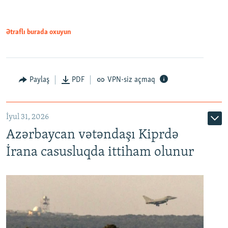
Ətraflı burada oxuyun
Paylaş
PDF
VPN-siz açmaq
İyul 31, 2026
Azərbaycan vətəndaşı Kiprdə
İrana casusluqda ittiham olunur