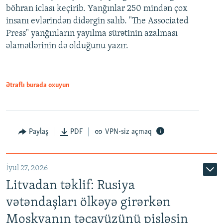
böhran iclası keçirib. Yanğınlar 250 mindən çox
insanı evlərindən didərgin salıb. "The Associated
Press" yanğınların yayılma sürətinin azalması
əlamətlərinin də olduğunu yazır.
Ətraflı burada oxuyun
Paylaş
PDF
VPN-siz açmaq
İyul 27, 2026
Litvadan təklif: Rusiya
vətəndaşları ölkəyə girərkən
Moskvanın təcavüzünü pisləsin