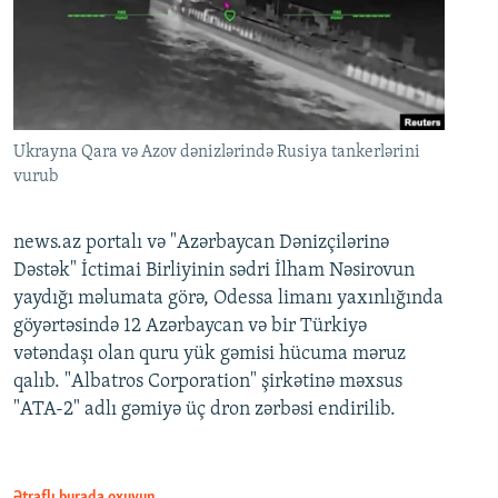
Ukrayna Qara və Azov dənizlərində Rusiya tankerlərini
vurub
news.az portalı və "Azərbaycan Dənizçilərinə
Dəstək" İctimai Birliyinin sədri İlham Nəsirovun
yaydığı məlumata görə, Odessa limanı yaxınlığında
göyərtəsində 12 Azərbaycan və bir Türkiyə
vətəndaşı olan quru yük gəmisi hücuma məruz
qalıb. "Albatros Corporation" şirkətinə məxsus
"ATA-2" adlı gəmiyə üç dron zərbəsi endirilib.
Ətraflı burada oxuyun