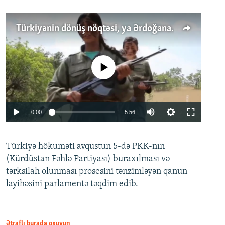
Türkiyənin dönüş nöqtəsi, ya Ərdoğana üçüncü şans: PKK ilə qəfil barışıq nə deməkdir?
No media source currently available
Auto
0:00
5:56
240p
Türkiyə hökuməti avqustun 5-də PKK-nın
360p
(Kürdüstan Fəhlə Partiyası) buraxılması və
480p
Auto
240p
360p
480p
tərksilah olunması prosesini tənzimləyən qanun
720p
layihəsini parlamentə təqdim edib.
720p
1080p
1080p
Ətraflı burada oxuyun