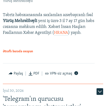
Yürüş Mehrəlibəyli
Təbriz həbsxanasında saxlanılan azərbaycanlı fəal
Yürüş Mehrəlibəyli
yeni iş üzrə 3 il 7 ay 17 gün həbs
cəzasına məhkum edilib. Xəbəri İnsan Haqları
Fəallarının Xəbər Agentliyi (
HRANA
) yayıb.
Ətraflı burada oxuyun
Paylaş
PDF
VPN-siz açmaq
İyul 30, 2026
'Telegram'ın qurucusu