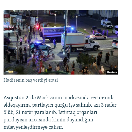
Hadisənin baş verdiyi ərazi
Avqustun 2-də Moskvanın mərkəzində restoranda
əldəqayırma partlayıcı qurğu işə salınıb, azı 3 nəfər
ölüb, 21 nəfər yaralanıb. İstintaq orqanları
partlayışın arxasında kimin dayandığını
müəyyənləşdirməyə çalışır.