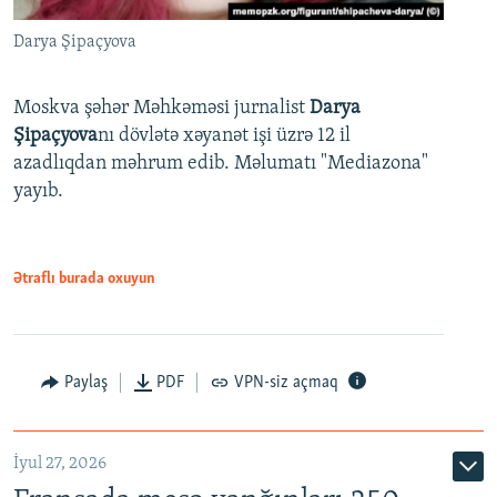
Darya Şipaçyova
Moskva şəhər Məhkəməsi jurnalist
Darya
Şipaçyova
nı dövlətə xəyanət işi üzrə 12 il
azadlıqdan məhrum edib. Məlumatı "Mediazona"
yayıb.
Ətraflı burada oxuyun
Paylaş
PDF
VPN-siz açmaq
İyul 27, 2026