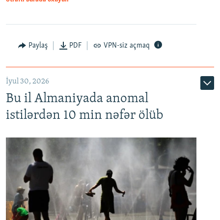
Paylaş
PDF
VPN-siz açmaq
İyul 30, 2026
Bu il Almaniyada anomal
istilərdən 10 min nəfər ölüb