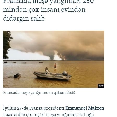
Fransada meşə yanğınları 250
mindən çox insanı evindən
didərgin salıb
Fransada meşə yanğınından qalxan tüstü
İyulun 27-də Fransa prezidenti
Emmanuel Makron
nəzarətdən çıxmış iri meşə yanğınları ilə bağlı