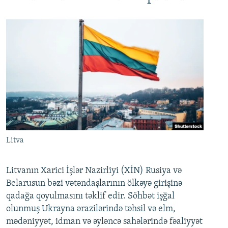
Litva
Litvanın Xarici İşlər Nazirliyi (XİN) Rusiya və
Belarusun bəzi vətəndaşlarının ölkəyə girişinə
qadağa qoyulmasını təklif edir. Söhbət işğal
olunmuş Ukrayna ərazilərində təhsil və elm,
mədəniyyət, idman və əyləncə sahələrində fəaliyyət