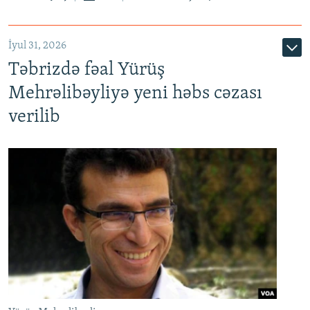
İyul 31, 2026
Təbrizdə fəal Yürüş
Mehrəlibəyliyə yeni həbs cəzası
verilib