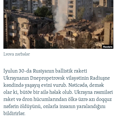
Lvova zərbələr
İyulun 30-da Rusiyanın ballistik raketi
Ukraynanın Dnepropetrovsk vilayətinin Radiuşne
kəndində yaşayış evini vurub. Nəticədə, demək
olar ki, bütöv bir ailə həlak olub. Ukrayna rəsmiləri
raket və dron hücumlarından ölkə üzrə azı doqquz
nəfərin öldüyünü, onlarla insanın yaralandığını
bildirirlər.