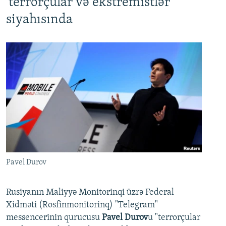
'terrorçular və ekstremistlər'
siyahısında
Pavel Durov
Rusiyanın Maliyyə Monitorinqi üzrə Federal
Xidməti (Rosfinmonitorinq) "Telegram"
messencerinin qurucusu
Pavel Durov
u "terrorçular