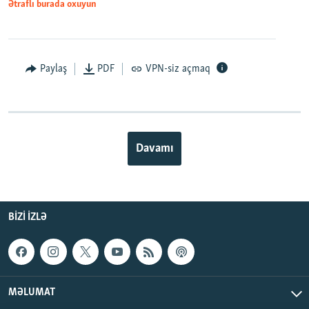
Ətraflı burada oxuyun
Paylaş
PDF
VPN-siz açmaq
Davamı
BIZI IZLƏ
MƏLUMAT