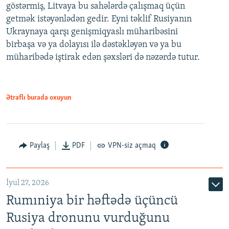
göstərmiş, Litvaya bu sahələrdə çalışmaq üçün
getmək istəyənlədən gedir. Eyni təklif Rusiyanın
Ukraynaya qarşı genişmiqyaslı müharibəsini
birbaşa və ya dolayısı ilə dəstəkləyən və ya bu
müharibədə iştirak edən şəxsləri də nəzərdə tutur.
Ətraflı burada oxuyun
Paylaş
PDF
VPN-siz açmaq
İyul 27, 2026
Rumıniya bir həftədə üçüncü
Rusiya dronunu vurduğunu