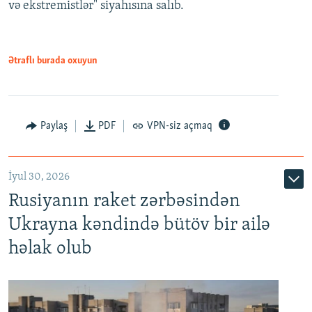
və ekstremistlər" siyahısına salıb.
Ətraflı burada oxuyun
Paylaş
PDF
VPN-siz açmaq
İyul 30, 2026
Rusiyanın raket zərbəsindən
Ukrayna kəndində bütöv bir ailə
həlak olub