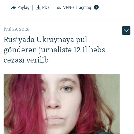
Paylaş
PDF
VPN-siz açmaq
İyul 29, 2026
Rusiyada Ukraynaya pul
göndərən jurnalistə 12 il həbs
cəzası verilib