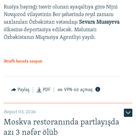
Rusiya bayrağı təsvir olunan ayaqaltıya görə Nijni
Novqorod vilayətinin Bor şəhərində reyd zamanı
saxlanılan Özbəkistan vətəndaşı
Sevara Musayeva
ölkəsinə deportasiya ediləcək. Məlumatı
Özbəkistanın Miqrasiya Agentliyi yayıb.
Ətraflı burada oxuyun
Paylaş
PDF
VPN-siz açmaq
Avqust 03, 2026
Moskva restoranında partlayışda
azı 3 nəfər ölüb