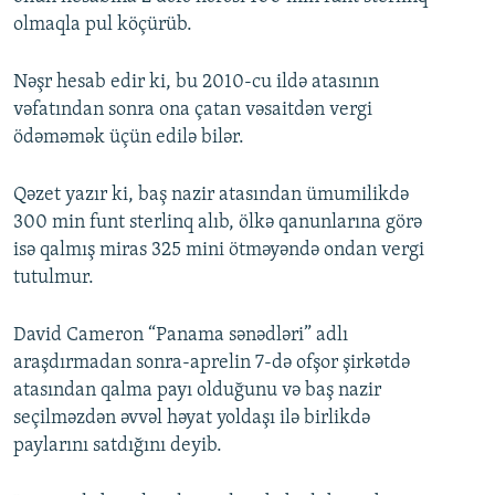
olmaqla pul köçürüb.
Nəşr hesab edir ki, bu 2010-cu ildə atasının
vəfatından sonra ona çatan vəsaitdən vergi
ödəməmək üçün edilə bilər.
Qəzet yazır ki, baş nazir atasından ümumilikdə
300 min funt sterlinq alıb, ölkə qanunlarına görə
isə qalmış miras 325 mini ötməyəndə ondan vergi
tutulmur.
David Cameron “Panama sənədləri” adlı
araşdırmadan sonra-aprelin 7-də ofşor şirkətdə
atasından qalma payı olduğunu və baş nazir
seçilməzdən əvvəl həyat yoldaşı ilə birlikdə
paylarını satdığını deyib.