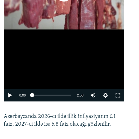
Auto
0:00
2:58
240p
Azərbaycanda 2026-cı ildə illik inflyasiyanın 6.1
360p
faiz, 2027-ci ildə isə 5.8 faiz olacağı gözlənilir.
480p
720p