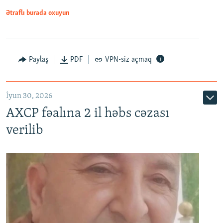
Ətraflı burada oxuyun
Paylaş
PDF
VPN-siz açmaq
İyun 30, 2026
AXCP fəalına 2 il həbs cəzası
verilib