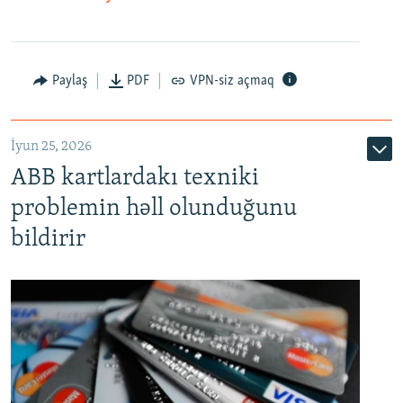
Auto
240p
360p
480p
Paylaş
PDF
VPN-siz açmaq
720p
1080p
İyun 25, 2026
ABB kartlardakı texniki
problemin həll olunduğunu
bildirir