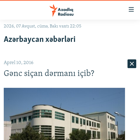
Keçid
linkləri
Əsas
2026, 07 Avqust, cümə, Bakı vaxtı 22:05
məzmuna
GÜNDƏM
Azərbaycan xəbərləri
qayıt
#İZAHLA
Əsas
KORRUPSIOMETR
naviqasiyaya
Aprel 10, 2016
qayıt
#ƏSLINDƏ
Axtarışa
Gənc siçan dərmanı içib?
FƏRQƏ BAX
keç
QANUNI DOĞRU
ARAŞDIRMA
MULTIMEDIA
RADIO ARXIV
VIDEO
HAQQIMIZDA
FOTOQALEREYA
OXU ZALI