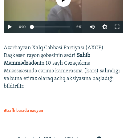
Auto
0:00
6:51
240p
Azərbaycan Xalq Cəbhəsi Partiyası (AXCP)
360p
Daşkəsən rayon şöbəsinin sədri
Sahib
480p
Auto
240p
360p
480p
Məmmədzadə
nin 10 saylı Cəzaçəkmə
720p
Müəssisəsində cərimə kamerasına (kars) salındığı
720p
1080p
və buna etiraz olaraq aclıq aksiyasına başladığı
1080p
bildirilir.
Ətraflı burada oxuyun