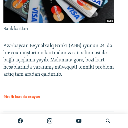
Bank kartları
Azərbaycan Beynəlxalq Bankı (ABB) iyunun 24-də
bir çox müştərinin kartından vəsait silinməsi ilə
bağlı açıqlama yayıb. Məlumata görə, bəzi kart
hesablarında yaranmış müvəqqəti texniki problem
artıq tam aradan qaldırılıb.
Ətraflı burada oxuyun
Paylaş
PDF
VPN-siz açmaq