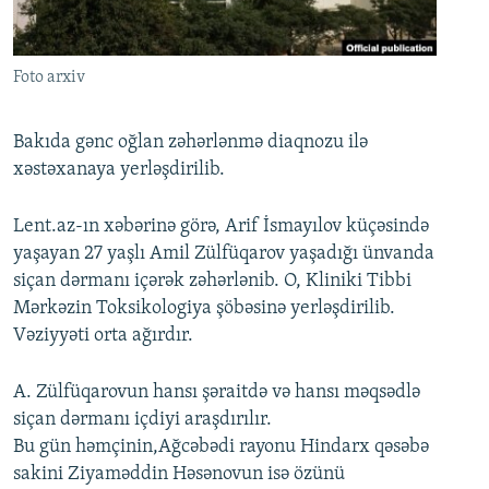
İNFOQRAFIKA
AZƏRBAYCAN ƏDƏBIYYATI KITABXANASI
MISSIYAMIZ
BIZI IZLƏ
KARIKATURA
İSLAM VƏ DEMOKRATIYA
PEŞƏ ETIKASI VƏ JURNALISTIKA STANDARTLARIMIZ
Foto arxiv
İZ - MƏDƏNIYYƏT PROQRAMI
MATERIALLARIMIZDAN ISTIFADƏ
AZADLIQRADIOSU MOBIL TELEFONUNUZDA
RFE/RL-in bütün saytları
Bakıda gənc oğlan zəhərlənmə diaqnozu ilə
xəstəxanaya yerləşdirilib.
BIZIMLƏ ƏLAQƏ
XƏBƏR BÜLLETENLƏRIMIZ
Lent.az-ın xəbərinə görə, Arif İsmayılov küçəsində
yaşayan 27 yaşlı Amil Zülfüqarov yaşadığı ünvanda
siçan dərmanı içərək zəhərlənib. O, Kliniki Tibbi
Mərkəzin Toksikologiya şöbəsinə yerləşdirilib.
Vəziyyəti orta ağırdır.
A. Zülfüqarovun hansı şəraitdə və hansı məqsədlə
siçan dərmanı içdiyi araşdırılır.
Bu gün həmçinin,Ağcəbədi rayonu Hindarx qəsəbə
sakini Ziyaməddin Həsənovun isə özünü