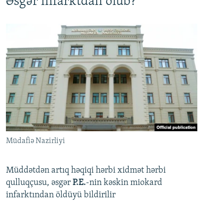
Əsgər infarktdan ölüb?
Müdafiə Nazirliyi
Müddətdən artıq həqiqi hərbi xidmət hərbi
qulluqçusu, əsgər
P.E.
-nin kəskin miokard
infarktından öldüyü bildirilir