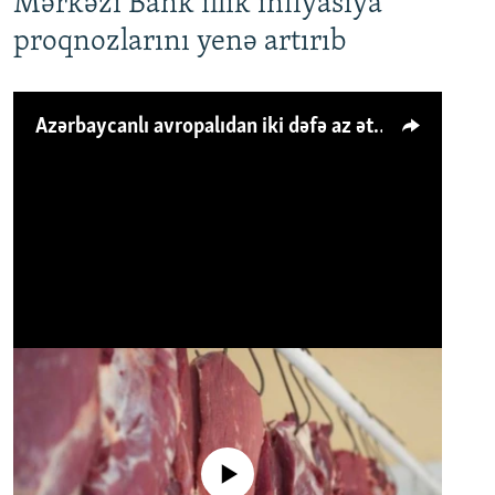
Mərkəzi Bank illik inflyasiya
proqnozlarını yenə artırıb
Azərbaycanlı avropalıdan iki dəfə az ət yeyir, amma... 'Qiymət artımı qaçılmazdır'
No media source currently available