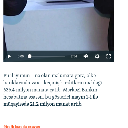
Auto
0:00
2:34
240p
Bu il iyunun 1-nə olan məlumata görə, ölkə
360p
banklarında vaxtı keçmiş kreditlərin məbləği
480p
635.4 milyon manata çatıb. Mərkəzi Bankın
720p
hesabatına əsasən, bu göstərici
mayın 1-i ilə
müqayisədə 21.2 milyon manat artıb.
1080p
Ətraflı burada oxuyun