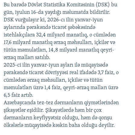
720p
Bu barədə Dövlət Statistika Komitəsinin (DSK) bu
720p
1080p
gün, iyulun 16-da yaydığı məlumatda bildirilir.
1080p
DSK vurğulayır ki, 2026-cı ilin yanvar-iyun
aylarında pərakəndə ticarət şəbəkəsində
istehlakçılara 32,4 milyard manatlıq, o cümlədən
17,6 milyard manatlıq ərzaq məhsulları, içkilər və
tütün məmulatları, 14,8 milyard manatlıq qeyri-
ərzaq malları satılıb.
2025-ci ilin yanvar-iyun ayları ilə müqayisədə
pərakəndə ticarət dövriyyəsi real ifadədə 3,7 faiz, o
cümlədən ərzaq məhsulları, içkilər və tütün
məmulatları üzrə 1,4 faiz, qeyri-ərzaq malları üzrə
6,5 faiz artıb.
Azərbaycanda tez-tez dərmanların qiymətlərindən
şikayətlər eşidilir. Şikayətlərdə həm bir çox
dərmanların keyfiyyətsiz olduğu, həm də qonşu
ölkələrlə müqayisədə kəskin baha olduğu deyilir.