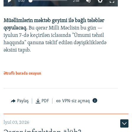
0:00
2:58
240p
Müəllimlərin məktəb geyimi ilə bağlı tələblər
360p
qoyulacaq.
Bu qərar Milli Məclisin bu gün —
480p
iyulun 7-də keçirilən iclasında "Ümumi təhsil
720p
haqqında" qanuna təklif edilən dəyişikliklərdə
əksini tapıb.
1080p
Ətraflı burada oxuyun
Auto
240p
360p
480p
Paylaş
PDF
VPN-siz açmaq
720p
1080p
İyul 03, 2026