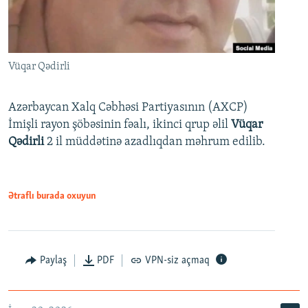
Vüqar Qədirli
Azərbaycan Xalq Cəbhəsi Partiyasının (AXCP)
İmişli rayon şöbəsinin fəalı, ikinci qrup əlil
Vüqar
Qədirli
2 il müddətinə azadlıqdan məhrum edilib.
Ətraflı burada oxuyun
Paylaş
PDF
VPN-siz açmaq