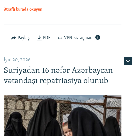
1080p
Ətraflı burada oxuyun
Paylaş
PDF
VPN-siz açmaq
İyul 20, 2026
Auto
240p
360p
480p
Suriyadan 16 nəfər Azərbaycan
720p
1080p
vətəndaşı repatriasiya olunub