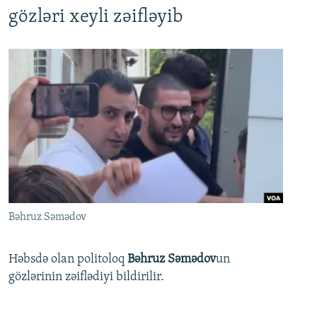
gözləri xeyli zəifləyib
Bəhruz Səmədov
Həbsdə olan politoloq
Bəhruz Səmədov
un
gözlərinin zəiflədiyi bildirilir.