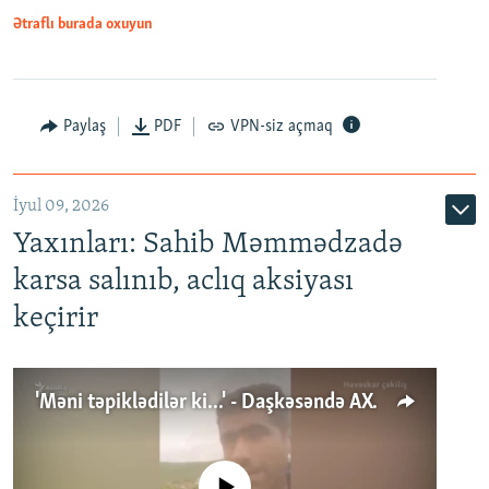
Ətraflı burada oxuyun
Paylaş
PDF
VPN-siz açmaq
İyul 09, 2026
Yaxınları: Sahib Məmmədzadə
karsa salınıb, aclıq aksiyası
keçirir
'Məni təpiklədilər ki...' - Daşkəsəndə AXCP fəalının yaxınları onun həbsinə etiraz edirlər
No media source currently available