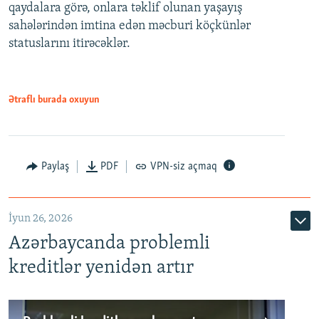
qaydalara görə, onlara təklif olunan yaşayış
720p
sahələrindən imtina edən məcburi köçkünlər
statuslarını itirəcəklər.
1080p
Ətraflı burada oxuyun
Auto
240p
360p
480p
Paylaş
PDF
VPN-siz açmaq
720p
1080p
İyun 26, 2026
Azərbaycanda problemli
kreditlər yenidən artır