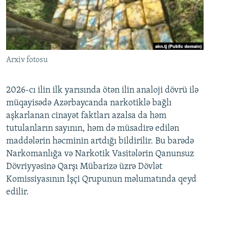
Arxiv fotosu
2026-cı ilin ilk yarısında ötən ilin analoji dövrü ilə
müqayisədə Azərbaycanda narkotiklə bağlı
aşkarlanan cinayət faktları azalsa da həm
tutulanların sayının, həm də müsadirə edilən
maddələrin həcminin artdığı bildirilir. Bu barədə
Narkomanlığa və Narkotik Vasitələrin Qanunsuz
Dövriyyəsinə Qarşı Mübarizə üzrə Dövlət
Komissiyasının İşçi Qrupunun məlumatında qeyd
edilir.