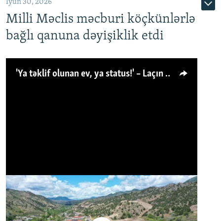
İyun 30, 2026
Milli Məclis məcburi köçkünlərlə
bağlı qanuna dəyişiklik etdi
'Ya təklif olunan ev, ya status!' – Laçın köçkünü: 'Laçından başqa heç hara!'