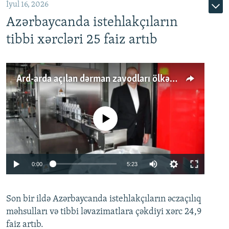
İyul 16, 2026
Azərbaycanda istehlakçıların
tibbi xərcləri 25 faiz artıb
Ard-arda açılan dərman zavodları ölkənin tələbatını ödəyirmi?
No media source currently available
Auto
0:00
5:23
240p
Son bir ildə Azərbaycanda istehlakçıların
360p
əczaçılıq
məhsulları və tibbi ləvazimatlara çəkdiyi xərc 24,9
480p
Auto
240p
360p
480p
faiz artıb.