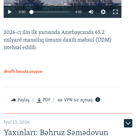
Auto
0:00
4:00
240p
2026-cı ilin ilk yarısında Azərbaycanda 65.2
360p
milyard manatlıq ümumi daxili məhsul (ÜDM)
480p
Auto
240p
360p
480p
istehsal edilib.
720p
720p
1080p
1080p
Ətraflı burada oxuyun
Paylaş
PDF
VPN-siz açmaq
İyul 10, 2026
Yaxınları: Bəhruz Səmədovun