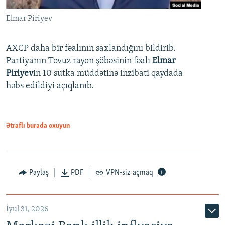
Elmar Piriyev
AXCP daha bir fəalının saxlandığını bildirib.
Partiyanın Tovuz rayon şöbəsinin fəalı
Elmar
Piriyev
in 10 sutka müddətinə inzibati qaydada
həbs edildiyi açıqlanıb.
Ətraflı burada oxuyun
Paylaş
PDF
VPN-siz açmaq
İyul 31, 2026