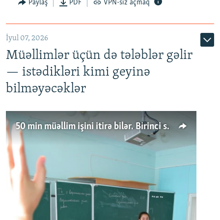
Paylaş
PDF
VPN-siz açmaq
İyul 07, 2026
Müəllimlər üçün də tələblər gəlir
— istədikləri kimi geyinə
bilməyəcəklər
50 min müəllim işini itirə bilər. Birinci sinfə gedənlər azalır