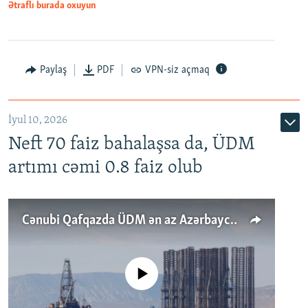
Ətraflı burada oxuyun
Paylaş
PDF
VPN-siz açmaq
İyul 10, 2026
Neft 70 faiz bahalaşsa da, ÜDM
artımı cəmi 0.8 faiz olub
Cənubi Qafqazda ÜDM ən az Azərbaycanda artır: Qonşuları niyə Bakını qabaqlaya bilir?
No media source currently available