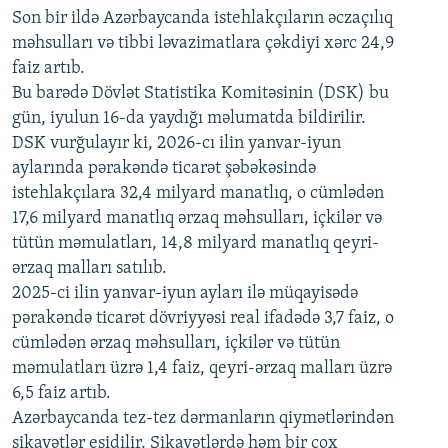
Son bir ildə Azərbaycanda istehlakçıların
360p
əczaçılıq
məhsulları və tibbi ləvazimatlara çəkdiyi xərc 24,9
480p
Auto
240p
360p
480p
faiz artıb.
720p
Bu barədə Dövlət Statistika Komitəsinin (DSK) bu
720p
1080p
gün, iyulun 16-da yaydığı məlumatda bildirilir.
1080p
DSK vurğulayır ki, 2026-cı ilin yanvar-iyun
aylarında pərakəndə ticarət şəbəkəsində
istehlakçılara 32,4 milyard manatlıq, o cümlədən
17,6 milyard manatlıq ərzaq məhsulları, içkilər və
tütün məmulatları, 14,8 milyard manatlıq qeyri-
ərzaq malları satılıb.
2025-ci ilin yanvar-iyun ayları ilə müqayisədə
pərakəndə ticarət dövriyyəsi real ifadədə 3,7 faiz, o
cümlədən ərzaq məhsulları, içkilər və tütün
məmulatları üzrə 1,4 faiz, qeyri-ərzaq malları üzrə
6,5 faiz artıb.
Azərbaycanda tez-tez dərmanların qiymətlərindən
şikayətlər eşidilir. Şikayətlərdə həm bir çox