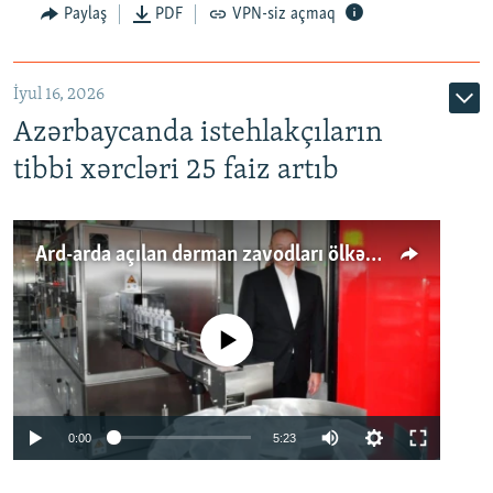
Paylaş
PDF
VPN-siz açmaq
İyul 16, 2026
Azərbaycanda istehlakçıların
tibbi xərcləri 25 faiz artıb
Ard-arda açılan dərman zavodları ölkənin tələbatını ödəyirmi?
No media source currently available
Auto
0:00
5:23
240p