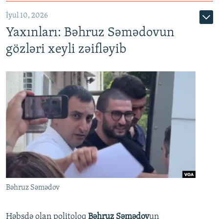
İyul 10, 2026
Yaxınları: Bəhruz Səmədovun
gözləri xeyli zəifləyib
Bəhruz Səmədov
Həbsdə olan politoloq
Bəhruz Səmədov
un