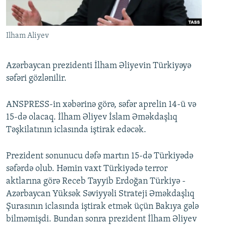
İNFOQRAFIKA
AZƏRBAYCAN ƏDƏBIYYATI KITABXANASI
MISSIYAMIZ
BIZI IZLƏ
KARIKATURA
İSLAM VƏ DEMOKRATIYA
PEŞƏ ETIKASI VƏ JURNALISTIKA STANDARTLARIMIZ
Ilham Aliyev
İZ - MƏDƏNIYYƏT PROQRAMI
MATERIALLARIMIZDAN ISTIFADƏ
AZADLIQRADIOSU MOBIL TELEFONUNUZDA
RFE/RL-in bütün saytları
Azərbaycan prezidenti İlham Əliyevin Türkiyəyə
səfəri gözlənilir.
BIZIMLƏ ƏLAQƏ
XƏBƏR BÜLLETENLƏRIMIZ
ANSPRESS-in xəbərinə görə, səfər aprelin 14-ü və
15-də olacaq. İlham Əliyev İslam Əməkdaşlıq
Təşkilatının iclasında iştirak edəcək.
Prezident sonunucu dəfə martın 15-də Türkiyədə
səfərdə olub. Həmin vaxt Türkiyədə terror
aktlarına görə Receb Tayyib Erdoğan Türkiyə -
Azərbaycan Yüksək Səviyyəli Strateji Əməkdaşlıq
Şurasının iclasında iştirak etmək üçün Bakıya gələ
bilməmişdi. Bundan sonra prezident İlham Əliyev