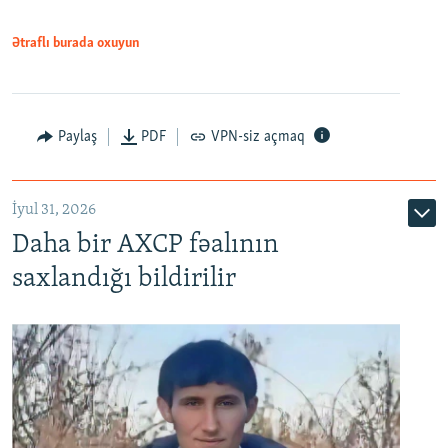
Ətraflı burada oxuyun
Paylaş
PDF
VPN-siz açmaq
İyul 31, 2026
Daha bir AXCP fəalının
saxlandığı bildirilir