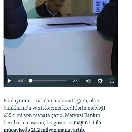
Auto
0:00
2:34
240p
Bu il iyunun 1-nə olan məlumata görə, ölkə
360p
banklarında vaxtı keçmiş kreditlərin məbləği
480p
635.4 milyon manata çatıb. Mərkəzi Bankın
720p
hesabatına əsasən, bu göstərici
mayın 1-i ilə
müqayisədə 21.2 milyon manat artıb.
1080p