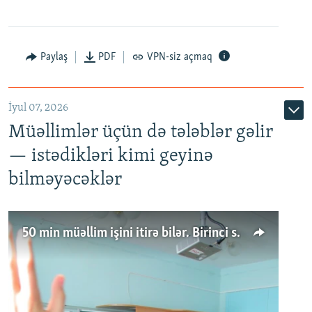
Paylaş
PDF
VPN-siz açmaq
İyul 07, 2026
Müəllimlər üçün də tələblər gəlir
— istədikləri kimi geyinə
bilməyəcəklər
50 min müəllim işini itirə bilər. Birinci sinfə gedənlər azalır