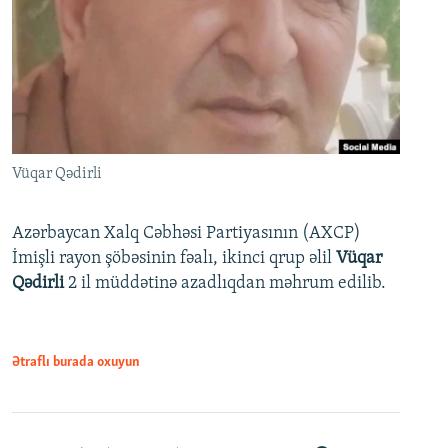
Vüqar Qədirli
Azərbaycan Xalq Cəbhəsi Partiyasının (AXCP)
İmişli rayon şöbəsinin fəalı, ikinci qrup əlil
Vüqar
Qədirli
2 il müddətinə azadlıqdan məhrum edilib.
Ətraflı burada oxuyun