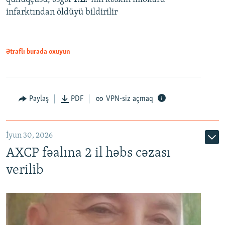
infarktından öldüyü bildirilir
Ətraflı burada oxuyun
Paylaş
PDF
VPN-siz açmaq
İyun 30, 2026
AXCP fəalına 2 il həbs cəzası
verilib