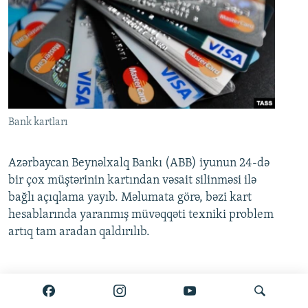
Bank kartları
Azərbaycan Beynəlxalq Bankı (ABB) iyunun 24-də
bir çox müştərinin kartından vəsait silinməsi ilə
bağlı açıqlama yayıb. Məlumata görə, bəzi kart
hesablarında yaranmış müvəqqəti texniki problem
artıq tam aradan qaldırılıb.
Ətraflı burada oxuyun