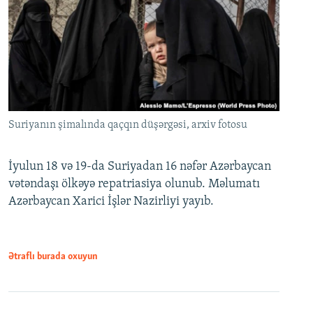
Suriyanın şimalında qaçqın düşərgəsi, arxiv fotosu
İyulun 18 və 19-da Suriyadan 16 nəfər Azərbaycan
vətəndaşı ölkəyə repatriasiya olunub. Məlumatı
Azərbaycan Xarici İşlər Nazirliyi yayıb.
Ətraflı burada oxuyun