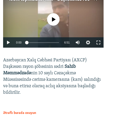
No media source currently available
Auto
0:00
6:51
240p
Azərbaycan Xalq Cəbhəsi Partiyası (AXCP)
360p
Daşkəsən rayon şöbəsinin sədri
Sahib
480p
Auto
240p
360p
480p
Məmmədzadə
nin 10 saylı Cəzaçəkmə
720p
Müəssisəsində cərimə kamerasına (kars) salındığı
720p
1080p
və buna etiraz olaraq aclıq aksiyasına başladığı
1080p
bildirilir.
Ətraflı burada oxuyun