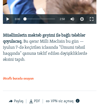
Auto
0:00
2:58
240p
Müəllimlərin məktəb geyimi ilə bağlı tələblər
360p
qoyulacaq.
Bu qərar Milli Məclisin bu gün —
480p
iyulun 7-də keçirilən iclasında "Ümumi təhsil
720p
haqqında" qanuna təklif edilən dəyişikliklərdə
əksini tapıb.
1080p
Ətraflı burada oxuyun
Auto
240p
360p
480p
Paylaş
PDF
VPN-siz açmaq