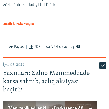
gözlərinin zəiflədiyi bildirilir.
Ətraflı burada oxuyun
Paylaş
PDF
VPN-siz açmaq
İyul 09, 2026
Yaxınları: Sahib Məmmədzadə
karsa salınıb, aclıq aksiyası
keçirir
'Məni təpiklədilər ki...' - Daşkəsəndə AXCP fəalının yaxınları onun həbsinə etiraz edirlər