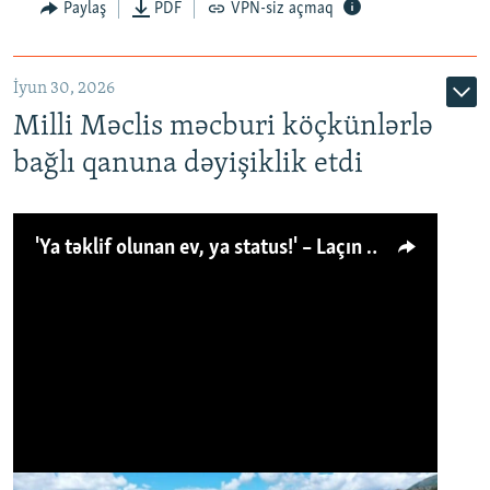
Paylaş
PDF
VPN-siz açmaq
İyun 30, 2026
Milli Məclis məcburi köçkünlərlə
bağlı qanuna dəyişiklik etdi
'Ya təklif olunan ev, ya status!' – Laçın köçkünü: 'Laçından başqa heç hara!'