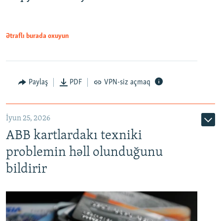
Ətraflı burada oxuyun
Auto
240p
360p
480p
Paylaş
PDF
VPN-siz açmaq
720p
1080p
İyun 25, 2026
ABB kartlardakı texniki
problemin həll olunduğunu
bildirir