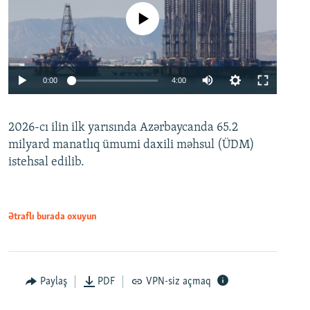
No media source currently available
Auto
0:00
4:00
240p
2026-cı ilin ilk yarısında Azərbaycanda 65.2
360p
milyard manatlıq ümumi daxili məhsul (ÜDM)
480p
Auto
240p
360p
480p
istehsal edilib.
720p
720p
1080p
1080p
Ətraflı burada oxuyun
Paylaş
PDF
VPN-siz açmaq