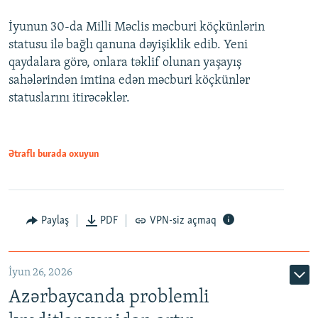
240p
İyunun 30-da Milli Məclis məcburi köçkünlərin
360p
statusu ilə bağlı qanuna dəyişiklik edib. Yeni
480p
qaydalara görə, onlara təklif olunan yaşayış
720p
sahələrindən imtina edən məcburi köçkünlər
statuslarını itirəcəklər.
1080p
Ətraflı burada oxuyun
Auto
240p
360p
480p
Paylaş
PDF
VPN-siz açmaq
720p
1080p
İyun 26, 2026
Azərbaycanda problemli