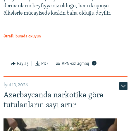
dərmanların keyfiyyətsiz olduğu, həm də qonşu
ölkələrlə müqayisədə kəskin baha olduğu deyilir.
Ətraflı burada oxuyun
Paylaş
PDF
VPN-siz açmaq
İyul 13, 2026
Azərbaycanda narkotikə görə
tutulanların sayı artır