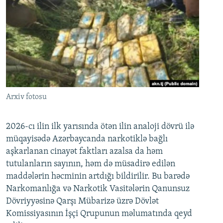
Arxiv fotosu
2026-cı ilin ilk yarısında ötən ilin analoji dövrü ilə
müqayisədə Azərbaycanda narkotiklə bağlı
aşkarlanan cinayət faktları azalsa da həm
tutulanların sayının, həm də müsadirə edilən
maddələrin həcminin artdığı bildirilir. Bu barədə
Narkomanlığa və Narkotik Vasitələrin Qanunsuz
Dövriyyəsinə Qarşı Mübarizə üzrə Dövlət
Komissiyasının İşçi Qrupunun məlumatında qeyd