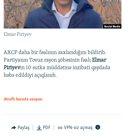
Elmar Piriyev
AXCP daha bir fəalının saxlandığını bildirib.
Partiyanın Tovuz rayon şöbəsinin fəalı
Elmar
Piriyev
in 10 sutka müddətinə inzibati qaydada
həbs edildiyi açıqlanıb.
Ətraflı burada oxuyun
Paylaş
PDF
VPN-siz açmaq