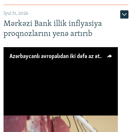
İyul 31, 2026
Mərkəzi Bank illik inflyasiya
proqnozlarını yenə artırıb
Azərbaycanlı avropalıdan iki dəfə az ət yeyir, amma... 'Qiymət artımı qaçılmazdır'