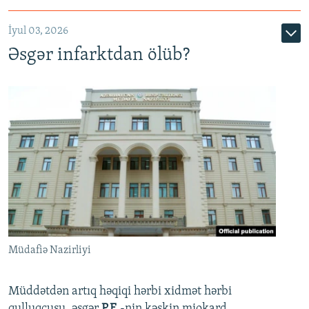
720p
1080p
İyul 03, 2026
Əsgər infarktdan ölüb?
Müdafiə Nazirliyi
Müddətdən artıq həqiqi hərbi xidmət hərbi
qulluqçusu, əsgər
P.E.
-nin kəskin miokard