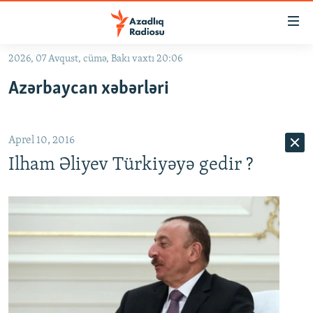
Keçid
linkləri
Əsas
2026, 07 Avqust, cümə, Bakı vaxtı 20:06
məzmuna
GÜNDƏM
Azərbaycan xəbərləri
qayıt
#İZAHLA
Əsas
KORRUPSIOMETR
naviqasiyaya
Aprel 10, 2016
qayıt
#ƏSLINDƏ
Axtarışa
Ilham Əliyev Türkiyəyə gedir ?
FƏRQƏ BAX
keç
QANUNI DOĞRU
ARAŞDIRMA
MULTIMEDIA
RADIO ARXIV
VIDEO
HAQQIMIZDA
FOTOQALEREYA
OXU ZALI