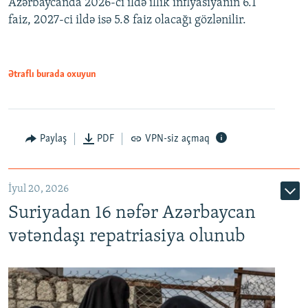
Azərbaycanda 2026-cı ildə illik inflyasiyanın 6.1
360p
faiz, 2027-ci ildə isə 5.8 faiz olacağı gözlənilir.
480p
720p
1080p
Ətraflı burada oxuyun
Paylaş
PDF
VPN-siz açmaq
İyul 20, 2026
Auto
240p
360p
480p
Suriyadan 16 nəfər Azərbaycan
720p
1080p
vətəndaşı repatriasiya olunub