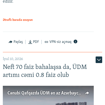
edilir.
Ətraflı burada oxuyun
Paylaş
PDF
VPN-siz açmaq
İyul 10, 2026
Neft 70 faiz bahalaşsa da, ÜDM
artımı cəmi 0.8 faiz olub
Cənubi Qafqazda ÜDM ən az Azərbaycanda artır: Qonşuları niyə Bakını qabaqlaya bilir?